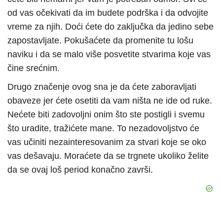
od vas očekivati da im budete podrška i da odvojite
vreme za njih. Doći ćete do zaključka da jedino sebe
zapostavljate. Pokušaćete da promenite tu lošu
naviku i da se malo više posvetite stvarima koje vas
čine srećnim.
Drugo značenje ovog sna je da ćete zaboravljati
obaveze jer ćete osetiti da vam ništa ne ide od ruke.
Nećete biti zadovoljni onim što ste postigli i svemu
što uradite, tražićete mane. To nezadovoljstvo će
vas učiniti nezainteresovanim za stvari koje se oko
vas dešavaju. Moraćete da se trgnete ukoliko želite
da se ovaj loš period konačno završi.