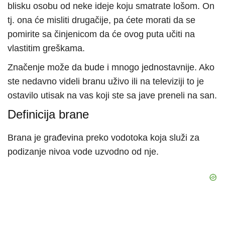
blisku osobu od neke ideje koju smatrate lošom. On
tj. ona će misliti drugačije, pa ćete morati da se
pomirite sa činjenicom da će ovog puta učiti na
vlastitim greškama.
Značenje može da bude i mnogo jednostavnije. Ako
ste nedavno videli branu uživo ili na televiziji to je
ostavilo utisak na vas koji ste sa jave preneli na san.
Definicija brane
Brana je građevina preko vodotoka koja služi za
podizanje nivoa vode uzvodno od nje.