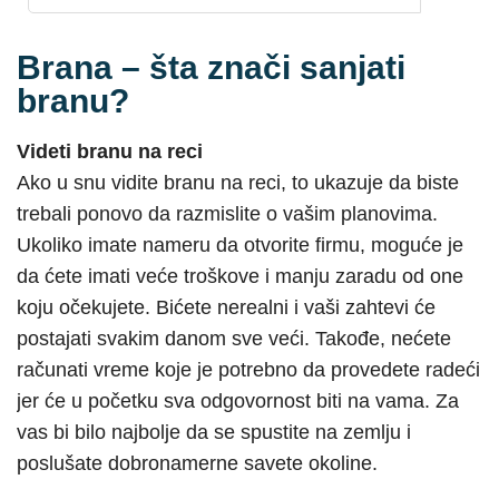
Brana – šta znači sanjati
branu?
Videti branu na reci
Ako u snu vidite branu na reci, to ukazuje da biste
trebali ponovo da razmislite o vašim planovima.
Ukoliko imate nameru da otvorite firmu, moguće je
da ćete imati veće troškove i manju zaradu od one
koju očekujete. Bićete nerealni i vaši zahtevi će
postajati svakim danom sve veći. Takođe, nećete
računati vreme koje je potrebno da provedete radeći
jer će u početku sva odgovornost biti na vama. Za
vas bi bilo najbolje da se spustite na zemlju i
poslušate dobronamerne savete okoline.