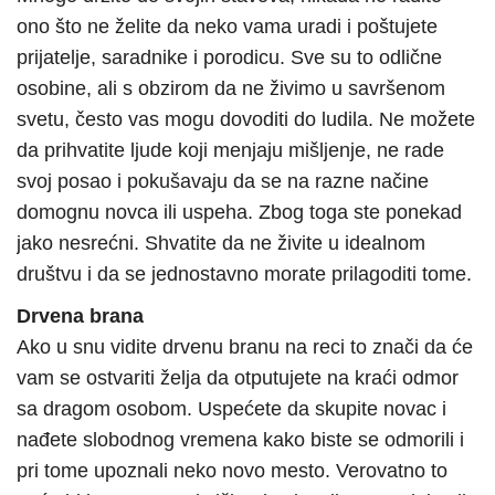
ono što ne želite da neko vama uradi i poštujete
prijatelje, saradnike i porodicu. Sve su to odlične
osobine, ali s obzirom da ne živimo u savršenom
svetu, često vas mogu dovoditi do ludila. Ne možete
da prihvatite ljude koji menjaju mišljenje, ne rade
svoj posao i pokušavaju da se na razne načine
domognu novca ili uspeha. Zbog toga ste ponekad
jako nesrećni. Shvatite da ne živite u idealnom
društvu i da se jednostavno morate prilagoditi tome.
Drvena brana
Ako u snu vidite drvenu branu na reci to znači da će
vam se ostvariti želja da otputujete na kraći odmor
sa dragom osobom. Uspećete da skupite novac i
nađete slobodnog vremena kako biste se odmorili i
pri tome upoznali neko novo mesto. Verovatno to