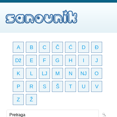
A
B
C
Č
Ć
D
Đ
Dž
E
F
G
H
I
J
K
L
LJ
M
N
NJ
O
P
R
S
Š
T
U
V
Z
Ž