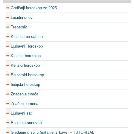
Godišnji horoskop za 2025.
Lucidni snovi
Trepetnik
Kihalica po satima
Ljubavni Horoskop
Kineski horoskop
Keltski horoskop
Egipatski horoskop
Indijski horoskop
Značenje cveća
Značenje imena
Ljubavni sat
Engleski sanovnik
Gledanje u šolju (gatanje iz kave) – TUTORIJAL