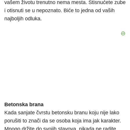
vašem životu trenutno nema mesta. Stisnućete zube
i otisnuti se u nepoznato. Biće to jedna od vaših
najboljih odluka.
Betonska brana
Kada sanjate čvrstu betonsku branu koju nije lako
porušiti to znači da se osoba koja ima jak karakter.
Mnogo držite do svojih stavova, nikada ne radite