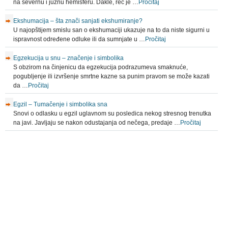
na severnu i južnu hemisferu. Dakle, reč je …
Pročitaj
Ekshumacija – šta znači sanjati ekshumiranje?
U najopštijem smislu san o ekshumaciji ukazuje na to da niste sigurni u
ispravnost određene odluke ili da sumnjate u …
Pročitaj
Egzekucija u snu – značenje i simbolika
S obzirom na činjenicu da egzekucija podrazumeva smaknuće,
pogubljenje ili izvršenje smrtne kazne sa punim pravom se može kazati
da …
Pročitaj
Egzil – Tumačenje i simbolika sna
Snovi o odlasku u egzil uglavnom su posledica nekog stresnog trenutka
na javi. Javljaju se nakon odustajanja od nečega, predaje …
Pročitaj