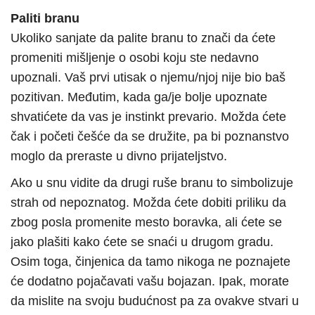
Paliti branu
Ukoliko sanjate da palite branu to znači da ćete
promeniti mišljenje o osobi koju ste nedavno
upoznali. Vaš prvi utisak o njemu/njoj nije bio baš
pozitivan. Međutim, kada ga/je bolje upoznate
shvatićete da vas je instinkt prevario. Možda ćete
čak i početi češće da se družite, pa bi poznanstvo
moglo da preraste u divno prijateljstvo.
Ako u snu vidite da drugi ruše branu to simbolizuje
strah od nepoznatog. Možda ćete dobiti priliku da
zbog posla promenite mesto boravka, ali ćete se
jako plašiti kako ćete se snaći u drugom gradu.
Osim toga, činjenica da tamo nikoga ne poznajete
će dodatno pojačavati vašu bojazan. Ipak, morate
da mislite na svoju budućnost pa za ovakve stvari u