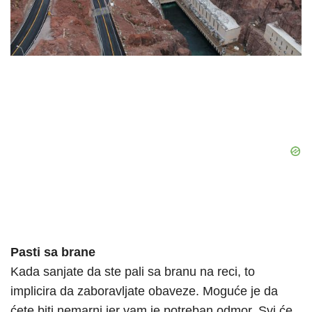
Pasti sa brane
Kada sanjate da ste pali sa branu na reci, to
implicira da zaboravljate obaveze. Moguće je da
ćete biti nemarni jer vam je potreban odmor. Svi će