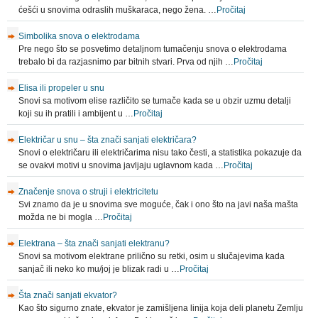
ćešći u snovima odraslih muškaraca, nego žena. …
Pročitaj
Simbolika snova o elektrodama
Pre nego što se posvetimo detaljnom tumačenju snova o elektrodama
trebalo bi da razjasnimo par bitnih stvari. Prva od njih …
Pročitaj
Elisa ili propeler u snu
Snovi sa motivom elise različito se tumače kada se u obzir uzmu detalji
koji su ih pratili i ambijent u …
Pročitaj
Električar u snu – šta znači sanjati električara?
Snovi o električaru ili električarima nisu tako česti, a statistika pokazuje da
se ovakvi motivi u snovima javljaju uglavnom kada …
Pročitaj
Značenje snova o struji i elektricitetu
Svi znamo da je u snovima sve moguće, čak i ono što na javi naša mašta
možda ne bi mogla …
Pročitaj
Elektrana – šta znači sanjati elektranu?
Snovi sa motivom elektrane prilično su retki, osim u slučajevima kada
sanjač ili neko ko mu/joj je blizak radi u …
Pročitaj
Šta znači sanjati ekvator?
Kao što sigurno znate, ekvator je zamišljena linija koja deli planetu Zemlju