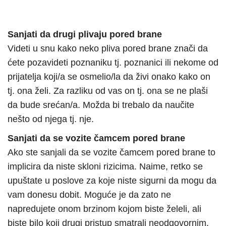
Sanjati da drugi plivaju pored brane
Videti u snu kako neko pliva pored brane znači da
ćete pozavideti poznaniku tj. poznanici ili nekome od
prijatelja koji/a se osmelio/la da živi onako kako on
tj. ona želi. Za razliku od vas on tj. ona se ne plaši
da bude srećan/a. Možda bi trebalo da naučite
nešto od njega tj. nje.
Sanjati da se vozite čamcem pored brane
Ako ste sanjali da se vozite čamcem pored brane to
implicira da niste skloni rizicima. Naime, retko se
upuštate u poslove za koje niste sigurni da mogu da
vam donesu dobit. Moguće je da zato ne
napredujete onom brzinom kojom biste želeli, ali
biste bilo koji drugi pristup smatrali neodgovornim.