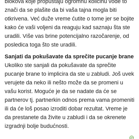
blokova koje propuštaju ogromnu količinu vode to
znači da se plašite da bi vaša tajna mogla biti
otkrivena. Već duže vreme ćutite o tome jer se bojite
kako će vaši voljeni da reaguju kad saznaju šta ste
uradili. Više vas brine potencijalno razočarenje, od
posledica toga što ste uradili.
Sanjati da pokušavate da sprečite pucanje brane
Ukoliko ste sanjali da pokušavate da sprečite
pucanje brane to implicira da ste u zabludi. Još uvek
verujete da neko ili nešto može da se promeni u
vašu korist. Moguće je da se nadate da će se
partnerov tj. partnerkin odnos prema vama promeniti
ili da će loš posao izroditi dobar rezultat. Vreme je
da prestanete da živite u zabludi i da se okrenete
izgradnji bolje budućnosti.