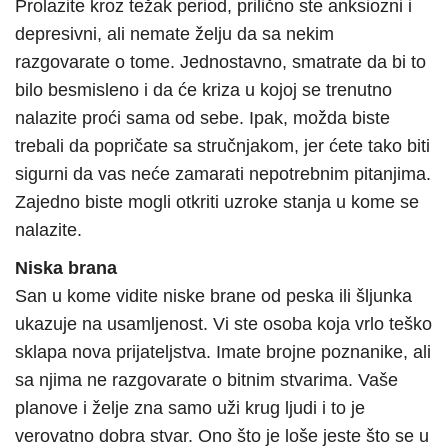
Prolazite kroz težak period, prilično ste anksiozni i
depresivni, ali nemate želju da sa nekim
razgovarate o tome. Jednostavno, smatrate da bi to
bilo besmisleno i da će kriza u kojoj se trenutno
nalazite proći sama od sebe. Ipak, možda biste
trebali da popričate sa stručnjakom, jer ćete tako biti
sigurni da vas neće zamarati nepotrebnim pitanjima.
Zajedno biste mogli otkriti uzroke stanja u kome se
nalazite.
Niska brana
San u kome vidite niske brane od peska ili šljunka
ukazuje na usamljenost. Vi ste osoba koja vrlo teško
sklapa nova prijateljstva. Imate brojne poznanike, ali
sa njima ne razgovarate o bitnim stvarima. Vaše
planove i želje zna samo uži krug ljudi i to je
verovatno dobra stvar. Ono što je loše jeste što se u