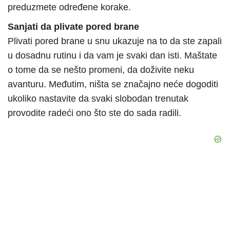
preduzmete određene korake.
Sanjati da plivate pored brane
Plivati pored brane u snu ukazuje na to da ste zapali
u dosadnu rutinu i da vam je svaki dan isti. Maštate
o tome da se nešto promeni, da doživite neku
avanturu. Međutim, ništa se značajno neće dogoditi
ukoliko nastavite da svaki slobodan trenutak
provodite radeći ono što ste do sada radili.