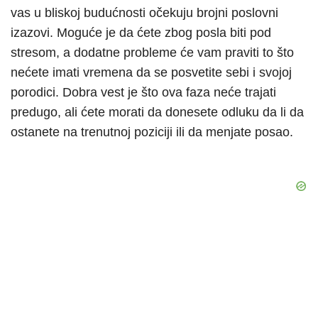
vas u bliskoj budućnosti očekuju brojni poslovni
izazovi. Moguće je da ćete zbog posla biti pod
stresom, a dodatne probleme će vam praviti to što
nećete imati vremena da se posvetite sebi i svojoj
porodici. Dobra vest je što ova faza neće trajati
predugo, ali ćete morati da donesete odluku da li da
ostanete na trenutnoj poziciji ili da menjate posao.