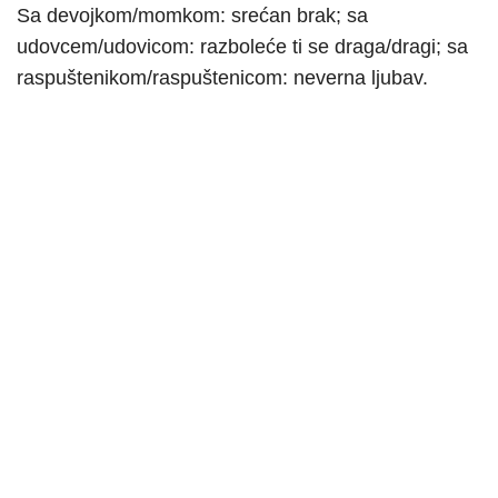
Sa devojkom/momkom: srećan brak; sa
udovcem/udovicom: razboleće ti se draga/dragi; sa
raspuštenikom/raspuštenicom: neverna ljubav.