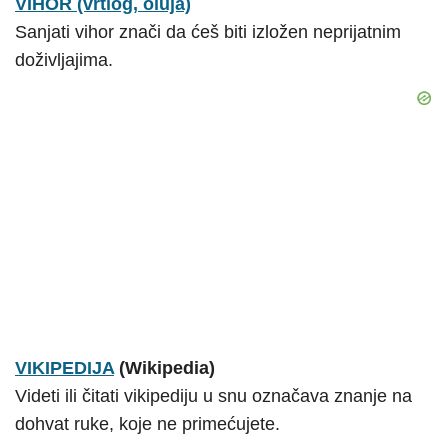
VIHOR (vrtlog, oluja)
Sanjati vihor znači da ćeš biti izložen neprijatnim
doživljajima.
VIKIPEDIJA
(Wikipedia)
Videti ili čitati vikipediju u snu označava znanje na
dohvat ruke, koje ne primećujete.