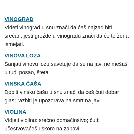
VINOGRAD
Videti vinograd u snu znači da ćeš najzad biti
srećan; jesti grožđe u vinogradu znači da će te žena
ismejati.
VINOVA LOZA
Sanjati vinovu lozu savetuje da se na javi ne mešaš
u tuđi posao, šteta.
VINSKA ČAŠA
Dobiti vinsku čašu u snu znači da ćeš čuti dobar
glas; razbiti je upozorava na smrt na javi.
VIOLINA
Vidjeti violinu: srećno domaćinstvo; čuti:
učestvovaćeš uskoro na zabavi.