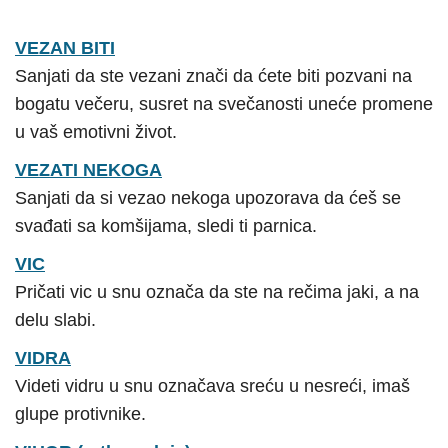
VEZAN BITI
Sanjati da ste vezani znači da ćete biti pozvani na
bogatu večeru, susret na svečanosti uneće promene
u vaš emotivni život.
VEZATI NEKOGA
Sanjati da si vezao nekoga upozorava da ćeš se
svađati sa komšijama, sledi ti parnica.
VIC
Pričati vic u snu označa da ste na rečima jaki, a na
delu slabi.
VIDRA
Videti vidru u snu označava sreću u nesreći, imaš
glupe protivnike.