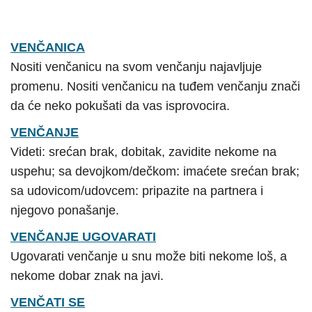
VENČANICA
Nositi venčanicu na svom venčanju najavljuje
promenu. Nositi venčanicu na tuđem venčanju znači
da će neko pokušati da vas isprovocira.
VENČANJE
Videti: srećan brak, dobitak, zavidite nekome na
uspehu; sa devojkom/dečkom: imaćete srećan brak;
sa udovicom/udovcem: pripazite na partnera i
njegovo ponašanje.
VENČANJE UGOVARATI
Ugovarati venčanje u snu može biti nekome loš, a
nekome dobar znak na javi.
VENČATI SE