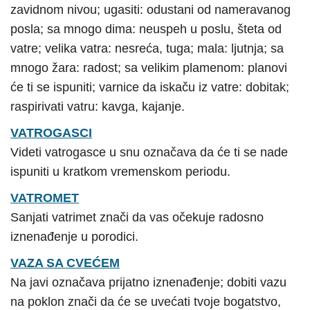
zavidnom nivou; ugasiti: odustani od nameravanog
posla; sa mnogo dima: neuspeh u poslu, šteta od
vatre; velika vatra: nesreća, tuga; mala: ljutnja; sa
mnogo žara: radost; sa velikim plamenom: planovi
će ti se ispuniti; varnice da iskaču iz vatre: dobitak;
raspirivati vatru: kavga, kajanje.
VATROGASCI
Videti vatrogasce u snu označava da će ti se nade
ispuniti u kratkom vremenskom periodu.
VATROMET
Sanjati vatrimet znači da vas očekuje radosno
iznenađenje u porodici.
VAZA SA CVEĆEM
Na javi označava prijatno iznenađenje; dobiti vazu
na poklon znači da će se uvećati tvoje bogatstvo,