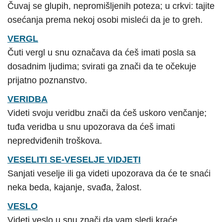
Čuvaj se glupih, nepromišljenih poteza; u crkvi: tajite
osećanja prema nekoj osobi misleći da je to greh.
VERGL
Čuti vergl u snu označava da ćeš imati posla sa
dosadnim ljudima; svirati ga znači da te očekuje
prijatno poznanstvo.
VERIDBA
Videti svoju veridbu znači da ćeš uskoro venčanje;
tuđa veridba u snu upozorava da ćeš imati
nepredviđenih troškova.
VESELITI SE-VESELJE VIDJETI
Sanjati veselje ili ga videti upozorava da će te snaći
neka beda, kajanje, svađa, žalost.
VESLO
Videti veslo u snu znači da vam sledi kraće