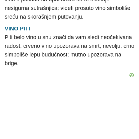
nesigurna sutrašnjica; videti prosuto vino simboliše
sreću na skorašnjem putovanju.
VINO PITI
Piti belo vino u snu znači da vam sledi neočekivana
radost; crveno vino upozorava na smrt, nevolju; crno
simboliše lepu budućnost; mutno upozorava na
brige.