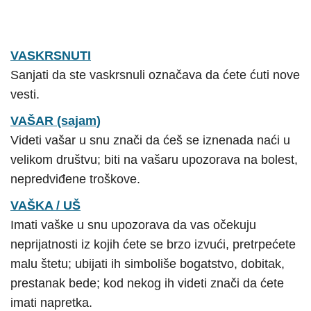
VASKRSNUTI
Sanjati da ste vaskrsnuli označava da ćete ćuti nove
vesti.
VAŠAR (sajam)
Videti vašar u snu znači da ćeš se iznenada naći u
velikom društvu; biti na vašaru upozorava na bolest,
nepredviđene troškove.
VAŠKA / UŠ
Imati vaške u snu upozorava da vas očekuju
neprijatnosti iz kojih ćete se brzo izvući, pretrpećete
malu štetu; ubijati ih simboliše bogatstvo, dobitak,
prestanak bede; kod nekog ih videti znači da ćete
imati napretka.