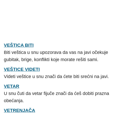
VEŠTICA BITI
Biti veštica u snu upozorava da vas na javi očekuje
gubitak, brige, konflikti koje morate rešiti sami.
VEŠTICE VIDETI
Videti veštice u snu znači da ćete biti srećni na javi.
VETAR
U snu čuti da vetar fijuče znači da ćeš dobiti prazna
obećanja.
VETRENJAČA