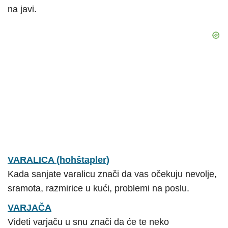
na javi.
VARALICA (hohštapler)
Kada sanjate varalicu znači da vas očekuju nevolje,
sramota, razmirice u kući, problemi na poslu.
VARJAČA
Videti varjaču u snu znači da će te neko