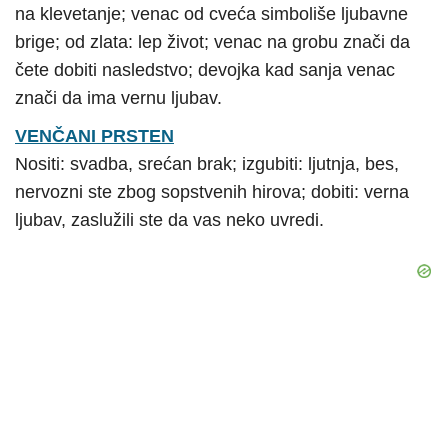
na klevetanje; venac od cveća simboliše ljubavne
brige; od zlata: lep život; venac na grobu znači da
čete dobiti nasledstvo; devojka kad sanja venac
znači da ima vernu ljubav.
VENČANI PRSTEN
Nositi: svadba, srećan brak; izgubiti: ljutnja, bes,
nervozni ste zbog sopstvenih hirova; dobiti: verna
ljubav, zaslužili ste da vas neko uvredi.