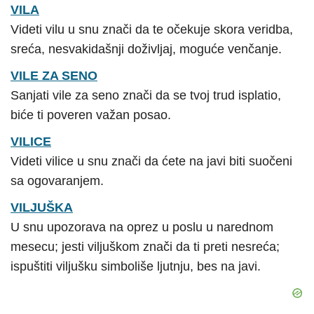
VILA
Videti vilu u snu znači da te očekuje skora veridba,
sreća, nesvakidašnji doživljaj, moguće venčanje.
VILE ZA SENO
Sanjati vile za seno znači da se tvoj trud isplatio,
biće ti poveren važan posao.
VILICE
Videti vilice u snu znači da ćete na javi biti suočeni
sa ogovaranjem.
VILJUŠKA
U snu upozorava na oprez u poslu u narednom
mesecu; jesti viljuškom znači da ti preti nesreća;
ispuštiti viljušku simboliše ljutnju, bes na javi.