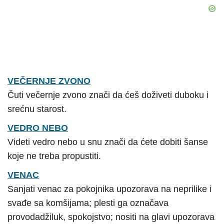
VEČERNJE ZVONO
Čuti večernje zvono znači da ćeš doživeti duboku i
srećnu starost.
VEDRO NEBO
Videti vedro nebo u snu znači da ćete dobiti šanse
koje ne treba propustiti.
VENAC
Sanjati venac za pokojnika upozorava na neprilike i
svađe sa komšijama; plesti ga označava
provodadžiluk, spokojstvo; nositi na glavi upozorava