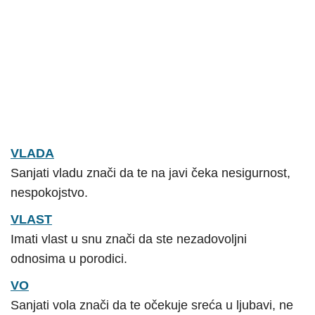
VLADA
Sanjati vladu znači da te na javi čeka nesigurnost,
nespokojstvo.
VLAST
Imati vlast u snu znači da ste nezadovoljni
odnosima u porodici.
VO
Sanjati vola znači da te očekuje sreća u ljubavi, ne