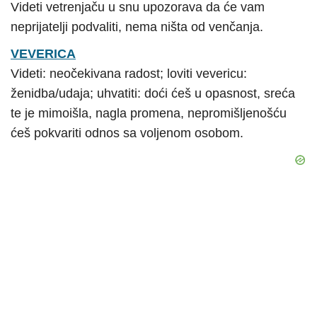
Videti vetrenjaču u snu upozorava da će vam
neprijatelji podvaliti, nema ništa od venčanja.
VEVERICA
Videti: neočekivana radost; loviti vevericu:
ženidba/udaja; uhvatiti: doći ćeš u opasnost, sreća
te je mimoišla, nagla promena, nepromišljenošću
ćeš pokvariti odnos sa voljenom osobom.