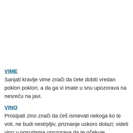
VIME
Sanjati kravlje vime znači da ćete dobiti vredan
poklon poklon; a da ga vi imate u snu upozorava na
nesreću na javi.
VINO
Prosipati zino znači da ćeš ismevati nekoga ko te
voli, ne budi nestrpljiv, priznanje uskoro dolazi; videti
vino u posudama upozorava da te očekuje