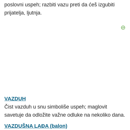
poslovni uspeh; razbiti vazu preti da ćeš izgubiti
prijatelja, ljutnja.
VAZDUH
Čist vazduh u snu simboliše uspeh; maglovit
savetuje da odložite važne odluke na nekoliko dana.
VAZDUŠNA LAĐA (balon)