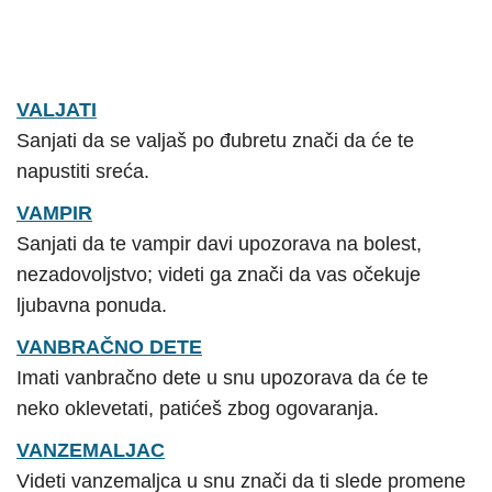
VALJATI
Sanjati da se valjaš po đubretu znači da će te
napustiti sreća.
VAMPIR
Sanjati da te vampir davi upozorava na bolest,
nezadovoljstvo; videti ga znači da vas očekuje
ljubavna ponuda.
VANBRAČNO DETE
Imati vanbračno dete u snu upozorava da će te
neko oklevetati, patićeš zbog ogovaranja.
VANZEMALJAC
Videti vanzemaljca u snu znači da ti slede promene