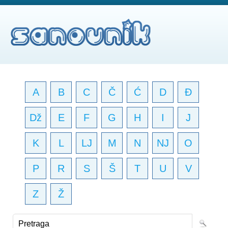
A
B
C
Č
Ć
D
Đ
Dž
E
F
G
H
I
J
K
L
LJ
M
N
NJ
O
P
R
S
Š
T
U
V
Z
Ž