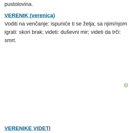
pustolovina.
VERENIK (verenica)
Voditi na venčanje: ispuniće ti se želja; sa njim/njom
igrati: skori brak; videti: duševni mir; videti da trči:
smrt.
VERENIKE VIDETI