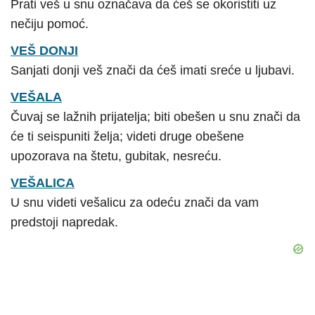
Prati veš u snu označava da ćeš se okoristiti uz
nečiju pomoć.
VEŠ DONJI
Sanjati donji veš znači da ćeš imati sreće u ljubavi.
VEŠALA
Čuvaj se lažnih prijatelja; biti obešen u snu znači da
će ti seispuniti želja; videti druge obešene
upozorava na štetu, gubitak, nesreću.
VEŠALICA
U snu videti vešalicu za odeću znači da vam
predstoji napredak.