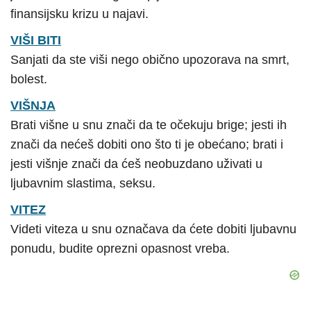
finansijsku krizu u najavi.
VIŠI BITI
Sanjati da ste viši nego obično upozorava na smrt,
bolest.
VIŠNJA
Brati višne u snu znači da te očekuju brige; jesti ih
znači da nećeš dobiti ono što ti je obećano; brati i
jesti višnje znači da ćeš neobuzdano uživati u
ljubavnim slastima, seksu.
VITEZ
Videti viteza u snu označava da ćete dobiti ljubavnu
ponudu, budite oprezni opasnost vreba.