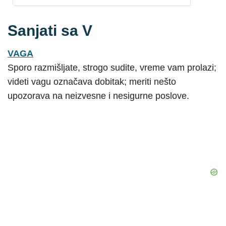
Sanjati sa V
VAGA
Sporo razmišljate, strogo sudite, vreme vam prolazi;
videti vagu označava dobitak; meriti nešto
upozorava na neizvesne i nesigurne poslove.