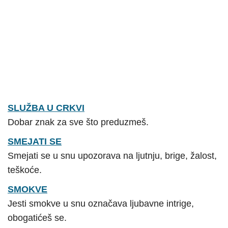
SLUŽBA U CRKVI
Dobar znak za sve što preduzmeš.
SMEJATI SE
Smejati se u snu upozorava na ljutnju, brige, žalost,
teškoće.
SMOKVE
Jesti smokve u snu označava ljubavne intrige,
obogatićeš se.