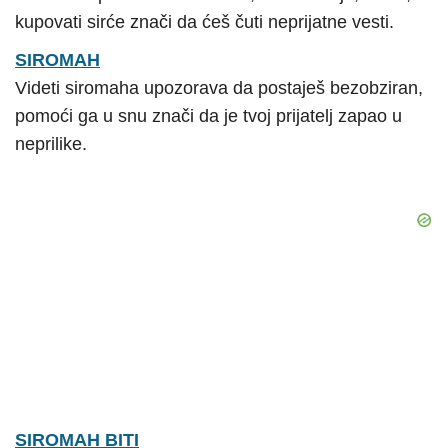
kupovati sirće znači da ćeš čuti neprijatne vesti.
SIROMAH
Videti siromaha upozorava da postaješ bezobziran,
pomoći ga u snu znači da je tvoj prijatelj zapao u
neprilike.
SIROMAH BITI