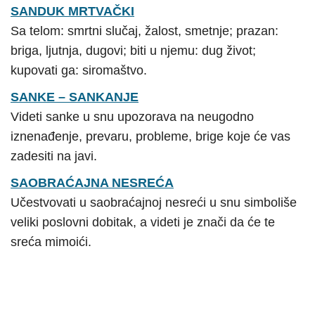
SANDUK MRTVAČKI
Sa telom: smrtni slučaj, žalost, smetnje; prazan:
briga, ljutnja, dugovi; biti u njemu: dug život;
kupovati ga: siromaštvo.
SANKE – SANKANJE
Videti sanke u snu upozorava na neugodno
iznenađenje, prevaru, probleme, brige koje će vas
zadesiti na javi.
SAOBRAĆAJNA NESREĆA
Učestvovati u saobraćajnoj nesreći u snu simboliše
veliki poslovni dobitak, a videti je znači da će te
sreća mimoići.