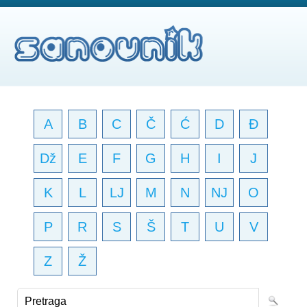
A
B
C
Č
Ć
D
Đ
Dž
E
F
G
H
I
J
K
L
LJ
M
N
NJ
O
P
R
S
Š
T
U
V
Z
Ž