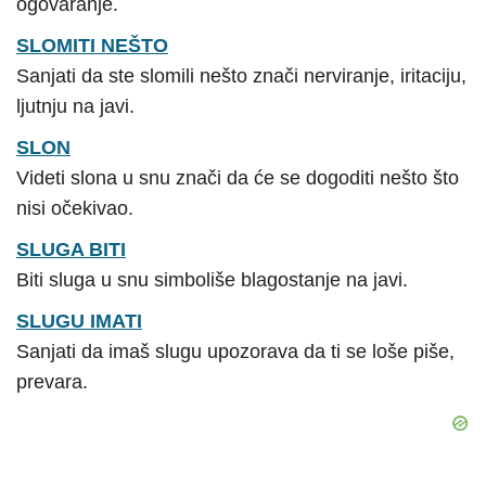
ogovaranje.
SLOMITI NEŠTO
Sanjati da ste slomili nešto znači nerviranje, iritaciju,
ljutnju na javi.
SLON
Videti slona u snu znači da će se dogoditi nešto što
nisi očekivao.
SLUGA BITI
Biti sluga u snu simboliše blagostanje na javi.
SLUGU IMATI
Sanjati da imaš slugu upozorava da ti se loše piše,
prevara.