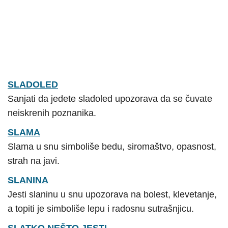
SLADOLED
Sanjati da jedete sladoled upozorava da se čuvate
neiskrenih poznanika.
SLAMA
Slama u snu simboliše bedu, siromaštvo, opasnost,
strah na javi.
SLANINA
Jesti slaninu u snu upozorava na bolest, klevetanje,
a topiti je simboliše lepu i radosnu sutrašnjicu.
SLATKO NEŠTO JESTI