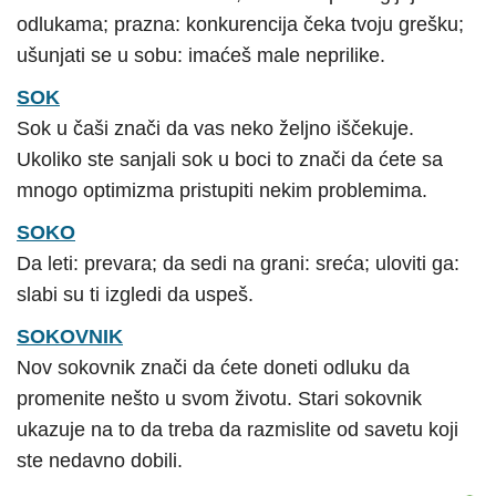
odlukama; prazna: konkurencija čeka tvoju grešku;
ušunjati se u sobu: imaćeš male neprilike.
SOK
Sok u čaši znači da vas neko željno iščekuje.
Ukoliko ste sanjali sok u boci to znači da ćete sa
mnogo optimizma pristupiti nekim problemima.
SOKO
Da leti: prevara; da sedi na grani: sreća; uloviti ga:
slabi su ti izgledi da uspeš.
SOKOVNIK
Nov sokovnik znači da ćete doneti odluku da
promenite nešto u svom životu. Stari sokovnik
ukazuje na to da treba da razmislite od savetu koji
ste nedavno dobili.