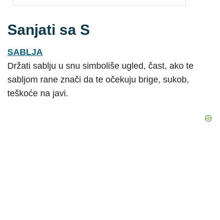
Sanjati sa S
SABLJA
Držati sablju u snu simboliše ugled, čast, ako te
sabljom rane znači da te očekuju brige, sukob,
teškoće na javi.