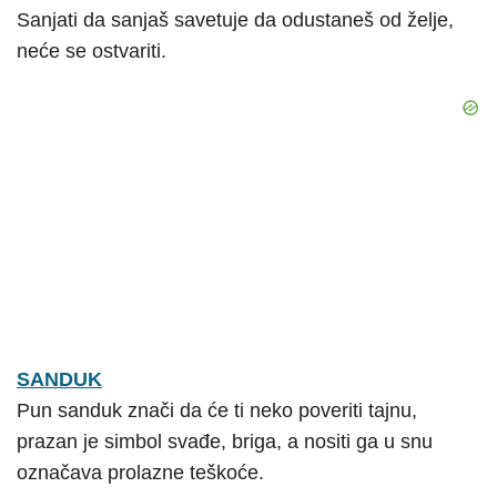
Sanjati da sanjaš savetuje da odustaneš od želje,
neće se ostvariti.
SANDUK
Pun sanduk znači da će ti neko poveriti tajnu,
prazan je simbol svađe, briga, a nositi ga u snu
označava prolazne teškoće.