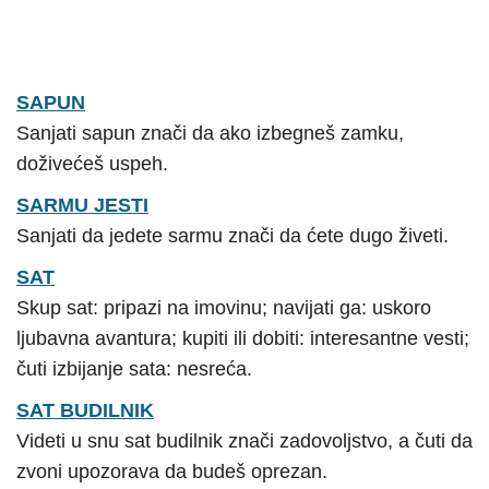
SAPUN
Sanjati sapun znači da ako izbegneš zamku,
doživećeš uspeh.
SARMU JESTI
Sanjati da jedete sarmu znači da ćete dugo živeti.
SAT
Skup sat: pripazi na imovinu; navijati ga: uskoro
ljubavna avantura; kupiti ili dobiti: interesantne vesti;
čuti izbijanje sata: nesreća.
SAT BUDILNIK
Videti u snu sat budilnik znači zadovoljstvo, a čuti da
zvoni upozorava da budeš oprezan.