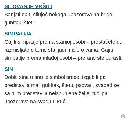
SILOVANJE VRŠITI
Sanjati da ti siluješ nekoga upozorava na brige,
gubitak, štetu.
SIMPATIJA
Gajiti simpatije prema starijoj osobi – prestaćete da
razmišljate o tome šta ljudi misle o vama. Gajiti
simpatije prema mlađoj osobi – prerano ste odrasli.
SIN
Dobiti sina u snu je simbol sreće, izgubiti ga
predstavlja mali gubitak, štetu, psovati, svađati se
sa njim predstavlja neispunjene želje, tući ga
upozorava na svađu u kući.