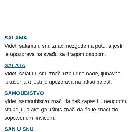
SALAMA
Videti salamu u snu znači nezgode na putu, a jesti
je upozorava na svađu sa dragom osobom.
SALATA
Videti salatu u snu znači uzaludne nade, ljubavna
iskušenja a jesti je upozorava na lakšu bolest.
SAMOUBISTVO
Videti samoubistvo znači da ćeš zapasti u neugodnu
situaciju, a ako ga učiniš znači da će te snaći zlo
sopstvenom krivicom.
SAN U SNU