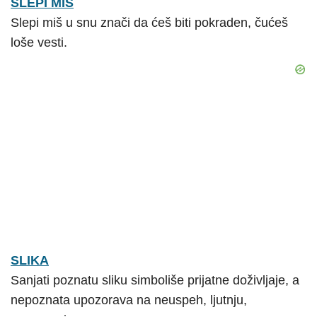
SLEPI MIŠ
Slepi miš u snu znači da ćeš biti pokraden, čućeš
loše vesti.
SLIKA
Sanjati poznatu sliku simboliše prijatne doživljaje, a
nepoznata upozorava na neuspeh, ljutnju,