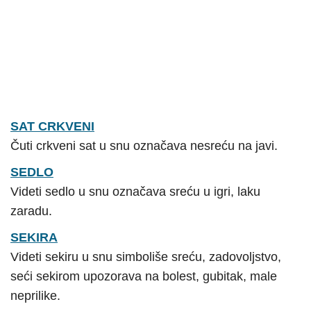
SAT CRKVENI
Čuti crkveni sat u snu označava nesreću na javi.
SEDLO
Videti sedlo u snu označava sreću u igri, laku
zaradu.
SEKIRA
Videti sekiru u snu simboliše sreću, zadovoljstvo,
seći sekirom upozorava na bolest, gubitak, male
neprilike.