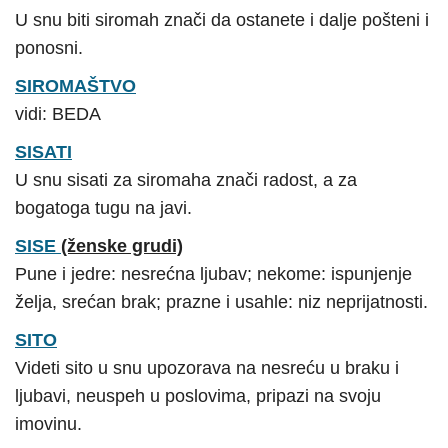
U snu biti siromah znači da ostanete i dalje pošteni i
ponosni.
SIROMAŠTVO
vidi: BEDA
SISATI
U snu sisati za siromaha znači radost, a za
bogatoga tugu na javi.
SISE
(ženske grudi)
Pune i jedre: nesrećna ljubav; nekome: ispunjenje
želja, srećan brak; prazne i usahle: niz neprijatnosti.
SITO
Videti sito u snu upozorava na nesreću u braku i
ljubavi, neuspeh u poslovima, pripazi na svoju
imovinu.