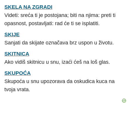
SKELA NA ZGRADI
Videti: sreća ti je postojana; biti na njima: preti ti
opasnost, postavljati: rad će ti se isplatiti.
SKIJE
Sanjati da skijate označava brz uspon u životu.
SKITNICA
Ako vidiš skitnicu u snu, izaći ćeš na loš glas.
SKUPOĆA
Skupoća u snu upozorava da oskudica kuca na
tvoja vrata.