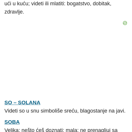
ući u kuću; videti ili mlatiti: bogatstvo, dobitak,
zdravlje.
SO – SOLANA
Videti so u snu simboliše sreću, blagostanje na javi.
SOBA
Velika: nešto ćeš doznati; mala: ne prenagljuj sa