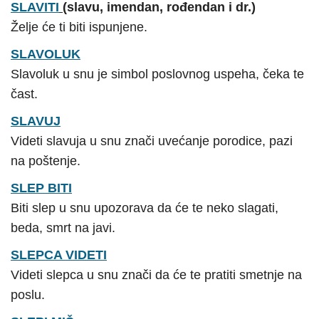
SLAVITI
(slavu, imendan, rođendan i dr.)
Želje će ti biti ispunjene.
SLAVOLUK
Slavoluk u snu je simbol poslovnog uspeha, čeka te
čast.
SLAVUJ
Videti slavuja u snu znači uvećanje porodice, pazi
na poštenje.
SLEP BITI
Biti slep u snu upozorava da će te neko slagati,
beda, smrt na javi.
SLEPCA VIDETI
Videti slepca u snu znači da će te pratiti smetnje na
poslu.