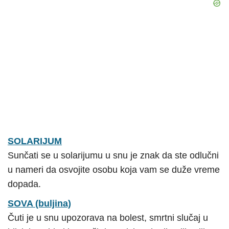
SOLARIJUM
Sunčati se u solarijumu u snu je znak da ste odlučni
u nameri da osvojite osobu koja vam se duže vreme
dopada.
SOVA (buljina)
Čuti je u snu upozorava na bolest, smrtni slučaj u