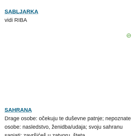
SABLJARKA
vidi RIBA
SAHRANA
Drage osobe: očekuju te duševne patnje; nepoznate
osobe: nasledstvo, ženidba/udaja; svoju sahranu
sanjati: završićeš u zatvoru, šteta.