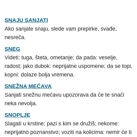
SNAJU SANJATI
Ako sanjate snaju, slede vam prepirke, svađe,
nesreća.
SNEG
Videti: tuga, šteta, ometanje; da pada: veselje,
radost; jako dubok: neprijatne uspomene; da se topi,
kopni: dolaze bolja vremena.
SNEŽNA MEĆAVA
Sanjati snežnu mećavu upozorava da će te snaći
neka nevolja.
SNOPLJE
Slagati u krstine: pazi s kim se družiš; nekome:
neprijatno poznanstvo; voziti na kolicima: nemir će ti