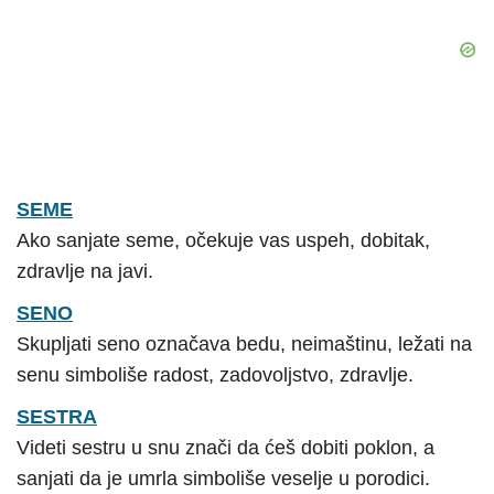
SEME
Ako sanjate seme, očekuje vas uspeh, dobitak,
zdravlje na javi.
SENO
Skupljati seno označava bedu, neimaštinu, ležati na
senu simboliše radost, zadovoljstvo, zdravlje.
SESTRA
Videti sestru u snu znači da ćeš dobiti poklon, a
sanjati da je umrla simboliše veselje u porodici.