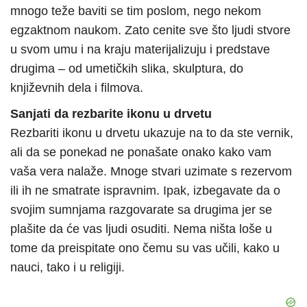
mnogo teže baviti se tim poslom, nego nekom
egzaktnom naukom. Zato cenite sve što ljudi stvore
u svom umu i na kraju materijalizuju i predstave
drugima – od umetičkih slika, skulptura, do
književnih dela i filmova.
Sanjati da rezbarite ikonu u drvetu
Rezbariti ikonu u drvetu ukazuje na to da ste vernik,
ali da se ponekad ne ponašate onako kako vam
vaša vera nalaže. Mnoge stvari uzimate s rezervom
ili ih ne smatrate ispravnim. Ipak, izbegavate da o
svojim sumnjama razgovarate sa drugima jer se
plašite da će vas ljudi osuditi. Nema ništa loše u
tome da preispitate ono čemu su vas učili, kako u
nauci, tako i u religiji.