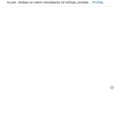
na javi. Javljaju se nakon odustajanja od nečega, predaje …
Pročitaj