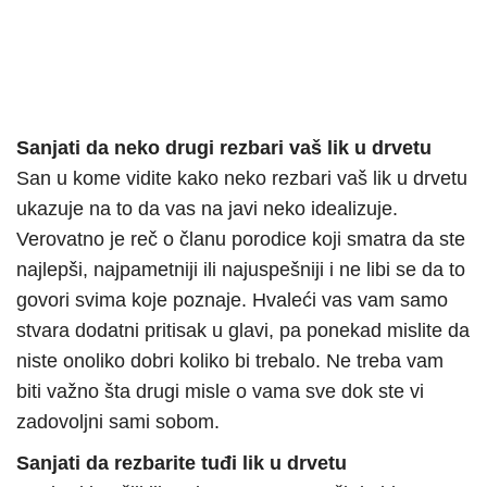
Sanjati da neko drugi rezbari vaš lik u drvetu
San u kome vidite kako neko rezbari vaš lik u drvetu
ukazuje na to da vas na javi neko idealizuje.
Verovatno je reč o članu porodice koji smatra da ste
najlepši, najpametniji ili najuspešniji i ne libi se da to
govori svima koje poznaje. Hvaleći vas vam samo
stvara dodatni pritisak u glavi, pa ponekad mislite da
niste onoliko dobri koliko bi trebalo. Ne treba vam
biti važno šta drugi misle o vama sve dok ste vi
zadovoljni sami sobom.
Sanjati da rezbarite tuđi lik u drvetu