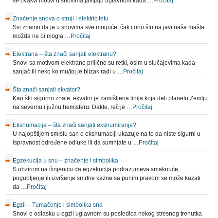
se ovakvi motivi u snovima javljaju uglavnom kada …
Pročitaj
Značenje snova o struji i elektricitetu
Svi znamo da je u snovima sve moguće, čak i ono što na javi naša mašta
možda ne bi mogla …
Pročitaj
Elektrana – šta znači sanjati elektranu?
Snovi sa motivom elektrane prilično su retki, osim u slučajevima kada
sanjač ili neko ko mu/joj je blizak radi u …
Pročitaj
Šta znači sanjati ekvator?
Kao što sigurno znate, ekvator je zamišljena linija koja deli planetu Zemlju
na severnu i južnu hemisferu. Dakle, reč je …
Pročitaj
Ekshumacija – šta znači sanjati ekshumiranje?
U najopštijem smislu san o ekshumaciji ukazuje na to da niste sigurni u
ispravnost određene odluke ili da sumnjate u …
Pročitaj
Egzekucija u snu – značenje i simbolika
S obzirom na činjenicu da egzekucija podrazumeva smaknuće,
pogubljenje ili izvršenje smrtne kazne sa punim pravom se može kazati
da …
Pročitaj
Egzil – Tumačenje i simbolika sna
Snovi o odlasku u egzil uglavnom su posledica nekog stresnog trenutka