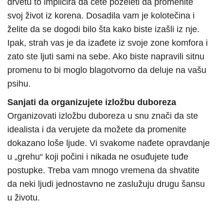
drvetu to implicira da ćete poželeti da promenite
svoj život iz korena. Dosadila vam je kolotečina i
želite da se dogodi bilo šta kako biste izašli iz nje.
Ipak, strah vas je da izađete iz svoje zone komfora i
zato ste ljuti sami na sebe. Ako biste napravili sitnu
promenu to bi moglo blagotvorno da deluje na vašu
psihu.
Sanjati da organizujete izložbu duboreza
Organizovati izložbu duboreza u snu znači da ste
idealista i da verujete da možete da promenite
dokazano loše ljude. Vi svakome nađete opravdanje
u „grehu“ koji počini i nikada ne osuđujete tuđe
postupke. Treba vam mnogo vremena da shvatite
da neki ljudi jednostavno ne zaslužuju drugu šansu
u životu.