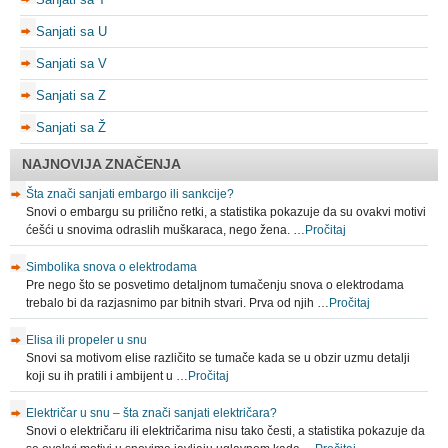
Sanjati sa U
Sanjati sa V
Sanjati sa Z
Sanjati sa Ž
NAJNOVIJA ZNAČENJA
Šta znači sanjati embargo ili sankcije?
Snovi o embargu su prilično retki, a statistika pokazuje da su ovakvi motivi
ćešći u snovima odraslih muškaraca, nego žena. …
Pročitaj
Simbolika snova o elektrodama
Pre nego što se posvetimo detaljnom tumačenju snova o elektrodama
trebalo bi da razjasnimo par bitnih stvari. Prva od njih …
Pročitaj
Elisa ili propeler u snu
Snovi sa motivom elise različito se tumače kada se u obzir uzmu detalji
koji su ih pratili i ambijent u …
Pročitaj
Električar u snu – šta znači sanjati električara?
Snovi o električaru ili električarima nisu tako česti, a statistika pokazuje da