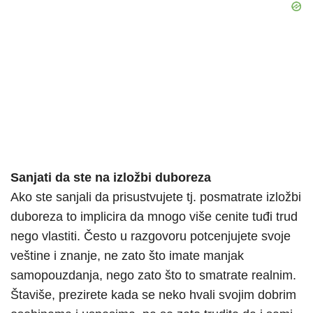
Sanjati da ste na izložbi duboreza
Ako ste sanjali da prisustvujete tj. posmatrate izložbi
duboreza to implicira da mnogo više cenite tuđi trud
nego vlastiti. Često u razgovoru potcenjujete svoje
veštine i znanje, ne zato što imate manjak
samopouzdanja, nego zato što to smatrate realnim.
Štaviše, prezirete kada se neko hvali svojim dobrim