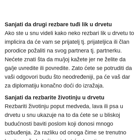
Sanjati da drugi rezbare tuđi lik u drvetu
Ako ste u snu videli kako neko rezbari lik u drvetu to
implicira da će vam se prijatelj tj. prijateljica ili član
porodice požaliti na svog partnera tj. partnerku.
Nećete znati šta da mu/joj kažete jer ne želite da
ga/je uvredite ili povredite. Zato ćete se potruditi da
vaši odgovori budu što neodređeniji, pa će vaš dar
za diplomatiju konačno doći do izražaja.
Sanjati da rezbarite životinju u drvetu
Rezbariti životinju poput medveda, lava ili psa u
drvetu u snu ukazuje na to da ćete se u bliskoj
budućnosti baviti poslom koji donosi mnogo
uzbuđenja. Za razliku od onoga čime se trenutno