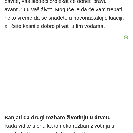
bavite, vaš sledeći projekat će doneti pravu
avanturu u vaš život. Moguće je da će vam trebati
neko vreme da se snađete u novonastaloj situaciji,
ali ćete kasnije dobro plivati u tim vodama.
Sanjati da drugi rezbare životinju u drvetu
Kada vidite u snu kako neko rezbari životinju u