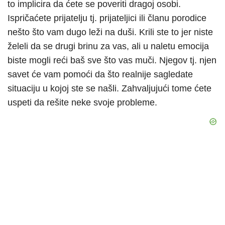
to implicira da ćete se poveriti dragoj osobi.
Ispričaćete prijatelju tj. prijateljici ili članu porodice
nešto što vam dugo leži na duši. Krili ste to jer niste
želeli da se drugi brinu za vas, ali u naletu emocija
biste mogli reći baš sve što vas muči. Njegov tj. njen
savet će vam pomoći da što realnije sagledate
situaciju u kojoj ste se našli. Zahvaljujući tome ćete
uspeti da rešite neke svoje probleme.