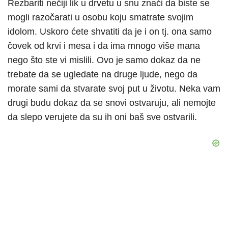
Rezbariti nečiji lik u drvetu u snu znači da biste se
mogli razočarati u osobu koju smatrate svojim
idolom. Uskoro ćete shvatiti da je i on tj. ona samo
čovek od krvi i mesa i da ima mnogo više mana
nego što ste vi mislili. Ovo je samo dokaz da ne
trebate da se ugledate na druge ljude, nego da
morate sami da stvarate svoj put u životu. Neka vam
drugi budu dokaz da se snovi ostvaruju, ali nemojte
da slepo verujete da su ih oni baš sve ostvarili.