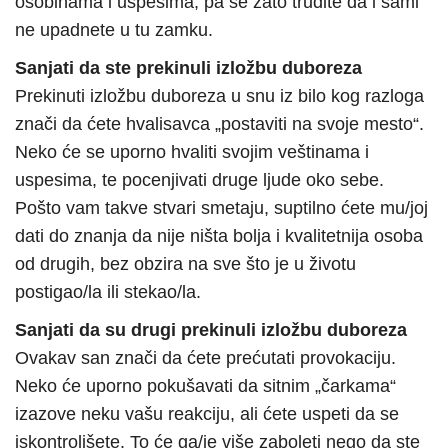
osobinama i uspesima, pa se zato trudite da i sami
ne upadnete u tu zamku.
Sanjati da ste prekinuli izložbu duboreza
Prekinuti izložbu duboreza u snu iz bilo kog razloga
znači da ćete hvalisavca „postaviti na svoje mesto“.
Neko će se uporno hvaliti svojim veštinama i
uspesima, te pocenjivati druge ljude oko sebe.
Pošto vam takve stvari smetaju, suptilno ćete mu/joj
dati do znanja da nije ništa bolja i kvalitetnija osoba
od drugih, bez obzira na sve što je u životu
postigao/la ili stekao/la.
Sanjati da su drugi prekinuli izložbu duboreza
Ovakav san znači da ćete prećutati provokaciju.
Neko će uporno pokušavati da sitnim „čarkama“
izazove neku vašu reakciju, ali ćete uspeti da se
iskontrolišete. To će ga/je više zaboleti nego da ste