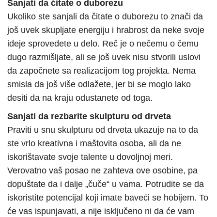
Sanjati da čitate o duborezu
Ukoliko ste sanjali da čitate o duborezu to znači da
još uvek skupljate energiju i hrabrost da neke svoje
ideje sprovedete u delo. Reč je o nečemu o čemu
dugo razmišljate, ali se još uvek nisu stvorili uslovi
da započnete sa realizacijom tog projekta. Nema
smisla da još više odlažete, jer bi se moglo lako
desiti da na kraju odustanete od toga.
Sanjati da rezbarite skulpturu od drveta
Praviti u snu skulpturu od drveta ukazuje na to da
ste vrlo kreativna i maštovita osoba, ali da ne
iskorištavate svoje talente u dovoljnoj meri.
Verovatno vaš posao ne zahteva ove osobine, pa
dopuštate da i dalje „čuče“ u vama. Potrudite se da
iskoristite potencijal koji imate baveći se hobijem. To
će vas ispunjavati, a nije isključeno ni da će vam