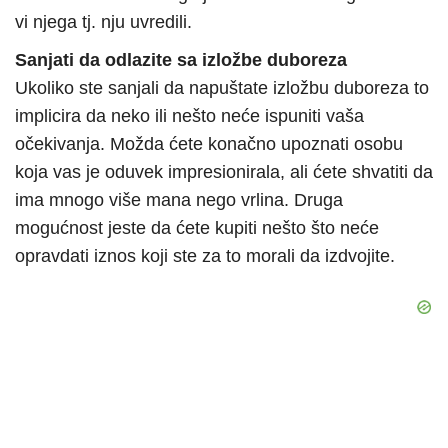
vi njega tj. nju uvredili.
Sanjati da odlazite sa izložbe duboreza
Ukoliko ste sanjali da napuštate izložbu duboreza to
implicira da neko ili nešto neće ispuniti vaša
očekivanja. Možda ćete konačno upoznati osobu
koja vas je oduvek impresionirala, ali ćete shvatiti da
ima mnogo više mana nego vrlina. Druga
mogućnost jeste da ćete kupiti nešto što neće
opravdati iznos koji ste za to morali da izdvojite.