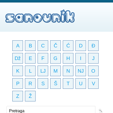
A
B
C
Č
Ć
D
Đ
Dž
E
F
G
H
I
J
K
L
LJ
M
N
NJ
O
P
R
S
Š
T
U
V
Z
Ž