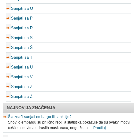
Sanjati sa O
Sanjati sa P
Sanjati sa R
Sanjati sa S
Sanjati sa Š
Sanjati sa T
Sanjati sa U
Sanjati sa V
Sanjati sa Z
Sanjati sa Ž
NAJNOVIJA ZNAČENJA
Šta znači sanjati embargo ili sankcije?
Snovi o embargu su prilično retki, a statistika pokazuje da su ovakvi motivi
ćešći u snovima odraslih muškaraca, nego žena. …
Pročitaj