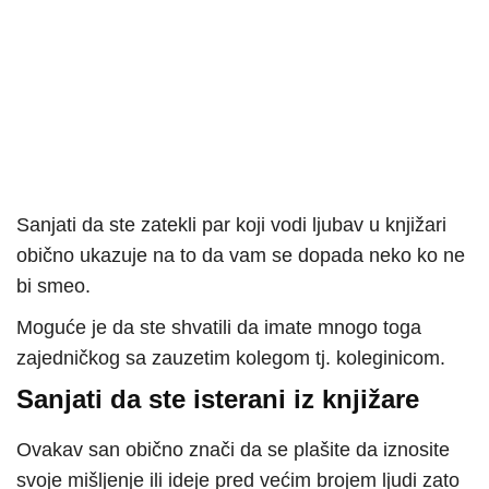
Sanjati da ste zatekli par koji vodi ljubav u knjižari
obično ukazuje na to da vam se dopada neko ko ne
bi smeo.
Moguće je da ste shvatili da imate mnogo toga
zajedničkog sa zauzetim kolegom tj. koleginicom.
Sanjati da ste isterani iz knjižare
Ovakav san obično znači da se plašite da iznosite
svoje mišljenje ili ideje pred većim brojem ljudi zato