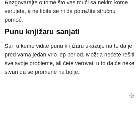
Razgovarajte o tome što vas muči sa nekim kome
verujete, a ne libite se ni da potražite stručnu
pomoć.
Punu knjižaru sanjati
San u kome vidite punu knjižaru ukazuje na to da je
pred vama jedan vrlo lep period. Možda nećete rešiti
sve svoje probleme, ali ćete verovati u to da će neke
stvari da se promene na bolje.