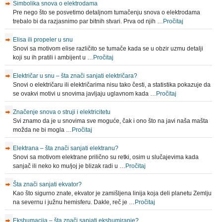
Simbolika snova o elektrodama
Pre nego što se posvetimo detaljnom tumačenju snova o elektrodama
trebalo bi da razjasnimo par bitnih stvari. Prva od njih …
Pročitaj
Elisa ili propeler u snu
Snovi sa motivom elise različito se tumače kada se u obzir uzmu detalji
koji su ih pratili i ambijent u …
Pročitaj
Električar u snu – šta znači sanjati električara?
Snovi o električaru ili električarima nisu tako česti, a statistika pokazuje da
se ovakvi motivi u snovima javljaju uglavnom kada …
Pročitaj
Značenje snova o struji i elektricitetu
Svi znamo da je u snovima sve moguće, čak i ono što na javi naša mašta
možda ne bi mogla …
Pročitaj
Elektrana – šta znači sanjati elektranu?
Snovi sa motivom elektrane prilično su retki, osim u slučajevima kada
sanjač ili neko ko mu/joj je blizak radi u …
Pročitaj
Šta znači sanjati ekvator?
Kao što sigurno znate, ekvator je zamišljena linija koja deli planetu Zemlju
na severnu i južnu hemisferu. Dakle, reč je …
Pročitaj
Ekshumacija – šta znači sanjati ekshumiranje?