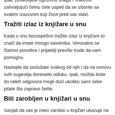
Ipak, posedujete ogromnu snagu i hrabrost
zahvaljujući čemu ćete uspeti da se izborite sa
svakim izazovom koji život pred vas stavi.
Tražiti izlaz iz knjižare u snu
Kada u snu bezuspešno tražite izlaz iz knjižare to
znači da imate mnogo savetnika. Verovatno se
članovi porodice i prijatelji previše trude da vam
pomognu.
Nastojite da saslušate svakog od njih i da na osnovu
svih sugestija donesete odluku. Ipak, možda biste
do nekih odgovora mogli doći ukoliko sami sebe
pitate šta zapravo želite.
Biti zarobljen u knjižari u snu
Sanjati da vas je neko zarobio u knjižari ukazuje na