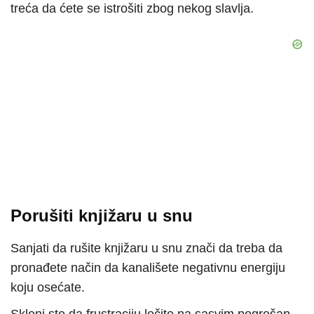
treća da ćete se istrošiti zbog nekog slavlja.
Porušiti knjižaru u snu
Sanjati da rušite knjižaru u snu znači da treba da
pronađete način da kanališete negativnu energiju
koju osećate.