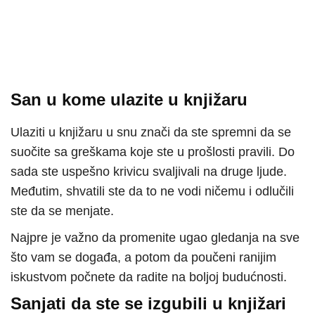
San u kome ulazite u knjižaru
Ulaziti u knjižaru u snu znači da ste spremni da se
suočite sa greškama koje ste u prošlosti pravili. Do
sada ste uspešno krivicu svaljivali na druge ljude.
Međutim, shvatili ste da to ne vodi ničemu i odlučili
ste da se menjate.
Najpre je važno da promenite ugao gledanja na sve
što vam se događa, a potom da poučeni ranijim
iskustvom počnete da radite na boljoj budućnosti.
Sanjati da ste se izgubili u knjižari