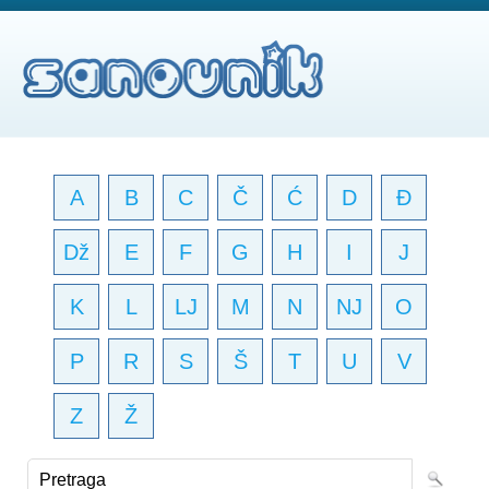
A
B
C
Č
Ć
D
Đ
Dž
E
F
G
H
I
J
K
L
LJ
M
N
NJ
O
P
R
S
Š
T
U
V
Z
Ž