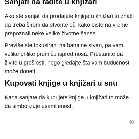
Sanjati da radite u knjižari
Ako ste sanjali da prodajete knjige u knjižari to znači
da treba širom da otvorite oči kako biste na vreme
prepoznali neke velike životne šanse.
Previše ste fokusirani na banalne stvari, pa vam
velike prilike promiču ispred nosa. Prestanite da
živite u prošlosti, nego gledajte šta vam budućnost
može doneti.
Kupovati knjige u knjižari u snu
Kada sanjate da kupujete knjige u knjižari to može
da simbolizuje usamljenost.