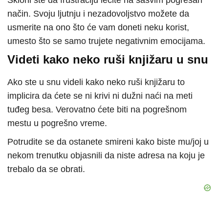
Skloni ste da frustraciju lečite na sasvim pogrešan
način. Svoju ljutnju i nezadovoljstvo možete da
usmerite na ono što će vam doneti neku korist,
umesto što se samo trujete negativnim emocijama.
Videti kako neko ruši knjižaru u snu
Ako ste u snu videli kako neko ruši knjižaru to
implicira da ćete se ni krivi ni dužni naći na meti
tuđeg besa. Verovatno ćete biti na pogrešnom
mestu u pogrešno vreme.
Potrudite se da ostanete smireni kako biste mu/joj u
nekom trenutku objasnili da niste adresa na koju je
trebalo da se obrati.