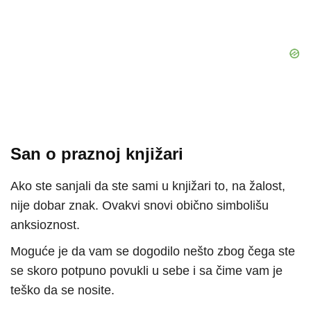
San o praznoj knjižari
Ako ste sanjali da ste sami u knjižari to, na žalost,
nije dobar znak. Ovakvi snovi obično simbolišu
anksioznost.
Moguće je da vam se dogodilo nešto zbog čega ste
se skoro potpuno povukli u sebe i sa čime vam je
teško da se nosite.