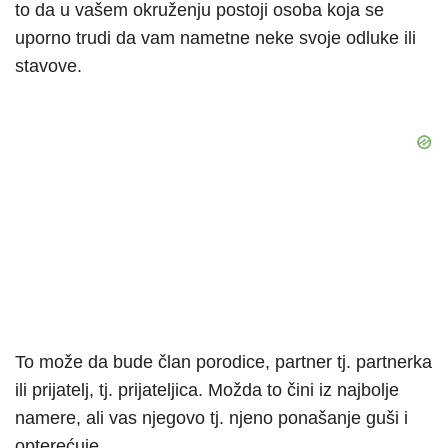
to da u vašem okruženju postoji osoba koja se
uporno trudi da vam nametne neke svoje odluke ili
stavove.
To može da bude član porodice, partner tj. partnerka
ili prijatelj, tj. prijateljica. Možda to čini iz najbolje
namere, ali vas njegovo tj. njeno ponašanje guši i
opterećuje.