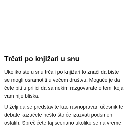
Trčati po knjižari u snu
Ukoliko ste u snu trčali po knjižari to znači da biste
se mogli osramotiti u većem društvu. Moguće je da
ćete biti u prilici da sa nekim razgovarate o temi koja
vam nije bliska.
U želji da se predstavite kao ravnopravan učesnik te
debate kazaćete nešto što će izazvati podsmeh
ostalih. Sprečićete taj scenario ukoliko se na vreme