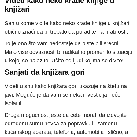
Videti kako neko krade knjige u
knjižari
San u kome vidite kako neko krade knjige u knjižari
obično znači da bi trebalo da poradite na hrabrosti.
To je ono što vam nedostaje da biste bili srećniji.
Malo više odvažnosti bi radikalno promenilo situaciju
u kojoj se nalazite. Učite od ljudi kojima se divite!
Sanjati da knjižara gori
Videti u snu kako knjižara gori ukazuje na štetu na
javi. Moguće je da vam se neka investicija neće
isplatiti.
Druga mogućnost jeste da ćete morati da izdvojite
određenu sumu novca za popravku ili zamenu
kućanskog aparata, telefona, automobila i slično, a