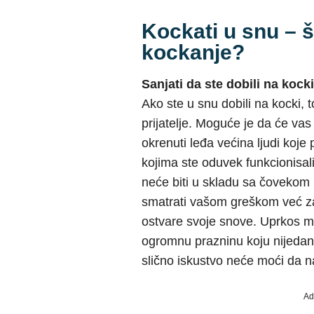
Kockati u snu – š
kockanje?
Sanjati da ste dobili na kocki
Ako ste u snu dobili na kocki, t
prijatelje. Moguće je da će v
okrenuti leđa većina ljudi koje 
kojima ste oduvek funkcionisa
neće biti u skladu sa čovekom 
smatrati vašom greškom već zav
ostvare svoje snove. Uprkos ma
ogromnu prazninu koju nijedan l
slično iskustvo neće moći da 
Ad