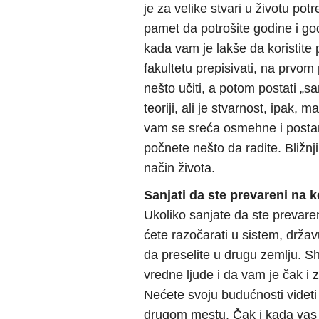
je za velike stvari u životu pot
pamet da potrošite godine i god
kada vam je lakše da koristite p
fakultetu prepisivati, na prvom 
nešto učiti, a potom postati „s
teoriji, ali je stvarnost, ipak,
vam se sreća osmehne i postan
počnete nešto da radite. Bližnji
način života.
Sanjati da ste prevareni na k
Ukoliko sanjate da ste prevaren
ćete razočarati u sistem, državu
da preselite u drugu zemlju. Sh
vredne ljude i da vam je čak i 
Nećete svoju budućnosti videti
drugom mestu. Čak i kada vas