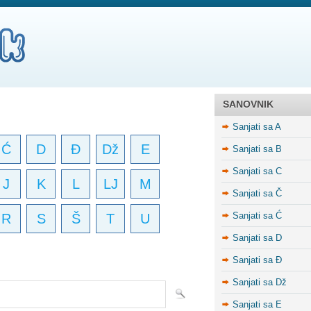
SANOVNIK
Sanjati sa A
Ć
D
Đ
Dž
E
Sanjati sa B
Sanjati sa C
J
K
L
LJ
M
Sanjati sa Č
Sanjati sa Ć
R
S
Š
T
U
Sanjati sa D
Sanjati sa Đ
Sanjati sa Dž
Sanjati sa E