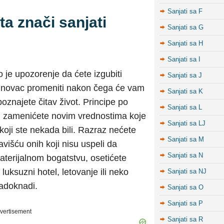
Sanjati sa F
ta znači sanjati
Sanjati sa G
Sanjati sa H
Sanjati sa I
o je upozorenje da ćete izgubiti
Sanjati sa J
as novac promeniti nakon čega će vam
Sanjati sa K
poznajete čitav život. Principe po
Sanjati sa L
li zamenićete novim vrednostima koje
Sanjati sa LJ
koji ste nekada bili. Razraz nećete
Sanjati sa M
išću onih koji nisu uspeli da
Sanjati sa N
terijalnom bogatstvu, osetićete
uksuzni hotel, letovanje ili neko
Sanjati sa NJ
nadoknadi.
Sanjati sa O
Sanjati sa P
vertisement
Sanjati sa R