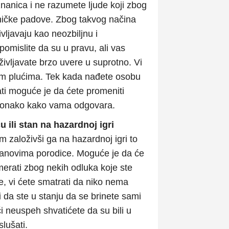
nanica i ne razumete ljude koji zbog
sihičke padove. Zbog takvog načina
ivljavaju kao neozbiljnu i
mislite da su u pravu, ali vas
vljavate brzo uvere u suprotno. Vi
nim plućima. Tek kada nađete osobu
i moguće je da ćete promeniti
ti onako kako vama odgovara.
u ili stan na hazardnoj igri
m založivši ga na hazardnoj igri to
članovima porodice. Moguće je da će
zamerati zbog nekih odluka koje ste
e, vi ćete smatrati da niko nema
 da ste u stanju da se brinete sami
i neuspeh shvatićete da su bili u
slušati.