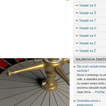
Sanjati sa S
Sanjati sa Š
Sanjati sa T
Sanjati sa U
Sanjati sa V
Sanjati sa Z
Sanjati sa Ž
NAJNOVIJA ZNAČ
Šta znači sanjati embar
sankcije?
Snovi o embargu su pr
retki, a statistika poka
su ovakvi motivi ćešći 
snovima odraslih muš
nego žena. …
Pročitaj
Simbolika snova o
elektrodama