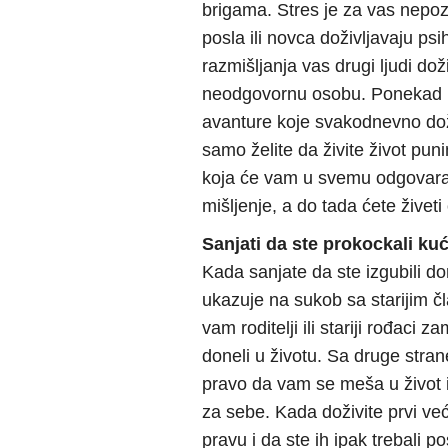
brigama. Stres je za vas nepoz
posla ili novca doživljavaju p
razmišljanja vas drugi ljudi dož
neodgovornu osobu. Ponekad po
avanture koje svakodnevno doži
samo želite da živite život pu
koja će vam u svemu odgovarat
mišljenje, a do tada ćete žive
Sanjati da ste prokockali kuć
Kada sanjate da ste izgubili do
ukazuje na sukob sa starijim 
vam roditelji ili stariji rođaci 
doneli u životu. Sa druge stran
pravo da vam se meša u život i
za sebe. Kada doživite prvi već
pravu i da ste ih ipak trebali po