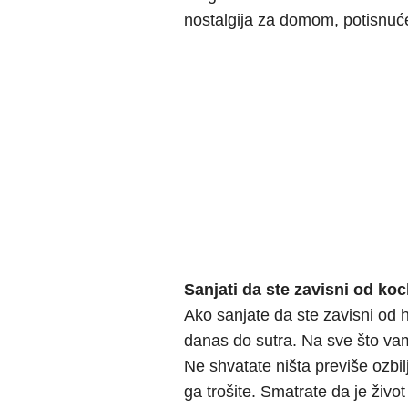
nostalgija za domom, potisnuće
Sanjati da ste zavisni od ko
Ako sanjate da ste zavisni od h
danas do sutra. Na sve što vam
Ne shvatate ništa previše ozbil
ga trošite. Smatrate da je život