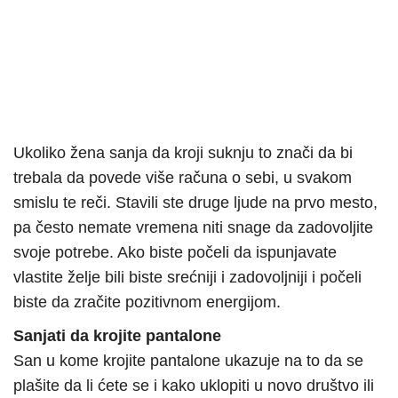
Ukoliko žena sanja da kroji suknju to znači da bi
trebala da povede više računa o sebi, u svakom
smislu te reči. Stavili ste druge ljude na prvo mesto,
pa često nemate vremena niti snage da zadovoljite
svoje potrebe. Ako biste počeli da ispunjavate
vlastite želje bili biste srećniji i zadovoljniji i počeli
biste da zračite pozitivnom energijom.
Sanjati da krojite pantalone
San u kome krojite pantalone ukazuje na to da se
plašite da li ćete se i kako uklopiti u novo društvo ili