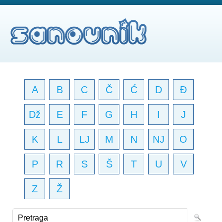
A
B
C
Č
Ć
D
Đ
Dž
E
F
G
H
I
J
K
L
LJ
M
N
NJ
O
P
R
S
Š
T
U
V
Z
Ž