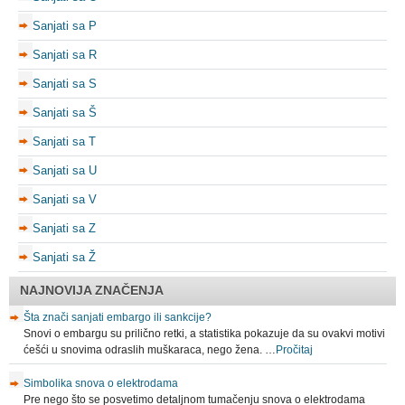
Sanjati sa P
Sanjati sa R
Sanjati sa S
Sanjati sa Š
Sanjati sa T
Sanjati sa U
Sanjati sa V
Sanjati sa Z
Sanjati sa Ž
NAJNOVIJA ZNAČENJA
Šta znači sanjati embargo ili sankcije?
Snovi o embargu su prilično retki, a statistika pokazuje da su ovakvi motivi
ćešći u snovima odraslih muškaraca, nego žena. …
Pročitaj
Simbolika snova o elektrodama
Pre nego što se posvetimo detaljnom tumačenju snova o elektrodama