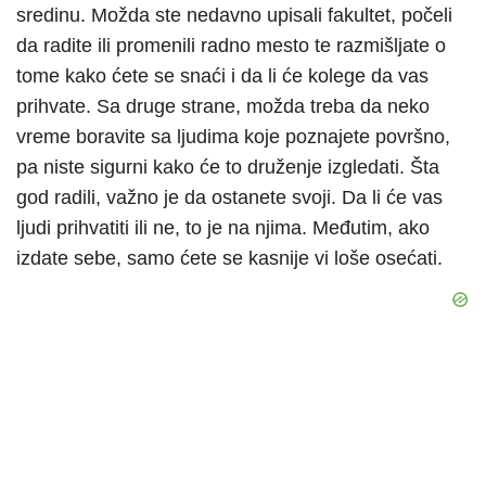
sredinu. Možda ste nedavno upisali fakultet, počeli
da radite ili promenili radno mesto te razmišljate o
tome kako ćete se snaći i da li će kolege da vas
prihvate. Sa druge strane, možda treba da neko
vreme boravite sa ljudima koje poznajete površno,
pa niste sigurni kako će to druženje izgledati. Šta
god radili, važno je da ostanete svoji. Da li će vas
ljudi prihvatiti ili ne, to je na njima. Međutim, ako
izdate sebe, samo ćete se kasnije vi loše osećati.