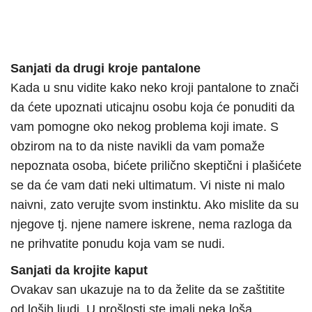
Sanjati da drugi kroje pantalone
Kada u snu vidite kako neko kroji pantalone to znači
da ćete upoznati uticajnu osobu koja će ponuditi da
vam pomogne oko nekog problema koji imate. S
obzirom na to da niste navikli da vam pomaže
nepoznata osoba, bićete prilično skeptični i plašićete
se da će vam dati neki ultimatum. Vi niste ni malo
naivni, zato verujte svom instinktu. Ako mislite da su
njegove tj. njene namere iskrene, nema razloga da
ne prihvatite ponudu koja vam se nudi.
Sanjati da krojite kaput
Ovakav san ukazuje na to da želite da se zaštitite
od loših ljudi. U prošlosti ste imali neka loša