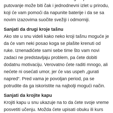
putovanje može biti čak i jednodnevni izlet u prirodu,
koji će vam pomoći da napunite baterije i da se sa
novim izazovima suočite svežiji i odmorniji.
Sanjati da drugi kroje tašnu
Ako ste u snu videli kako neko kroji tašnu moguće je
da će vam neki posao koga se plašite krenuti od
ruke. Iznenadićete sami sebe time što vam novi
zadaci ne predstavljaju problem, pa ćete dobiti
dodatnu motivaciju. Verovatno ćete raditi mnogo, ali
nećete ni osećati umor, jer će vas uspeh „gurati
napred“. Pred vama je povoljan period, pa se
potrudite da ga iskoristite na najbolji mogući način.
Sanjati da krojite kapu
Krojiti kapu u snu ukazuje na to da ćete svoje vreme
posvetiti učenju. Možda ćete upisati obuku ili kurs