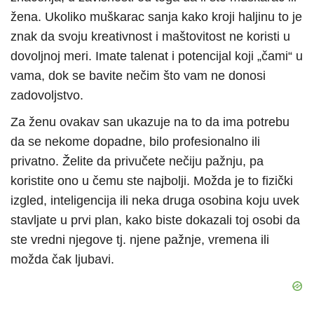
žena. Ukoliko muškarac sanja kako kroji haljinu to je
znak da svoju kreativnost i maštovitost ne koristi u
dovoljnoj meri. Imate talenat i potencijal koji „čami“ u
vama, dok se bavite nečim što vam ne donosi
zadovoljstvo.
Za ženu ovakav san ukazuje na to da ima potrebu
da se nekome dopadne, bilo profesionalno ili
privatno. Želite da privučete nečiju pažnju, pa
koristite ono u čemu ste najbolji. Možda je to fizički
izgled, inteligencija ili neka druga osobina koju uvek
stavljate u prvi plan, kako biste dokazali toj osobi da
ste vredni njegove tj. njene pažnje, vremena ili
možda čak ljubavi.