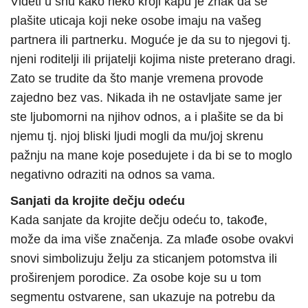
Videti u snu kako neko kroji kapu je znak da se
plašite uticaja koji neke osobe imaju na vašeg
partnera ili partnerku. Moguće je da su to njegovi tj.
njeni roditelji ili prijatelji kojima niste preterano dragi.
Zato se trudite da što manje vremena provode
zajedno bez vas. Nikada ih ne ostavljate same jer
ste ljubomorni na njihov odnos, a i plašite se da bi
njemu tj. njoj bliski ljudi mogli da mu/joj skrenu
pažnju na mane koje posedujete i da bi se to moglo
negativno odraziti na odnos sa vama.
Sanjati da krojite dečju odeću
Kada sanjate da krojite dečju odeću to, takođe,
može da ima više značenja. Za mlađe osobe ovakvi
snovi simbolizuju želju za sticanjem potomstva ili
proširenjem porodice. Za osobe koje su u tom
segmentu ostvarene, san ukazuje na potrebu da