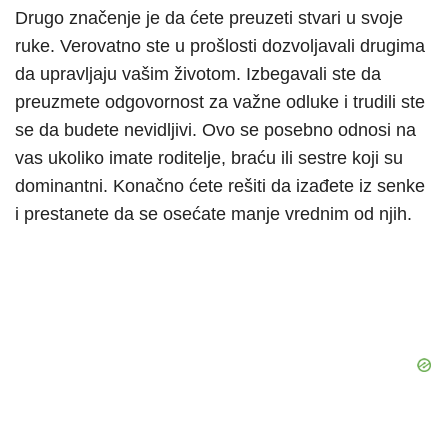
Drugo značenje je da ćete preuzeti stvari u svoje
ruke. Verovatno ste u prošlosti dozvoljavali drugima
da upravljaju vašim životom. Izbegavali ste da
preuzmete odgovornost za važne odluke i trudili ste
se da budete nevidljivi. Ovo se posebno odnosi na
vas ukoliko imate roditelje, braću ili sestre koji su
dominantni. Konačno ćete rešiti da izađete iz senke
i prestanete da se osećate manje vrednim od njih.