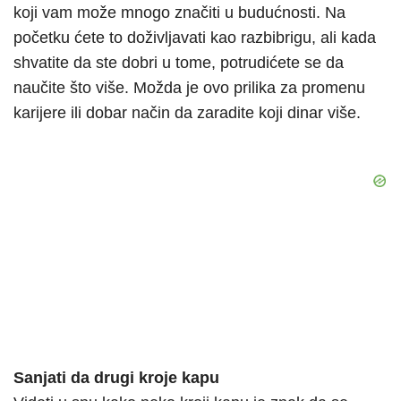
koji vam može mnogo značiti u budućnosti. Na
početku ćete to doživljavati kao razbibrigu, ali kada
shvatite da ste dobri u tome, potrudićete se da
naučite što više. Možda je ovo prilika za promenu
karijere ili dobar način da zaradite koji dinar više.
Sanjati da drugi kroje kapu