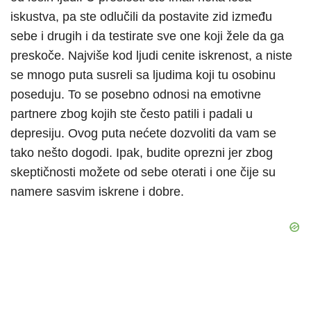
iskustva, pa ste odlučili da postavite zid između
sebe i drugih i da testirate sve one koji žele da ga
preskoče. Najviše kod ljudi cenite iskrenost, a niste
se mnogo puta susreli sa ljudima koji tu osobinu
poseduju. To se posebno odnosi na emotivne
partnere zbog kojih ste često patili i padali u
depresiju. Ovog puta nećete dozvoliti da vam se
tako nešto dogodi. Ipak, budite oprezni jer zbog
skeptičnosti možete od sebe oterati i one čije su
namere sasvim iskrene i dobre.