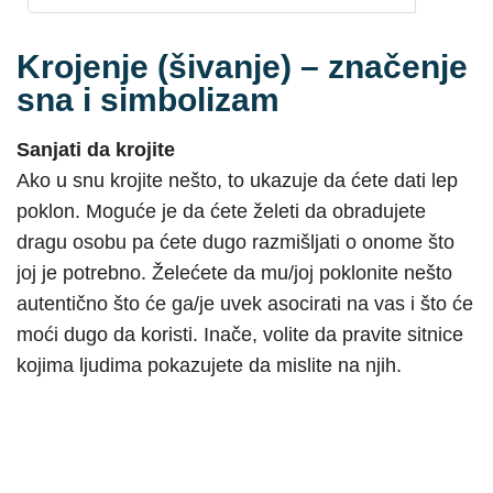
Krojenje (šivanje) – značenje
sna i simbolizam
Sanjati da krojite
Ako u snu krojite nešto, to ukazuje da ćete dati lep
poklon. Moguće je da ćete želeti da obradujete
dragu osobu pa ćete dugo razmišljati o onome što
joj je potrebno. Želećete da mu/joj poklonite nešto
autentično što će ga/je uvek asocirati na vas i što će
moći dugo da koristi. Inače, volite da pravite sitnice
kojima ljudima pokazujete da mislite na njih.