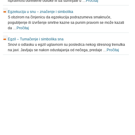
ispravnost određene odluke ili da sumnjate u …
Pročitaj
Egzekucija u snu – značenje i simbolika
S obzirom na činjenicu da egzekucija podrazumeva smaknuće,
pogubljenje ili izvršenje smrtne kazne sa punim pravom se može kazati
da …
Pročitaj
Egzil – Tumačenje i simbolika sna
Snovi o odlasku u egzil uglavnom su posledica nekog stresnog trenutka
na javi. Javljaju se nakon odustajanja od nečega, predaje …
Pročitaj