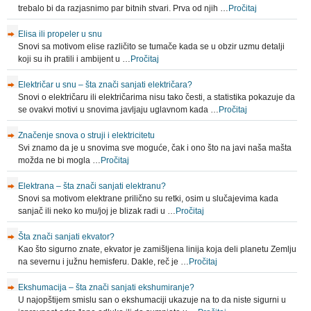
trebalo bi da razjasnimo par bitnih stvari. Prva od njih …
Pročitaj
Elisa ili propeler u snu
Snovi sa motivom elise različito se tumače kada se u obzir uzmu detalji
koji su ih pratili i ambijent u …
Pročitaj
Električar u snu – šta znači sanjati električara?
Snovi o električaru ili električarima nisu tako česti, a statistika pokazuje da
se ovakvi motivi u snovima javljaju uglavnom kada …
Pročitaj
Značenje snova o struji i elektricitetu
Svi znamo da je u snovima sve moguće, čak i ono što na javi naša mašta
možda ne bi mogla …
Pročitaj
Elektrana – šta znači sanjati elektranu?
Snovi sa motivom elektrane prilično su retki, osim u slučajevima kada
sanjač ili neko ko mu/joj je blizak radi u …
Pročitaj
Šta znači sanjati ekvator?
Kao što sigurno znate, ekvator je zamišljena linija koja deli planetu Zemlju
na severnu i južnu hemisferu. Dakle, reč je …
Pročitaj
Ekshumacija – šta znači sanjati ekshumiranje?
U najopštijem smislu san o ekshumaciji ukazuje na to da niste sigurni u