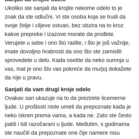
Ukoliko ste sanjali da krojite nekome odelo to je
znak da ste odlučni. Vi ste osoba koja se trudi da
svoje želje i ciljeve ostvari, bez obzira na to kroz
kakve prepreke i izazove morate da prođete.
Verujete u sebe i ono što radite, i što je još važnije,
imate dovoljno hrabrosti da ono što ste zamislili
sprovedete u delo. Kada osetite da neko sumnja u
vas, inat je ono što vas pokreće da mu/joj dokažete
da nije u pravu.
Sanjati da vam drugi kroje odelo
Ovakav san ukazuje na to da prezirete licemerne
ljude. U prošlosti niste umeli da prepoznate kada je
neko iskren prema vama, a kada ne. Zato ste često
patili i bili razočarani u ljude. Međutim, s godinama
ste naučili da prepoznate one čije namere nisu