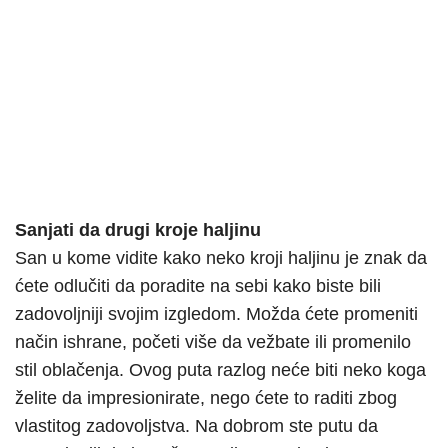
Sanjati da drugi kroje haljinu
San u kome vidite kako neko kroji haljinu je znak da
ćete odlučiti da poradite na sebi kako biste bili
zadovoljniji svojim izgledom. Možda ćete promeniti
način ishrane, početi više da vežbate ili promenilo
stil oblačenja. Ovog puta razlog neće biti neko koga
želite da impresionirate, nego ćete to raditi zbog
vlastitog zadovoljstva. Na dobrom ste putu da