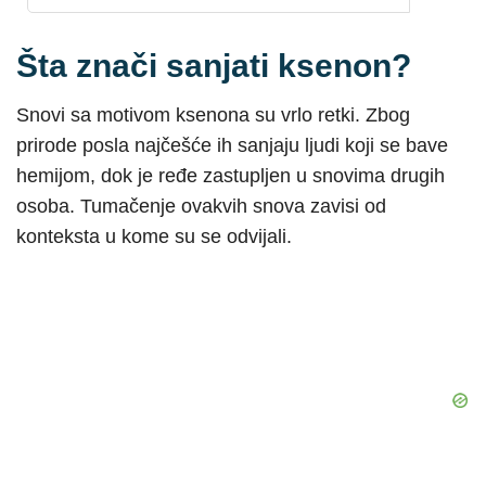
Šta znači sanjati ksenon?
Snovi sa motivom ksenona su vrlo retki. Zbog
prirode posla najčešće ih sanjaju ljudi koji se bave
hemijom, dok je ređe zastupljen u snovima drugih
osoba. Tumačenje ovakvih snova zavisi od
konteksta u kome su se odvijali.