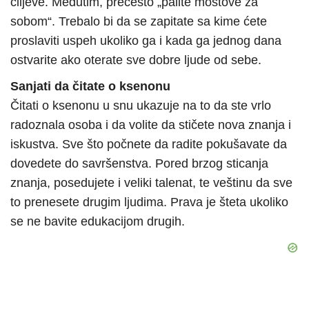
ciljeve. Međutim, prečesto „palite mostove za
sobom“. Trebalo bi da se zapitate sa kime ćete
proslaviti uspeh ukoliko ga i kada ga jednog dana
ostvarite ako oterate sve dobre ljude od sebe.
Sanjati da čitate o ksenonu
Čitati o ksenonu u snu ukazuje na to da ste vrlo
radoznala osoba i da volite da stičete nova znanja i
iskustva. Sve što počnete da radite pokušavate da
dovedete do savršenstva. Pored brzog sticanja
znanja, posedujete i veliki talenat, te veštinu da sve
to prenesete drugim ljudima. Prava je šteta ukoliko
se ne bavite edukacijom drugih.