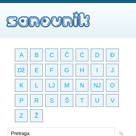
A
B
C
Č
Ć
D
Đ
Dž
E
F
G
H
I
J
K
L
LJ
M
N
NJ
O
P
R
S
Š
T
U
V
Z
Ž