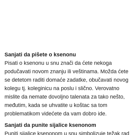
Sanjati da pišete o ksenonu
Pisati o ksenonu u snu znači da ćete nekoga
podučavati novom znanju ili veštinama. Možda ćete
se detetom raditi domaće zadatke, obučavati novog
kolegu tj. koleginicu na poslu i slično. Verovatno
mislite da nemate dovoljno talenata za tako nešto,
međutim, kada se uhvatite u koštac sa tom
problematikom videćete da vam dobro ide.
Sanjati da punite sijalice ksenonom
Puniti sijalice ksenonom u snu simbolizuje težak rad