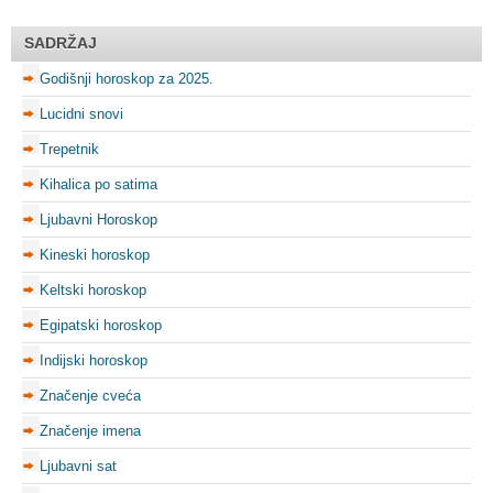
SADRŽAJ
Godišnji horoskop za 2025.
Lucidni snovi
Trepetnik
Kihalica po satima
Ljubavni Horoskop
Kineski horoskop
Keltski horoskop
Egipatski horoskop
Indijski horoskop
Značenje cveća
Značenje imena
Ljubavni sat