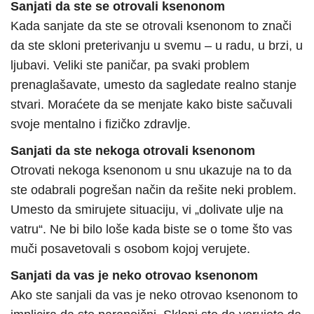
Sanjati da ste se otrovali ksenonom
Kada sanjate da ste se otrovali ksenonom to znači
da ste skloni preterivanju u svemu – u radu, u brzi, u
ljubavi. Veliki ste paničar, pa svaki problem
prenaglašavate, umesto da sagledate realno stanje
stvari. Moraćete da se menjate kako biste sačuvali
svoje mentalno i fizičko zdravlje.
Sanjati da ste nekoga otrovali ksenonom
Otrovati nekoga ksenonom u snu ukazuje na to da
ste odabrali pogrešan način da rešite neki problem.
Umesto da smirujete situaciju, vi „dolivate ulje na
vatru“. Ne bi bilo loše kada biste se o tome što vas
muči posavetovali s osobom kojoj verujete.
Sanjati da vas je neko otrovao ksenonom
Ako ste sanjali da vas je neko otrovao ksenonom to