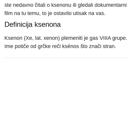
ste nedavno čitali o ksenonu ili gledali dokumentarni
film na tu temu, to je ostavilo utisak na vas.
Definicija ksenona
Ksenon (Xe, lat. xenon) plemeniti je gas VIIIA grupe.
Ime potiče od grčke reči ksénos što znači stran.