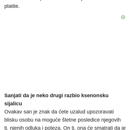
platite.
Sanjati da je neko drugi razbio ksenonsku
sijalicu
Ovakav san je znak da ćete uzalud upozoravati
blisku osobu na moguće štetne posledice njegovih
tj. njenih odluka i poteza. On tj. ona će smatrati da je