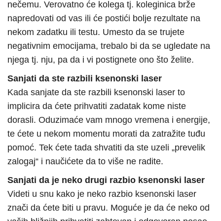
nečemu. Verovatno će kolega tj. koleginica brže
napredovati od vas ili će postići bolje rezultate na
nekom zadatku ili testu. Umesto da se trujete
negativnim emocijama, trebalo bi da se ugledate na
njega tj. nju, pa da i vi postignete ono što želite.
Sanjati da ste razbili ksenonski laser
Kada sanjate da ste razbili ksenonski laser to
implicira da ćete prihvatiti zadatak kome niste
dorasli. Oduzimaće vam mnogo vremena i energije,
te ćete u nekom momentu morati da zatražite tuđu
pomoć. Tek ćete tada shvatiti da ste uzeli „prevelik
zalogaj“ i naučićete da to više ne radite.
Sanjati da je neko drugi razbio ksenonski laser
Videti u snu kako je neko razbio ksenonski laser
znači da ćete biti u pravu. Moguće je da će neko od