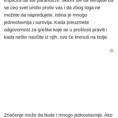
implicira da ste paranoični. Skloni ste da verujete da
se ceo svet urotio protiv vas i da zbog toga ne
možete da napredujete. Istina je mnogo
jednostavnija i surovija. Kada preuzmete
odgovornost za greške koje se u prošlosti pravili i
kada nešto naučite iz njih, sve će krenuti na bolje.
Značenje može da bude i mnogo jednostavnije. Ako