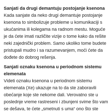
Sanjati da drugi demantuju postojanje ksenona
Kada sanjate da neko drugi demantuje postojanje
ksenona to simbolizuje probleme u komunikaciji s
ukućanima ili kolegama na radnom mestu. Moguće
je da ćete imati različite vizije o tome kako da rešite
neki zajednički problem. Samo ukoliko tome budete
pristupali mudro i sa razumevanjem, moći ćete da
dođete do dobrog rešenja.
Sanjati oznaku ksenona u periodnom sistemu
elemenata
Videti oznaku ksenona u periodnom sistemu
elemenata (Xe) ukazuje na to da ste zaboravili
obećanje koje ste nekome dali. Verovatno ste u
poslednje vreme rastreseni i zbunjeni svime što vam
se dešava, te ćete „smetnuti s uma“ ono što ste