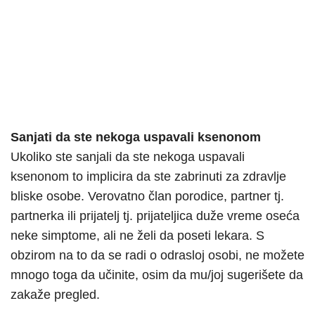
Sanjati da ste nekoga uspavali ksenonom
Ukoliko ste sanjali da ste nekoga uspavali
ksenonom to implicira da ste zabrinuti za zdravlje
bliske osobe. Verovatno član porodice, partner tj.
partnerka ili prijatelj tj. prijateljica duže vreme oseća
neke simptome, ali ne želi da poseti lekara. S
obzirom na to da se radi o odrasloj osobi, ne možete
mnogo toga da učinite, osim da mu/joj sugerišete da
zakaže pregled.