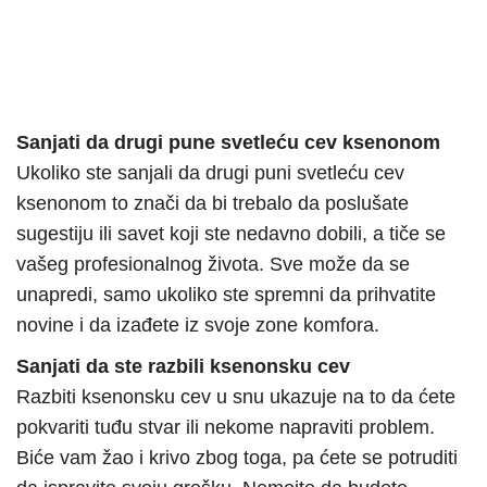
Sanjati da drugi pune svetleću cev ksenonom
Ukoliko ste sanjali da drugi puni svetleću cev
ksenonom to znači da bi trebalo da poslušate
sugestiju ili savet koji ste nedavno dobili, a tiče se
vašeg profesionalnog života. Sve može da se
unapredi, samo ukoliko ste spremni da prihvatite
novine i da izađete iz svoje zone komfora.
Sanjati da ste razbili ksenonsku cev
Razbiti ksenonsku cev u snu ukazuje na to da ćete
pokvariti tuđu stvar ili nekome napraviti problem.
Biće vam žao i krivo zbog toga, pa ćete se potruditi