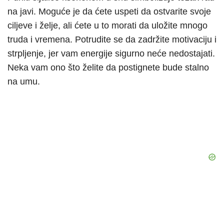
na javi. Moguće je da ćete uspeti da ostvarite svoje
ciljeve i želje, ali ćete u to morati da uložite mnogo
truda i vremena. Potrudite se da zadržite motivaciju i
strpljenje, jer vam energije sigurno neće nedostajati.
Neka vam ono što želite da postignete bude stalno
na umu.