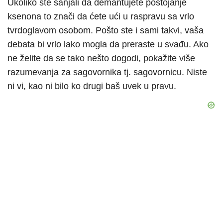
Ukoliko ste sanjali da demantujete postojanje
ksenona to znači da ćete ući u raspravu sa vrlo
tvrdoglavom osobom. Pošto ste i sami takvi, vaša
debata bi vrlo lako mogla da preraste u svađu. Ako
ne želite da se tako nešto dogodi, pokažite više
razumevanja za sagovornika tj. sagovornicu. Niste
ni vi, kao ni bilo ko drugi baš uvek u pravu.