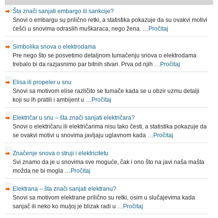
Šta znači sanjati embargo ili sankcije?
Snovi o embargu su prilično retki, a statistika pokazuje da su ovakvi motivi
ćešći u snovima odraslih muškaraca, nego žena. …
Pročitaj
Simbolika snova o elektrodama
Pre nego što se posvetimo detaljnom tumačenju snova o elektrodama
trebalo bi da razjasnimo par bitnih stvari. Prva od njih …
Pročitaj
Elisa ili propeler u snu
Snovi sa motivom elise različito se tumače kada se u obzir uzmu detalji
koji su ih pratili i ambijent u …
Pročitaj
Električar u snu – šta znači sanjati električara?
Snovi o električaru ili električarima nisu tako česti, a statistika pokazuje da
se ovakvi motivi u snovima javljaju uglavnom kada …
Pročitaj
Značenje snova o struji i elektricitetu
Svi znamo da je u snovima sve moguće, čak i ono što na javi naša mašta
možda ne bi mogla …
Pročitaj
Elektrana – šta znači sanjati elektranu?
Snovi sa motivom elektrane prilično su retki, osim u slučajevima kada
sanjač ili neko ko mu/joj je blizak radi u …
Pročitaj