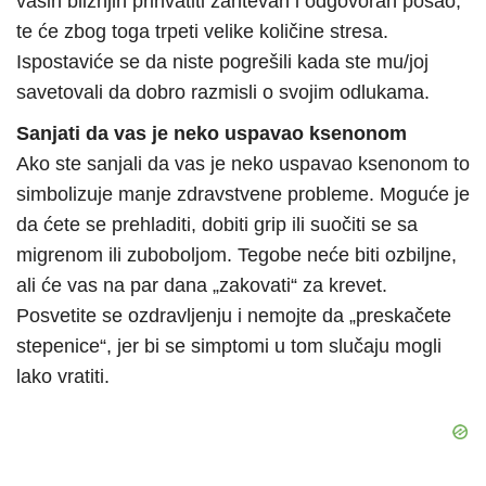
vaših bližnjih prihvatiti zahtevan i odgovoran posao,
te će zbog toga trpeti velike količine stresa.
Ispostaviće se da niste pogrešili kada ste mu/joj
savetovali da dobro razmisli o svojim odlukama.
Sanjati da vas je neko uspavao ksenonom
Ako ste sanjali da vas je neko uspavao ksenonom to
simbolizuje manje zdravstvene probleme. Moguće je
da ćete se prehladiti, dobiti grip ili suočiti se sa
migrenom ili zuboboljom. Tegobe neće biti ozbiljne,
ali će vas na par dana „zakovati“ za krevet.
Posvetite se ozdravljenju i nemojte da „preskačete
stepenice“, jer bi se simptomi u tom slučaju mogli
lako vratiti.