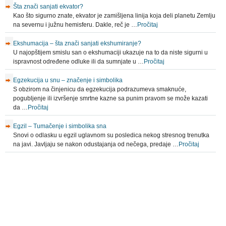
Šta znači sanjati ekvator?
Kao što sigurno znate, ekvator je zamišljena linija koja deli planetu Zemlju
na severnu i južnu hemisferu. Dakle, reč je …
Pročitaj
Ekshumacija – šta znači sanjati ekshumiranje?
U najopštijem smislu san o ekshumaciji ukazuje na to da niste sigurni u
ispravnost određene odluke ili da sumnjate u …
Pročitaj
Egzekucija u snu – značenje i simbolika
S obzirom na činjenicu da egzekucija podrazumeva smaknuće,
pogubljenje ili izvršenje smrtne kazne sa punim pravom se može kazati
da …
Pročitaj
Egzil – Tumačenje i simbolika sna
Snovi o odlasku u egzil uglavnom su posledica nekog stresnog trenutka
na javi. Javljaju se nakon odustajanja od nečega, predaje …
Pročitaj