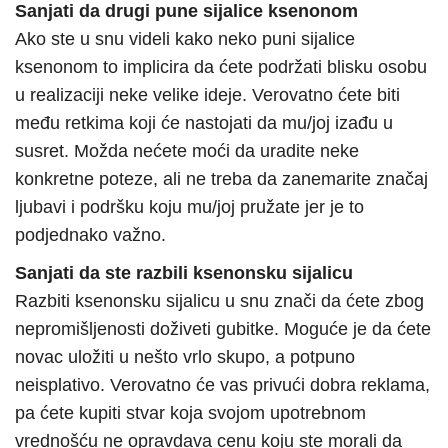
Sanjati da drugi pune sijalice ksenonom
Ako ste u snu videli kako neko puni sijalice
ksenonom to implicira da ćete podržati blisku osobu
u realizaciji neke velike ideje. Verovatno ćete biti
među retkima koji će nastojati da mu/joj izađu u
susret. Možda nećete moći da uradite neke
konkretne poteze, ali ne treba da zanemarite značaj
ljubavi i podršku koju mu/joj pružate jer je to
podjednako važno.
Sanjati da ste razbili ksenonsku sijalicu
Razbiti ksenonsku sijalicu u snu znači da ćete zbog
nepromišljenosti doživeti gubitke. Moguće je da ćete
novac uložiti u nešto vrlo skupo, a potpuno
neisplativo. Verovatno će vas privući dobra reklama,
pa ćete kupiti stvar koja svojom upotrebnom
vrednošću ne opravdava cenu koju ste morali da