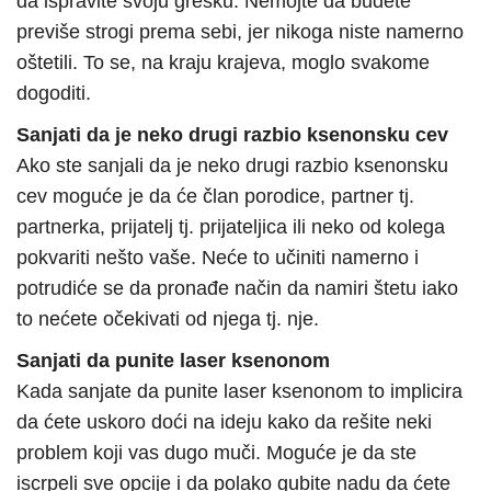
da ispravite svoju grešku. Nemojte da budete
previše strogi prema sebi, jer nikoga niste namerno
oštetili. To se, na kraju krajeva, moglo svakome
dogoditi.
Sanjati da je neko drugi razbio ksenonsku cev
Ako ste sanjali da je neko drugi razbio ksenonsku
cev moguće je da će član porodice, partner tj.
partnerka, prijatelj tj. prijateljica ili neko od kolega
pokvariti nešto vaše. Neće to učiniti namerno i
potrudiće se da pronađe način da namiri štetu iako
to nećete očekivati od njega tj. nje.
Sanjati da punite laser ksenonom
Kada sanjate da punite laser ksenonom to implicira
da ćete uskoro doći na ideju kako da rešite neki
problem koji vas dugo muči. Moguće je da ste
iscrpeli sve opcije i da polako gubite nadu da ćete