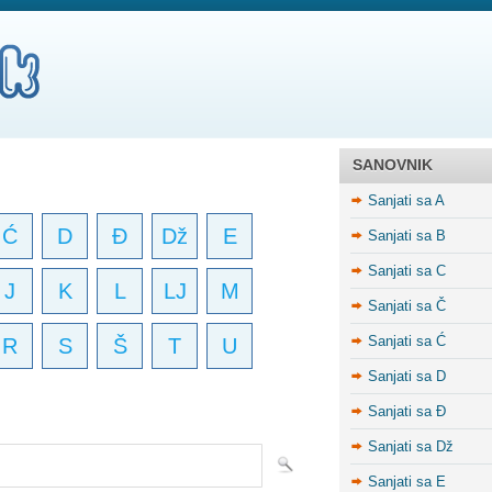
SANOVNIK
Sanjati sa A
Ć
D
Đ
Dž
E
Sanjati sa B
Sanjati sa C
J
K
L
LJ
M
Sanjati sa Č
Sanjati sa Ć
R
S
Š
T
U
Sanjati sa D
Sanjati sa Đ
Sanjati sa Dž
Sanjati sa E