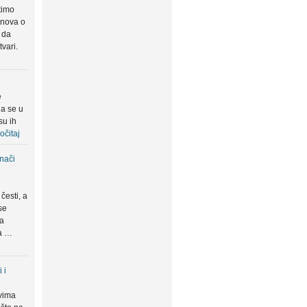
timo
snova o
 da
tvari.
e
da se u
su ih
očitaj
znači
česti, a
se
ma
da …
 i
vima