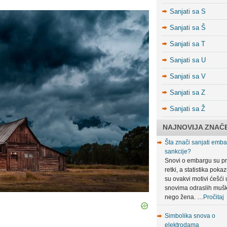
Sanjati sa S
Sanjati sa Š
Sanjati sa T
Sanjati sa U
Sanjati sa V
Sanjati sa Z
Sanjati sa Ž
NAJNOVIJA ZNAČ
Šta znači sanjati embar
sankcije?
Snovi o embargu su pr
retki, a statistika poka
su ovakvi motivi ćešći 
snovima odraslih muš
nego žena. …
Pročitaj
Simbolika snova o
elektrodama