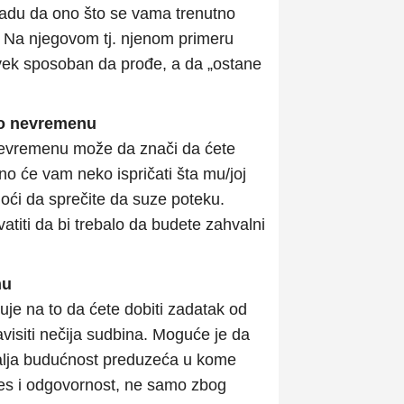
am nadu da ono što se vama trenutno
 Na njegovom tj. njenom primeru
čovek sposoban da prođe, a da „ostane
g o nevremenu
o nevremenu može da znači da ćete
tno će vam neko ispričati šta mu/joj
moći da sprečite da suze poteku.
iti da bi trebalo da budete zahvalni
nu
je na to da ćete dobiti zadatak od
visiti nečija sudbina. Moguće je da
 dalja budućnost preduzeća u kome
es i odgovornost, ne samo zbog