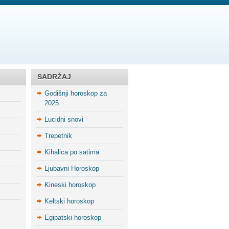
SADRŽAJ
Godišnji horoskop za
2025.
Lucidni snovi
Trepetnik
Kihalica po satima
Ljubavni Horoskop
Kineski horoskop
Keltski horoskop
Egipatski horoskop