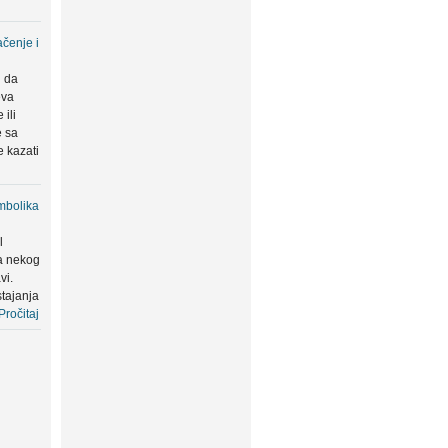
čenje i
u da
eva
ili
e sa
 kazati
mbolika
l
a nekog
vi.
tajanja
Pročitaj