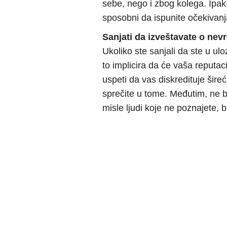
sebe, nego i zbog kolega. Ipak
sposobni da ispunite očekivanj
Sanjati da izveštavate o ne
Ukoliko ste sanjali da ste u ul
to implicira da će vaša reputac
uspeti da vas diskredituje šire
sprečite u tome. Međutim, ne 
misle ljudi koje ne poznajete, bi