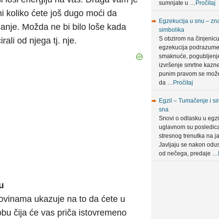
sumnjate u …
Pročitaj
ni koliko ćete još dugo moći da
Egzekucija u snu – zna
šanje. Možda ne bi bilo loše kada
simbolika
S obzirom na činjenic
ali od njega tj. nje.
egzekucija podrazum
smaknuće, pogubljenje 
izvršenje smrtne kazn
punim pravom se može
da …
Pročitaj
Egzil – Tumačenje i si
sna
Snovi o odlasku u egzi
uglavnom su posledic
stresnog trenutka na ja
Javljaju se nakon odus
od nečega, predaje …
u
 novinama ukazuje na to da ćete u
obu čija će vas priča istovremeno