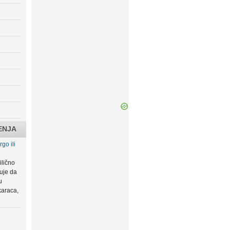
ENJA
go ili
ilično
zuje da
u
karaca,