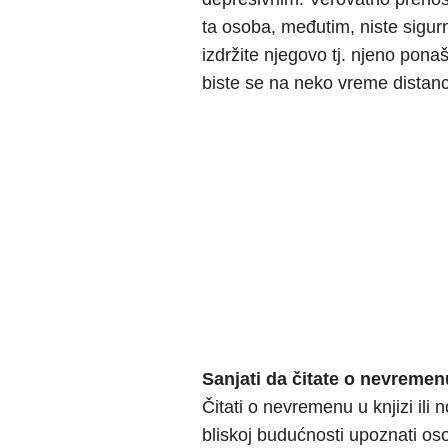
ta osoba, međutim, niste sigur
izdržite njegovo tj. njeno pona
biste se na neko vreme distancir
Sanjati da čitate o nevremen
Čitati o nevremenu u knjizi ili
bliskoj budućnosti upoznati os