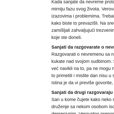
Kada sanjate da nevreme prolaz
mirniju fazu svog života. Verov
izazovima i problemima. Trebal
kako biste to prevazišli. Na sr
zamišljali zahvaljujući trezve
koje ste doneli.
Sanjati da razgovarate o ne
Razgovarati o nevremenu sa ne
kukate nad svojom sudbinom. Sk
već navikli na to, pa ne mogu 
to primetili i mislite dan nisu u
Istina je da vi previše govorite
Sanjati da drugi razgovaraj
San u kome čujete kako neko 
druženje sa nekom osobom iscrp
depresivnim. Verovatno prenosi