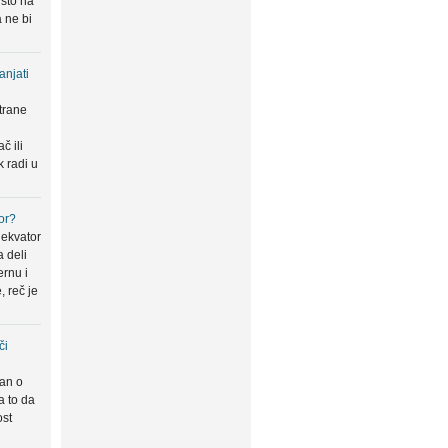
 što na
 ne bi
anjati
trane
u
č ili
k radi u
or?
 ekvator
a deli
ernu i
, reč je
či
san o
a to da
ost