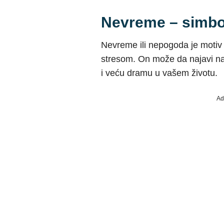
Nevreme – simbol
Nevreme ili nepogoda je moti
stresom. On može da najavi nap
i veću dramu u vašem životu.
Ad