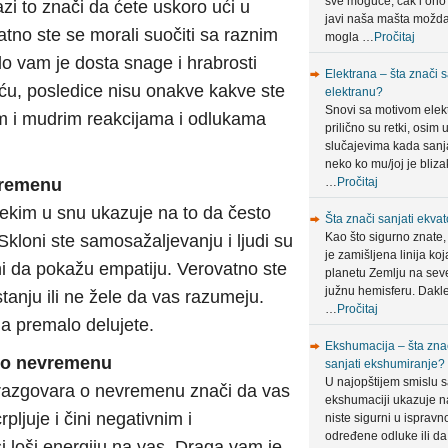
sve moguće, čak i ono
i to znači da ćete uskoro ući u
javi naša mašta možda
atno ste se morali suočiti sa raznim
mogla …
Pročitaj
o vam je dosta snage i hrabrosti
Elektrana – šta znači s
eću, posledice nisu onakve kakve ste
elektranu?
Snovi sa motivom elek
nim i mudrim reakcijama i odlukama
prilično su retki, osim 
slučajevima kada sanja
neko ko mu/joj je bliza
vremenu
…
Pročitaj
kim u snu ukazuje na to da često
Šta znači sanjati ekvat
Kao što sigurno znate,
loni ste samosažaljevanju i ljudi su
je zamišljena linija koj
ni da pokažu empatiju. Verovatno ste
planetu Zemlju na sev
južnu hemisferu. Dakle
 stanju ili ne žele da vas razumeju.
…
Pročitaj
, a premalo delujete.
Ekshumacija – šta zna
u o nevremenu
sanjati ekshumiranje?
U najopštijem smislu 
razgovara o nevremenu znači da vas
ekshumaciji ukazuje n
ljuje i čini negativnim i
niste sigurni u ispravn
određene odluke ili da
 loši energiju na vas. Draga vam je