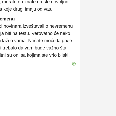
, morate da znate da ste dovoljno
a koje drugi imaju od vas.
vremenu
ozi novinara izveštavali o nevremenu
ija biti na testu. Verovatno će neko
ći laži o vama. Nećete moći da ga/je
bi trebalo da vam bude važno šta
tni su oni sa kojima ste vrlo bliski.