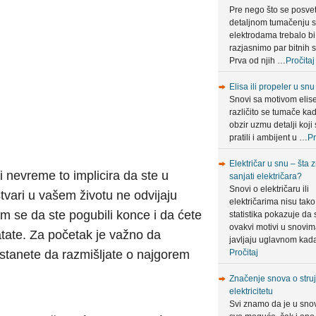
Pre nego što se posve
detaljnom tumačenju 
elektrodama trebalo bi
razjasnimo par bitnih s
Prva od njih …
Pročitaj
Elisa ili propeler u snu
Snovi sa motivom elis
različito se tumače ka
obzir uzmu detalji koji 
pratili i ambijent u …
Pr
Električar u snu – šta 
i nevreme to implicira da ste u
sanjati električara?
Snovi o električaru ili
tvari u vašem životu ne odvijaju
električarima nisu tako 
am se da ste pogubili konce i da ćete
statistika pokazuje da 
ovakvi motivi u snovi
tate. Za početak je važno da
javljaju uglavnom ka
estanete da razmišljate o najgorem
Pročitaj
Značenje snova o struji
elektricitetu
Svi znamo da je u sno