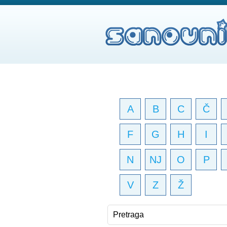
A
B
C
Č
F
G
H
I
N
NJ
O
P
V
Z
Ž