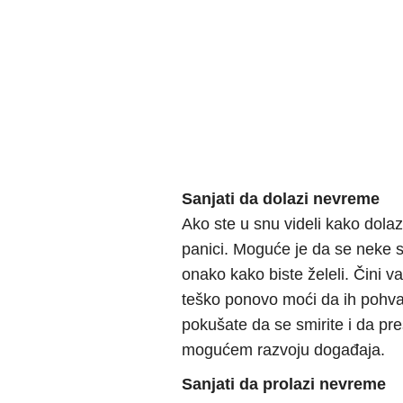
Sanjati da dolazi nevreme
Ako ste u snu videli kako dolaz
panici. Moguće je da se neke s
onako kako biste želeli. Čini v
teško ponovo moći da ih pohva
pokušate da se smirite i da pr
mogućem razvoju događaja.
Sanjati da prolazi nevreme