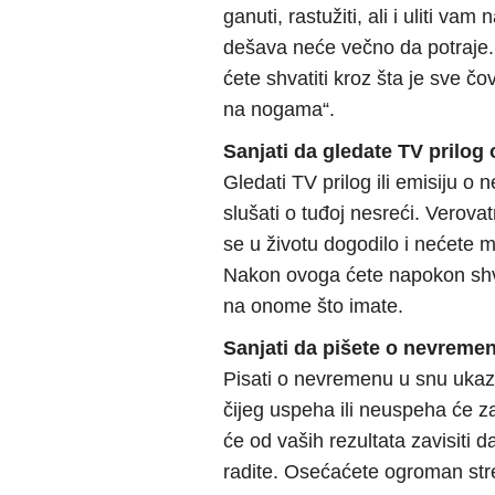
ganuti, rastužiti, ali i uliti v
dešava neće večno da potraje.
ćete shvatiti kroz šta je sve 
na nogama“.
Sanjati da gledate TV prilo
Gledati TV prilog ili emisiju 
slušati o tuđoj nesreći. Verova
se u životu dogodilo i nećete 
Nakon ovoga ćete napokon shvat
na onome što imate.
Sanjati da pišete o nevreme
Pisati o nevremenu u snu ukazu
čijeg uspeha ili neuspeha će za
će od vaših rezultata zavisiti
radite. Osećaćete ogroman str