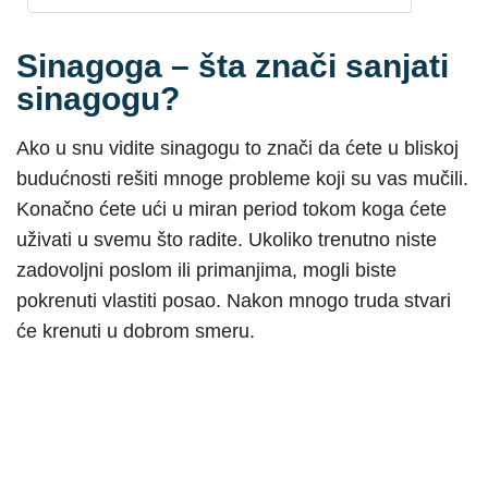
Sinagoga – šta znači sanjati
sinagogu?
Ako u snu vidite sinagogu to znači da ćete u bliskoj
budućnosti rešiti mnoge probleme koji su vas mučili.
Konačno ćete ući u miran period tokom koga ćete
uživati u svemu što radite. Ukoliko trenutno niste
zadovoljni poslom ili primanjima, mogli biste
pokrenuti vlastiti posao. Nakon mnogo truda stvari
će krenuti u dobrom smeru.