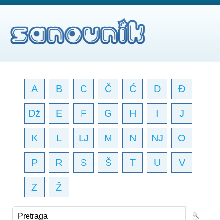
A
B
C
Č
Ć
D
Đ
Dž
E
F
G
H
I
J
K
L
LJ
M
N
NJ
O
P
R
S
Š
T
U
V
Z
Ž