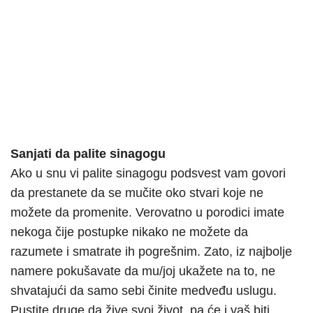
Sanjati da palite sinagogu
Ako u snu vi palite sinagogu podsvest vam govori
da prestanete da se mučite oko stvari koje ne
možete da promenite. Verovatno u porodici imate
nekoga čije postupke nikako ne možete da
razumete i smatrate ih pogrešnim. Zato, iz najbolje
namere pokušavate da mu/joj ukažete na to, ne
shvatajući da samo sebi činite medveđu uslugu.
Pustite druge da žive svoj život, pa će i vaš biti