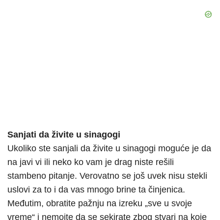
Sanjati da živite u sinagogi
Ukoliko ste sanjali da živite u sinagogi moguće je da
na javi vi ili neko ko vam je drag niste rešili
stambeno pitanje. Verovatno se još uvek nisu stekli
uslovi za to i da vas mnogo brine ta činjenica.
Međutim, obratite pažnju na izreku „sve u svoje
vreme“ i nemojte da se sekirate zbog stvari na koje