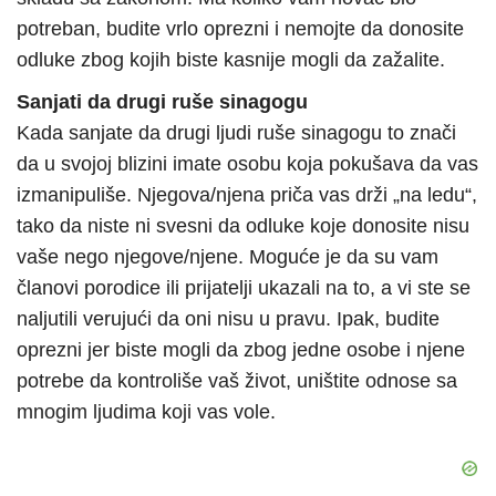
potreban, budite vrlo oprezni i nemojte da donosite
odluke zbog kojih biste kasnije mogli da zažalite.
Sanjati da drugi ruše sinagogu
Kada sanjate da drugi ljudi ruše sinagogu to znači
da u svojoj blizini imate osobu koja pokušava da vas
izmanipuliše. Njegova/njena priča vas drži „na ledu“,
tako da niste ni svesni da odluke koje donosite nisu
vaše nego njegove/njene. Moguće je da su vam
članovi porodice ili prijatelji ukazali na to, a vi ste se
naljutili verujući da oni nisu u pravu. Ipak, budite
oprezni jer biste mogli da zbog jedne osobe i njene
potrebe da kontroliše vaš život, uništite odnose sa
mnogim ljudima koji vas vole.