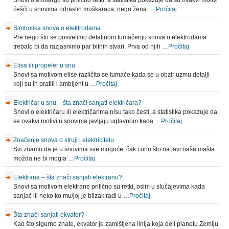
Snovi o embargu su prilično retki, a statistika pokazuje da su ovakvi motivi
ćešći u snovima odraslih muškaraca, nego žena. …
Pročitaj
Simbolika snova o elektrodama
Pre nego što se posvetimo detaljnom tumačenju snova o elektrodama
trebalo bi da razjasnimo par bitnih stvari. Prva od njih …
Pročitaj
Elisa ili propeler u snu
Snovi sa motivom elise različito se tumače kada se u obzir uzmu detalji
koji su ih pratili i ambijent u …
Pročitaj
Električar u snu – šta znači sanjati električara?
Snovi o električaru ili električarima nisu tako česti, a statistika pokazuje da
se ovakvi motivi u snovima javljaju uglavnom kada …
Pročitaj
Značenje snova o struji i elektricitetu
Svi znamo da je u snovima sve moguće, čak i ono što na javi naša mašta
možda ne bi mogla …
Pročitaj
Elektrana – šta znači sanjati elektranu?
Snovi sa motivom elektrane prilično su retki, osim u slučajevima kada
sanjač ili neko ko mu/joj je blizak radi u …
Pročitaj
Šta znači sanjati ekvator?
Kao što sigurno znate, ekvator je zamišljena linija koja deli planetu Zemlju