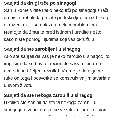
Sanjati da drugi trče po sinagogi
San u kome vidite kako neko trči po sinagogi znači
da biste trebali da pružite podršku ljudima iz bližeg
okruženja koji se nalaze u nekim problemima.
Nemojte da žmurite pred istinom i uradite nešto
kako biste pomogli ljudima koji vas okružuju.
Sanjati da ste zarobljeni u sinagogi
Ako ste sanjali da vas je neko zarobio u sinagogi to
implicira da se bavite nečim što sasvim sigurno
neće doneti željeni rezultat. Vreme je da dignete
ruke od toga i posvetite se konstruktivnijim stvarima
u svom životu.
Sanjati da ste nekoga zarobili u sinagogi
Ukoliko ste sanjali da ste vi nekoga zarobili u
sinagogi to znači da ste se vezali za ljude koji vam