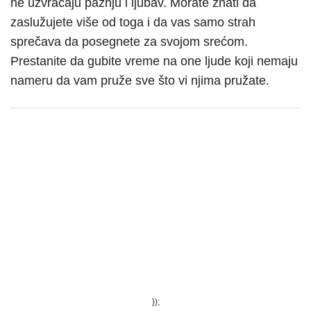
ne uzvraćaju pažnju i ljubav. Morate znati da
zaslužujete više od toga i da vas samo strah
sprečava da posegnete za svojom srećom.
Prestanite da gubite vreme na one ljude koji nemaju
nameru da vam pruže sve što vi njima pružate.
});