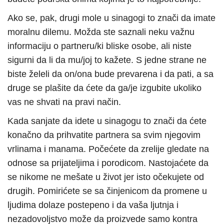
Ako se, pak, drugi mole u sinagogi to znači da imate
moralnu dilemu. Možda ste saznali neku važnu
informaciju o partneru/ki bliske osobe, ali niste
sigurni da li da mu/joj to kažete. S jedne strane ne
biste želeli da on/ona bude prevarena i da pati, a sa
druge se plašite da ćete da ga/je izgubite ukoliko
vas ne shvati na pravi način.
Kada sanjate da idete u sinagogu to znači da ćete
konačno da prihvatite partnera sa svim njegovim
vrlinama i manama. Počećete da zrelije gledate na
odnose sa prijateljima i porodicom. Nastojaćete da
se nikome ne mešate u život jer isto očekujete od
drugih. Pomirićete se sa činjenicom da promene u
ljudima dolaze postepeno i da vaša ljutnja i
nezadovoljstvo može da proizvede samo kontra