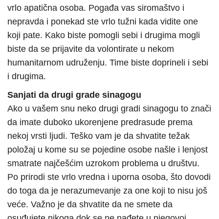
vrlo apatična osoba. Pogađa vas siromaštvo i
nepravda i ponekad ste vrlo tužni kada vidite one
koji pate. Kako biste pomogli sebi i drugima mogli
biste da se prijavite da volontirate u nekom
humanitarnom udruženju. Time biste doprineli i sebi
i drugima.
Sanjati da drugi grade sinagogu
Ako u vašem snu neko drugi gradi sinagogu to znači
da imate duboko ukorenjene predrasude prema
nekoj vrsti ljudi. Teško vam je da shvatite težak
položaj u kome su se pojedine osobe našle i lenjost
smatrate najčešćim uzrokom problema u društvu.
Po prirodi ste vrlo vredna i uporna osoba, što dovodi
do toga da je nerazumevanje za one koji to nisu još
veće. Važno je da shvatite da ne smete da
osuđujete nikoga dok se ne nađete u njegovoj