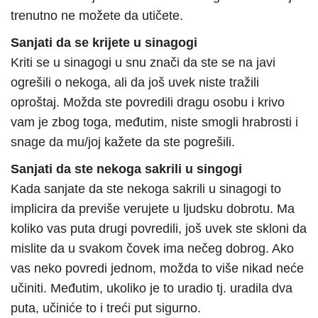
trenutno ne možete da utičete.
Sanjati da se krijete u sinagogi
Kriti se u sinagogi u snu znači da ste se na javi
ogrešili o nekoga, ali da još uvek niste tražili
oproštaj. Možda ste povredili dragu osobu i krivo
vam je zbog toga, međutim, niste smogli hrabrosti i
snage da mu/joj kažete da ste pogrešili.
Sanjati da ste nekoga sakrili u singogi
Kada sanjate da ste nekoga sakrili u sinagogi to
implicira da previše verujete u ljudsku dobrotu. Ma
koliko vas puta drugi povredili, još uvek ste skloni da
mislite da u svakom čovek ima nečeg dobrog. Ako
vas neko povredi jednom, možda to više nikad neće
učiniti. Međutim, ukoliko je to uradio tj. uradila dva
puta, učiniće to i treći put sigurno.