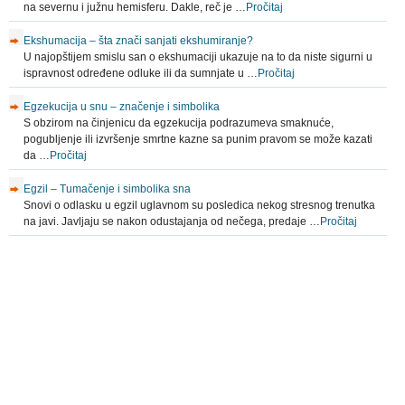
na severnu i južnu hemisferu. Dakle, reč je …
Pročitaj
Ekshumacija – šta znači sanjati ekshumiranje?
U najopštijem smislu san o ekshumaciji ukazuje na to da niste sigurni u
ispravnost određene odluke ili da sumnjate u …
Pročitaj
Egzekucija u snu – značenje i simbolika
S obzirom na činjenicu da egzekucija podrazumeva smaknuće,
pogubljenje ili izvršenje smrtne kazne sa punim pravom se može kazati
da …
Pročitaj
Egzil – Tumačenje i simbolika sna
Snovi o odlasku u egzil uglavnom su posledica nekog stresnog trenutka
na javi. Javljaju se nakon odustajanja od nečega, predaje …
Pročitaj