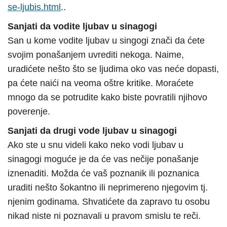
se-ljubis.html
..
Sanjati da vodite ljubav u sinagogi
San u kome vodite ljubav u singogi znači da ćete
svojim ponašanjem uvrediti nekoga. Naime,
uradićete nešto što se ljudima oko vas neće dopasti,
pa ćete naići na veoma oštre kritike. Moraćete
mnogo da se potrudite kako biste povratili njihovo
poverenje.
Sanjati da drugi vode ljubav u sinagogi
Ako ste u snu videli kako neko vodi ljubav u
sinagogi moguće je da će vas nečije ponašanje
iznenaditi. Možda će vaš poznanik ili poznanica
uraditi nešto šokantno ili neprimereno njegovim tj.
njenim godinama. Shvatićete da zapravo tu osobu
nikad niste ni poznavali u pravom smislu te reči.