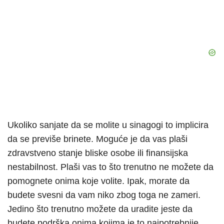
Ukoliko sanjate da se molite u sinagogi to implicira
da se previše brinete. Moguće je da vas plaši
zdravstveno stanje bliske osobe ili finansijska
nestabilnost. Plaši vas to što trenutno ne možete da
pomognete onima koje volite. Ipak, morate da
budete svesni da vam niko zbog toga ne zameri.
Jedino što trenutno možete da uradite jeste da
budete podrška onima kojima je to najpotrebnije.