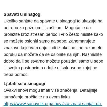
Spavati u sinagogi
Ukoliko sanjate da spavate u sinagogi to ukazuje na
potrebu za pažnjom ili zaštitom. Moguće je da
prolazite kroz stresan period i vrlo često mislite kako
se možete osloniti samo na sebe. Zanemarujete
znakove koje vam daju ljudi iz okoline i ne razumete
poruku da možete da se oslonite na njih. Razmislite
dobro da li se stvarno možete pouzdati samo u sebe
ili svojim postupcima odajte utisak osobe kojoj ne
treba pomoć.
Ljubiti se u sinagogi
Ovakvi snovi mogu imati više značenja. Detaljnije
tumačenje pročitajte na ovom linku
https://www.sanovnik.org/snovi/sta-znaci-sanjati-da-