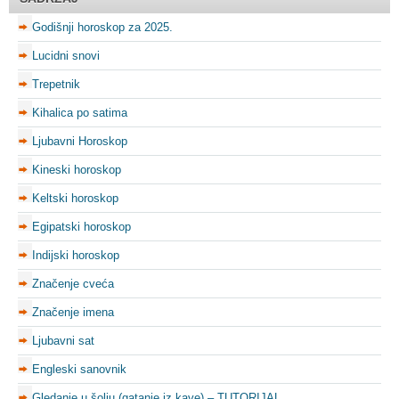
Godišnji horoskop za 2025.
Lucidni snovi
Trepetnik
Kihalica po satima
Ljubavni Horoskop
Kineski horoskop
Keltski horoskop
Egipatski horoskop
Indijski horoskop
Značenje cveća
Značenje imena
Ljubavni sat
Engleski sanovnik
Gledanje u šolju (gatanje iz kave) – TUTORIJAL