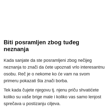
Biti posramljen zbog tuđeg
neznanja
Kada sanjate da ste posramljeni zbog nečijeg
neznanja to znači da ćete upoznati vrlo interesantnu
osobu. Reč je o nekome ko će vam na svom
primeru pokazati šta znači borba.
Tek kada čujete njegovu tj. njenu priču shvatićete
koliko su vaše brige male i koliko vas samo lenjost
sprečava u postizanju ciljeva.