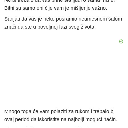
Ne bi trebalo da vas brine šta ljudi o vama misle.
Bitni su samo oni čije vam je mišljenje važno.
Sanjati da vas je neko posramio neumesnom šalom
znači da ste u povoljnoj fazi svog života.
Mnogo toga će vam polaziti za rukom i trebalo bi
ovaj period da iskoristite na najbolji mogući način.