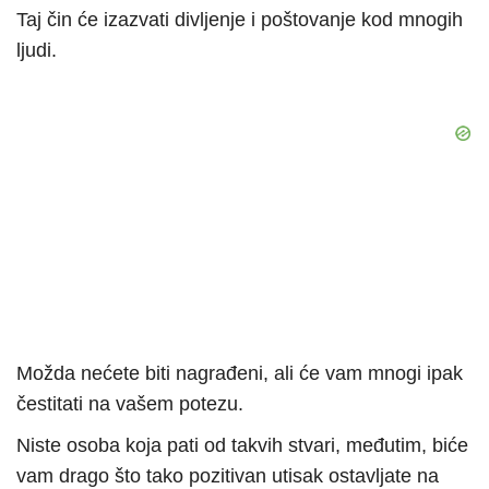
Taj čin će izazvati divljenje i poštovanje kod mnogih
ljudi.
Možda nećete biti nagrađeni, ali će vam mnogi ipak
čestitati na vašem potezu.
Niste osoba koja pati od takvih stvari, međutim, biće
vam drago što tako pozitivan utisak ostavljate na