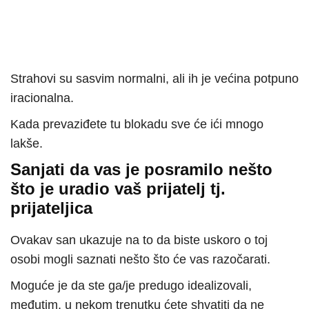
Strahovi su sasvim normalni, ali ih je većina potpuno
iracionalna.
Kada prevaziđete tu blokadu sve će ići mnogo
lakše.
Sanjati da vas je posramilo nešto
što je uradio vaš prijatelj tj.
prijateljica
Ovakav san ukazuje na to da biste uskoro o toj
osobi mogli saznati nešto što će vas razočarati.
Moguće je da ste ga/je predugo idealizovali,
međutim, u nekom trenutku ćete shvatiti da ne