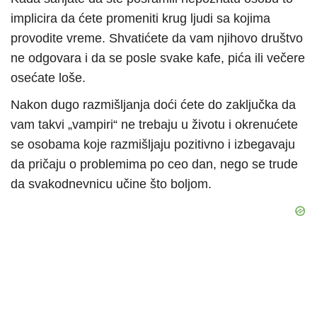
implicira da ćete promeniti krug ljudi sa kojima
provodite vreme. Shvatićete da vam njihovo društvo
ne odgovara i da se posle svake kafe, pića ili večere
osećate loše.
Nakon dugo razmišljanja doći ćete do zaključka da
vam takvi „vampiri“ ne trebaju u životu i okrenućete
se osobama koje razmišljaju pozitivno i izbegavaju
da pričaju o problemima po ceo dan, nego se trude
da svakodnevnicu učine što boljom.