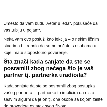
Umesto da vam budu „vetar u leđa“, pokušaće da
vas „ubiju u pojam“.
Neka vam ovo posluži kao lekcija – o nekim ličnim
stvarima bi trebalo da samo pričate s osobama u
koje imate stopostotno poverenje.
Šta znači kada sanjate da ste se
posramili zbog nečega što je vaš
partner tj. partnerka uradio/la?
Kada sanjate da ste se posramili zbog postupka
vašeg partnera tj. partnerke to implicira da niste
sasvim sigurni da je on tj. ona osoba sa kojom želite
da provedete ostatak svog života.