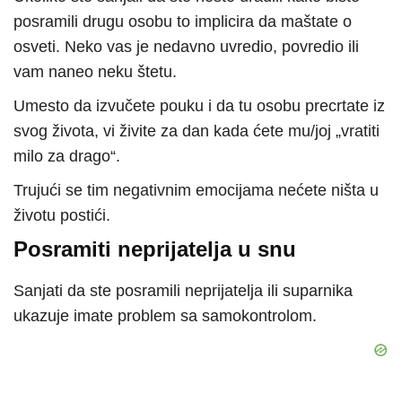
posramili drugu osobu to implicira da maštate o
osveti. Neko vas je nedavno uvredio, povredio ili
vam naneo neku štetu.
Umesto da izvučete pouku i da tu osobu precrtate iz
svog života, vi živite za dan kada ćete mu/joj „vratiti
milo za drago“.
Trujući se tim negativnim emocijama nećete ništa u
životu postići.
Posramiti neprijatelja u snu
Sanjati da ste posramili neprijatelja ili suparnika
ukazuje imate problem sa samokontrolom.