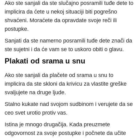
Ako ste sanjali da ste slučajno posramili tuđe dete to
implicira da ćete u nekoj situaciji biti pogrešno
shvaćeni. Moraćete da opravdate svoje reči ili
postupke.
Sanjati da ste namerno posramili tuđe dete znači da
ste sujetni i da će vam se to uskoro obiti o glavu.
Plakati od srama u snu
Ako ste sanjali da plačete od srama u snu to
implicira da ste skloni da krivicu za vlastite greške
svaljujete na druge ljude.
Stalno kukate nad svojom sudbinom i verujete da se
ceo svet urotio protiv vas.
Istina je mnogo drugačija. Kada preuzmete
odgovornost za svoje postupke i počnete da učite