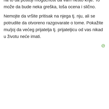
na to da postoji mogućnost da vam nešto krije. To
može da bude neka greška, loša ocena i slično.
Nemojte da vršite pritisak na njega tj. nju, ali se
potrudite da otvoreno razgovarate o tome. Pokažite
mu/joj da većeg prijatelja tj. prijateljicu od vas nikad
u životu neće imati.