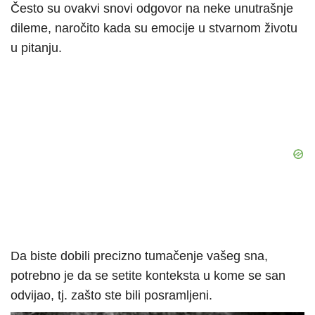
Često su ovakvi snovi odgovor na neke unutrašnje
dileme, naročito kada su emocije u stvarnom životu
u pitanju.
Da biste dobili precizno tumačenje vašeg sna,
potrebno je da se setite konteksta u kome se san
odvijao, tj. zašto ste bili posramljeni.