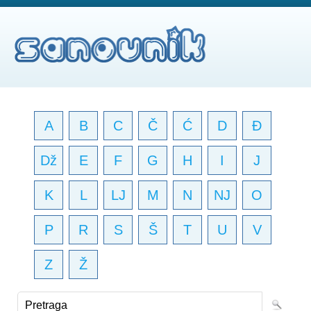
A
B
C
Č
Ć
D
Đ
Dž
E
F
G
H
I
J
K
L
LJ
M
N
NJ
O
P
R
S
Š
T
U
V
Z
Ž