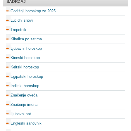
SADRŽAJ
Godišnji horoskop za 2025.
Lucidni snovi
Trepetnik
Kihalica po satima
Ljubavni Horoskop
Kineski horoskop
Keltski horoskop
Egipatski horoskop
Indijski horoskop
Značenje cveća
Značenje imena
Ljubavni sat
Engleski sanovnik