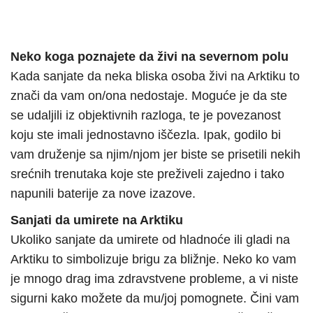
Neko koga poznajete da živi na severnom polu
Kada sanjate da neka bliska osoba živi na Arktiku to
znači da vam on/ona nedostaje. Moguće je da ste
se udaljili iz objektivnih razloga, te je povezanost
koju ste imali jednostavno iščezla. Ipak, godilo bi
vam druženje sa njim/njom jer biste se prisetili nekih
srećnih trenutaka koje ste preživeli zajedno i tako
napunili baterije za nove izazove.
Sanjati da umirete na Arktiku
Ukoliko sanjate da umirete od hladnoće ili gladi na
Arktiku to simbolizuje brigu za bližnje. Neko ko vam
je mnogo drag ima zdravstvene probleme, a vi niste
sigurni kako možete da mu/joj pomognete. Čini vam