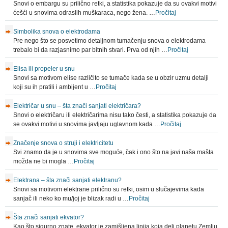
Snovi o embargu su prilično retki, a statistika pokazuje da su ovakvi motivi
ćešći u snovima odraslih muškaraca, nego žena. …
Pročitaj
Simbolika snova o elektrodama
Pre nego što se posvetimo detaljnom tumačenju snova o elektrodama
trebalo bi da razjasnimo par bitnih stvari. Prva od njih …
Pročitaj
Elisa ili propeler u snu
Snovi sa motivom elise različito se tumače kada se u obzir uzmu detalji
koji su ih pratili i ambijent u …
Pročitaj
Električar u snu – šta znači sanjati električara?
Snovi o električaru ili električarima nisu tako česti, a statistika pokazuje da
se ovakvi motivi u snovima javljaju uglavnom kada …
Pročitaj
Značenje snova o struji i elektricitetu
Svi znamo da je u snovima sve moguće, čak i ono što na javi naša mašta
možda ne bi mogla …
Pročitaj
Elektrana – šta znači sanjati elektranu?
Snovi sa motivom elektrane prilično su retki, osim u slučajevima kada
sanjač ili neko ko mu/joj je blizak radi u …
Pročitaj
Šta znači sanjati ekvator?
Kao što sigurno znate, ekvator je zamišljena linija koja deli planetu Zemlju