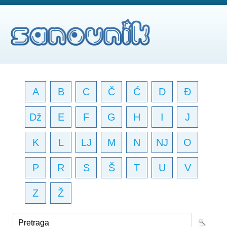
A
B
C
Č
Ć
D
Đ
Dž
E
F
G
H
I
J
K
L
LJ
M
N
NJ
O
P
R
S
Š
T
U
V
Z
Ž