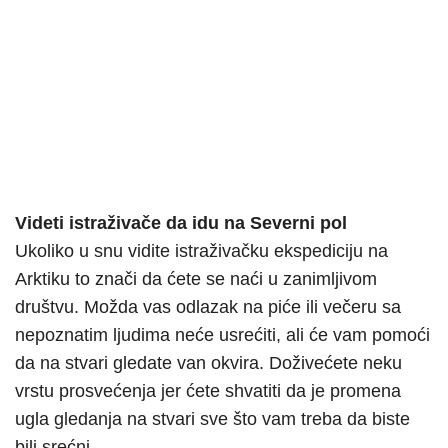
Videti istraživače da idu na Severni pol
Ukoliko u snu vidite istraživačku ekspediciju na
Arktiku to znači da ćete se naći u zanimljivom
društvu. Možda vas odlazak na piće ili večeru sa
nepoznatim ljudima neće usrećiti, ali će vam pomoći
da na stvari gledate van okvira. Doživećete neku
vrstu prosvećenja jer ćete shvatiti da je promena
ugla gledanja na stvari sve što vam treba da biste
bili srećni.