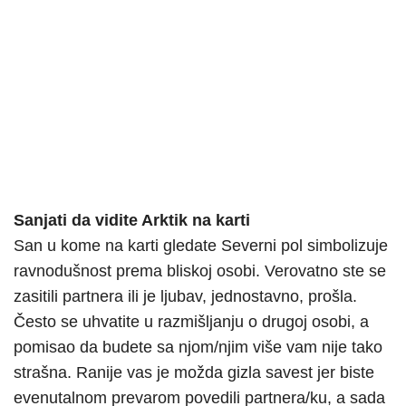
Sanjati da vidite Arktik na karti
San u kome na karti gledate Severni pol simbolizuje
ravnodušnost prema bliskoj osobi. Verovatno ste se
zasitili partnera ili je ljubav, jednostavno, prošla.
Često se uhvatite u razmišljanju o drugoj osobi, a
pomisao da budete sa njom/njim više vam nije tako
strašna. Ranije vas je možda gizla savest jer biste
evenutalnom prevarom povedili partnera/ku, a sada