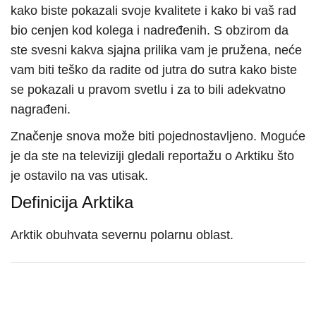
kako biste pokazali svoje kvalitete i kako bi vaš rad
bio cenjen kod kolega i nadređenih. S obzirom da
ste svesni kakva sjajna prilika vam je pružena, neće
vam biti teško da radite od jutra do sutra kako biste
se pokazali u pravom svetlu i za to bili adekvatno
nagrađeni.
Značenje snova može biti pojednostavljeno. Moguće
je da ste na televiziji gledali reportažu o Arktiku što
je ostavilo na vas utisak.
Definicija Arktika
Arktik obuhvata severnu polarnu oblast.