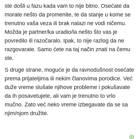
ste došli u fazu kada vam to nije bitno. Osećate da
morate nešto da promenite, te da stanje u kome se
trenutno vaša veza ili brak nalazi ne vodi ničemu.
Možda je partner/ka uradio/la nešto što vas je
povredilo ili razočaralo. Ipak, to nije razlog da ne
razgovarate. Samo ćete na taj način znati na čemu
ste.
S druge strane, moguće je da ravnodušnost osećate
prema prijateljima ili nekim članovima porodice. Već
duže vreme slušate njihove probleme i pokušavate
da ih posavetujete, ali vam je trenutno to vrlo
mučno. Zato već neko vreme izbegavate da se sa
njim/njom družite.