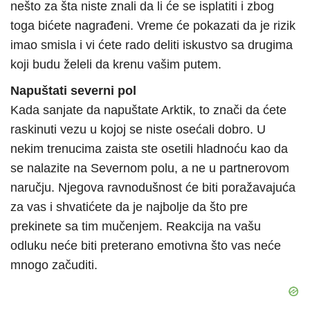
nešto za šta niste znali da li će se isplatiti i zbog
toga bićete nagrađeni. Vreme će pokazati da je rizik
imao smisla i vi ćete rado deliti iskustvo sa drugima
koji budu želeli da krenu vašim putem.
Napuštati severni pol
Kada sanjate da napuštate Arktik, to znači da ćete
raskinuti vezu u kojoj se niste osećali dobro. U
nekim trenucima zaista ste osetili hladnoću kao da
se nalazite na Severnom polu, a ne u partnerovom
naručju. Njegova ravnodušnost će biti poražavajuća
za vas i shvatićete da je najbolje da što pre
prekinete sa tim mučenjem. Reakcija na vašu
odluku neće biti preterano emotivna što vas neće
mnogo začuditi.