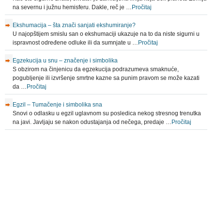
na severnu i južnu hemisferu. Dakle, reč je …
Pročitaj
Ekshumacija – šta znači sanjati ekshumiranje?
U najopštijem smislu san o ekshumaciji ukazuje na to da niste sigurni u
ispravnost određene odluke ili da sumnjate u …
Pročitaj
Egzekucija u snu – značenje i simbolika
S obzirom na činjenicu da egzekucija podrazumeva smaknuće,
pogubljenje ili izvršenje smrtne kazne sa punim pravom se može kazati
da …
Pročitaj
Egzil – Tumačenje i simbolika sna
Snovi o odlasku u egzil uglavnom su posledica nekog stresnog trenutka
na javi. Javljaju se nakon odustajanja od nečega, predaje …
Pročitaj