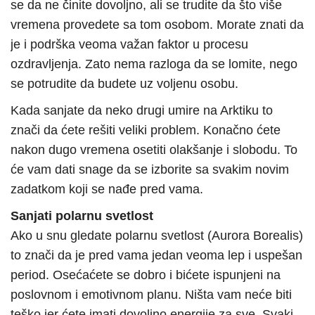
se da ne činite dovoljno, ali se trudite da što više
vremena provedete sa tom osobom. Morate znati da
je i podrška veoma važan faktor u procesu
ozdravljenja. Zato nema razloga da se lomite, nego
se potrudite da budete uz voljenu osobu.
Kada sanjate da neko drugi umire na Arktiku to
znači da ćete rešiti veliki problem. Konačno ćete
nakon dugo vremena osetiti olakšanje i slobodu. To
će vam dati snage da se izborite sa svakim novim
zadatkom koji se nađe pred vama.
Sanjati polarnu svetlost
Ako u snu gledate polarnu svetlost (Aurora Borealis)
to znači da je pred vama jedan veoma lep i uspešan
period. Osećaćete se dobro i bićete ispunjeni na
poslovnom i emotivnom planu. Ništa vam neće biti
teško jer ćete imati dovoljno energije za sve. Svaki