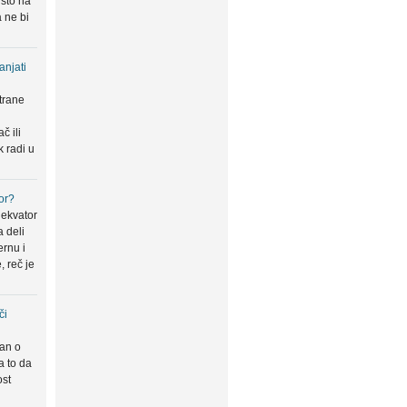
 što na
 ne bi
anjati
trane
u
č ili
k radi u
or?
 ekvator
a deli
ernu i
, reč je
či
san o
a to da
ost