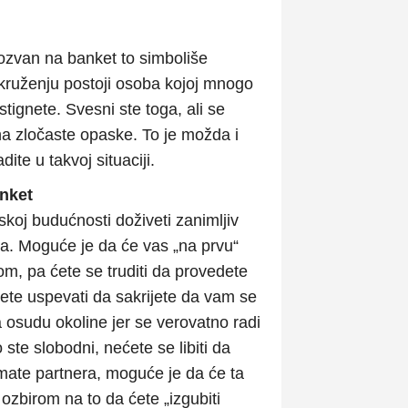
ozvan na banket to simboliše
okruženju postoji osoba kojoj mnogo
tignete. Svesni ste toga, ali se
na zločaste opaske. To je možda i
ite u takvoj situaciji.
anket
skoj budućnosti doživeti zanimljiv
a. Moguće je da će vas „na prvu“
om, pa ćete se truditi da provedete
ete uspevati da sakrijete da vam se
a osudu okoline jer se verovatno radi
ste slobodni, nećete se libiti da
 imate partnera, moguće je da će ta
ozbirom na to da ćete „izgubiti