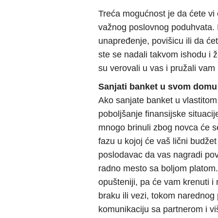
Treća mogućnost je da ćete vi
važnog poslovnog poduhvata. M
unapređenje, povišicu ili da ć
ste se nadali takvom ishodu i ž
su verovali u vas i pružali vam
Sanjati banket u svom domu
Ako sanjate banket u vlastitom
poboljšanje finansijske situaci
mnogo brinuli zbog novca će se
fazu u kojoj će vaš lični budže
poslodavac da vas nagradi povi
radno mesto sa boljom platom.
opušteniji, pa će vam krenuti i
braku ili vezi, tokom narednog
komunikaciju sa partnerom i vi