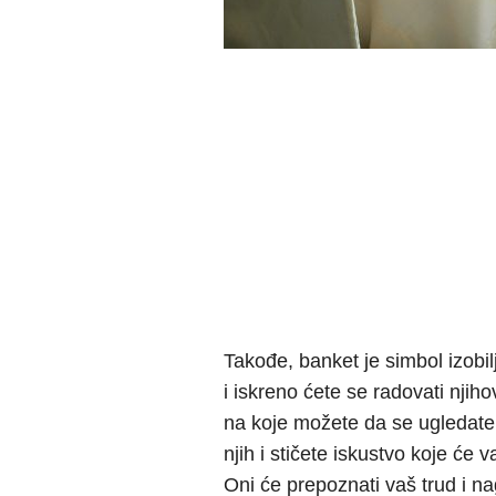
Takođe, banket je simbol izobi
i iskreno ćete se radovati nji
na koje možete da se ugledate.
njih i stičete iskustvo koje će 
Oni će prepoznati vaš trud i na