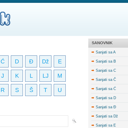
SANOVNIK
Sanjati sa A
Ć
D
Đ
Dž
E
Sanjati sa B
Sanjati sa C
J
K
L
LJ
M
Sanjati sa Č
Sanjati sa Ć
R
S
Š
T
U
Sanjati sa D
Sanjati sa Đ
Sanjati sa Dž
Sanjati sa E