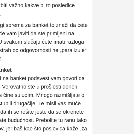
biti važno kakve bi to posledice
.
gi sprema za banket to znači da ćete
će vam javiti da ste primljeni na
. U svakom slučaju ćete imati razloga
 strah od odgovornosti ne „paralizuje“
e.
anket
li na banket podsvest vam govori da
 Verovatno ste u prošlosti doneli
 čine suludim. Mnogo razmišljate o
stupili drugačije. Te misli vas muče
da ih se rešite jeste da se okrenete
ate budućnost. Prebolite tu ranu tako
ov, jer baš kao što poslovica kaže „za