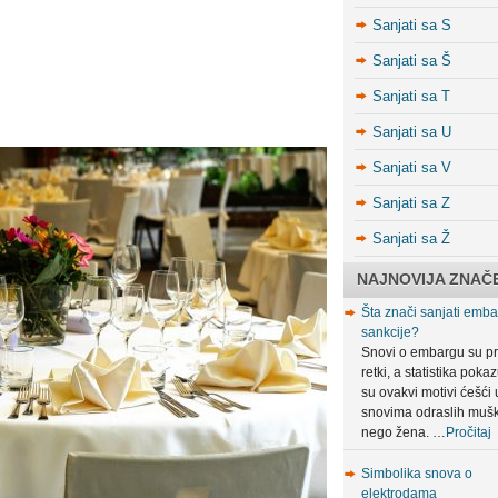
Sanjati sa S
Sanjati sa Š
Sanjati sa T
Sanjati sa U
Sanjati sa V
Sanjati sa Z
Sanjati sa Ž
NAJNOVIJA ZNAČ
Šta znači sanjati embar
sankcije?
Snovi o embargu su pr
retki, a statistika poka
su ovakvi motivi ćešći 
snovima odraslih muš
nego žena. …
Pročitaj
Simbolika snova o
elektrodama