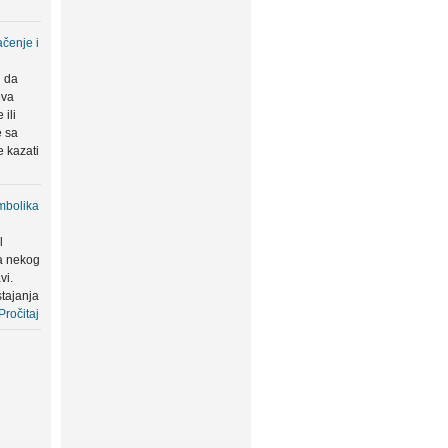
čenje i
u da
eva
ili
e sa
 kazati
mbolika
l
a nekog
vi.
tajanja
Pročitaj