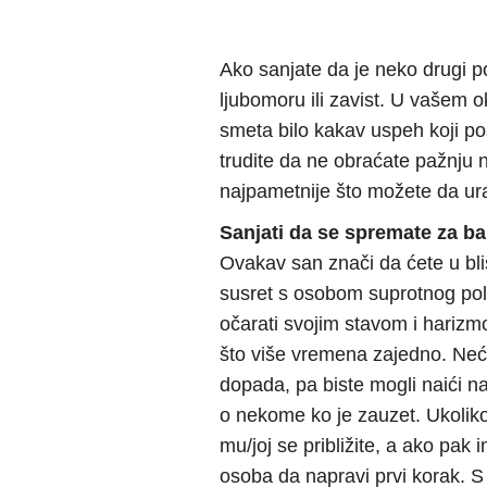
Ako sanjate da je neko drugi p
ljubomoru ili zavist. U vašem 
smeta bilo kakav uspeh koji pos
trudite da ne obraćate pažnju 
najpametnije što možete da urad
Sanjati da se spremate za b
Ovakav san znači da ćete u bli
susret s osobom suprotnog pol
očarati svojim stavom i harizm
što više vremena zajedno. Neć
dopada, pa biste mogli naići n
o nekome ko je zauzet. Ukoliko 
mu/joj se približite, a ako pak
osoba da napravi prvi korak. S 