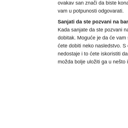
ovakav san znači da biste kon
vam u potpunosti odgovarati.
Sanjati da ste pozvani na ba
Kada sanjate da ste pozvani n
dobitak. Moguće je da će vam s
ćete dobiti neko nasledstvo. 
nedostaje i to ćete iskoristiti d
možda bolje uložiti ga u nešto i