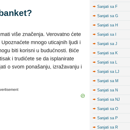
Sanjati sa F
 banket?
Sanjati sa G
Sanjati sa H
imati više značenja. Verovatno ćete
Sanjati sa I
. Upoznaćete mnogo uticajnih ljudi i
Sanjati sa J
ogu biti korisni u budućnosti. Biće
Sanjati sa K
sak i trudićete se da isplanirate
Sanjati sa L
jati o svom ponašanju, izražavanju i
Sanjati sa LJ
Sanjati sa M
vertisement
Sanjati sa N
Sanjati sa NJ
Sanjati sa O
Sanjati sa P
Sanjati sa R