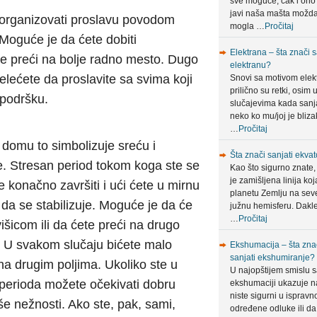
sve moguće, čak i ono
javi naša mašta možda
 organizovati proslavu povodom
mogla …
Pročitaj
oguće je da ćete dobiti
Elektrana – šta znači s
ete preći na bolje radno mesto. Dugo
elektranu?
elećete da proslavite sa svima koji
Snovi sa motivom elek
prilično su retki, osim 
 podršku.
slučajevima kada sanja
neko ko mu/joj je bliza
…
Pročitaj
 domu to simbolizuje sreću i
Šta znači sanjati ekvat
je. Stresan period tokom koga ste se
Kao što sigurno znate,
je zamišljena linija koj
 konačno završiti i ući ćete u mirnu
planetu Zemlju na sev
t da se stabilizuje. Moguće je da će
južnu hemisferu. Dakle
…
Pročitaj
šicom ili da ćete preći na drugo
 U svakom slučaju bićete malo
Ekshumacija – šta zna
sanjati ekshumiranje?
 na drugim poljima. Ukoliko ste u
U najopštijem smislu 
 perioda možete očekivati dobru
ekshumaciji ukazuje n
niste sigurni u ispravn
še nežnosti. Ako ste, pak, sami,
određene odluke ili da