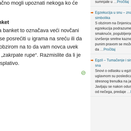
sumnjate u …
Pročitaj
ačno mogli upoznati nekoga ko će
Egzekucija u snu – zna
simbolika
nket
S obzirom na činjenic
egzekucija podrazum
a banket to označava veći novčani
smaknuće, pogubljenje 
e posrećiti u igrama na sreću ili da
izvršenje smrtne kazn
punim pravom se može
S obzirom na to da vam novca uvek
da …
Pročitaj
a „zakrpate rupe“. Razmislite da li je
Egzil – Tumačenje i si
splativo.
sna
Snovi o odlasku u egzi
uglavnom su posledic
stresnog trenutka na ja
Javljaju se nakon odus
od nečega, predaje …