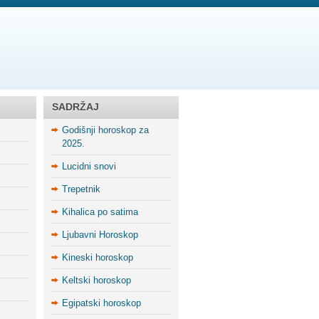
SADRŽAJ
Godišnji horoskop za
2025.
Lucidni snovi
Trepetnik
Kihalica po satima
Ljubavni Horoskop
Kineski horoskop
Keltski horoskop
Egipatski horoskop