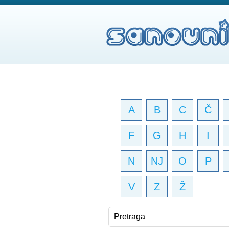
A
B
C
Č
F
G
H
I
N
NJ
O
P
V
Z
Ž