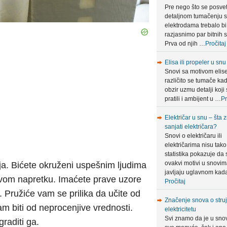
Pre nego što se posve
detaljnom tumačenju 
elektrodama trebalo bi
razjasnimo par bitnih s
Prva od njih …
Pročitaj
Elisa ili propeler u snu
Snovi sa motivom elis
različito se tumače ka
obzir uzmu detalji koji 
pratili i ambijent u …
Pr
Električar u snu – šta 
sanjati električara?
Snovi o električaru ili
električarima nisu tako 
statistika pokazuje da 
ovakvi motivi u snovi
lja. Bićete okruženi uspešnim ljudima
javljaju uglavnom ka
hovom napretku. Imaćete prave uzore
Pročitaj
 Pružiće vam se prilika da učite od
Značenje snova o struji
vam biti od neprocenjive vrednosti.
elektricitetu
Svi znamo da je u sno
graditi ga.