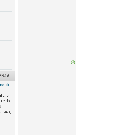
ENJA
go ili
ilično
zuje da
u
karaca,