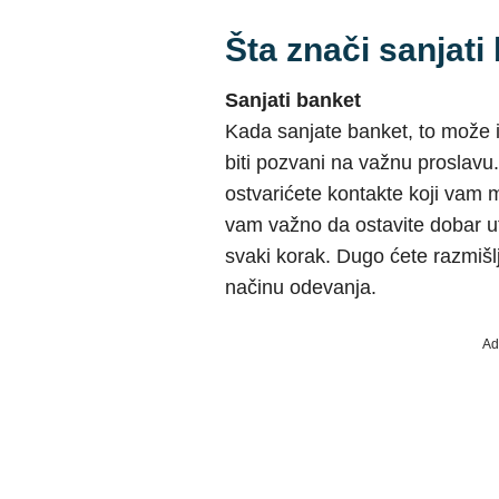
Šta znači sanjati
Sanjati banket
Kada sanjate banket, to može 
biti pozvani na važnu proslavu
ostvarićete kontakte koji vam m
vam važno da ostavite dobar uti
svaki korak. Dugo ćete razmišl
načinu odevanja.
Ad