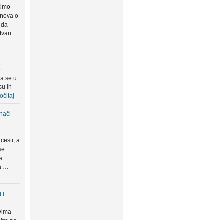
timo
snova o
 da
tvari.
e
da se u
su ih
očitaj
znači
česti, a
se
ma
da …
 i
vima