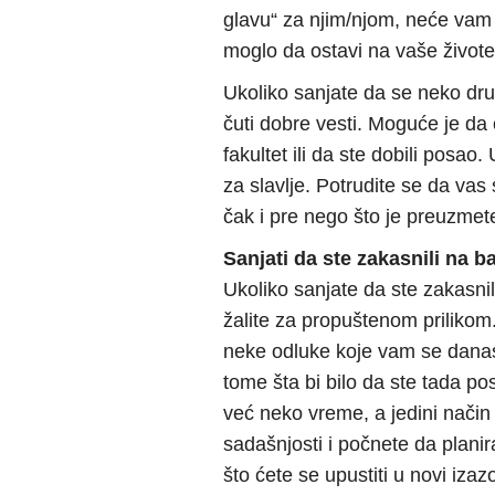
glavu“ za njim/njom, neće vam 
moglo da ostavi na vaše živote
Ukoliko sanjate da se neko dru
čuti dobre vesti. Moguće je da 
fakultet ili da ste dobili posao
za slavlje. Potrudite se da vas
čak i pre nego što je preuzmet
Sanjati da ste zakasnili na b
Ukoliko sanjate da ste zakasni
žalite za propuštenom prilikom.
neke odluke koje vam se danas
tome šta bi bilo da ste tada po
već neko vreme, a jedini način 
sadašnjosti i počnete da planir
što ćete se upustiti u novi izaz