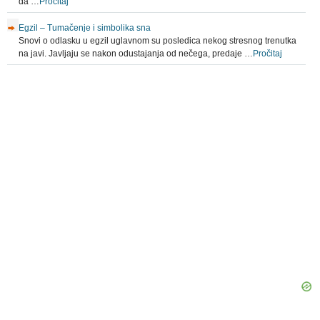
da …
Pročitaj
Egzil – Tumačenje i simbolika sna
Snovi o odlasku u egzil uglavnom su posledica nekog stresnog trenutka
na javi. Javljaju se nakon odustajanja od nečega, predaje …
Pročitaj