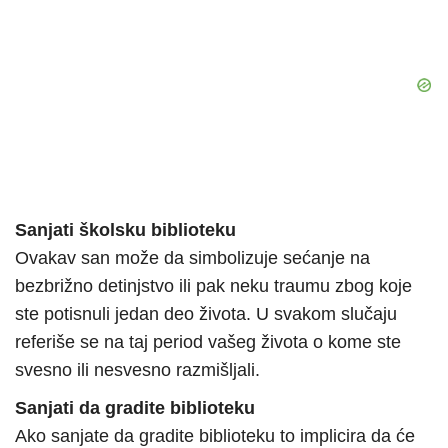
Sanjati školsku biblioteku
Ovakav san može da simbolizuje sećanje na
bezbrižno detinjstvo ili pak neku traumu zbog koje
ste potisnuli jedan deo života. U svakom slučaju
referiše se na taj period vašeg života o kome ste
svesno ili nesvesno razmišljali.
Sanjati da gradite biblioteku
Ako sanjate da gradite biblioteku to implicira da će