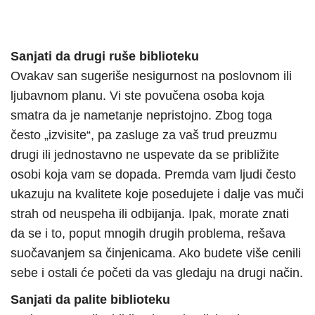
Sanjati da drugi ruše biblioteku
Ovakav san sugeriše nesigurnost na poslovnom ili
ljubavnom planu. Vi ste povučena osoba koja
smatra da je nametanje nepristojno. Zbog toga
često „izvisite“, pa zasluge za vaš trud preuzmu
drugi ili jednostavno ne uspevate da se približite
osobi koja vam se dopada. Premda vam ljudi često
ukazuju na kvalitete koje posedujete i dalje vas muči
strah od neuspeha ili odbijanja. Ipak, morate znati
da se i to, poput mnogih drugih problema, rešava
suočavanjem sa činjenicama. Ako budete više cenili
sebe i ostali će početi da vas gledaju na drugi način.
Sanjati da palite biblioteku