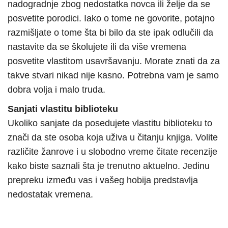
nadogradnje zbog nedostatka novca ili želje da se
posvetite porodici. Iako o tome ne govorite, potajno
razmišljate o tome šta bi bilo da ste ipak odlučili da
nastavite da se školujete ili da više vremena
posvetite vlastitom usavršavanju. Morate znati da za
takve stvari nikad nije kasno. Potrebna vam je samo
dobra volja i malo truda.
Sanjati vlastitu biblioteku
Ukoliko sanjate da posedujete vlastitu biblioteku to
znači da ste osoba koja uživa u čitanju knjiga. Volite
različite žanrove i u slobodno vreme čitate recenzije
kako biste saznali šta je trenutno aktuelno. Jedinu
prepreku između vas i vašeg hobija predstavlja
nedostatak vremena.