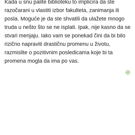
Kada u snu palite biblioteku to implicira da ste
razočarani u vlastiti izbor fakulteta, zanimanja ili
posla. Moguće je da ste shvatili da ulažete mnogo
truda u nešto što se ne isplati. Ipak, nije kasno da se
stvari menjaju. Iako vam se ponekad čini da bi bilo
rizično napraviti drastičnu promenu u životu,
razmislite o pozitivnim posledicama koje bi ta
promena mogla da ima po vas.