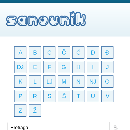
A
B
C
Č
Ć
D
Đ
Dž
E
F
G
H
I
J
K
L
LJ
M
N
NJ
O
P
R
S
Š
T
U
V
Z
Ž