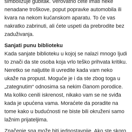
simbolizuje gubitak. Verovatno ćete imati neke
nenadane troškove, poput popravke automobila ili
kvara na nekom kućanskom aparatu. To će vas
nakratko zabrinuti, ali ćete uspeti da prebrodite bez
zaduživanja.
Sanjati punu biblioteku
Kada sanjate biblioteku u kojoj se nalazi mnogo ljudi
to znači da ste osoba koja vrlo teško prihvata kritiku.
Neretko se naljutite ili uvredite kada vam neko
ukaže na propust. Moguće je i da ste zbog toga u
„zategnutim“ odnosima sa nekim članom porodice.
Ma koliko cenili iskrenost, nikako vam se ne sviđa
kada je upućena vama. Moraćete da poradite na
tome kako u budućnosti ne biste bili okruženi samo
lažnim prijateljima.
Značenje sna može biti jednostavnije. Ako ste skoro