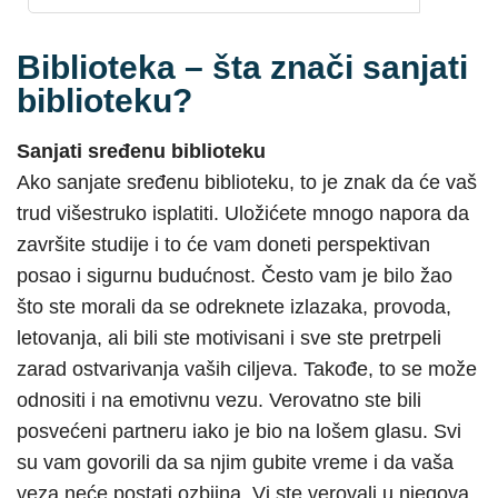
Biblioteka – šta znači sanjati
biblioteku?
Sanjati sređenu biblioteku
Ako sanjate sređenu biblioteku, to je znak da će vaš
trud višestruko isplatiti. Uložićete mnogo napora da
završite studije i to će vam doneti perspektivan
posao i sigurnu budućnost. Često vam je bilo žao
što ste morali da se odreknete izlazaka, provoda,
letovanja, ali bili ste motivisani i sve ste pretrpeli
zarad ostvarivanja vaših ciljeva. Takođe, to se može
odnositi i na emotivnu vezu. Verovatno ste bili
posvećeni partneru iako je bio na lošem glasu. Svi
su vam govorili da sa njim gubite vreme i da vaša
veza neće postati ozbijna. Vi ste verovali u njegova