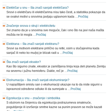
Električar u snu – šta znači sanjati električara?
Snovi o električaru ili električarima nisu tako česti, a statistika pokazuje da
se ovakvi motivi u snovima javljaju uglavnom kada …
Pročitaj
Značenje snova o struji i elektricitetu
Svi znamo da je u snovima sve moguće, čak i ono što na javi naša mašta
možda ne bi mogla …
Pročitaj
Elektrana – šta znači sanjati elektranu?
Snovi sa motivom elektrane prilično su retki, osim u slučajevima kada
sanjač ili neko ko mu/joj je blizak radi u …
Pročitaj
Šta znači sanjati ekvator?
Kao što sigurno znate, ekvator je zamišljena linija koja deli planetu Zemlju
na severnu i južnu hemisferu. Dakle, reč je …
Pročitaj
Ekshumacija – šta znači sanjati ekshumiranje?
U najopštijem smislu san o ekshumaciji ukazuje na to da niste sigurni u
ispravnost određene odluke ili da sumnjate u …
Pročitaj
Egzekucija u snu – značenje i simbolika
S obzirom na činjenicu da egzekucija podrazumeva smaknuće,
pogubljenje ili izvršenje smrtne kazne sa punim pravom se može kazati