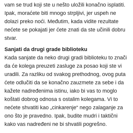
vam se trud koji ste u nešto uložili konačno isplatiti.
Ipak, moraćete biti mnogo strpljivi, jer uspeh ne
dolazi preko noći. Međutim, kada vidite rezultate
nećete se pokajati jer ćete znati da ste učinili dobru
stvar.
Sanjati da drugi grade biblioteku
Kada sanjate da neko drugi gradi biblioteku to znači
da će kolega preuzeti zasluge za posao koji ste vi
uradili. Za razliku od svakog prethodnog, ovog puta
ćete odlučiti da se konačno zauzmete za sebe i da
kažete nadređenima istinu, iako bi vas to moglo
koštati dobrog odnosa s ostalim kolegama. Vi to
nećete shvatiti kao „cinkarenje“ nego zalaganje za
ono što je pravedno. Ipak, budite mudri i taktični
kako vas nadređeni ne bi shvatili pogrešno.