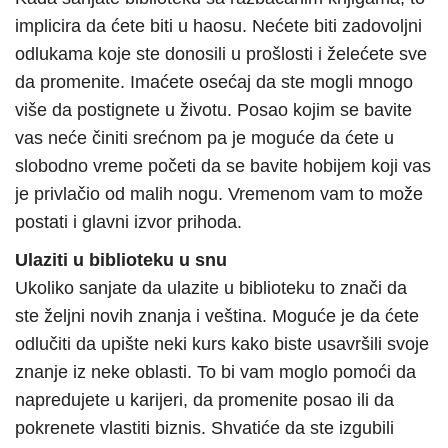
implicira da ćete biti u haosu. Nećete biti zadovoljni
odlukama koje ste donosili u prošlosti i želećete sve
da promenite. Imaćete osećaj da ste mogli mnogo
više da postignete u životu. Posao kojim se bavite
vas neće činiti srećnom pa je moguće da ćete u
slobodno vreme početi da se bavite hobijem koji vas
je privlačio od malih nogu. Vremenom vam to može
postati i glavni izvor prihoda.
Ulaziti u biblioteku u snu
Ukoliko sanjate da ulazite u biblioteku to znači da
ste željni novih znanja i veština. Moguće je da ćete
odlučiti da upište neki kurs kako biste usavršili svoje
znanje iz neke oblasti. To bi vam moglo pomoći da
napredujete u karijeri, da promenite posao ili da
pokrenete vlastiti biznis. Shvatiće da ste izgubili