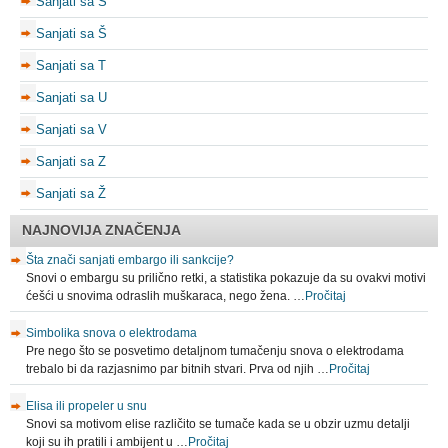
Sanjati sa S
Sanjati sa Š
Sanjati sa T
Sanjati sa U
Sanjati sa V
Sanjati sa Z
Sanjati sa Ž
NAJNOVIJA ZNAČENJA
Šta znači sanjati embargo ili sankcije?
Snovi o embargu su prilično retki, a statistika pokazuje da su ovakvi motivi
ćešći u snovima odraslih muškaraca, nego žena. …
Pročitaj
Simbolika snova o elektrodama
Pre nego što se posvetimo detaljnom tumačenju snova o elektrodama
trebalo bi da razjasnimo par bitnih stvari. Prva od njih …
Pročitaj
Elisa ili propeler u snu
Snovi sa motivom elise različito se tumače kada se u obzir uzmu detalji
koji su ih pratili i ambijent u …
Pročitaj