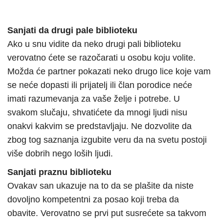
Sanjati da drugi pale biblioteku
Ako u snu vidite da neko drugi pali biblioteku
verovatno ćete se razočarati u osobu koju volite.
Možda će partner pokazati neko drugo lice koje vam
se neće dopasti ili prijatelj ili član porodice neće
imati razumevanja za vaše želje i potrebe. U
svakom slučaju, shvatićete da mnogi ljudi nisu
onakvi kakvim se predstavljaju. Ne dozvolite da
zbog tog saznanja izgubite veru da na svetu postoji
više dobrih nego loših ljudi.
Sanjati praznu biblioteku
Ovakav san ukazuje na to da se plašite da niste
dovoljno kompetentni za posao koji treba da
obavite. Verovatno se prvi put susrećete sa takvom