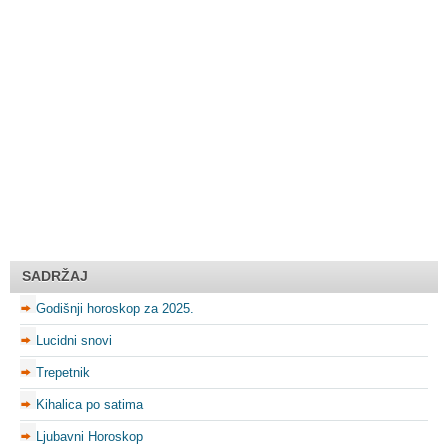
SADRŽAJ
Godišnji horoskop za 2025.
Lucidni snovi
Trepetnik
Kihalica po satima
Ljubavni Horoskop