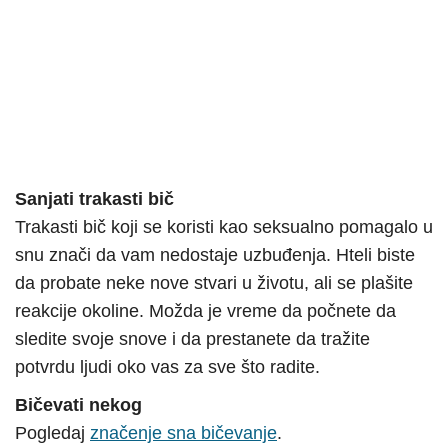
Sanjati trakasti bič
Trakasti bič koji se koristi kao seksualno pomagalo u
snu znači da vam nedostaje uzbuđenja. Hteli biste
da probate neke nove stvari u životu, ali se plašite
reakcije okoline. Možda je vreme da počnete da
sledite svoje snove i da prestanete da tražite
potvrdu ljudi oko vas za sve što radite.
Bičevati nekog
Pogledaj
značenje sna bičevanje
.