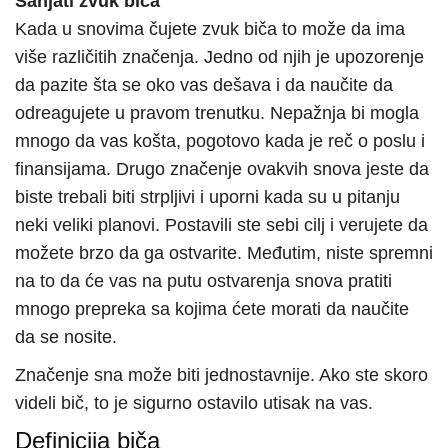
Sanjati zvuk biča
Kada u snovima čujete zvuk biča to može da ima
više različitih značenja. Jedno od njih je upozorenje
da pazite šta se oko vas dešava i da naučite da
odreagujete u pravom trenutku. Nepažnja bi mogla
mnogo da vas košta, pogotovo kada je reč o poslu i
finansijama. Drugo značenje ovakvih snova jeste da
biste trebali biti strpljivi i uporni kada su u pitanju
neki veliki planovi. Postavili ste sebi cilj i verujete da
možete brzo da ga ostvarite. Međutim, niste spremni
na to da će vas na putu ostvarenja snova pratiti
mnogo prepreka sa kojima ćete morati da naučite
da se nosite.
Značenje sna može biti jednostavnije. Ako ste skoro
videli bič, to je sigurno ostavilo utisak na vas.
Definicija biča