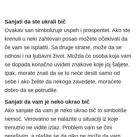
Sanjati da ste ukrali bič
Ovakav san simbolizuje uspeh i prosperitet. Ako ste
krenuli u neki zahtevan posao možete očekivati da
će vam se isplatiti. Sa druge strane, može da se
odnosi i na ljubavni život. Možda će osoba koja vam
se dopada konačno uvideti znakove koje joj šaljete.
Ipak, morate znati da se to neće desiti samo od
sebe i ako želite da nekoga zavedete, moraćete
dobro da se potrudite.
Sanjati da vam je neko ukrao bič
Ako sanjate da vam je neko ukrao bič to simboliše
nemoć. Verovatno se nalazite u situaciji iz koje
trenutno ne vidite izlaz. Problem vam se čini
nerešivim, a plašite se da niko ne može da vam