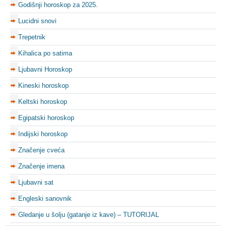
Godišnji horoskop za 2025.
Lucidni snovi
Trepetnik
Kihalica po satima
Ljubavni Horoskop
Kineski horoskop
Keltski horoskop
Egipatski horoskop
Indijski horoskop
Značenje cveća
Značenje imena
Ljubavni sat
Engleski sanovnik
Gledanje u šolju (gatanje iz kave) – TUTORIJAL