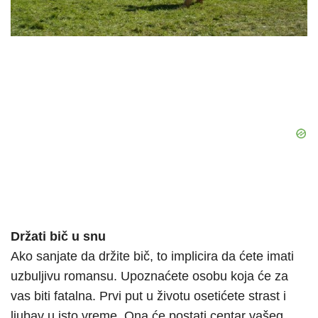
Držati bič u snu
Ako sanjate da držite bič, to implicira da ćete imati
uzbuljivu romansu. Upoznaćete osobu koja će za
vas biti fatalna. Prvi put u životu osetićete strast i
ljubav u isto vreme. Ona će postati centar vašeg