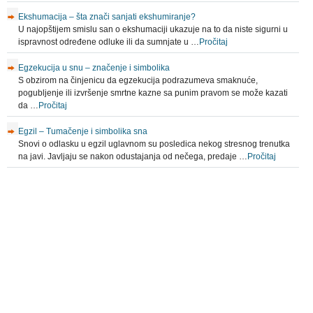
Ekshumacija – šta znači sanjati ekshumiranje?
U najopštijem smislu san o ekshumaciji ukazuje na to da niste sigurni u
ispravnost određene odluke ili da sumnjate u …
Pročitaj
Egzekucija u snu – značenje i simbolika
S obzirom na činjenicu da egzekucija podrazumeva smaknuće,
pogubljenje ili izvršenje smrtne kazne sa punim pravom se može kazati
da …
Pročitaj
Egzil – Tumačenje i simbolika sna
Snovi o odlasku u egzil uglavnom su posledica nekog stresnog trenutka
na javi. Javljaju se nakon odustajanja od nečega, predaje …
Pročitaj