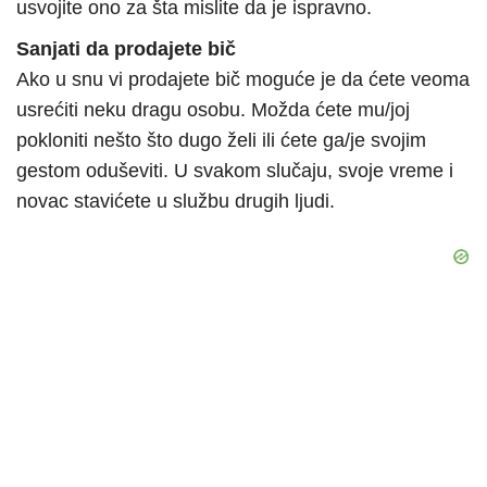
usvojite ono za šta mislite da je ispravno.
Sanjati da prodajete bič
Ako u snu vi prodajete bič moguće je da ćete veoma
usrećiti neku dragu osobu. Možda ćete mu/joj
pokloniti nešto što dugo želi ili ćete ga/je svojim
gestom oduševiti. U svakom slučaju, svoje vreme i
novac stavićete u službu drugih ljudi.