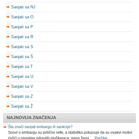
Sanjati sa NJ
Sanjati sa O
Sanjati sa P
Sanjati sa R
Sanjati sa S
Sanjati sa Š
Sanjati sa T
Sanjati sa U
Sanjati sa V
Sanjati sa Z
Sanjati sa Ž
NAJNOVIJA ZNAČENJA
Šta znači sanjati embargo ili sankcije?
Snovi o embargu su prilično retki, a statistika pokazuje da su ovakvi motivi
ćešći u snovima odraslih muškaraca, nego žena. …
Pročitaj