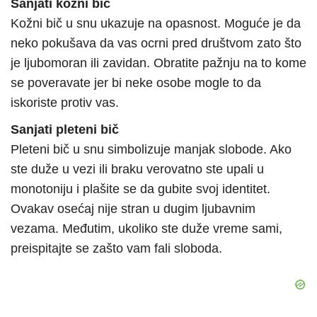
Sanjati kožni bič
Kožni bič u snu ukazuje na opasnost. Moguće je da
neko pokušava da vas ocrni pred društvom zato što
je ljubomoran ili zavidan. Obratite pažnju na to kome
se poveravate jer bi neke osobe mogle to da
iskoriste protiv vas.
Sanjati pleteni bič
Pleteni bič u snu simbolizuje manjak slobode. Ako
ste duže u vezi ili braku verovatno ste upali u
monotoniju i plašite se da gubite svoj identitet.
Ovakav osećaj nije stran u dugim ljubavnim
vezama. Međutim, ukoliko ste duže vreme sami,
preispitajte se zašto vam fali sloboda.