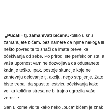
„Pucati“ tj. zamahivati bičem
Ukoliko u snu
zamahujete bičem, bez namere da njime nekoga ili
nešto povredite to znači da imate prevelika
očekivanja od sebe. Po prirodi ste perfekcionista, a
vaša upornost vam ne dozvoljava da odustanete
kada je teško. Ipak, postoje situacije koje ne
zahtevaju delovanje tj. akciju, nego strpljenje. Zato
biste trebali da spustite lestvicu očekivanja kako
velika količina stresa ne bi trajno ugrozila vaše
zdravlje.
San u kome vidite kako neko „puca“ bičem je znak