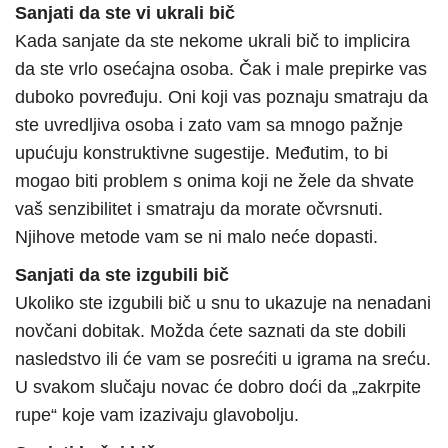
Sanjati da ste vi ukrali bič
Kada sanjate da ste nekome ukrali bič to implicira
da ste vrlo osećajna osoba. Čak i male prepirke vas
duboko povređuju. Oni koji vas poznaju smatraju da
ste uvredljiva osoba i zato vam sa mnogo pažnje
upućuju konstruktivne sugestije. Međutim, to bi
mogao biti problem s onima koji ne žele da shvate
vaš senzibilitet i smatraju da morate očvrsnuti.
Njihove metode vam se ni malo neće dopasti.
Sanjati da ste izgubili bič
Ukoliko ste izgubili bič u snu to ukazuje na nenadani
novčani dobitak. Možda ćete saznati da ste dobili
nasledstvo ili će vam se posrećiti u igrama na sreću.
U svakom slučaju novac će dobro doći da „zakrpite
rupe“ koje vam izazivaju glavobolju.