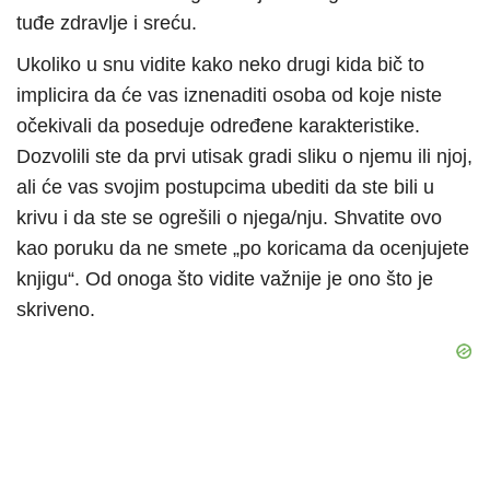
tuđe zdravlje i sreću.
Ukoliko u snu vidite kako neko drugi kida bič to
implicira da će vas iznenaditi osoba od koje niste
očekivali da poseduje određene karakteristike.
Dozvolili ste da prvi utisak gradi sliku o njemu ili njoj,
ali će vas svojim postupcima ubediti da ste bili u
krivu i da ste se ogrešili o njega/nju. Shvatite ovo
kao poruku da ne smete „po koricama da ocenjujete
knjigu“. Od onoga što vidite važnije je ono što je
skriveno.