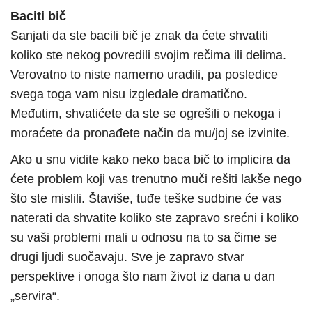
Baciti bič
Sanjati da ste bacili bič je znak da ćete shvatiti
koliko ste nekog povredili svojim rečima ili delima.
Verovatno to niste namerno uradili, pa posledice
svega toga vam nisu izgledale dramatično.
Međutim, shvatićete da ste se ogrešili o nekoga i
moraćete da pronađete način da mu/joj se izvinite.
Ako u snu vidite kako neko baca bič to implicira da
ćete problem koji vas trenutno muči rešiti lakše nego
što ste mislili. Štaviše, tuđe teške sudbine će vas
naterati da shvatite koliko ste zapravo srećni i koliko
su vaši problemi mali u odnosu na to sa čime se
drugi ljudi suočavaju. Sve je zapravo stvar
perspektive i onoga što nam život iz dana u dan
„servira“.