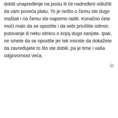
dobiti unapređenje na poslu ili će nadređeni odlučiti
da vam poveća platu. To je nešto o čemu ste dugo
maštali i na čemu ste naporno radili. Konačno ćete
moći malo da se opustite i da sebi priuštite odmor,
putovanje ili neku sitnicu o kojoj dugo sanjate. Ipak,
ne smete da se opustite jer tek morate da dokažete
da zavređujete to što ste dobili, pa je time i vaša
odgovornost veća.