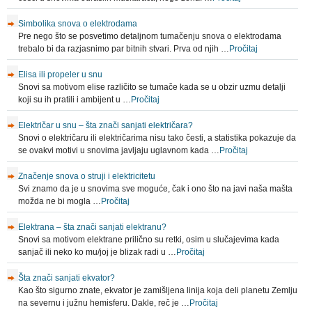
Simbolika snova o elektrodama
Pre nego što se posvetimo detaljnom tumačenju snova o elektrodama
trebalo bi da razjasnimo par bitnih stvari. Prva od njih …
Pročitaj
Elisa ili propeler u snu
Snovi sa motivom elise različito se tumače kada se u obzir uzmu detalji
koji su ih pratili i ambijent u …
Pročitaj
Električar u snu – šta znači sanjati električara?
Snovi o električaru ili električarima nisu tako česti, a statistika pokazuje da
se ovakvi motivi u snovima javljaju uglavnom kada …
Pročitaj
Značenje snova o struji i elektricitetu
Svi znamo da je u snovima sve moguće, čak i ono što na javi naša mašta
možda ne bi mogla …
Pročitaj
Elektrana – šta znači sanjati elektranu?
Snovi sa motivom elektrane prilično su retki, osim u slučajevima kada
sanjač ili neko ko mu/joj je blizak radi u …
Pročitaj
Šta znači sanjati ekvator?
Kao što sigurno znate, ekvator je zamišljena linija koja deli planetu Zemlju
na severnu i južnu hemisferu. Dakle, reč je …
Pročitaj