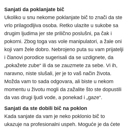
Sanjati da poklanjate bič
Ukoliko u snu nekome poklanjate bič to znači da ste
vrlo prilagodljiva osoba. Retko ulazite u sukobe sa
drugim ljudima jer ste prilično poslušni, pa čak i
pokorni. Zbog toga vas vole manipulatori, a žale oni
koji vam žele dobro. Nebrojeno puta su vam prijatelji
i članovi porodice sugerisali da se uzdignete, da
„pokažete zube“ ili da se zauzmete za sebe. Vi ih,
naravno, niste slušali, jer je to vaš način života.
Možda vam to sada odgovara, ali biste u nekom
momentu u životu mogli da zažalite što ste dopustili
da vas drugi ljudi vode, a ponekad i „gaze“.
Sanjati da ste dobili bič na poklon
Kada sanjate da vam je neko poklonio bič to
ukazuje na profesionalni uspeh. Moguće je da ćete