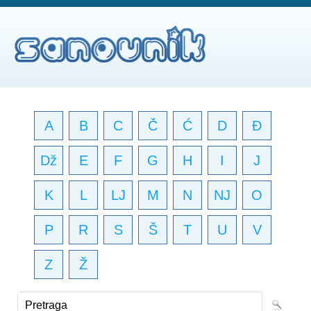
A
B
C
Č
Ć
D
Đ
Dž
E
F
G
H
I
J
K
L
LJ
M
N
NJ
O
P
R
S
Š
T
U
V
Z
Ž