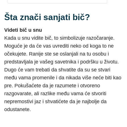
Šta znači sanjati bič?
Videti bič u snu
Kada u snu vidite bič, to simbolizuje razočaranje.
Moguće je da će vas uvrediti neko od koga to ne
očekujete. Ranije ste se oslanjali na tu osobu i
predstavljala je vašeg savetnika i podršku u životu.
Dugo će vam trebati da shvatite da su se stvari
među vama promenile i da nikada više neće biti kao
pre. Pokušaćete da je razumete i otvoreno
razgovarate, ali razlike među vama će stvoriti
nepremostivi jaz i shvatićete da je najbolje da
odustanete.