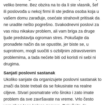
veliko breme. Bez obzira na to da li ste vlasnik, šef
ili poslovođa u nekoj firmi ili ste jedina osoba koja u
vašem domu zarađuje, osećate strahovit pritisak da
ne uradite nešto pogrešno. Svakodnevni poslovi za
vas nisu nikakav problem, ali vam briga za druge
ljude predstavlja ogroman stres. Pokušajte da
pronađete način da se opustite, jer biste se, u
suprotnom, mogli suočiti s ozbiljnim zdravstvenim
problemima, a tada nećete biti od koristi ni sebi ni
drugima.
Sanjati poslovni sastanak
Ukoliko sanjate da organizujete poslovni sastanak to
znači da biste trebali da se fokusirate na realne
ciljeve. Stvari posmatrate vrlo široko i zato imate
problem da sve završavate na vreme. Vrlo često