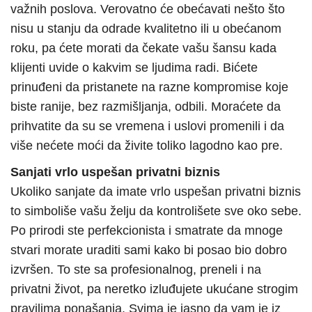
važnih poslova. Verovatno će obećavati nešto što
nisu u stanju da odrade kvalitetno ili u obećanom
roku, pa ćete morati da čekate vašu šansu kada
klijenti uvide o kakvim se ljudima radi. Bićete
prinuđeni da pristanete na razne kompromise koje
biste ranije, bez razmišljanja, odbili. Moraćete da
prihvatite da su se vremena i uslovi promenili i da
više nećete moći da živite toliko lagodno kao pre.
Sanjati vrlo uspešan privatni biznis
Ukoliko sanjate da imate vrlo uspešan privatni biznis
to simboliše vašu želju da kontrolišete sve oko sebe.
Po prirodi ste perfekcionista i smatrate da mnoge
stvari morate uraditi sami kako bi posao bio dobro
izvršen. To ste sa profesionalnog, preneli i na
privatni život, pa neretko izluđujete ukućane strogim
pravilima ponašanja. Svima je jasno da vam je iz