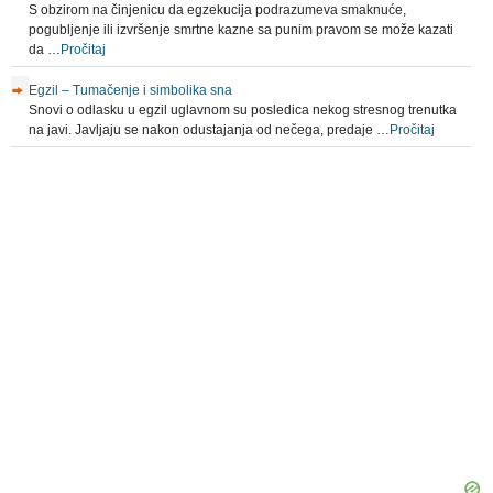
S obzirom na činjenicu da egzekucija podrazumeva smaknuće,
pogubljenje ili izvršenje smrtne kazne sa punim pravom se može kazati
da …
Pročitaj
Egzil – Tumačenje i simbolika sna
Snovi o odlasku u egzil uglavnom su posledica nekog stresnog trenutka
na javi. Javljaju se nakon odustajanja od nečega, predaje …
Pročitaj