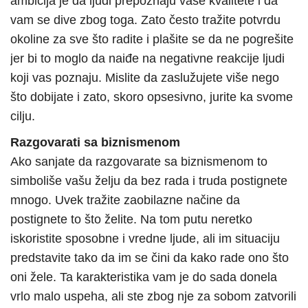
ambicija je da ljudi prepoznaju vaše kvalitete i da
vam se dive zbog toga. Zato često tražite potvrdu
okoline za sve što radite i plašite se da ne pogrešite
jer bi to moglo da naiđe na negativne reakcije ljudi
koji vas poznaju. Mislite da zaslužujete više nego
što dobijate i zato, skoro opsesivno, jurite ka svome
cilju.
Razgovarati sa biznismenom
Ako sanjate da razgovarate sa biznismenom to
simboliše vašu želju da bez rada i truda postignete
mnogo. Uvek tražite zaobilazne načine da
postignete to što želite. Na tom putu neretko
iskoristite sposobne i vredne ljude, ali im situaciju
predstavite tako da im se čini da kako rade ono što
oni žele. Ta karakteristika vam je do sada donela
vrlo malo uspeha, ali ste zbog nje za sobom zatvorili