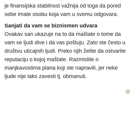
je finansijska stabilnost važnija od toga da pored
sebe imate osobu koja vam u svemu odgovara.
Sanjati da vam se biznismen udvara
Ovakav san ukazuje na to da maštate o tome da
vam se ljudi dive i da vas poštuju. Zato ste često u
društvu uticajnih ljudi. Preko njih želite da ostvarite
reputaciju o kojoj maštate. Razmislite o
manjkavostima plana koji ste napravili, jer neke
ljude nije lako zavesti tj. obmanuti.