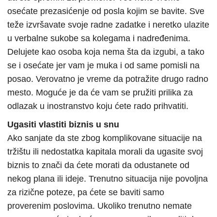
osećate prezasićenje od posla kojim se bavite. Sve
teže izvršavate svoje radne zadatke i neretko ulazite
u verbalne sukobe sa kolegama i nadređenima.
Delujete kao osoba koja nema šta da izgubi, a tako
se i osećate jer vam je muka i od same pomisli na
posao. Verovatno je vreme da potražite drugo radno
mesto. Moguće je da će vam se pružiti prilika za
odlazak u inostranstvo koju ćete rado prihvatiti.
Ugasiti vlastiti biznis u snu
Ako sanjate da ste zbog komplikovane situacije na
tržištu ili nedostatka kapitala morali da ugasite svoj
biznis to znači da ćete morati da odustanete od
nekog plana ili ideje. Trenutno situacija nije povoljna
za rizične poteze, pa ćete se baviti samo
proverenim poslovima. Ukoliko trenutno nemate