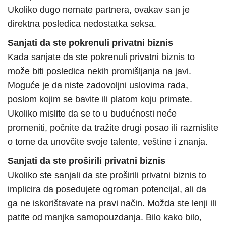
Ukoliko dugo nemate partnera, ovakav san je
direktna posledica nedostatka seksa.
Sanjati da ste pokrenuli privatni biznis
Kada sanjate da ste pokrenuli privatni biznis to
može biti posledica nekih promišljanja na javi.
Moguće je da niste zadovoljni uslovima rada,
poslom kojim se bavite ili platom koju primate.
Ukoliko mislite da se to u budućnosti neće
promeniti, počnite da tražite drugi posao ili razmislite
o tome da unovčite svoje talente, veštine i znanja.
Sanjati da ste proširili privatni biznis
Ukoliko ste sanjali da ste proširili privatni biznis to
implicira da posedujete ogroman potencijal, ali da
ga ne iskorištavate na pravi način. Možda ste lenji ili
patite od manjka samopouzdanja. Bilo kako bilo,