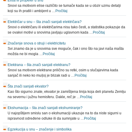
Elisa ili propeler u snu
Snovi sa motivom elise različito se tumače kada se u obzir uzmu detalji
koji su ih pratili i ambijent u …
Pročitaj
Električar u snu – šta znači sanjati električara?
Snovi o električaru ili električarima nisu tako česti, a statistika pokazuje da
se ovakvi motivi u snovima javljaju uglavnom kada …
Pročitaj
Značenje snova o struji i elektricitetu
Svi znamo da je u snovima sve moguće, čak i ono što na javi naša mašta
možda ne bi mogla …
Pročitaj
Elektrana – šta znači sanjati elektranu?
Snovi sa motivom elektrane prilično su retki, osim u slučajevima kada
sanjač ili neko ko mu/joj je blizak radi u …
Pročitaj
Šta znači sanjati ekvator?
Kao što sigurno znate, ekvator je zamišljena linija koja deli planetu Zemlju
na severnu i južnu hemisferu. Dakle, reč je …
Pročitaj
Ekshumacija – šta znači sanjati ekshumiranje?
U najopštijem smislu san o ekshumaciji ukazuje na to da niste sigurni u
ispravnost određene odluke ili da sumnjate u …
Pročitaj
Egzekucija u snu – značenje i simbolika