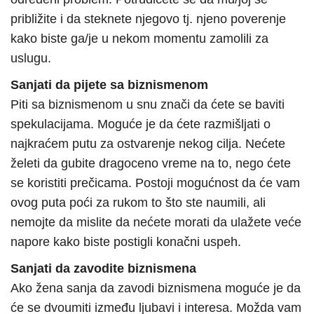
približite i da steknete njegovo tj. njeno poverenje
kako biste ga/je u nekom momentu zamolili za
uslugu.
Sanjati da pijete sa biznismenom
Piti sa biznismenom u snu znači da ćete se baviti
spekulacijama. Moguće je da ćete razmišljati o
najkraćem putu za ostvarenje nekog cilja. Nećete
želeti da gubite dragoceno vreme na to, nego ćete
se koristiti prečicama. Postoji mogućnost da će vam
ovog puta poći za rukom to što ste naumili, ali
nemojte da mislite da nećete morati da ulažete veće
napore kako biste postigli konačni uspeh.
Sanjati da zavodite biznismena
Ako žena sanja da zavodi biznismena moguće je da
će se dvoumiti između ljubavi i interesa. Možda vam