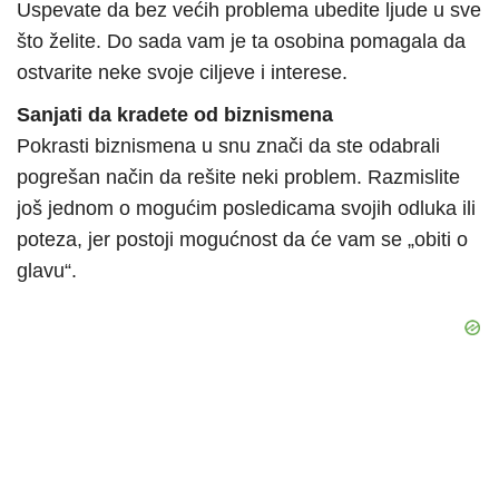
Uspevate da bez većih problema ubedite ljude u sve
što želite. Do sada vam je ta osobina pomagala da
ostvarite neke svoje ciljeve i interese.
Sanjati da kradete od biznismena
Pokrasti biznismena u snu znači da ste odabrali
pogrešan način da rešite neki problem. Razmislite
još jednom o mogućim posledicama svojih odluka ili
poteza, jer postoji mogućnost da će vam se „obiti o
glavu“.