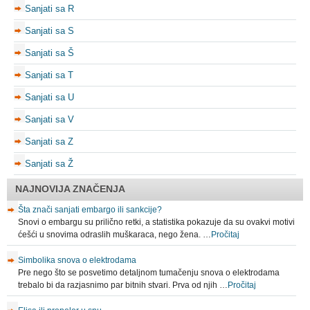
Sanjati sa R
Sanjati sa S
Sanjati sa Š
Sanjati sa T
Sanjati sa U
Sanjati sa V
Sanjati sa Z
Sanjati sa Ž
NAJNOVIJA ZNAČENJA
Šta znači sanjati embargo ili sankcije?
Snovi o embargu su prilično retki, a statistika pokazuje da su ovakvi motivi
ćešći u snovima odraslih muškaraca, nego žena. …
Pročitaj
Simbolika snova o elektrodama
Pre nego što se posvetimo detaljnom tumačenju snova o elektrodama
trebalo bi da razjasnimo par bitnih stvari. Prva od njih …
Pročitaj