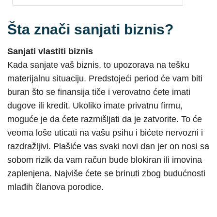
Šta znači sanjati biznis?
Sanjati vlastiti biznis
Kada sanjate vaš biznis, to upozorava na tešku
materijalnu situaciju. Predstojeći period će vam biti
buran što se finansija tiče i verovatno ćete imati
dugove ili kredit. Ukoliko imate privatnu firmu,
moguće je da ćete razmišljati da je zatvorite. To će
veoma loše uticati na vašu psihu i bićete nervozni i
razdražljivi. Plašiće vas svaki novi dan jer on nosi sa
sobom rizik da vam račun bude blokiran ili imovina
zaplenjena. Najviše ćete se brinuti zbog budućnosti
mlađih članova porodice.