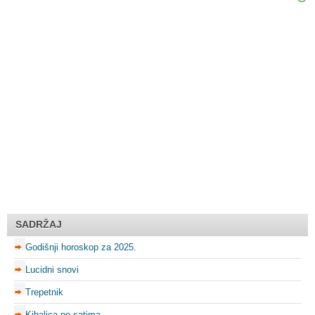
SADRŽAJ
Godišnji horoskop za 2025.
Lucidni snovi
Trepetnik
Kihalica po satima