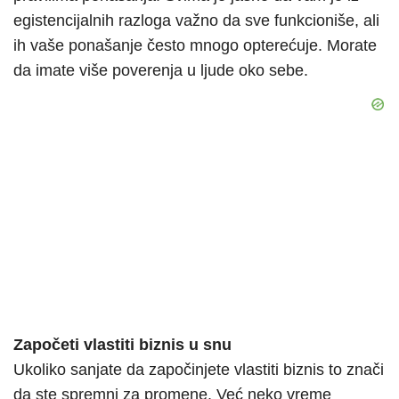
egistencijalnih razloga važno da sve funkcioniše, ali
ih vaše ponašanje često mnogo opterećuje. Morate
da imate više poverenja u ljude oko sebe.
Započeti vlastiti biznis u snu
Ukoliko sanjate da započinjete vlastiti biznis to znači
da ste spremni za promene. Već neko vreme