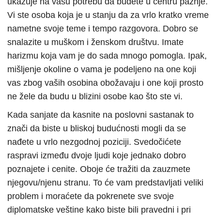
ukazuje na vašu potrebu da budete u centru pažnje.
Vi ste osoba koja je u stanju da za vrlo kratko vreme
nametne svoje teme i tempo razgovora. Dobro se
snalazite u muškom i ženskom društvu. Imate
harizmu koja vam je do sada mnogo pomogla. Ipak,
mišljenje okoline o vama je podeljeno na one koji
vas zbog vaših osobina obožavaju i one koji prosto
ne žele da budu u blizini osobe kao što ste vi.
Kada sanjate da kasnite na poslovni sastanak to
znači da biste u bliskoj budućnosti mogli da se
nađete u vrlo nezgodnoj poziciji. Svedočićete
raspravi između dvoje ljudi koje jednako dobro
poznajete i cenite. Oboje će tražiti da zauzmete
njegovu/njenu stranu. To će vam predstavljati veliki
problem i moraćete da pokrenete sve svoje
diplomatske veštine kako biste bili pravedni i pri