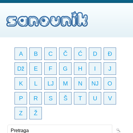
A
B
C
Č
Ć
D
Đ
Dž
E
F
G
H
I
J
K
L
LJ
M
N
NJ
O
P
R
S
Š
T
U
V
Z
Ž