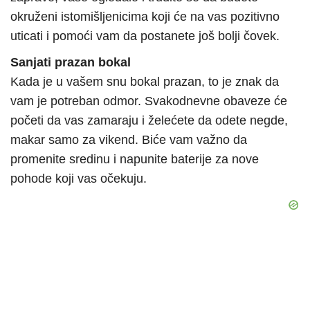
okruženi istomišljenicima koji će na vas pozitivno
uticati i pomoći vam da postanete još bolji čovek.
Sanjati prazan bokal
Kada je u vašem snu bokal prazan, to je znak da
vam je potreban odmor. Svakodnevne obaveze će
početi da vas zamaraju i želećete da odete negde,
makar samo za vikend. Biće vam važno da
promenite sredinu i napunite baterije za nove
pohode koji vas očekuju.