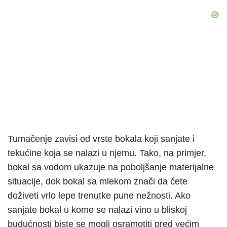
Tumačenje zavisi od vrste bokala koji sanjate i
tekućine koja se nalazi u njemu. Tako, na primjer,
bokal sa vodom ukazuje na poboljšanje materijalne
situacije, dok bokal sa mlekom znači da ćete
doživeti vrlo lepe trenutke pune nežnosti. Ako
sanjate bokal u kome se nalazi vino u bliskoj
budućnosti biste se mogli osramotiti pred većim