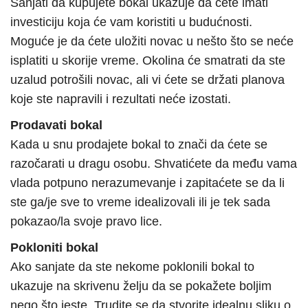
Sanjati da kupujete bokal ukazuje da ćete imati
investiciju koja će vam koristiti u budućnosti.
Moguće je da ćete uložiti novac u nešto što se neće
isplatiti u skorije vreme. Okolina će smatrati da ste
uzalud potrošili novac, ali vi ćete se držati planova
koje ste napravili i rezultati neće izostati.
Prodavati bokal
Kada u snu prodajete bokal to znači da ćete se
razočarati u dragu osobu. Shvatićete da među vama
vlada potpuno nerazumevanje i zapitaćete se da li
ste ga/je sve to vreme idealizovali ili je tek sada
pokazao/la svoje pravo lice.
Pokloniti bokal
Ako sanjate da ste nekome poklonili bokal to
ukazuje na skrivenu želju da se pokažete boljim
nego što jeste. Trudite se da stvorite idealnu sliku o