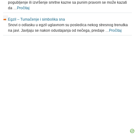
pogubljenje ili izvršenje smrtne kazne sa punim pravom se može kazati
da …
Pročitaj
Egzil – Tumačenje i simbolika sna
Snovi o odlasku u egzil uglavnom su posledica nekog stresnog trenutka
na javi. Javljaju se nakon odustajanja od nečega, predaje …
Pročitaj