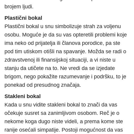
brojem ljudi.
Plastični bokal
Plastični bokal u snu simbolizuje strah za voljenu
osobu. Moguće je da su vas opteretili problemi koje
ima neko od prijatelja ili članova porodice, pa ste
pod tim utiskom otišli na spavanje. Možda se radi o
zdravstvenoj ili finansijskoj situaciji, a vi niste u
stanju da utičete na to. Ne vredi da se izjedate
brigom, nego pokažite razumevanje i podršku, to je
ponekad od presudnog značaja.
Stakleni bokal
Kada u snu vidite stakleni bokal to znači da vas
očekuje susret sa zanimljivom osobom. Reč je o
nekome koga dugo niste videli, a prema kome ste
ranije osećali simpatije. Postoji mogućnost da vas