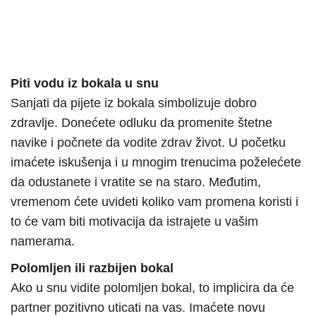
Piti vodu iz bokala u snu
Sanjati da pijete iz bokala simbolizuje dobro
zdravlje. Donećete odluku da promenite štetne
navike i počnete da vodite zdrav život. U početku
imaćete iskušenja i u mnogim trenucima poželećete
da odustanete i vratite se na staro. Međutim,
vremenom ćete uvideti koliko vam promena koristi i
to će vam biti motivacija da istrajete u vašim
namerama.
Polomljen ili razbijen bokal
Ako u snu vidite polomljen bokal, to implicira da će
partner pozitivno uticati na vas. Imaćete novu