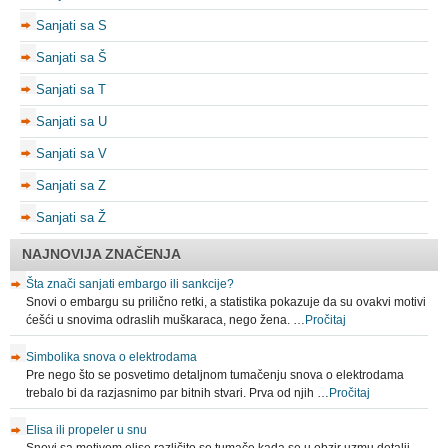
Sanjati sa S
Sanjati sa Š
Sanjati sa T
Sanjati sa U
Sanjati sa V
Sanjati sa Z
Sanjati sa Ž
NAJNOVIJA ZNAČENJA
Šta znači sanjati embargo ili sankcije?
Snovi o embargu su prilično retki, a statistika pokazuje da su ovakvi motivi
ćešći u snovima odraslih muškaraca, nego žena. …
Pročitaj
Simbolika snova o elektrodama
Pre nego što se posvetimo detaljnom tumačenju snova o elektrodama
trebalo bi da razjasnimo par bitnih stvari. Prva od njih …
Pročitaj
Elisa ili propeler u snu