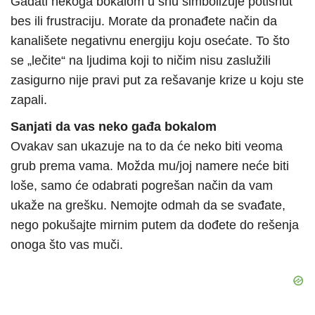
Gađati nekoga bokalom u snu simbolizuje potisnut
bes ili frustraciju. Morate da pronađete način da
kanališete negativnu energiju koju osećate. To što
se „lečite“ na ljudima koji to ničim nisu zaslužili
zasigurno nije pravi put za rešavanje krize u koju ste
zapali.
Sanjati da vas neko gađa bokalom
Ovakav san ukazuje na to da će neko biti veoma
grub prema vama. Možda mu/joj namere neće biti
loše, samo će odabrati pogrešan način da vam
ukaže na grešku. Nemojte odmah da se svađate,
nego pokušajte mirnim putem da dođete do rešenja
onoga što vas muči.