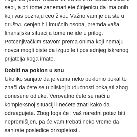
sebi, a pri tome zanemarijete činjenicu da ima onih
koji vas poznaju ceo život. Važno vam je da ste u
društvu cenjenih i imućnih osoba, premda vaša
finansijska situacija tome ne ide u prilog.
Potcenjivačkim stavom prema onima koji nemaju
novca mogli biste da izgubite i poslednjeg iskrenog
prijatelja koga imate.
Dobiti na poklon u snu
Ukoliko sanjate da je vama neko poklonio bokal to
znači da ćete se u bliskoj budućnosti pokajati zbog
donesene odluke. Verovatno ćete se naći u
kompleksnoj situaciji i nećete znati kako da
odreagujete. Zbog toga će i vaš naredni potez biti
nepromišljen, pa će vam trebati neko vreme da
sanirate posledice brzopletosti.