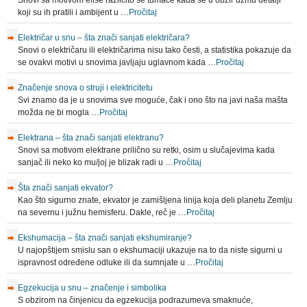
Snovi sa motivom elise različito se tumače kada se u obzir uzmu detalji
koji su ih pratili i ambijent u …
Pročitaj
Električar u snu – šta znači sanjati električara?
Snovi o električaru ili električarima nisu tako česti, a statistika pokazuje da
se ovakvi motivi u snovima javljaju uglavnom kada …
Pročitaj
Značenje snova o struji i elektricitetu
Svi znamo da je u snovima sve moguće, čak i ono što na javi naša mašta
možda ne bi mogla …
Pročitaj
Elektrana – šta znači sanjati elektranu?
Snovi sa motivom elektrane prilično su retki, osim u slučajevima kada
sanjač ili neko ko mu/joj je blizak radi u …
Pročitaj
Šta znači sanjati ekvator?
Kao što sigurno znate, ekvator je zamišljena linija koja deli planetu Zemlju
na severnu i južnu hemisferu. Dakle, reč je …
Pročitaj
Ekshumacija – šta znači sanjati ekshumiranje?
U najopštijem smislu san o ekshumaciji ukazuje na to da niste sigurni u
ispravnost određene odluke ili da sumnjate u …
Pročitaj
Egzekucija u snu – značenje i simbolika
S obzirom na činjenicu da egzekucija podrazumeva smaknuće,