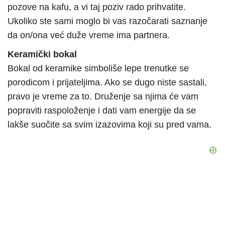
pozove na kafu, a vi taj poziv rado prihvatite.
Ukoliko ste sami moglo bi vas razočarati saznanje
da on/ona već duže vreme ima partnera.
Keramički bokal
Bokal od keramike simboliše lepe trenutke se
porodicom i prijateljima. Ako se dugo niste sastali,
pravo je vreme za to. Druženje sa njima će vam
popraviti raspoloženje i dati vam energije da se
lakše suočite sa svim izazovima koji su pred vama.