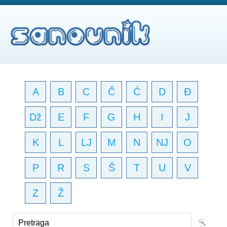
A
B
C
Č
Ć
D
Đ
Dž
E
F
G
H
I
J
K
L
LJ
M
N
NJ
O
P
R
S
Š
T
U
V
Z
Ž