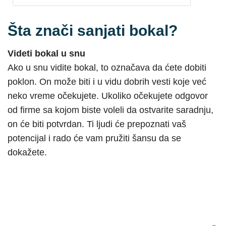
Šta znači sanjati bokal?
Videti bokal u snu
Ako u snu vidite bokal, to označava da ćete dobiti
poklon. On može biti i u vidu dobrih vesti koje već
neko vreme očekujete. Ukoliko očekujete odgovor
od firme sa kojom biste voleli da ostvarite saradnju,
on će biti potvrdan. Ti ljudi će prepoznati vaš
potencijal i rado će vam pružiti šansu da se
dokažete.