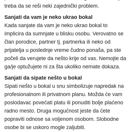
treba da se reši neki zajednički problem.
Sanjati da vam je neko ukrao bokal
Kada sanjate da vam je neko ukrao bokal to
implicira da sumnjate u blisku osobu. Verovatno se
član porodice, partner tj. partnerka ili neko od
prijatelja u poslednje vreme čudno ponaša, pa ste
počeli da verujete da nešto krije od vas. Nemojte da
ga/je optužujete ni za šta ukoliko nemate dokaza.
Sanjati da sipate nešto u bokal
Sipati nešto u bokal u snu simbolizuje napredak na
profesionalnom ili privatnom planu. Možda će vam
poslodavac povećati platu ili ponuditi bolje plaćeno
radno mesto. Druga mogućnost jeste da ćete
popraviti odnose sa voljenom osobom. Slobodne
osobe bi se uskoro mogle zaljubiti.