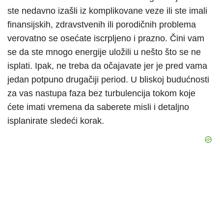
ste nedavno izašli iz komplikovane veze ili ste imali
finansijskih, zdravstvenih ili porodičnih problema
verovatno se osećate iscrpljeno i prazno. Čini vam
se da ste mnogo energije uložili u nešto što se ne
isplati. Ipak, ne treba da očajavate jer je pred vama
jedan potpuno drugačiji period. U bliskoj budućnosti
za vas nastupa faza bez turbulencija tokom koje
ćete imati vremena da saberete misli i detaljno
isplanirate sledeći korak.