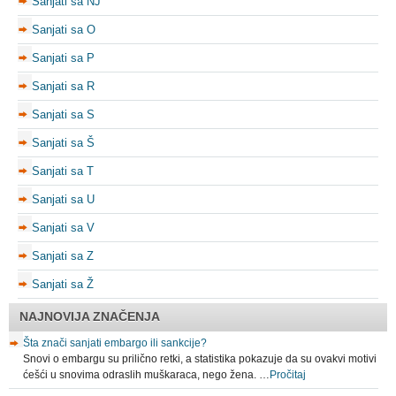
Sanjati sa NJ
Sanjati sa O
Sanjati sa P
Sanjati sa R
Sanjati sa S
Sanjati sa Š
Sanjati sa T
Sanjati sa U
Sanjati sa V
Sanjati sa Z
Sanjati sa Ž
NAJNOVIJA ZNAČENJA
Šta znači sanjati embargo ili sankcije?
Snovi o embargu su prilično retki, a statistika pokazuje da su ovakvi motivi
ćešći u snovima odraslih muškaraca, nego žena. …
Pročitaj