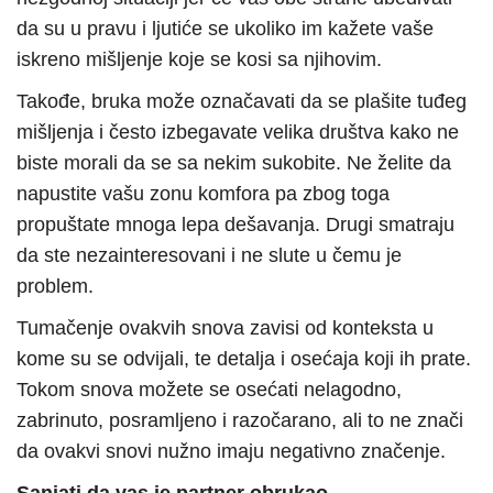
da su u pravu i ljutiće se ukoliko im kažete vaše
iskreno mišljenje koje se kosi sa njihovim.
Takođe, bruka može označavati da se plašite tuđeg
mišljenja i često izbegavate velika društva kako ne
biste morali da se sa nekim sukobite. Ne želite da
napustite vašu zonu komfora pa zbog toga
propuštate mnoga lepa dešavanja. Drugi smatraju
da ste nezainteresovani i ne slute u čemu je
problem.
Tumačenje ovakvih snova zavisi od konteksta u
kome su se odvijali, te detalja i osećaja koji ih prate.
Tokom snova možete se osećati nelagodno,
zabrinuto, posramljeno i razočarano, ali to ne znači
da ovakvi snovi nužno imaju negativno značenje.