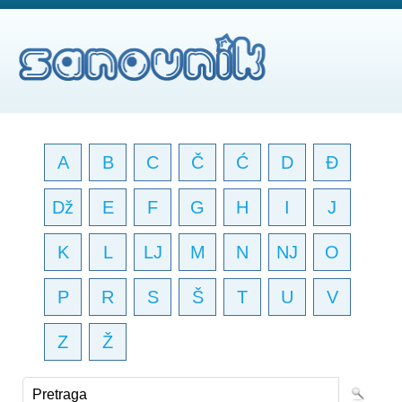
A
B
C
Č
Ć
D
Đ
Dž
E
F
G
H
I
J
K
L
LJ
M
N
NJ
O
P
R
S
Š
T
U
V
Z
Ž