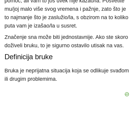
pomoć, ali vam to još uvek nije kazao/la. Posvetite
mu/joj malo više svog vremena i pažnje, zato što je
to najmanje što je zaslužio/la, s obzirom na to koliko
puta vam je izašao/la u susret.
Značenje sna može biti jednostavnije. Ako ste skoro
doživeli bruku, to je sigurno ostavilo utisak na vas.
Definicija bruke
Bruka je neprijatna situacija koja se odlikuje svađom
ili drugim problemima.