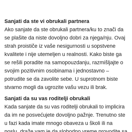
Sanjati da ste vi obrukali partnera
Ako sanjate da ste obrukali partnera/ku to znači da
se plašite da niste dovoljno dobri za njega/nju. Ovaj
strah proističe iz vaše nesigurnosti u sopstvene
kvalitete i nije utemeljen u realnosti. Kako biste ga
se rešili poradite na samopouzdanju, razmišljajte o
svojim pozitivnim osobinama i jednostavno –
potrudite se da zavolite sebe. U suprotnom biste
stvarno mogli da ugrozite vašu vezu ili brak.
Sanjati da su vas roditelji obrukali
Kada sanjate da su vas roditelji obrukali to implicira
da im ne posvećujete dovoljno pažnje. Trenutno ste
u fazi kada imate mnogo obaveza u školi ili na
poslu, draže vam je da slobodno vreme provodite sa