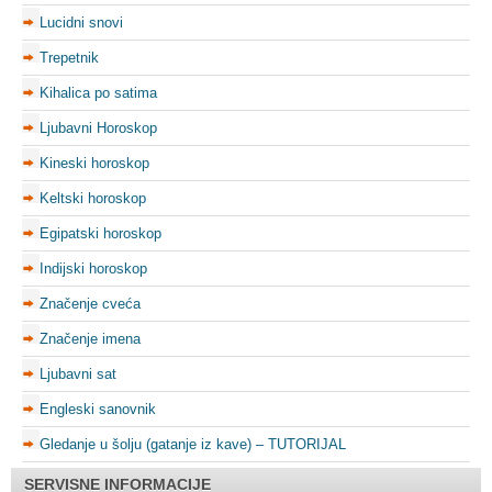
Lucidni snovi
Trepetnik
Kihalica po satima
Ljubavni Horoskop
Kineski horoskop
Keltski horoskop
Egipatski horoskop
Indijski horoskop
Značenje cveća
Značenje imena
Ljubavni sat
Engleski sanovnik
Gledanje u šolju (gatanje iz kave) – TUTORIJAL
SERVISNE INFORMACIJE