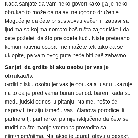
Kada sanjate da vam neko govori kako ga je neko
obrukao to može da najavi neugodno druženje.
Moguće je da ćete prisustvovati večeri ili zabavi sa
ljudima sa kojima nemate baš ništa zajedničko i da
ćete poželeti da što pre odete kući. Niste preterano
komunikativna osoba i ne možete tek tako da se
uklopite, pa vam ovog puta neće biti baš zabavno.
Sanjati da grdite blisku osobu jer vas je
obrukao/la
Grditi blisku osobu jer vas je obrukala u snu ukazuje
na to da je pred vama buran period, barem kada su
međuljudski odnosi u pitanju. Naime, nešto će
napraviti tenziju između vas i članova porodice ili
partnera tj. partnerke, pa nije isključeno da ćete se
truditi da što manje vremena provodite sa
njim/njom/njima. Najlakše je „gurati glavu u pesak“,