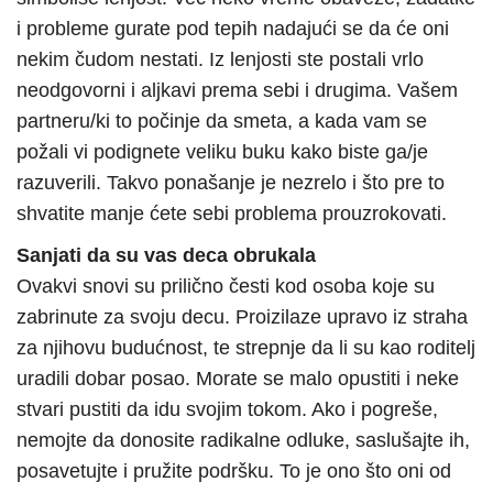
i probleme gurate pod tepih nadajući se da će oni
nekim čudom nestati. Iz lenjosti ste postali vrlo
neodgovorni i aljkavi prema sebi i drugima. Vašem
partneru/ki to počinje da smeta, a kada vam se
požali vi podignete veliku buku kako biste ga/je
razuverili. Takvo ponašanje je nezrelo i što pre to
shvatite manje ćete sebi problema prouzrokovati.
Sanjati da su vas deca obrukala
Ovakvi snovi su prilično česti kod osoba koje su
zabrinute za svoju decu. Proizilaze upravo iz straha
za njihovu budućnost, te strepnje da li su kao roditelj
uradili dobar posao. Morate se malo opustiti i neke
stvari pustiti da idu svojim tokom. Ako i pogreše,
nemojte da donosite radikalne odluke, saslušajte ih,
posavetujte i pružite podršku. To je ono što oni od