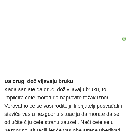
Da drugi doživljavaju bruku
Kada sanjate da drugi doživljavaju bruku, to
implicira ćete morati da napravite težak izbor.
Verovatno će se vaši roditelji ili prijatelji posvađati i
staviće vas u nezgodnu situaciju da morate da se
odlučite čiju ćete stranu zauzeti. Naći ćete se u
nezgodnoj situaciji jer će vas obe strane ubeđivati