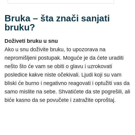
Bruka – šta znači sanjati
bruku?
Doživeti bruku u snu
Ako u snu doživite bruku, to upozorava na
nepromišljeni postupak. Moguće je da ćete uraditi
nešto što će vam se obiti o glavu i uzrokovati
posledice kakve niste očekivali. Ljudi koji su vam
bliski će burno i negativno reagovati i optužiti vas da
samo mislite na sebe. Shvatićete da ste pogrešili, ali
biće kasno da se povučete i zatražite oproštaj.