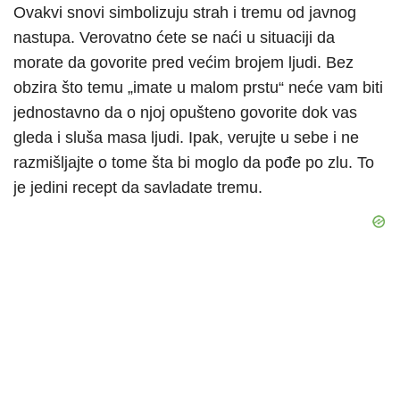
Ovakvi snovi simbolizuju strah i tremu od javnog
nastupa. Verovatno ćete se naći u situaciji da
morate da govorite pred većim brojem ljudi. Bez
obzira što temu „imate u malom prstu“ neće vam biti
jednostavno da o njoj opušteno govorite dok vas
gleda i sluša masa ljudi. Ipak, verujte u sebe i ne
razmišljajte o tome šta bi moglo da pođe po zlu. To
je jedini recept da savladate tremu.