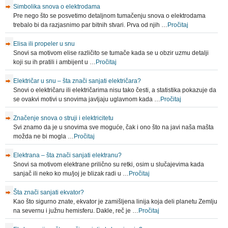
Simbolika snova o elektrodama
Pre nego što se posvetimo detaljnom tumačenju snova o elektrodama
trebalo bi da razjasnimo par bitnih stvari. Prva od njih …
Pročitaj
Elisa ili propeler u snu
Snovi sa motivom elise različito se tumače kada se u obzir uzmu detalji
koji su ih pratili i ambijent u …
Pročitaj
Električar u snu – šta znači sanjati električara?
Snovi o električaru ili električarima nisu tako česti, a statistika pokazuje da
se ovakvi motivi u snovima javljaju uglavnom kada …
Pročitaj
Značenje snova o struji i elektricitetu
Svi znamo da je u snovima sve moguće, čak i ono što na javi naša mašta
možda ne bi mogla …
Pročitaj
Elektrana – šta znači sanjati elektranu?
Snovi sa motivom elektrane prilično su retki, osim u slučajevima kada
sanjač ili neko ko mu/joj je blizak radi u …
Pročitaj
Šta znači sanjati ekvator?
Kao što sigurno znate, ekvator je zamišljena linija koja deli planetu Zemlju
na severnu i južnu hemisferu. Dakle, reč je …
Pročitaj