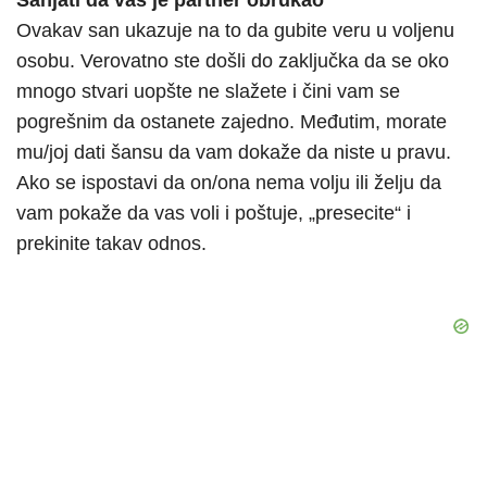
Sanjati da vas je partner obrukao
Ovakav san ukazuje na to da gubite veru u voljenu
osobu. Verovatno ste došli do zaključka da se oko
mnogo stvari uopšte ne slažete i čini vam se
pogrešnim da ostanete zajedno. Međutim, morate
mu/joj dati šansu da vam dokaže da niste u pravu.
Ako se ispostavi da on/ona nema volju ili želju da
vam pokaže da vas voli i poštuje, „presecite“ i
prekinite takav odnos.