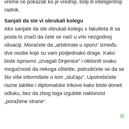
vreme će pokazati ko je vredniji, bolji ili inteligentniji
radnik.
Sanjati da ste vi obrukali kolegu
Ako sanjate da ste obrukali kolegu s fakulteta ili sa
posla to znači da ćete se naći u vrlo nezgodnoj
situaciji. Moraćete da „arbitrirate u sporu“ između
dve osobe koje su vam podjednako drage. Kako
biste ispravno „izvagali činjenice“ i otklonili svaku
mogućnosti da nekoga oštetite, potrudićete se da se
što više informišete o tom „slučaju“. Upotrebićete
razne taktike i diplomatske trikove kako biste doneli
odluku, bez da zbog toga izgubite naklonost
„poražene strane“.