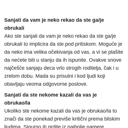
Sanjati da vam je neko rekao da ste ga/je
obrukali
Ako ste sanjali da vam je neko rekao da ste ga/je
obrukali to implicira da ste pod pritiskom. Moguće je
da neko ima velika očekivanja od vas, a vi se plašite
da nećete biti u stanju da ih ispunite. Ovakve snove
najčešće sanjaju deca vrlo strogih roditelja, čak i u
zrelom dobu. Mada su prisutni i kod ljudi koji
obavljaju veoma odgovorne poslove.
Sanjati da ste nekome kazali da vas je
obrukao/la
Ukoliko ste nekome kazali da vas je obrukao/la to
znači da ste ponekad previše kritični prema bliskim
ljudima. Sigurno ih grdite iz najbolje namere,