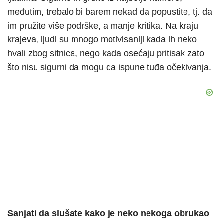
međutim, trebalo bi barem nekad da popustite, tj. da
im pružite više podrške, a manje kritika. Na kraju
krajeva, ljudi su mnogo motivisaniji kada ih neko
hvali zbog sitnica, nego kada osećaju pritisak zato
što nisu sigurni da mogu da ispune tuđa očekivanja.
Sanjati da slušate kako je neko nekoga obrukao