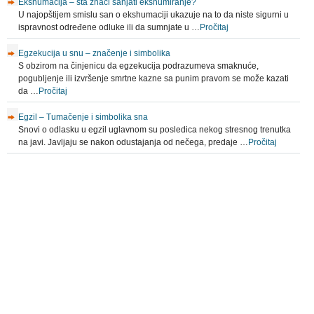
Ekshumacija – šta znači sanjati ekshumiranje?
U najopštijem smislu san o ekshumaciji ukazuje na to da niste sigurni u
ispravnost određene odluke ili da sumnjate u …
Pročitaj
Egzekucija u snu – značenje i simbolika
S obzirom na činjenicu da egzekucija podrazumeva smaknuće,
pogubljenje ili izvršenje smrtne kazne sa punim pravom se može kazati
da …
Pročitaj
Egzil – Tumačenje i simbolika sna
Snovi o odlasku u egzil uglavnom su posledica nekog stresnog trenutka
na javi. Javljaju se nakon odustajanja od nečega, predaje …
Pročitaj