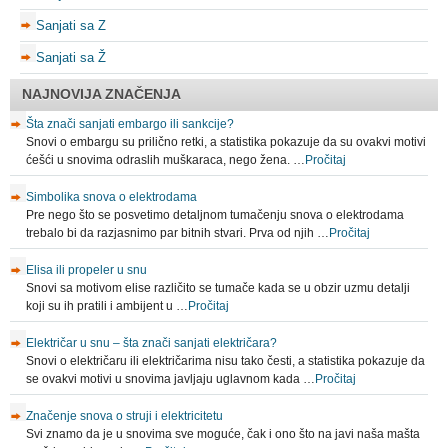
Sanjati sa Z
Sanjati sa Ž
NAJNOVIJA ZNAČENJA
Šta znači sanjati embargo ili sankcije?
Snovi o embargu su prilično retki, a statistika pokazuje da su ovakvi motivi
ćešći u snovima odraslih muškaraca, nego žena. …
Pročitaj
Simbolika snova o elektrodama
Pre nego što se posvetimo detaljnom tumačenju snova o elektrodama
trebalo bi da razjasnimo par bitnih stvari. Prva od njih …
Pročitaj
Elisa ili propeler u snu
Snovi sa motivom elise različito se tumače kada se u obzir uzmu detalji
koji su ih pratili i ambijent u …
Pročitaj
Električar u snu – šta znači sanjati električara?
Snovi o električaru ili električarima nisu tako česti, a statistika pokazuje da
se ovakvi motivi u snovima javljaju uglavnom kada …
Pročitaj
Značenje snova o struji i elektricitetu
Svi znamo da je u snovima sve moguće, čak i ono što na javi naša mašta