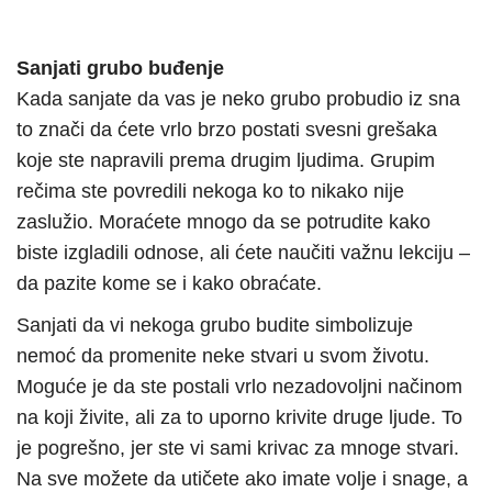
Sanjati grubo buđenje
Kada sanjate da vas je neko grubo probudio iz sna
to znači da ćete vrlo brzo postati svesni grešaka
koje ste napravili prema drugim ljudima. Grupim
rečima ste povredili nekoga ko to nikako nije
zaslužio. Moraćete mnogo da se potrudite kako
biste izgladili odnose, ali ćete naučiti važnu lekciju –
da pazite kome se i kako obraćate.
Sanjati da vi nekoga grubo budite simbolizuje
nemoć da promenite neke stvari u svom životu.
Moguće je da ste postali vrlo nezadovoljni načinom
na koji živite, ali za to uporno krivite druge ljude. To
je pogrešno, jer ste vi sami krivac za mnoge stvari.
Na sve možete da utičete ako imate volje i snage, a