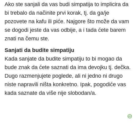
Ako ste sanjali da vas budi simpatija to implicira da
bi trebalo da načinite prvi korak, tj. da ga/je
pozovete na kafu ili piće. Najgore što može da vam
se dogodi jeste da vas odbije, a i tada ćete barem
znati na čemu ste.
Sanjati da budite simpatiju
Kada sanjate da budite simpatiju to bi mogao da
bude znak da ćete saznati da ima devojku tj. dečka.
Dugo razmenjujete poglede, ali ni jedno ni drugo
niste napravili ništa konkretno. Ipak, pogodiće vas
kada saznate da više nije slobodan/a.