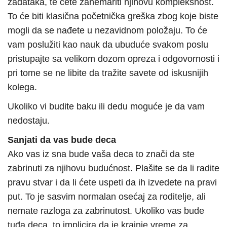
zadataka, te ćete zanemariti njihovu kompleksnost.
To će biti klasična početnička greška zbog koje biste
mogli da se nađete u nezavidnom položaju. To će
vam poslužiti kao nauk da ubuduće svakom poslu
pristupajte sa velikom dozom opreza i odgovornosti i
pri tome se ne libite da tražite savete od iskusnijih
kolega.
Ukoliko vi budite baku ili dedu moguće je da vam
nedostaju.
Sanjati da vas bude deca
Ako vas iz sna bude vaša deca to znači da ste
zabrinuti za njihovu budućnost. Plašite se da li radite
pravu stvar i da li ćete uspeti da ih izvedete na pravi
put. To je sasvim normalan osećaj za roditelje, ali
nemate razloga za zabrinutost. Ukoliko vas bude
tuđa deca, to implicira da je krajnje vreme za