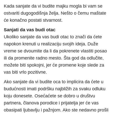
Kada sanjate da vi budite majku mogla bi vam se
ostvariti dugogodišnja želja. Nešto o čemu maštate
će konačno postati stvarnost.
Sanjati da vas budi otac
Ukoliko sanjate da vas budi otac to znači da ćete
napokon krenuti u realizaciju svojih ideja. Duže
vreme se dvoumite da li da pokrenete vlastiti posao
ili da promenite radno mesto. Šta god da odlučite,
možete biti spokojni, jer će promene koje slede za
vas biti vrlo pozitivne.
Ako sanjate da vi budite oca to implicira da ćete u
budućnosti imati podršku najbližih za svaku odluku
koju donesete. Osećaćete se dobro u društvu
partnera, članova porodice i prijatelja jer će vas
obasipati ljubavlju i pažnjom. Ako ste nedavno prošli