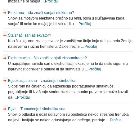
možda ne bi mogla …
Pročitaj
Elektrana – šta znači sanjati elektranu?
Snovi sa motivom elektrane prilično su retki, osim u slučajevima kada
sanjač ili neko ko mu/joj je blizak radi u …
Pročitaj
Šta znači sanjati ekvator?
Kao što sigurno znate, ekvator je zamišljena linija koja deli planetu Zemlju
na severnu i južnu hemisferu. Dakle, reč je …
Pročitaj
Ekshumacija – šta znači sanjati ekshumiranje?
U najopštijem smislu san o ekshumaciji ukazuje na to da niste sigurni u
ispravnost određene odluke ili da sumnjate u …
Pročitaj
Egzekucija u snu – značenje i simbolika
S obzirom na činjenicu da egzekucija podrazumeva smaknuće,
pogubljenje ili izvršenje smrtne kazne sa punim pravom se može kazati
da …
Pročitaj
Egzil – Tumačenje i simbolika sna
Snovi o odlasku u egzil uglavnom su posledica nekog stresnog trenutka
na javi. Javljaju se nakon odustajanja od nečega, predaje …
Pročitaj