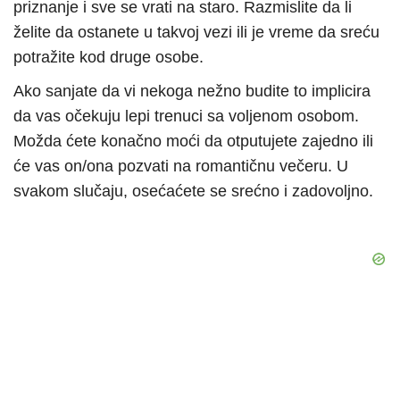
priznanje i sve se vrati na staro. Razmislite da li
želite da ostanete u takvoj vezi ili je vreme da sreću
potražite kod druge osobe.
Ako sanjate da vi nekoga nežno budite to implicira
da vas očekuju lepi trenuci sa voljenom osobom.
Možda ćete konačno moći da otputujete zajedno ili
će vas on/ona pozvati na romantičnu večeru. U
svakom slučaju, osećaćete se srećno i zadovoljno.