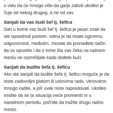
u vidu da će mnogo više da ga/je zaboli ukoliko je
čuje od nekog drugog, a ne od vas.
Sanjati da vas budi šef tj. šefica
San u kome vas budi šef tj. šefica je jasan znak da
ste opsednuti poslom. Istina je da imate ogromnu
odgovornost, međutim, morate da pronađete način
da se opustite i da o tome šta vas čeka na radnom
mestu ne razmišljate kada dođete kući.
Sanjati da budite šefa tj. šeficu
Ako ste sanjali da budite šefa tj. šeficu moguće je da
niste zadovoljni platom ili uslovima rada. Verovatno
mnogo radite, a još uvek niste napredovali. Ukoliko
mislite da se ta situacija neće promeniti ni u
narednom periodu, počnite da tražite drugo radno
mesto.