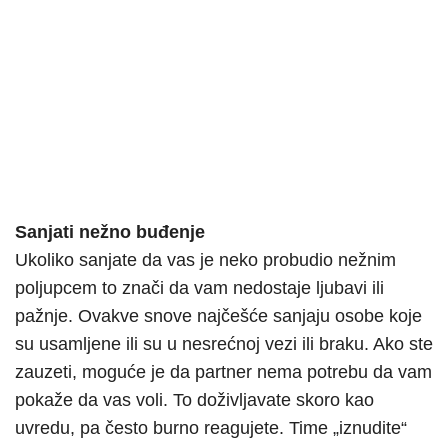
Sanjati nežno buđenje
Ukoliko sanjate da vas je neko probudio nežnim
poljupcem to znači da vam nedostaje ljubavi ili
pažnje. Ovakve snove najčešće sanjaju osobe koje
su usamljene ili su u nesrećnoj vezi ili braku. Ako ste
zauzeti, moguće je da partner nema potrebu da vam
pokaže da vas voli. To doživljavate skoro kao
uvredu, pa često burno reagujete. Time „iznudite“