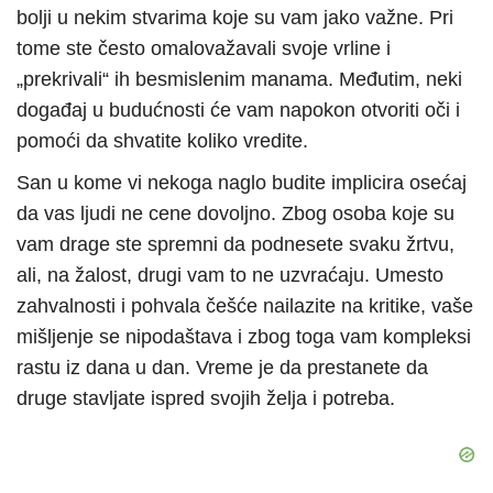
bolji u nekim stvarima koje su vam jako važne. Pri
tome ste često omalovažavali svoje vrline i
„prekrivali“ ih besmislenim manama. Međutim, neki
događaj u budućnosti će vam napokon otvoriti oči i
pomoći da shvatite koliko vredite.
San u kome vi nekoga naglo budite implicira osećaj
da vas ljudi ne cene dovoljno. Zbog osoba koje su
vam drage ste spremni da podnesete svaku žrtvu,
ali, na žalost, drugi vam to ne uzvraćaju. Umesto
zahvalnosti i pohvala češće nailazite na kritike, vaše
mišljenje se nipodaštava i zbog toga vam kompleksi
rastu iz dana u dan. Vreme je da prestanete da
druge stavljate ispred svojih želja i potreba.