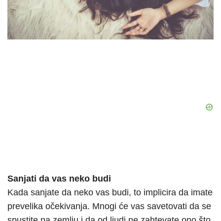
Sanjati da vas neko budi
Kada sanjate da neko vas budi, to implicira da imate
prevelika očekivanja. Mnogi će vas savetovati da se
spustite na zemlju i da od ljudi ne zahtevate ono što