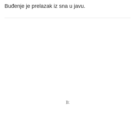
Buđenje je prelazak iz sna u javu.
});