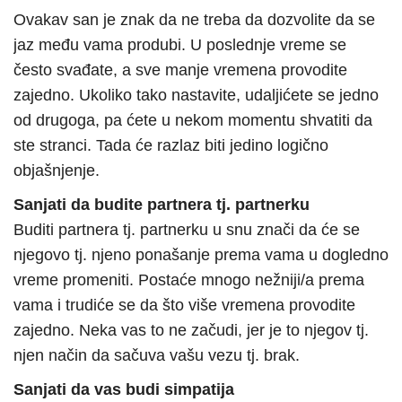
Ovakav san je znak da ne treba da dozvolite da se
jaz među vama produbi. U poslednje vreme se
često svađate, a sve manje vremena provodite
zajedno. Ukoliko tako nastavite, udaljićete se jedno
od drugoga, pa ćete u nekom momentu shvatiti da
ste stranci. Tada će razlaz biti jedino logično
objašnjenje.
Sanjati da budite partnera tj. partnerku
Buditi partnera tj. partnerku u snu znači da će se
njegovo tj. njeno ponašanje prema vama u dogledno
vreme promeniti. Postaće mnogo nežniji/a prema
vama i trudiće se da što više vremena provodite
zajedno. Neka vas to ne začudi, jer je to njegov tj.
njen način da sačuva vašu vezu tj. brak.
Sanjati da vas budi simpatija