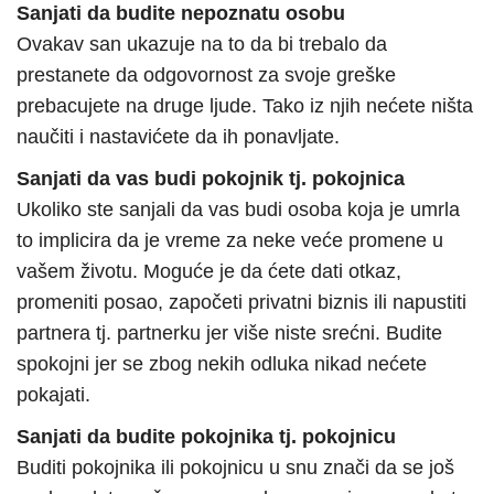
Sanjati da budite nepoznatu osobu
Ovakav san ukazuje na to da bi trebalo da
prestanete da odgovornost za svoje greške
prebacujete na druge ljude. Tako iz njih nećete ništa
naučiti i nastavićete da ih ponavljate.
Sanjati da vas budi pokojnik tj. pokojnica
Ukoliko ste sanjali da vas budi osoba koja je umrla
to implicira da je vreme za neke veće promene u
vašem životu. Moguće je da ćete dati otkaz,
promeniti posao, započeti privatni biznis ili napustiti
partnera tj. partnerku jer više niste srećni. Budite
spokojni jer se zbog nekih odluka nikad nećete
pokajati.
Sanjati da budite pokojnika tj. pokojnicu
Buditi pokojnika ili pokojnicu u snu znači da se još