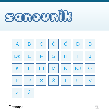
A
B
C
Č
Ć
D
Đ
Dž
E
F
G
H
I
J
K
L
LJ
M
N
NJ
O
P
R
S
Š
T
U
V
Z
Ž