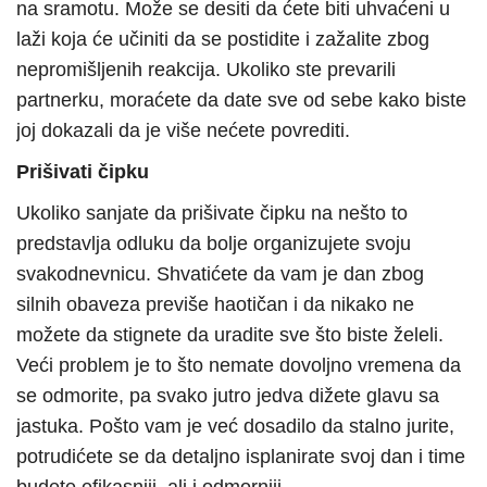
na sramotu. Može se desiti da ćete biti uhvaćeni u
laži koja će učiniti da se postidite i zažalite zbog
nepromišljenih reakcija. Ukoliko ste prevarili
partnerku, moraćete da date sve od sebe kako biste
joj dokazali da je više nećete povrediti.
Prišivati čipku
Ukoliko sanjate da prišivate čipku na nešto to
predstavlja odluku da bolje organizujete svoju
svakodnevnicu. Shvatićete da vam je dan zbog
silnih obaveza previše haotičan i da nikako ne
možete da stignete da uradite sve što biste želeli.
Veći problem je to što nemate dovoljno vremena da
se odmorite, pa svako jutro jedva dižete glavu sa
jastuka. Pošto vam je već dosadilo da stalno jurite,
potrudićete se da detaljno isplanirate svoj dan i time