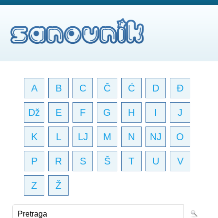
A
B
C
Č
Ć
D
Đ
Dž
E
F
G
H
I
J
K
L
LJ
M
N
NJ
O
P
R
S
Š
T
U
V
Z
Ž