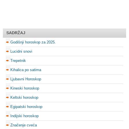
SADRŽAJ
Godišnji horoskop za 2025.
Lucidni snovi
Trepetnik
Kihalica po satima
Ljubavni Horoskop
Kineski horoskop
Keltski horoskop
Egipatski horoskop
Indijski horoskop
Značenje cveća