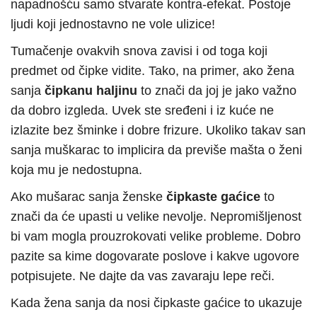
napadnošću samo stvarate kontra-efekat. Postoje
ljudi koji jednostavno ne vole ulizice!
Tumačenje ovakvih snova zavisi i od toga koji
predmet od čipke vidite. Tako, na primer, ako žena
sanja
čipkanu haljinu
to znači da joj je jako važno
da dobro izgleda. Uvek ste sređeni i iz kuće ne
izlazite bez šminke i dobre frizure. Ukoliko takav san
sanja muškarac to implicira da previše mašta o ženi
koja mu je nedostupna.
Ako mušarac sanja ženske
čipkaste gaćice
to
znači da će upasti u velike nevolje. Nepromišljenost
bi vam mogla prouzrokovati velike probleme. Dobro
pazite sa kime dogovarate poslove i kakve ugovore
potpisujete. Ne dajte da vas zavaraju lepe reči.
Kada žena sanja da nosi čipkaste gaćice to ukazuje