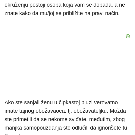
okruženju postoji osoba koja vam se dopada, a ne
znate kako da mu/joj se približite na pravi način.
Ako ste sanjali ženu u čipkastoj bluzi verovatno
imate tajnog obožavaoca, tj. obožavateljku. Možda
ste primetili da se nekome sviđate, međutim, zbog
manjka samopouzdanja ste odlučili da ignorišete tu