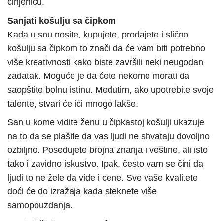
činjenicu.
Sanjati košulju sa čipkom
Kada u snu nosite, kupujete, prodajete i slično
košulju sa čipkom to znači da će vam biti potrebno
više kreativnosti kako biste završili neki neugodan
zadatak. Moguće je da ćete nekome morati da
saopštite bolnu istinu. Međutim, ako upotrebite svoje
talente, stvari će ići mnogo lakše.
San u kome vidite ženu u čipkastoj košulji ukazuje
na to da se plašite da vas ljudi ne shvataju dovoljno
ozbiljno. Posedujete brojna znanja i veštine, ali isto
tako i zavidno iskustvo. Ipak, često vam se čini da
ljudi to ne žele da vide i cene. Sve vaše kvalitete
doći će do izražaja kada steknete više
samopouzdanja.