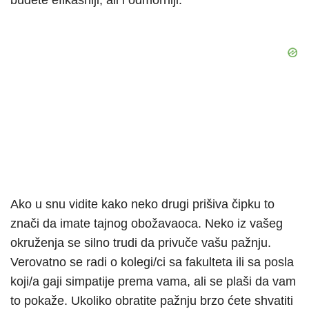
budete efikasniji, ali i odmorniji.
Ako u snu vidite kako neko drugi prišiva čipku to
znači da imate tajnog obožavaoca. Neko iz vašeg
okruženja se silno trudi da privuče vašu pažnju.
Verovatno se radi o kolegi/ci sa fakulteta ili sa posla
koji/a gaji simpatije prema vama, ali se plaši da vam
to pokaže. Ukoliko obratite pažnju brzo ćete shvatiti