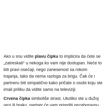
Ako u snu vidite
plavu čipku
to implicira da ćete se
„zatreskati“ u nekoga ko vam nije dostupan. Neće to
biti pravi osećaji, nego zanesenost sa rokom
trajanja, tako da nema razloga za brigu. Čak će i
partneru biti simpatično kako pričate o osobi koju ste
imali priliku da vidite samo na televiziji.
Crvena čipka
simboliše strast. Ukoliko ste u dužoj
vezi ili braku, partner će vam prirediti nezaboravnu