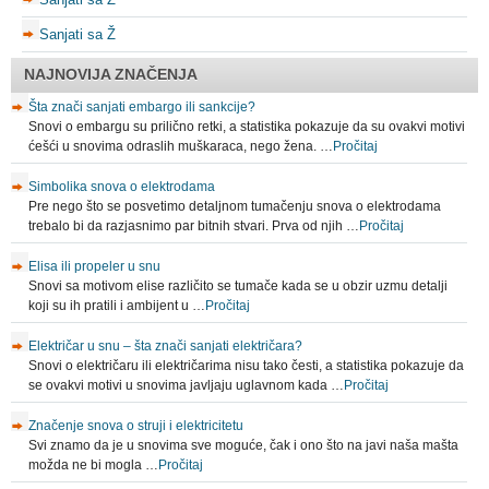
Sanjati sa Ž
NAJNOVIJA ZNAČENJA
Šta znači sanjati embargo ili sankcije?
Snovi o embargu su prilično retki, a statistika pokazuje da su ovakvi motivi
ćešći u snovima odraslih muškaraca, nego žena. …
Pročitaj
Simbolika snova o elektrodama
Pre nego što se posvetimo detaljnom tumačenju snova o elektrodama
trebalo bi da razjasnimo par bitnih stvari. Prva od njih …
Pročitaj
Elisa ili propeler u snu
Snovi sa motivom elise različito se tumače kada se u obzir uzmu detalji
koji su ih pratili i ambijent u …
Pročitaj
Električar u snu – šta znači sanjati električara?
Snovi o električaru ili električarima nisu tako česti, a statistika pokazuje da
se ovakvi motivi u snovima javljaju uglavnom kada …
Pročitaj
Značenje snova o struji i elektricitetu
Svi znamo da je u snovima sve moguće, čak i ono što na javi naša mašta
možda ne bi mogla …
Pročitaj