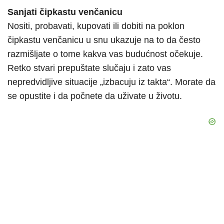
Sanjati čipkastu venčanicu
Nositi, probavati, kupovati ili dobiti na poklon
čipkastu venčanicu u snu ukazuje na to da često
razmišljate o tome kakva vas budućnost očekuje.
Retko stvari prepuštate slučaju i zato vas
nepredvidljive situacije „izbacuju iz takta“. Morate da
se opustite i da počnete da uživate u životu.