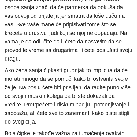
osoba sanja znači da će partnerka da pokuša da
vas odvoji od prijatelja jer smatra da loše utiču na
vas. Sve vaše mane će pripisivati tome što se
krećete u društvu ljudi koji se njoj ne dopadaju. Na
vama je da odlučite da li ćete da nastavite da se
provodite vreme sa drugarima ili ćete poslušati svoju
dragu.
Ako žena sanja čipkasti grudnjak to implicira da će
morati mnogo da se pomuči kako bi ostvarila svoje
želje. Na poslu ćete biti prisiljeni da radite puno više
od svojih muških kolega da bi ste dokazali da
vredite. Pretrpećete i diskriminaciju i potcenjivanje i
sabotažu, ali ćete sve to zanemariti kako biste stigli
do svog cilja.
Boja čipke je takođe važna za tumačenje ovakvih