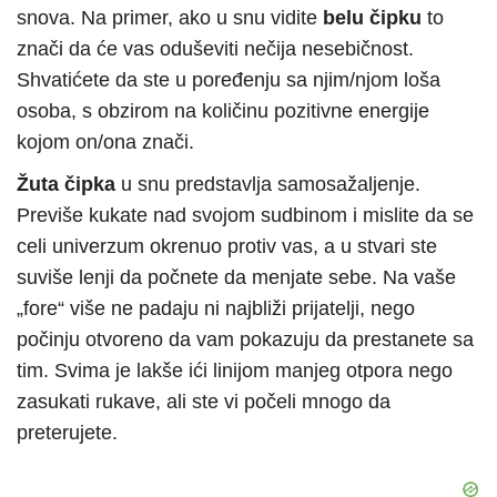
snova. Na primer, ako u snu vidite
belu čipku
to
znači da će vas oduševiti nečija nesebičnost.
Shvatićete da ste u poređenju sa njim/njom loša
osoba, s obzirom na količinu pozitivne energije
kojom on/ona znači.
Žuta čipka
u snu predstavlja samosažaljenje.
Previše kukate nad svojom sudbinom i mislite da se
celi univerzum okrenuo protiv vas, a u stvari ste
suviše lenji da počnete da menjate sebe. Na vaše
„fore“ više ne padaju ni najbliži prijatelji, nego
počinju otvoreno da vam pokazuju da prestanete sa
tim. Svima je lakše ići linijom manjeg otpora nego
zasukati rukave, ali ste vi počeli mnogo da
preterujete.