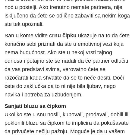
noć u postelji. Ako trenutno nemate partnera, nije
isključeno da ćete se odlično zabaviti sa nekim koga
ste tek upoznali.
San u kome vidite
crnu čipku
ukazuje na to da ćete
konačno sebi priznati da ste u emotivnoj vezi koja
nema budućnost. Ako ste u nekoj vrsti tajnog
odnosa i potajno ste se nadali da će partner odlučiti
da vas predstavi svima, verovatno ćete se
razočarati kada shvatite da se to neće desiti. Doći
ćete do zaključka da to ni nije bila ljubav, nego
navika i potreba za uzbuđenjem.
Sanjati bluzu sa čipkom
Ukoliko ste u snu nosili, kupovali, prodavali, dobili ili
poklonili bluzu sa čipkom to implicira da pokušavate
da privučete nečiju pažnju. Moguće je da u vašem