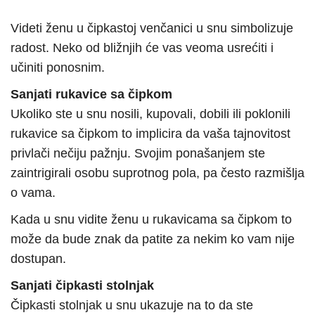
Videti ženu u čipkastoj venčanici u snu simbolizuje
radost. Neko od bližnjih će vas veoma usrećiti i
učiniti ponosnim.
Sanjati rukavice sa čipkom
Ukoliko ste u snu nosili, kupovali, dobili ili poklonili
rukavice sa čipkom to implicira da vaša tajnovitost
privlači nečiju pažnju. Svojim ponašanjem ste
zaintrigirali osobu suprotnog pola, pa često razmišlja
o vama.
Kada u snu vidite ženu u rukavicama sa čipkom to
može da bude znak da patite za nekim ko vam nije
dostupan.
Sanjati čipkasti stolnjak
Čipkasti stolnjak u snu ukazuje na to da ste