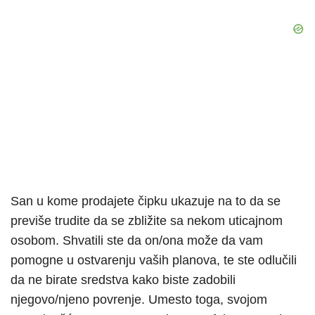
San u kome prodajete čipku ukazuje na to da se
previše trudite da se zbližite sa nekom uticajnom
osobom. Shvatili ste da on/ona može da vam
pomogne u ostvarenju vaših planova, te ste odlučili
da ne birate sredstva kako biste zadobili
njegovo/njeno povrenje. Umesto toga, svojom