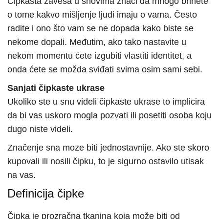
Čipkasta zavesa u snovima znači da mnogo brinete
o tome kakvo mišljenje ljudi imaju o vama. Često
radite i ono što vam se ne dopada kako biste se
nekome dopali. Međutim, ako tako nastavite u
nekom momentu ćete izgubiti vlastiti identitet, a
onda ćete se možda sviđati svima osim sami sebi.
Sanjati čipkaste ukrase
Ukoliko ste u snu videli čipkaste ukrase to implicira
da bi vas uskoro mogla pozvati ili posetiti osoba koju
dugo niste videli.
Značenje sna moze biti jednostavnije. Ako ste skoro
kupovali ili nosili čipku, to je sigurno ostavilo utisak
na vas.
Definicija čipke
Čipka je prozračna tkanina koja može biti od