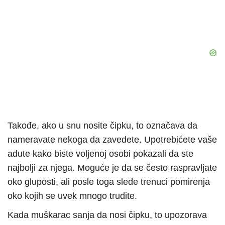
Takođe, ako u snu nosite čipku, to označava da
nameravate nekoga da zavedete. Upotrebićete vaše
adute kako biste voljenoj osobi pokazali da ste
najbolji za njega. Moguće je da se često raspravljate
oko gluposti, ali posle toga slede trenuci pomirenja
oko kojih se uvek mnogo trudite.
Kada muškarac sanja da nosi čipku, to upozorava