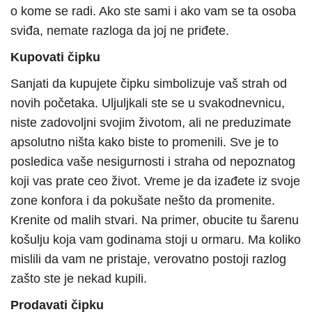
o kome se radi. Ako ste sami i ako vam se ta osoba
sviđa, nemate razloga da joj ne priđete.
Kupovati čipku
Sanjati da kupujete čipku simbolizuje vaš strah od
novih početaka. Uljuljkali ste se u svakodnevnicu,
niste zadovoljni svojim životom, ali ne preduzimate
apsolutno ništa kako biste to promenili. Sve je to
posledica vaše nesigurnosti i straha od nepoznatog
koji vas prate ceo život. Vreme je da izađete iz svoje
zone konfora i da pokušate nešto da promenite.
Krenite od malih stvari. Na primer, obucite tu šarenu
košulju koja vam godinama stoji u ormaru. Ma koliko
mislili da vam ne pristaje, verovatno postoji razlog
zašto ste je nekad kupili.
Prodavati čipku