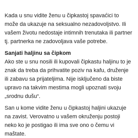
Kada u snu vidite ženu u čipkastoj spavaćici to
može da ukazuje na seksualno nezadovoljstvo. Ili
vašem životu nedostaje intimnih trenutaka ili partner
tj. partnerka ne zadovoljava vaše potrebe.
Sanjati haljinu sa čipkom
Ako ste u snu nosili ili kupovali čipkastu haljinu to je
znak da treba da prihvatite poziv na kafu, druženje
ili zabavu sa prijateljima. Nije isključeno da biste
upravo na takvim mestima mogli upoznati svoju
„srodnu dušu“.
San u kome vidite ženu u čipkastoj haljini ukazuje
na zavist. Verovatno u vašem okruženju postoji
neko ko je postigao ili ima sve ono o čemu vi
maštate.