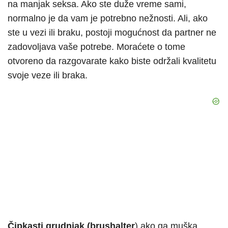
na manjak seksa. Ako ste duže vreme sami,
normalno je da vam je potrebno nežnosti. Ali, ako
ste u vezi ili braku, postoji mogućnost da partner ne
zadovoljava vaše potrebe. Moraćete o tome
otvoreno da razgovarate kako biste održali kvalitetu
svoje veze ili braka.
Čipkasti grudnjak (brushalter
) ako ga muška