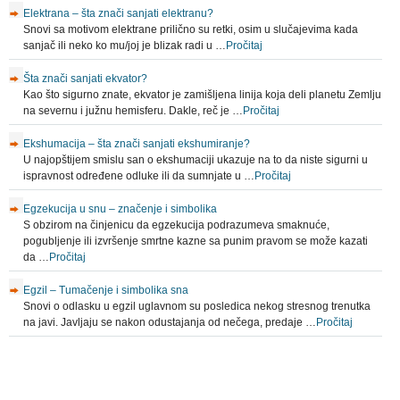
Elektrana – šta znači sanjati elektranu?
Snovi sa motivom elektrane prilično su retki, osim u slučajevima kada
sanjač ili neko ko mu/joj je blizak radi u …
Pročitaj
Šta znači sanjati ekvator?
Kao što sigurno znate, ekvator je zamišljena linija koja deli planetu Zemlju
na severnu i južnu hemisferu. Dakle, reč je …
Pročitaj
Ekshumacija – šta znači sanjati ekshumiranje?
U najopštijem smislu san o ekshumaciji ukazuje na to da niste sigurni u
ispravnost određene odluke ili da sumnjate u …
Pročitaj
Egzekucija u snu – značenje i simbolika
S obzirom na činjenicu da egzekucija podrazumeva smaknuće,
pogubljenje ili izvršenje smrtne kazne sa punim pravom se može kazati
da …
Pročitaj
Egzil – Tumačenje i simbolika sna
Snovi o odlasku u egzil uglavnom su posledica nekog stresnog trenutka
na javi. Javljaju se nakon odustajanja od nečega, predaje …
Pročitaj