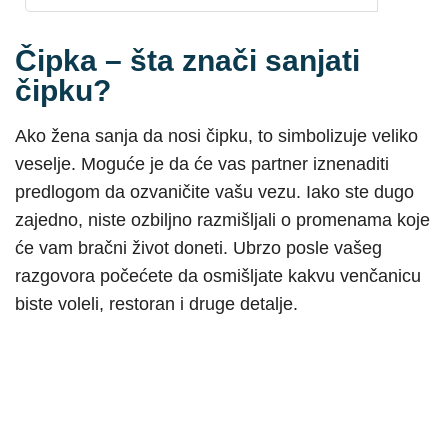
Čipka – šta znači sanjati
čipku?
Ako žena sanja da nosi čipku, to simbolizuje veliko
veselje. Moguće je da će vas partner iznenaditi
predlogom da ozvaničite vašu vezu. Iako ste dugo
zajedno, niste ozbiljno razmišljali o promenama koje
će vam bračni život doneti. Ubrzo posle vašeg
razgovora počećete da osmišljate kakvu venčanicu
biste voleli, restoran i druge detalje.