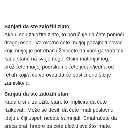
Sanjati da ste založili zlato
Ako u snu založite zlato, to poručuje da ćete pomoći
dragoj osobi. Verovatno ćete mu/joj pozajmiti novac
koji mu/joj je potreban i želećete da vam ga vrati tek
kada stane na svoje noge. Osim materijalnog,
pružićete mu/joj podršku i bićete jedan/jedna od
retkih koji/a će verovati da će postići ono što je
zamislio/la.
Sanjati da ste založili stan
Kada u snu založite stan, to implicira da ćete
rizikovati. Može se desiti da ćete imati poslovnu
ideju u čiji uspeh nećete sumnjati. Smatraćete da
sreća prati hrabre pa ćete uložiti sve što imate.