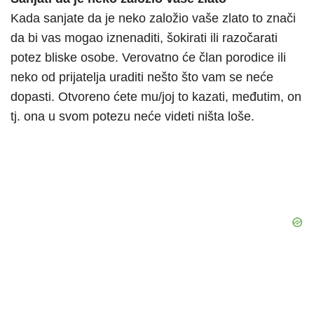
Kada sanjate da je neko založio vaše zlato to znači
da bi vas mogao iznenaditi, šokirati ili razočarati
potez bliske osobe. Verovatno će član porodice ili
neko od prijatelja uraditi nešto što vam se neće
dopasti. Otvoreno ćete mu/joj to kazati, međutim, on
tj. ona u svom potezu neće videti ništa loše.