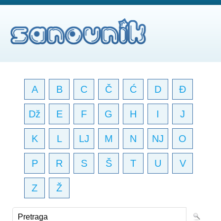
A
B
C
Č
Ć
D
Đ
Dž
E
F
G
H
I
J
K
L
LJ
M
N
NJ
O
P
R
S
Š
T
U
V
Z
Ž