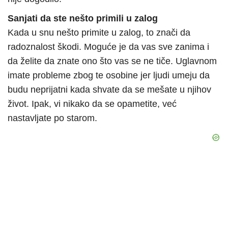
Sanjati da ste nešto primili u zalog
Kada u snu nešto primite u zalog, to znači da
radoznalost škodi. Moguće je da vas sve zanima i
da želite da znate ono što vas se ne tiče. Uglavnom
imate probleme zbog te osobine jer ljudi umeju da
budu neprijatni kada shvate da se mešate u njihov
život. Ipak, vi nikako da se opametite, već
nastavljate po starom.