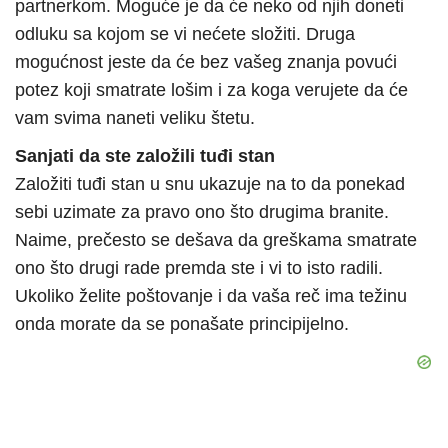
partnerkom. Moguće je da će neko od njih doneti
odluku sa kojom se vi nećete složiti. Druga
mogućnost jeste da će bez vašeg znanja povući
potez koji smatrate lošim i za koga verujete da će
vam svima naneti veliku štetu.
Sanjati da ste založili tuđi stan
Založiti tuđi stan u snu ukazuje na to da ponekad
sebi uzimate za pravo ono što drugima branite.
Naime, prečesto se dešava da greškama smatrate
ono što drugi rade premda ste i vi to isto radili.
Ukoliko želite poštovanje i da vaša reč ima težinu
onda morate da se ponašate principijelno.