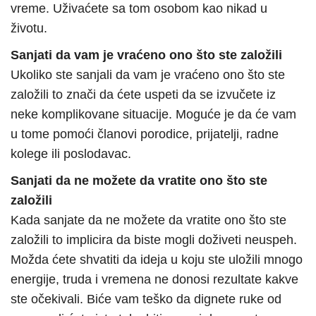
vreme. Uživaćete sa tom osobom kao nikad u
životu.
Sanjati da vam je vraćeno ono što ste založili
Ukoliko ste sanjali da vam je vraćeno ono što ste
založili to znači da ćete uspeti da se izvučete iz
neke komplikovane situacije. Moguće je da će vam
u tome pomoći članovi porodice, prijatelji, radne
kolege ili poslodavac.
Sanjati da ne možete da vratite ono što ste
založili
Kada sanjate da ne možete da vratite ono što ste
založili to implicira da biste mogli doživeti neuspeh.
Možda ćete shvatiti da ideja u koju ste uložili mnogo
energije, truda i vremena ne donosi rezultate kakve
ste očekivali. Biće vam teško da dignete ruke od