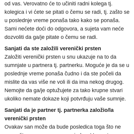
od vas. Verovatno će to učiniti radni kolega tj.
kolegica i vi ćete se pitati o čemu se radi, tj. zašto se
u poslednje vreme ponaša tako kako se ponaša.
Sami nećete doći do odgovora, a sujeta vam neće
dozvoliti da ga/je pitate o čemu se radi.
Sanjati da ste založili verenički prsten
Založiti verenički prsten u snu ukazuje na to da
sumnjate u partnera tj. partnerku. Moguće je da se u
poslednje vreme ponaša čudno i da ste počeli da
mislite da vas više ne voli ili da ima nekog drugog.
Nemojte da ga/je optužujete za tako krupne stvari
ukoliko nemate dokaze koji potvrđuju vaše sumnje.
Sanjati da je partner tj. partnerka založio/la
verenički prsten
Ovakav san može da bude posledica toga što ne