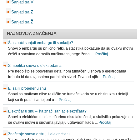
Sanjati sa V
Sanjati sa Z
Sanjati sa Ž
NAJNOVIJA ZNAČENJA
Šta znači sanjati embargo ili sankcije?
Snovi o embargu su prilično retki, a statistika pokazuje da su ovakvi motivi
ćešći u snovima odraslih muškaraca, nego žena. …
Pročitaj
Simbolika snova o elektrodama
Pre nego što se posvetimo detaljnom tumačenju snova o elektrodama
trebalo bi da razjasnimo par bitnih stvari. Prva od njih …
Pročitaj
Elisa ili propeler u snu
Snovi sa motivom elise različito se tumače kada se u obzir uzmu detalji
koji su ih pratili i ambijent u …
Pročitaj
Električar u snu – šta znači sanjati električara?
Snovi o električaru ili električarima nisu tako česti, a statistika pokazuje da
se ovakvi motivi u snovima javljaju uglavnom kada …
Pročitaj
Značenje snova o struji i elektricitetu
Svi znamo da je u snovima sve moguće, čak i ono što na javi naša mašta