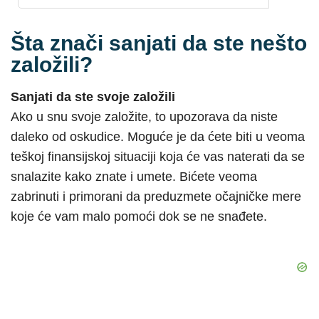
Šta znači sanjati da ste nešto
založili?
Sanjati da ste svoje založili
Ako u snu svoje založite, to upozorava da niste
daleko od oskudice. Moguće je da ćete biti u veoma
teškoj finansijskoj situaciji koja će vas naterati da se
snalazite kako znate i umete. Bićete veoma
zabrinuti i primorani da preduzmete očajničke mere
koje će vam malo pomoći dok se ne snađete.