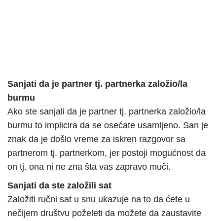
Sanjati da je partner tj. partnerka založio/la
burmu
Ako ste sanjali da je partner tj. partnerka založio/la
burmu to implicira da se osećate usamljeno. San je
znak da je došlo vreme za iskren razgovor sa
partnerom tj. partnerkom, jer postoji mogućnost da
on tj. ona ni ne zna šta vas zapravo muči.
Sanjati da ste založili sat
Založiti ručni sat u snu ukazuje na to da ćete u
nečijem društvu poželeti da možete da zaustavite