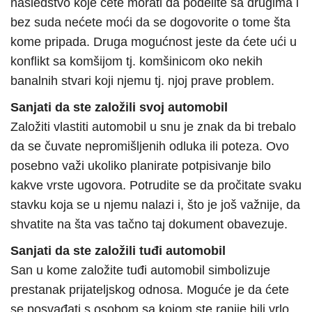
nasledstvo koje ćete morati da podelite sa drugima i
bez suda nećete moći da se dogovorite o tome šta
kome pripada. Druga mogućnost jeste da ćete ući u
konflikt sa komšijom tj. komšinicom oko nekih
banalnih stvari koji njemu tj. njoj prave problem.
Sanjati da ste založili svoj automobil
Založiti vlastiti automobil u snu je znak da bi trebalo
da se čuvate nepromišljenih odluka ili poteza. Ovo
posebno važi ukoliko planirate potpisivanje bilo
kakve vrste ugovora. Potrudite se da pročitate svaku
stavku koja se u njemu nalazi i, što je još važnije, da
shvatite na šta vas tačno taj dokument obavezuje.
Sanjati da ste založili tuđi automobil
San u kome založite tuđi automobil simbolizuje
prestanak prijateljskog odnosa. Moguće je da ćete
se posvađati s osobom sa kojom ste ranije bili vrlo