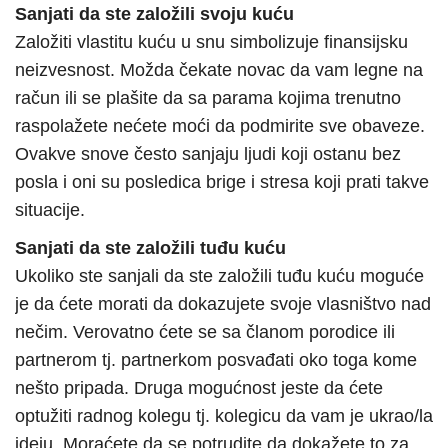
Sanjati da ste založili svoju kuću
Založiti vlastitu kuću u snu simbolizuje finansijsku
neizvesnost. Možda čekate novac da vam legne na
račun ili se plašite da sa parama kojima trenutno
raspolažete nećete moći da podmirite sve obaveze.
Ovakve snove često sanjaju ljudi koji ostanu bez
posla i oni su posledica brige i stresa koji prati takve
situacije.
Sanjati da ste založili tuđu kuću
Ukoliko ste sanjali da ste založili tuđu kuću moguće
je da ćete morati da dokazujete svoje vlasništvo nad
nečim. Verovatno ćete se sa članom porodice ili
partnerom tj. partnerkom posvađati oko toga kome
nešto pripada. Druga mogućnost jeste da ćete
optužiti radnog kolegu tj. kolegicu da vam je ukrao/la
ideju. Moraćete da se potrudite da dokažete to za