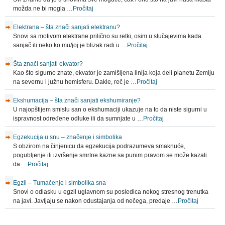
možda ne bi mogla …
Pročitaj
Elektrana – šta znači sanjati elektranu?
Snovi sa motivom elektrane prilično su retki, osim u slučajevima kada
sanjač ili neko ko mu/joj je blizak radi u …
Pročitaj
Šta znači sanjati ekvator?
Kao što sigurno znate, ekvator je zamišljena linija koja deli planetu Zemlju
na severnu i južnu hemisferu. Dakle, reč je …
Pročitaj
Ekshumacija – šta znači sanjati ekshumiranje?
U najopštijem smislu san o ekshumaciji ukazuje na to da niste sigurni u
ispravnost određene odluke ili da sumnjate u …
Pročitaj
Egzekucija u snu – značenje i simbolika
S obzirom na činjenicu da egzekucija podrazumeva smaknuće,
pogubljenje ili izvršenje smrtne kazne sa punim pravom se može kazati
da …
Pročitaj
Egzil – Tumačenje i simbolika sna
Snovi o odlasku u egzil uglavnom su posledica nekog stresnog trenutka
na javi. Javljaju se nakon odustajanja od nečega, predaje …
Pročitaj