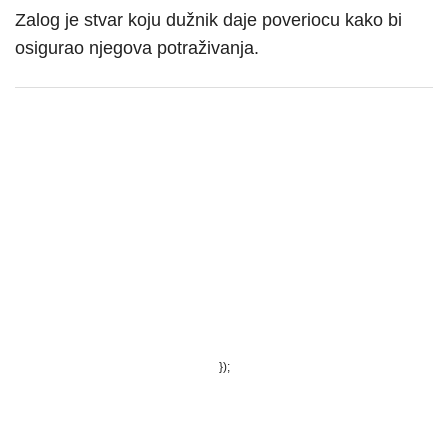
Zalog je stvar koju dužnik daje poveriocu kako bi
osigurao njegova potraživanja.
});