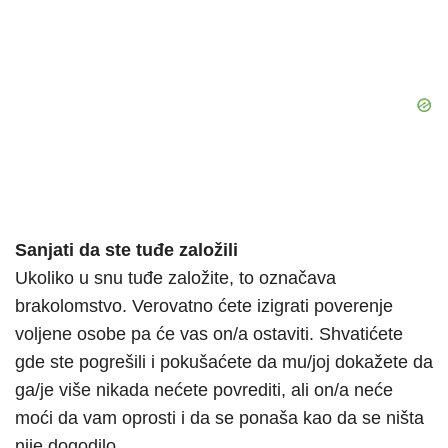
Sanjati da ste tuđe založili
Ukoliko u snu tuđe založite, to označava
brakolomstvo. Verovatno ćete izigrati poverenje
voljene osobe pa će vas on/a ostaviti. Shvatićete
gde ste pogrešili i pokušaćete da mu/joj dokažete da
ga/je više nikada nećete povrediti, ali on/a neće
moći da vam oprosti i da se ponaša kao da se ništa
nije dogodilo.