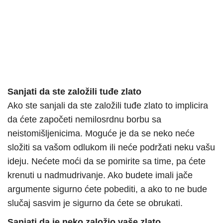
Sanjati da ste založili tuđe zlato
Ako ste sanjali da ste založili tuđe zlato to implicira
da ćete započeti nemilosrdnu borbu sa
neistomišljenicima. Moguće je da se neko neće
složiti sa vašom odlukom ili neće podržati neku vašu
ideju. Nećete moći da se pomirite sa time, pa ćete
krenuti u nadmudrivanje. Ako budete imali jače
argumente sigurno ćete pobediti, a ako to ne bude
slučaj sasvim je sigurno da ćete se obrukati.
Sanjati da je neko založio vaše zlato