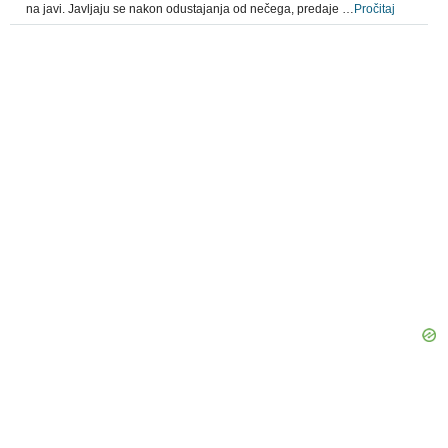
na javi. Javljaju se nakon odustajanja od nečega, predaje …
Pročitaj