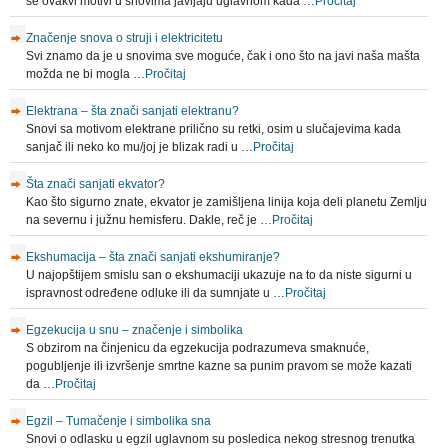
se ovakvi motivi u snovima javljaju uglavnom kada …
Pročitaj
Značenje snova o struji i elektricitetu
Svi znamo da je u snovima sve moguće, čak i ono što na javi naša mašta
možda ne bi mogla …
Pročitaj
Elektrana – šta znači sanjati elektranu?
Snovi sa motivom elektrane prilično su retki, osim u slučajevima kada
sanjač ili neko ko mu/joj je blizak radi u …
Pročitaj
Šta znači sanjati ekvator?
Kao što sigurno znate, ekvator je zamišljena linija koja deli planetu Zemlju
na severnu i južnu hemisferu. Dakle, reč je …
Pročitaj
Ekshumacija – šta znači sanjati ekshumiranje?
U najopštijem smislu san o ekshumaciji ukazuje na to da niste sigurni u
ispravnost određene odluke ili da sumnjate u …
Pročitaj
Egzekucija u snu – značenje i simbolika
S obzirom na činjenicu da egzekucija podrazumeva smaknuće,
pogubljenje ili izvršenje smrtne kazne sa punim pravom se može kazati
da …
Pročitaj
Egzil – Tumačenje i simbolika sna
Snovi o odlasku u egzil uglavnom su posledica nekog stresnog trenutka