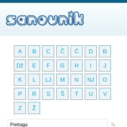
A
B
C
Č
Ć
D
Đ
Dž
E
F
G
H
I
J
K
L
LJ
M
N
NJ
O
P
R
S
Š
T
U
V
Z
Ž