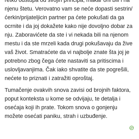
retko odstupa od svojih principa, makar oni bili i na
njenu štetu. Verovatno vam se neće dopasti sestrin/
ćerkin/prijateljicin partner pa ćete pokušati da ga
ocrnite i da joj dokažete kako nije dovoljno dobar za
nju. Zaboravićete da ste i vi nekada bili na njenom
mestu i da ste mrzeli kada drugi pokušavaju da žive
vaš život. Smatraćete da vi najbolje znate šta joj je
potrebno zbog čega ćete nastaviti sa pritiscima i
uslovljavanjima. Čak iako shvatite da ste pogrešili,
nećete to priznati i zatražiti oproštaj.
Tumačenje ovakvih snova zavisi od brojnih faktora,
poput konteksta u kome se odvijaju, te detalja i
osećaja koji ih prate. Tokom snova o gonjenju
možete osećati paniku, strah i uzbuđenje.