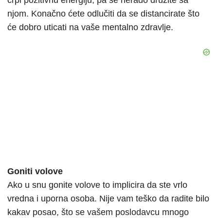
crpi pozitivnu energiju, pa se nerado družite sa
njom. Konačno ćete odlučiti da se distancirate što
će dobro uticati na vaše mentalno zdravlje.
Goniti volove
Ako u snu gonite volove to implicira da ste vrlo
vredna i uporna osoba. Nije vam teško da radite bilo
kakav posao, što se vašem poslodavcu mnogo