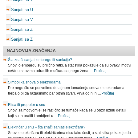
Sanjati sa U
Sanjati sa V
Sanjati sa Z
Sanjati sa Ž
NAJNOVIJA ZNAČENJA
Šta znači sanjati embargo ili sankcije?
Snovi o embargu su prilično retki, a statistika pokazuje da su ovakvi motivi
ćešći u snovima odraslih muškaraca, nego žena. …
Pročitaj
Simbolika snova o elektrodama
Pre nego što se posvetimo detaljnom tumačenju snova o elektrodama
trebalo bi da razjasnimo par bitnih stvari. Prva od njih …
Pročitaj
Elisa ili propeler u snu
Snovi sa motivom elise različito se tumače kada se u obzir uzmu detalji
koji su ih pratili i ambijent u …
Pročitaj
Električar u snu – šta znači sanjati električara?
Snovi o električaru ili električarima nisu tako česti, a statistika pokazuje da