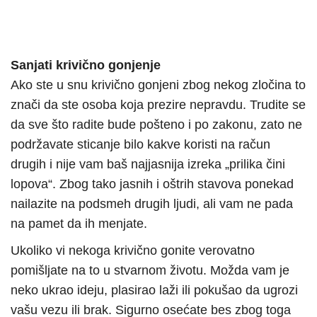
Sanjati krivično gonjenje
Ako ste u snu krivično gonjeni zbog nekog zločina to
znači da ste osoba koja prezire nepravdu. Trudite se
da sve što radite bude pošteno i po zakonu, zato ne
podržavate sticanje bilo kakve koristi na račun
drugih i nije vam baš najjasnija izreka „prilika čini
lopova“. Zbog tako jasnih i oštrih stavova ponekad
nailazite na podsmeh drugih ljudi, ali vam ne pada
na pamet da ih menjate.
Ukoliko vi nekoga krivično gonite verovatno
pomišljate na to u stvarnom životu. Možda vam je
neko ukrao ideju, plasirao laži ili pokušao da ugrozi
vašu vezu ili brak. Sigurno osećate bes zbog toga