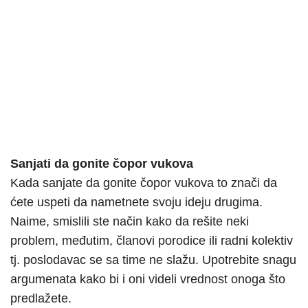
Sanjati da gonite čopor vukova
Kada sanjate da gonite čopor vukova to znači da
ćete uspeti da nametnete svoju ideju drugima.
Naime, smislili ste način kako da rešite neki
problem, međutim, članovi porodice ili radni kolektiv
tj. poslodavac se sa time ne slažu. Upotrebite snagu
argumenata kako bi i oni videli vrednost onoga što
predlažete.