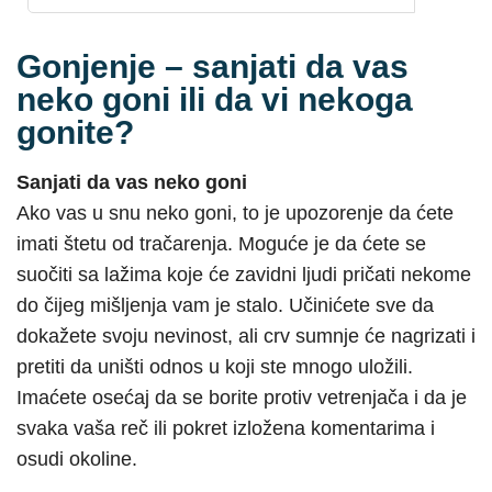
Gonjenje – sanjati da vas
neko goni ili da vi nekoga
gonite?
Sanjati da vas neko goni
Ako vas u snu neko goni, to je upozorenje da ćete
imati štetu od tračarenja. Moguće je da ćete se
suočiti sa lažima koje će zavidni ljudi pričati nekome
do čijeg mišljenja vam je stalo. Učinićete sve da
dokažete svoju nevinost, ali crv sumnje će nagrizati i
pretiti da uništi odnos u koji ste mnogo uložili.
Imaćete osećaj da se borite protiv vetrenjača i da je
svaka vaša reč ili pokret izložena komentarima i
osudi okoline.