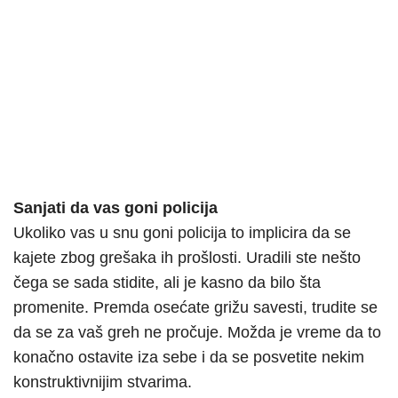
Sanjati da vas goni policija
Ukoliko vas u snu goni policija to implicira da se
kajete zbog grešaka ih prošlosti. Uradili ste nešto
čega se sada stidite, ali je kasno da bilo šta
promenite. Premda osećate grižu savesti, trudite se
da se za vaš greh ne pročuje. Možda je vreme da to
konačno ostavite iza sebe i da se posvetite nekim
konstruktivnijim stvarima.