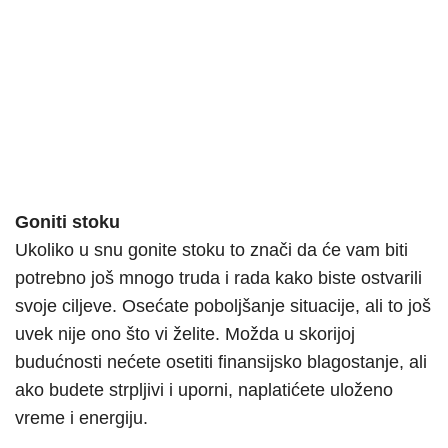
Goniti stoku
Ukoliko u snu gonite stoku to znači da će vam biti
potrebno još mnogo truda i rada kako biste ostvarili
svoje ciljeve. Osećate poboljšanje situacije, ali to još
uvek nije ono što vi želite. Možda u skorijoj
budućnosti nećete osetiti finansijsko blagostanje, ali
ako budete strpljivi i uporni, naplatićete uloženo
vreme i energiju.