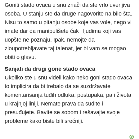
Goniti stado ovaca u snu znači da ste vrlo uverljiva
osoba. U stanju ste da druge nagovorite na bilo šta.
Nisu to samo u pitanju osobe koje vas vole, nego vi
imate dar da manipulišete čak i ljudima koji vas
uopšte ne poznaju. Ipak, nemojte da
zloupotrebljavate taj talenat, jer bi vam se mogao
obiti o glavu.
Sanjati da drugi gone stado ovaca
Ukoliko ste u snu videli kako neko goni stado ovaca
to implicira da bi trebalo da se suzdržavate
komentarisanja tuđih odluka, postupaka, pa i života
u krajnjoj liniji. Nemate prava da sudite i
presuđujete. Bavite se sobom i rešavajte svoje
probleme kako biste bili srećniji.