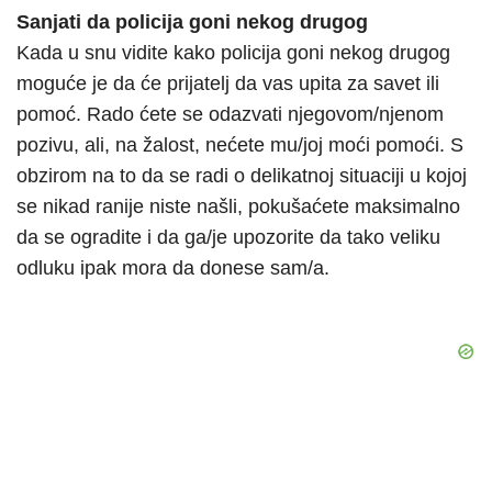
Sanjati da policija goni nekog drugog
Kada u snu vidite kako policija goni nekog drugog
moguće je da će prijatelj da vas upita za savet ili
pomoć. Rado ćete se odazvati njegovom/njenom
pozivu, ali, na žalost, nećete mu/joj moći pomoći. S
obzirom na to da se radi o delikatnoj situaciji u kojoj
se nikad ranije niste našli, pokušaćete maksimalno
da se ogradite i da ga/je upozorite da tako veliku
odluku ipak mora da donese sam/a.