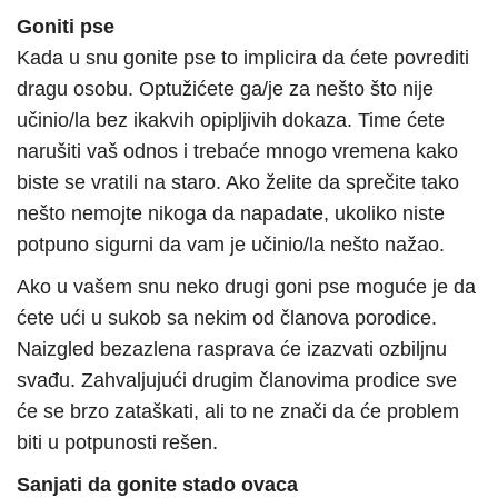
Goniti pse
Kada u snu gonite pse to implicira da ćete povrediti
dragu osobu. Optužićete ga/je za nešto što nije
učinio/la bez ikakvih opipljivih dokaza. Time ćete
narušiti vaš odnos i trebaće mnogo vremena kako
biste se vratili na staro. Ako želite da sprečite tako
nešto nemojte nikoga da napadate, ukoliko niste
potpuno sigurni da vam je učinio/la nešto nažao.
Ako u vašem snu neko drugi goni pse moguće je da
ćete ući u sukob sa nekim od članova porodice.
Naizgled bezazlena rasprava će izazvati ozbiljnu
svađu. Zahvaljujući drugim članovima prodice sve
će se brzo zataškati, ali to ne znači da će problem
biti u potpunosti rešen.
Sanjati da gonite stado ovaca