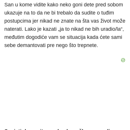
San u kome vidite kako neko goni dete pred sobom
ukazuje na to da ne bi trebalo da sudite o tuđim
postupcima jer nikad ne znate na šta vas život može
naterati. Lako je kazati „ja to nikad ne bih uradio/la“,
međutim dogodiće vam se situacija kada ćete sami
sebe demantovati pre nego što trepnete.