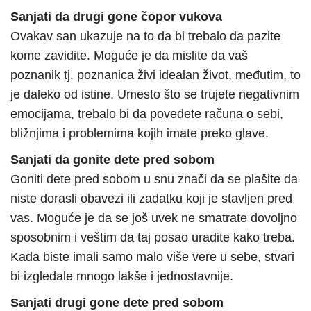
Sanjati da drugi gone čopor vukova
Ovakav san ukazuje na to da bi trebalo da pazite
kome zavidite. Moguće je da mislite da vaš
poznanik tj. poznanica živi idealan život, međutim, to
je daleko od istine. Umesto što se trujete negativnim
emocijama, trebalo bi da povedete računa o sebi,
bližnjima i problemima kojih imate preko glave.
Sanjati da gonite dete pred sobom
Goniti dete pred sobom u snu znači da se plašite da
niste dorasli obavezi ili zadatku koji je stavljen pred
vas. Moguće je da se još uvek ne smatrate dovoljno
sposobnim i veštim da taj posao uradite kako treba.
Kada biste imali samo malo više vere u sebe, stvari
bi izgledale mnogo lakše i jednostavnije.
Sanjati drugi gone dete pred sobom