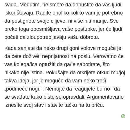
sviđa. Međutim, ne smete da dopustite da vas ljudi
iskorištavaju. Radite onoliko koliko vam je potrebno
da postignete svoje ciljeve, ni više niti manje. Sve
preko toga obesmišljava vaše postupke, jer će ljudi
početi da zloupotrebljavaju vašu dobrotu.
Kada sanjate da neko drugi goni volove moguće je
da ćete doživeti neprijatnost na poslu. Verovatno će
vas kolega/ica optužiti da ga/je sabotirate, što
nikako nije istina. Pokušajte da otkrijete otkud mu/joj
takva ideja, jer je moguće da vam neko treći
„podmeće nogu“. Nemojte da reagujete burno i da
se svađate kako biste se opravdali. Argumentovano
iznesite svoj stav i stavite tačku na tu priču.