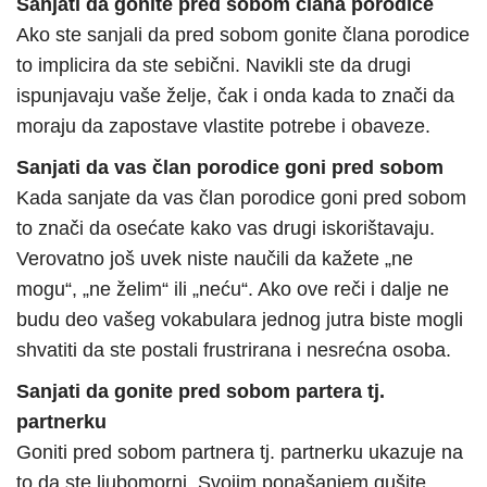
Sanjati da gonite pred sobom člana porodice
Ako ste sanjali da pred sobom gonite člana porodice
to implicira da ste sebični. Navikli ste da drugi
ispunjavaju vaše želje, čak i onda kada to znači da
moraju da zapostave vlastite potrebe i obaveze.
Sanjati da vas član porodice goni pred sobom
Kada sanjate da vas član porodice goni pred sobom
to znači da osećate kako vas drugi iskorištavaju.
Verovatno još uvek niste naučili da kažete „ne
mogu“, „ne želim“ ili „neću“. Ako ove reči i dalje ne
budu deo vašeg vokabulara jednog jutra biste mogli
shvatiti da ste postali frustrirana i nesrećna osoba.
Sanjati da gonite pred sobom partera tj.
partnerku
Goniti pred sobom partnera tj. partnerku ukazuje na
to da ste ljubomorni. Svojim ponašanjem gušite