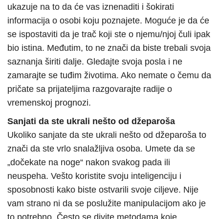
ukazuje na to da će vas iznenaditi i šokirati
informacija o osobi koju poznajete. Moguće je da će
se ispostaviti da je trač koji ste o njemu/njoj čuli ipak
bio istina. Međutim, to ne znači da biste trebali svoja
saznanja širiti dalje. Gledajte svoja posla i ne
zamarajte se tuđim životima. Ako nemate o čemu da
pričate sa prijateljima razgovarajte radije o
vremenskoj prognozi.
Sanjati da ste ukrali nešto od džeparoša
Ukoliko sanjate da ste ukrali nešto od džeparoša to
znači da ste vrlo snalažljiva osoba. Umete da se
„dočekate na noge“ nakon svakog pada ili
neuspeha. Vešto koristite svoju inteligenciju i
sposobnosti kako biste ostvarili svoje ciljeve. Nije
vam strano ni da se poslužite manipulacijom ako je
to potrebno. Često se divite metodama koje