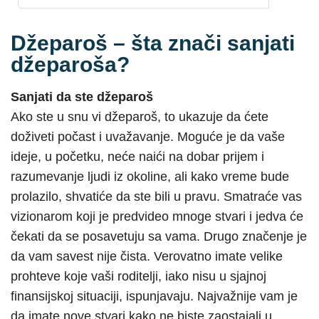
Džeparoš – šta znači sanjati
džeparoša?
Sanjati da ste džeparoš
Ako ste u snu vi džeparoš, to ukazuje da ćete
doživeti počast i uvažavanje. Moguće je da vaše
ideje, u početku, neće naići na dobar prijem i
razumevanje ljudi iz okoline, ali kako vreme bude
prolazilo, shvatiće da ste bili u pravu. Smatraće vas
vizionarom koji je predvideo mnoge stvari i jedva će
čekati da se posavetuju sa vama. Drugo značenje je
da vam savest nije čista. Verovatno imate velike
prohteve koje vaši roditelji, iako nisu u sjajnoj
finansijskoj situaciji, ispunjavaju. Najvažnije vam je
da imate nove stvari kako ne biste zaostajali u