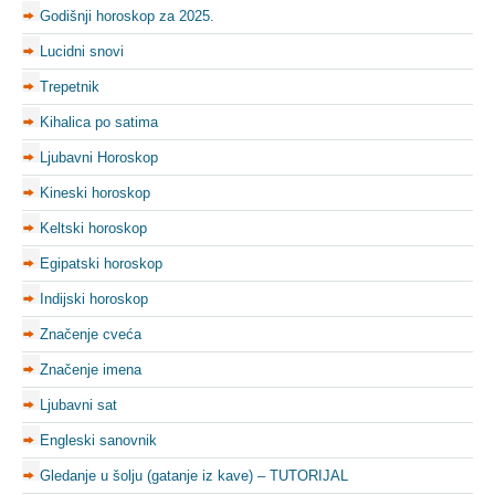
Godišnji horoskop za 2025.
Lucidni snovi
Trepetnik
Kihalica po satima
Ljubavni Horoskop
Kineski horoskop
Keltski horoskop
Egipatski horoskop
Indijski horoskop
Značenje cveća
Značenje imena
Ljubavni sat
Engleski sanovnik
Gledanje u šolju (gatanje iz kave) – TUTORIJAL