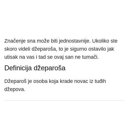
Značenje sna može biti jednostavnije. Ukoliko ste
skoro videli džeparoša, to je sigurno ostavilo jak
utisak na vas i tad se ovaj san ne tumači.
Definicija džeparoša
Džeparoš je osoba koja krade novac iz tuđih
džepova.