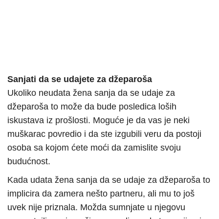
Sanjati da se udajete za džeparoša
Ukoliko neudata žena sanja da se udaje za
džeparoša to može da bude posledica loših
iskustava iz prošlosti. Moguće je da vas je neki
muškarac povredio i da ste izgubili veru da postoji
osoba sa kojom ćete moći da zamislite svoju
budućnost.
Kada udata žena sanja da se udaje za džeparoša to
implicira da zamera nešto partneru, ali mu to još
uvek nije priznala. Možda sumnjate u njegovu