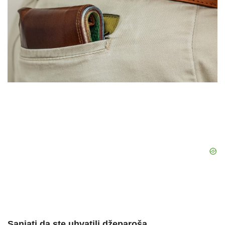
Sanjati da ste uhvatili džeparoša