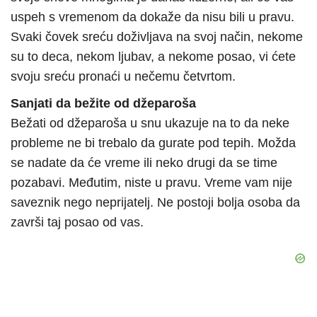
uspeh s vremenom da dokaže da nisu bili u pravu.
Svaki čovek sreću doživljava na svoj način, nekome
su to deca, nekom ljubav, a nekome posao, vi ćete
svoju sreću pronaći u nečemu četvrtom.
Sanjati da bežite od džeparoša
Bežati od džeparoša u snu ukazuje na to da neke
probleme ne bi trebalo da gurate pod tepih. Možda
se nadate da će vreme ili neko drugi da se time
pozabavi. Međutim, niste u pravu. Vreme vam nije
saveznik nego neprijatelj. Ne postoji bolja osoba da
završi taj posao od vas.