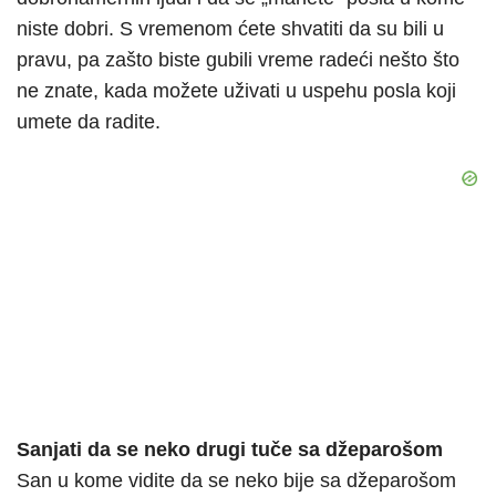
niste dobri. S vremenom ćete shvatiti da su bili u
pravu, pa zašto biste gubili vreme radeći nešto što
ne znate, kada možete uživati u uspehu posla koji
umete da radite.
Sanjati da se neko drugi tuče sa džeparošom
San u kome vidite da se neko bije sa džeparošom