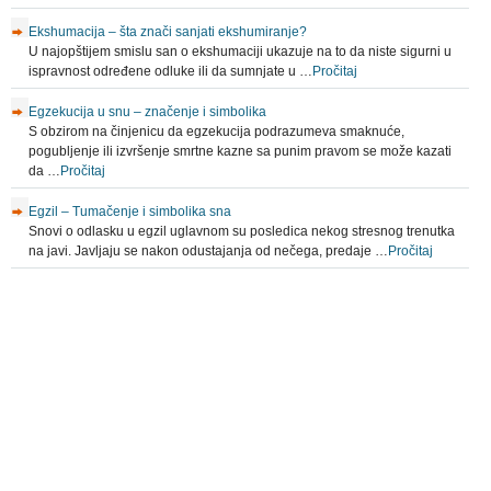
Ekshumacija – šta znači sanjati ekshumiranje?
U najopštijem smislu san o ekshumaciji ukazuje na to da niste sigurni u
ispravnost određene odluke ili da sumnjate u …
Pročitaj
Egzekucija u snu – značenje i simbolika
S obzirom na činjenicu da egzekucija podrazumeva smaknuće,
pogubljenje ili izvršenje smrtne kazne sa punim pravom se može kazati
da …
Pročitaj
Egzil – Tumačenje i simbolika sna
Snovi o odlasku u egzil uglavnom su posledica nekog stresnog trenutka
na javi. Javljaju se nakon odustajanja od nečega, predaje …
Pročitaj