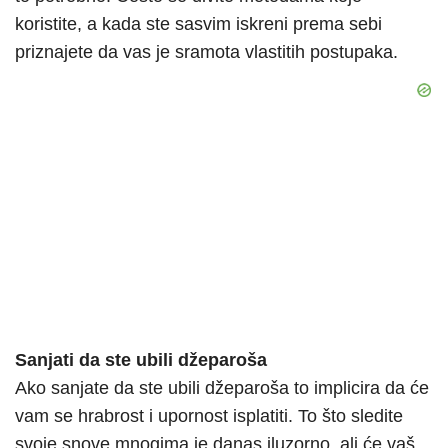
koristite, a kada ste sasvim iskreni prema sebi
priznajete da vas je sramota vlastitih postupaka.
Sanjati da ste ubili džeparoša
Ako sanjate da ste ubili džeparoša to implicira da će
vam se hrabrost i upornost isplatiti. To što sledite
svoje snove mnogima je danas iluzorno, ali će vaš