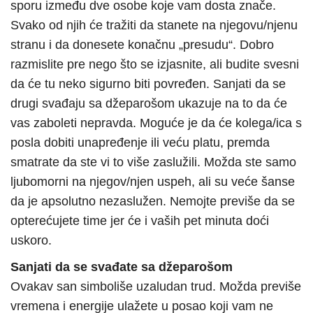
sporu između dve osobe koje vam dosta znače.
Svako od njih će tražiti da stanete na njegovu/njenu
stranu i da donesete konačnu „presudu“. Dobro
razmislite pre nego što se izjasnite, ali budite svesni
da će tu neko sigurno biti povređen. Sanjati da se
drugi svađaju sa džeparošom ukazuje na to da će
vas zaboleti nepravda. Moguće je da će kolega/ica s
posla dobiti unapređenje ili veću platu, premda
smatrate da ste vi to više zaslužili. Možda ste samo
ljubomorni na njegov/njen uspeh, ali su veće šanse
da je apsolutno nezaslužen. Nemojte previše da se
opterećujete time jer će i vaših pet minuta doći
uskoro.
Sanjati da se svađate sa džeparošom
Ovakav san simboliše uzaludan trud. Možda previše
vremena i energije ulažete u posao koji vam ne