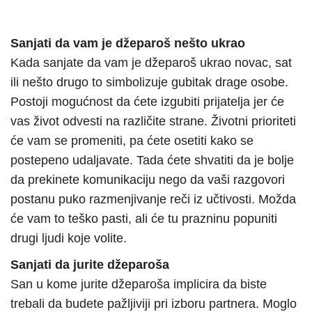
Sanjati da vam je džeparoš nešto ukrao
Kada sanjate da vam je džeparoš ukrao novac, sat
ili nešto drugo to simbolizuje gubitak drage osobe.
Postoji mogućnost da ćete izgubiti prijatelja jer će
vas život odvesti na različite strane. Životni prioriteti
će vam se promeniti, pa ćete osetiti kako se
postepeno udaljavate. Tada ćete shvatiti da je bolje
da prekinete komunikaciju nego da vaši razgovori
postanu puko razmenjivanje reči iz učtivosti. Možda
će vam to teško pasti, ali će tu prazninu popuniti
drugi ljudi koje volite.
Sanjati da jurite džeparoša
San u kome jurite džeparoša implicira da biste
trebali da budete pažljiviji pri izboru partnera. Moglo