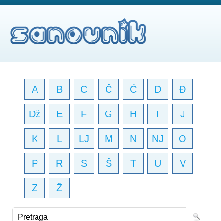
A
B
C
Č
Ć
D
Đ
Dž
E
F
G
H
I
J
K
L
LJ
M
N
NJ
O
P
R
S
Š
T
U
V
Z
Ž