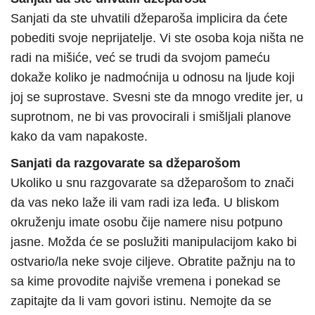
Sanjati da ste uhvatili džeparoša implicira da ćete
pobediti svoje neprijatelje. Vi ste osoba koja ništa ne
radi na mišiće, već se trudi da svojom pameću
dokaže koliko je nadmoćnija u odnosu na ljude koji
joj se suprostave. Svesni ste da mnogo vredite jer, u
suprotnom, ne bi vas provocirali i smišljali planove
kako da vam napakoste.
Sanjati da razgovarate sa džeparošom
Ukoliko u snu razgovarate sa džeparošom to znači
da vas neko laže ili vam radi iza leđa. U bliskom
okruženju imate osobu čije namere nisu potpuno
jasne. Možda će se poslužiti manipulacijom kako bi
ostvario/la neke svoje ciljeve. Obratite pažnju na to
sa kime provodite najviše vremena i ponekad se
zapitajte da li vam govori istinu. Nemojte da se