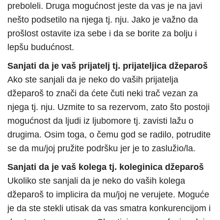
preboleli. Druga mogućnost jeste da vas je na javi
nešto podsetilo na njega tj. nju. Jako je važno da
prošlost ostavite iza sebe i da se borite za bolju i
lepšu budućnost.
Sanjati da je vaš prijatelj tj. prijateljica džeparoš
Ako ste sanjali da je neko do vaših prijatelja
džeparoš to znači da ćete čuti neki trač vezan za
njega tj. nju. Uzmite to sa rezervom, zato što postoji
mogućnost da ljudi iz ljubomore tj. zavisti lažu o
drugima. Osim toga, o čemu god se radilo, potrudite
se da mu/joj pružite podršku jer je to zaslužio/la.
Sanjati da je vaš kolega tj. koleginica džeparoš
Ukoliko ste sanjali da je neko do vaših kolega
džeparoš to implicira da mu/joj ne verujete. Moguće
je da ste stekli utisak da vas smatra konkurencijom i