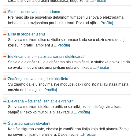
ćešći u snovima odraslih muškaraca, nego žena. …
Pročitaj
Simbolika snova o elektrodama
Pre nego što se posvetimo detaljnom tumačenju snova o elektrodama
trebalo bi da razjasnimo par bitnih stvari. Prva od njih …
Pročitaj
Elisa ili propeler u snu
Snovi sa motivom elise različito se tumače kada se u obzir uzmu detalji
koji su ih pratili i ambijent u …
Pročitaj
Električar u snu – šta znači sanjati električara?
Snovi o električaru ili električarima nisu tako česti, a statistika pokazuje da
se ovakvi motivi u snovima javljaju uglavnom kada …
Pročitaj
Značenje snova o struji i elektricitetu
Svi znamo da je u snovima sve moguće, čak i ono što na javi naša mašta
možda ne bi mogla …
Pročitaj
Elektrana – šta znači sanjati elektranu?
Snovi sa motivom elektrane prilično su retki, osim u slučajevima kada
sanjač ili neko ko mu/joj je blizak radi u …
Pročitaj
Šta znači sanjati ekvator?
Kao što sigurno znate, ekvator je zamišljena linija koja deli planetu Zemlju
na severnu i južnu hemisferu. Dakle, reč je …
Pročitaj