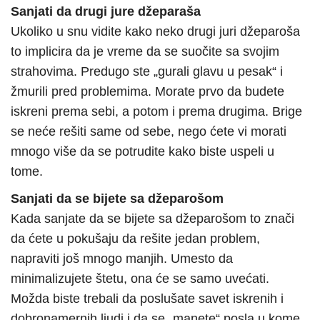
Sanjati da drugi jure džeparaša
Ukoliko u snu vidite kako neko drugi juri džeparoša
to implicira da je vreme da se suočite sa svojim
strahovima. Predugo ste „gurali glavu u pesak“ i
žmurili pred problemima. Morate prvo da budete
iskreni prema sebi, a potom i prema drugima. Brige
se neće rešiti same od sebe, nego ćete vi morati
mnogo više da se potrudite kako biste uspeli u
tome.
Sanjati da se bijete sa džeparošom
Kada sanjate da se bijete sa džeparošom to znači
da ćete u pokušaju da rešite jedan problem,
napraviti još mnogo manjih. Umesto da
minimalizujete štetu, ona će se samo uvećati.
Možda biste trebali da poslušate savet iskrenih i
dobronamernih ljudi i da se „manete“ posla u kome