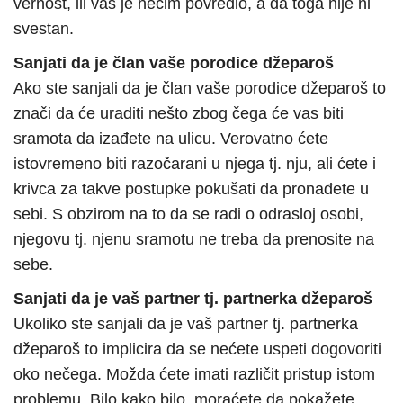
vernost, ili vas je nečim povredio, a da toga nije ni
svestan.
Sanjati da je član vaše porodice džeparoš
Ako ste sanjali da je član vaše porodice džeparoš to
znači da će uraditi nešto zbog čega će vas biti
sramota da izađete na ulicu. Verovatno ćete
istovremeno biti razočarani u njega tj. nju, ali ćete i
krivca za takve postupke pokušati da pronađete u
sebi. S obzirom na to da se radi o odrasloj osobi,
njegovu tj. njenu sramotu ne treba da prenosite na
sebe.
Sanjati da je vaš partner tj. partnerka džeparoš
Ukoliko ste sanjali da je vaš partner tj. partnerka
džeparoš to implicira da se nećete uspeti dogovoriti
oko nečega. Možda ćete imati različit pristup istom
problemu. Bilo kako bilo, moraćete da pokažete