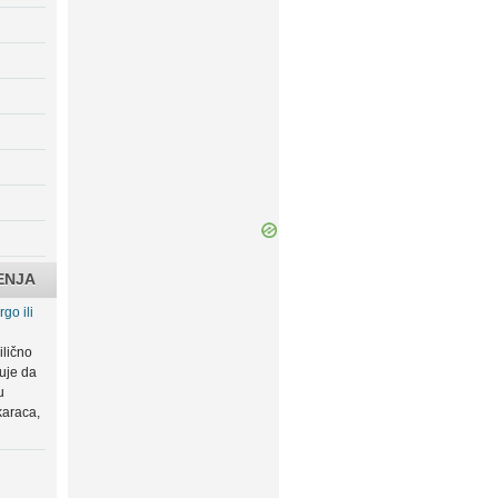
ENJA
go ili
ilično
zuje da
u
karaca,