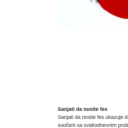
Sanjati da nosite fes
Sanjati da nosite fes ukazuje d
suočeni sa svakodnevnim probl