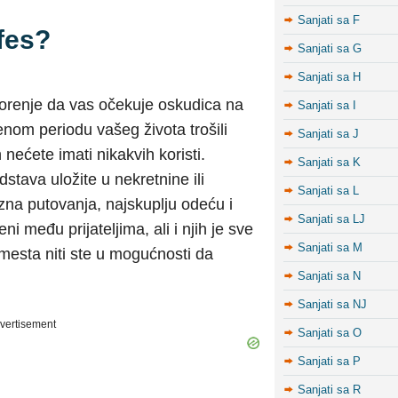
Sanjati sa F
 fes?
Sanjati sa G
Sanjati sa H
ozorenje da vas očekuje oskudica na
Sanjati sa I
enom periodu vašeg života trošili
Sanjati sa J
nećete imati nikakvih koristi.
Sanjati sa K
stava uložite u nekretnine ili
Sanjati sa L
uzna putovanja, najskuplju odeću i
Sanjati sa LJ
eni među prijateljima, ali i njih je sve
Sanjati sa M
 mesta niti ste u mogućnosti da
Sanjati sa N
Sanjati sa NJ
vertisement
Sanjati sa O
Sanjati sa P
Sanjati sa R