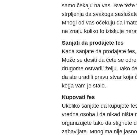
samo čekaju na vas. Sve teže
strpljenja da svakoga saslušate
Mnogi od vas očekuju da imate 
ne znaju koliko to iziskuje ner
Sanjati da prodajete fes
Kada sanjate da prodajete fes, 
Može se desiti da ćete se odreć
drugome ostvarili želju. Iako ć
da ste uradili pravu stvar koj
koga vam je stalo.
Kupovati fes
Ukoliko sanjate da kupujete fes
vredna osoba i da nikad ništa 
organizujete tako da stignete da 
zabavljate. Mnogima nije jasno