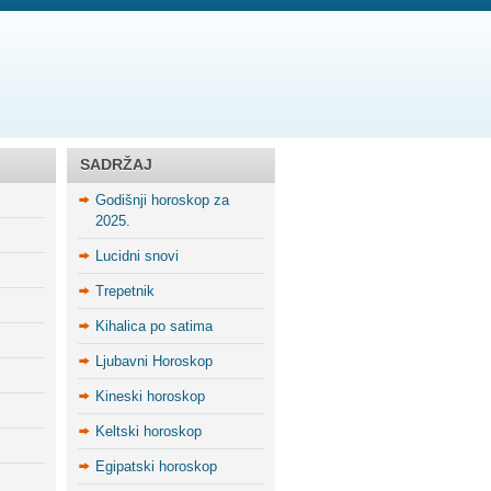
SADRŽAJ
Godišnji horoskop za
2025.
Lucidni snovi
Trepetnik
Kihalica po satima
Ljubavni Horoskop
Kineski horoskop
Keltski horoskop
Egipatski horoskop