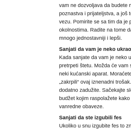
vam ne dozvoljava da budete m
poznastva i prijateljstva, a jo
vezu. Pomirite se sa tim da je 
okolnostima. Radite na tome da
mnogo jednostavniji i lepši.
Sanjati da vam je neko ukrao
Kada sanjate da vam je neko ukr
pretrpeti štetu. Možda će vam s
neki kućanski aparat. Moraćete
„zakrpili“ ovaj iznenadni troša
dodatno zadužite. Sačekajte sl
budžet kojim raspolažete kako 
vanredne obaveze.
Sanjati da ste izgubili fes
Ukoliko u snu izgubite fes to 