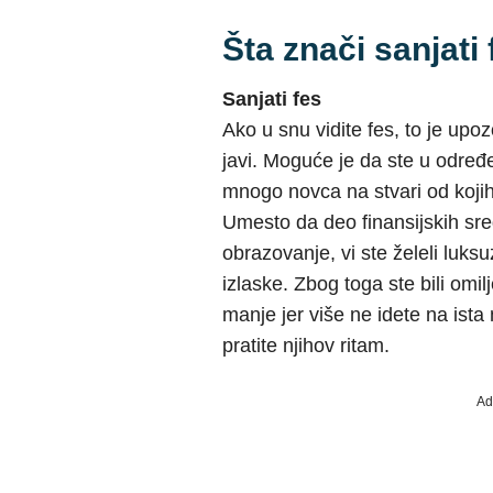
Šta znači sanjati
Sanjati fes
Ako u snu vidite fes, to je up
javi. Moguće je da ste u određ
mnogo novca na stvari od kojih 
Umesto da deo finansijskih sred
obrazovanje, vi ste želeli luks
izlaske. Zbog toga ste bili omilj
manje jer više ne idete na ista
pratite njihov ritam.
Ad