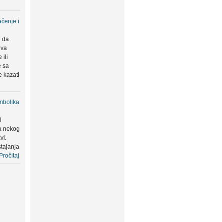
čenje i
u da
eva
ili
e sa
 kazati
mbolika
l
a nekog
vi.
tajanja
Pročitaj