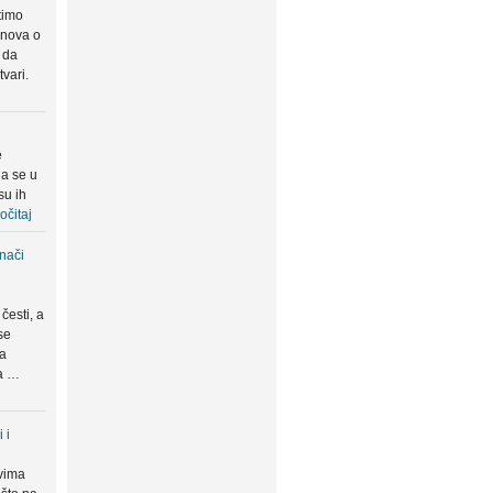
timo
snova o
 da
tvari.
e
da se u
su ih
očitaj
znači
česti, a
se
ma
da …
 i
vima