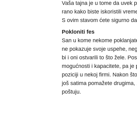
Vaša tajna je u tome da uvek p
rano kako biste iskoristili vre
S ovim stavom ćete sigurno da
Pokloniti fes
San u kome nekome poklanjate 
ne pokazuje svoje uspehe, ne
bi i oni ostvarili to što žele. P
mogućnosti i kapacitete, pa je
poziciji u nekoj firmi. Nakon š
još satima pomažete drugima, 
poštuju.