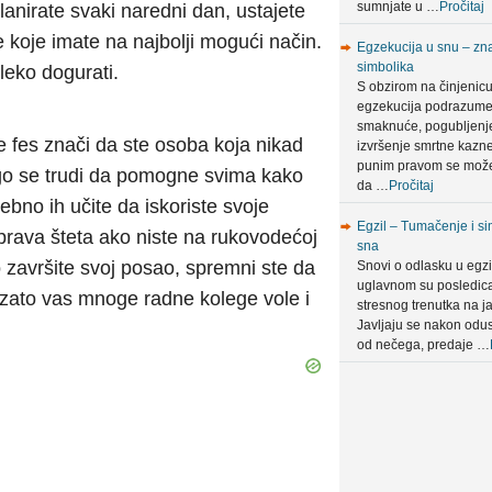
sumnjate u …
Pročitaj
lanirate svaki naredni dan, ustajete
me koje imate na najbolji mogući način.
Egzekucija u snu – zna
simbolika
leko dogurati.
S obzirom na činjenic
egzekucija podrazum
smaknuće, pogubljenje 
fes znači da ste osoba koja nikad
izvršenje smrtne kazn
punim pravom se može
go se trudi da pomogne svima kako
da …
Pročitaj
osebno ih učite da iskoriste svoje
Egzil – Tumačenje i si
 prava šteta ako niste na rukovodećoj
sna
to završite svoj posao, spremni ste da
Snovi o odlasku u egzi
uglavnom su posledic
zato vas mnoge radne kolege vole i
stresnog trenutka na ja
Javljaju se nakon odus
od nečega, predaje …