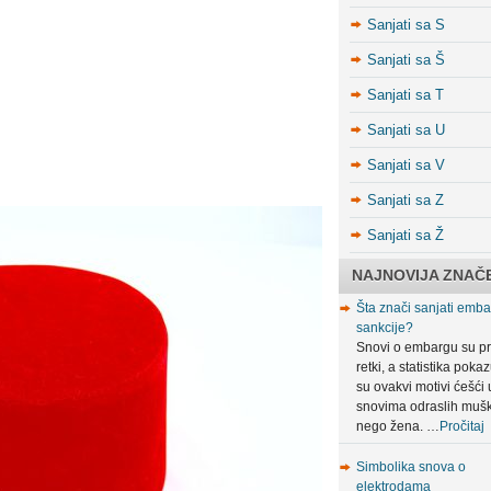
Sanjati sa S
Sanjati sa Š
Sanjati sa T
Sanjati sa U
Sanjati sa V
Sanjati sa Z
Sanjati sa Ž
NAJNOVIJA ZNAČ
Šta znači sanjati embar
sankcije?
Snovi o embargu su pr
retki, a statistika poka
su ovakvi motivi ćešći 
snovima odraslih muš
nego žena. …
Pročitaj
Simbolika snova o
elektrodama