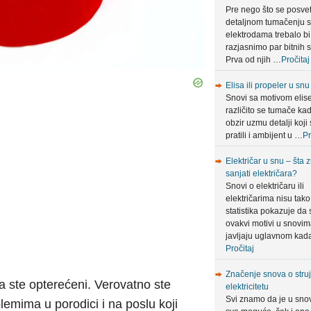
Pre nego što se posve
detaljnom tumačenju 
elektrodama trebalo bi
razjasnimo par bitnih s
Prva od njih …
Pročitaj
Elisa ili propeler u snu
Snovi sa motivom elis
različito se tumače ka
obzir uzmu detalji koji 
pratili i ambijent u …
Pr
Električar u snu – šta 
sanjati električara?
Snovi o električaru ili
električarima nisu tako 
statistika pokazuje da 
ovakvi motivi u snovi
javljaju uglavnom ka
Pročitaj
Značenje snova o struji
a ste opterećeni. Verovatno ste
elektricitetu
Svi znamo da je u sno
emima u porodici i na poslu koji