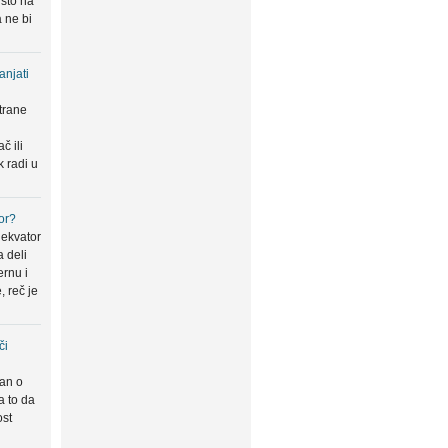
 što na
 ne bi
anjati
trane
u
č ili
k radi u
or?
 ekvator
a deli
ernu i
, reč je
či
san o
a to da
ost