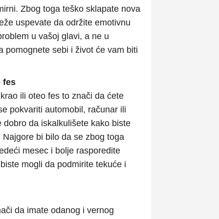
irni. Zbog toga teško sklapate nova
š teže uspevate da održite emotivnu
problem u vašoj glavi, a ne u
 pomognete sebi i život će vam biti
 fes
ao ili oteo fes to znači da ćete
e pokvariti automobil, računar ili
 dobro da iskalkulišete kako biste
k. Najgore bi bilo da se zbog toga
edeći mesec i bolje rasporedite
biste mogli da podmirite tekuće i
znači da imate odanog i vernog