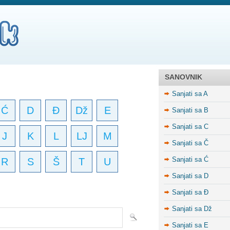
SANOVNIK
Sanjati sa A
Ć
D
Đ
Dž
E
Sanjati sa B
Sanjati sa C
J
K
L
LJ
M
Sanjati sa Č
Sanjati sa Ć
R
S
Š
T
U
Sanjati sa D
Sanjati sa Đ
Sanjati sa Dž
Sanjati sa E