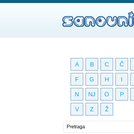
A
B
C
Č
F
G
H
I
N
NJ
O
P
V
Z
Ž