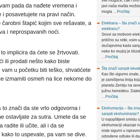
sve moguće, čak i ono
 vam pada da nađete vremena i
javi naša mašta možda
mogla …
Pročitaj
 i posavetujete na pravi način.
čarobni štapić kojim sve rešavate, a
Elektrana – šta znači s
elektranu?
ava i neprospavanih noći.
Snovi sa motivom elek
prilično su retki, osim 
slučajevima kada sanja
neko ko mu/joj je bliza
to implicira da ćete se žrtvovati.
…
Pročitaj
i ili prodati nešto kako biste
Šta znači sanjati ekvat
e vam u početku biti teško, shvatićete
Kao što sigurno znate,
a će izmamiti osmeh na lice nekome do
je zamišljena linija koj
planetu Zemlju na sev
južnu hemisferu. Dakle
…
Pročitaj
 to znači da ste vrlo odgovorna i
Ekshumacija – šta zna
sanjati ekshumiranje?
ne ostavljate za sutra. Umete da se
U najopštijem smislu 
radite ili učite, ali i da se
ekshumaciji ukazuje n
niste sigurni u ispravn
 kako to uspevate, pa vam se dive.
određene odluke ili da