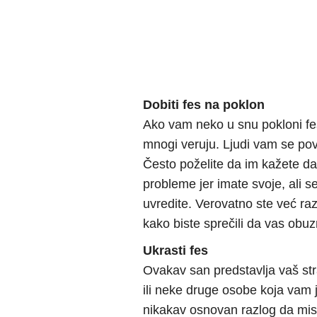
Dobiti fes na poklon
Ako vam neko u snu pokloni fes
mnogi veruju. Ljudi vam se pove
Često poželite da im kažete d
probleme jer imate svoje, ali se
uvredite. Verovatno ste već raz
kako biste sprečili da vas obuz
Ukrasti fes
Ovakav san predstavlja vaš str
ili neke druge osobe koja vam 
nikakav osnovan razlog da misli