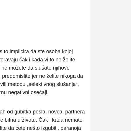
 to implicira da ste osoba kojoj
ravaju čak i kada vi to ne želite.
a ne možete da slušate njihove
 predomislite jer ne želite nikoga da
vili metodu „selektivnog slušanja“,
mu negativni osećaji.
ah od gubitka posla, novca, partnera
je bitna u životu. Čak i kada nemate
te da ćete nešto izgubiti, paranoja