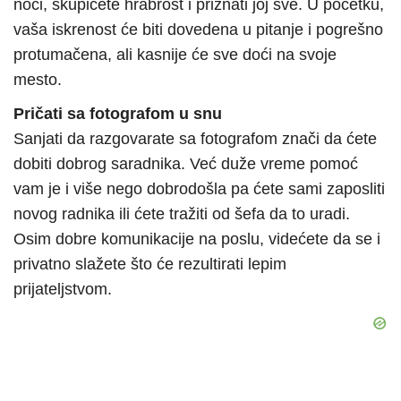
noći, skupićete hrabrost i priznati joj sve. U početku,
vaša iskrenost će biti dovedena u pitanje i pogrešno
protumačena, ali kasnije će sve doći na svoje
mesto.
Pričati sa fotografom u snu
Sanjati da razgovarate sa fotografom znači da ćete
dobiti dobrog saradnika. Već duže vreme pomoć
vam je i više nego dobrodošla pa ćete sami zaposliti
novog radnika ili ćete tražiti od šefa da to uradi.
Osim dobre komunikacije na poslu, videćete da se i
privatno slažete što će rezultirati lepim
prijateljstvom.