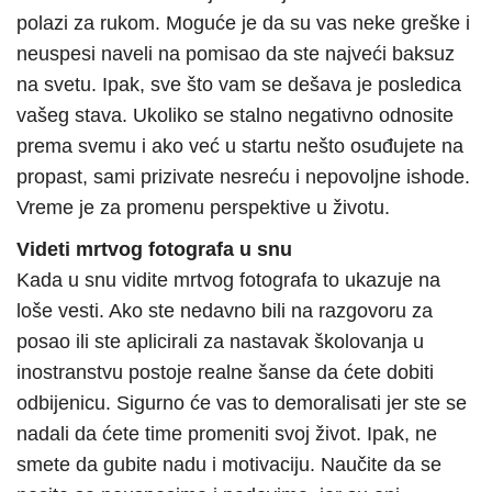
polazi za rukom. Moguće je da su vas neke greške i
neuspesi naveli na pomisao da ste najveći baksuz
na svetu. Ipak, sve što vam se dešava je posledica
vašeg stava. Ukoliko se stalno negativno odnosite
prema svemu i ako već u startu nešto osuđujete na
propast, sami prizivate nesreću i nepovoljne ishode.
Vreme je za promenu perspektive u životu.
Videti mrtvog fotografa u snu
Kada u snu vidite mrtvog fotografa to ukazuje na
loše vesti. Ako ste nedavno bili na razgovoru za
posao ili ste aplicirali za nastavak školovanja u
inostranstvu postoje realne šanse da ćete dobiti
odbijenicu. Sigurno će vas to demoralisati jer ste se
nadali da ćete time promeniti svoj život. Ipak, ne
smete da gubite nadu i motivaciju. Naučite da se