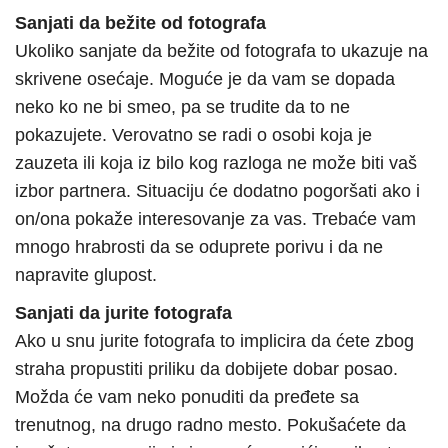
Sanjati da bežite od fotografa
Ukoliko sanjate da bežite od fotografa to ukazuje na
skrivene osećaje. Moguće je da vam se dopada
neko ko ne bi smeo, pa se trudite da to ne
pokazujete. Verovatno se radi o osobi koja je
zauzeta ili koja iz bilo kog razloga ne može biti vaš
izbor partnera. Situaciju će dodatno pogoršati ako i
on/ona pokaže interesovanje za vas. Trebaće vam
mnogo hrabrosti da se oduprete porivu i da ne
napravite glupost.
Sanjati da jurite fotografa
Ako u snu jurite fotografa to implicira da ćete zbog
straha propustiti priliku da dobijete dobar posao.
Možda će vam neko ponuditi da pređete sa
trenutnog, na drugo radno mesto. Pokušaćete da