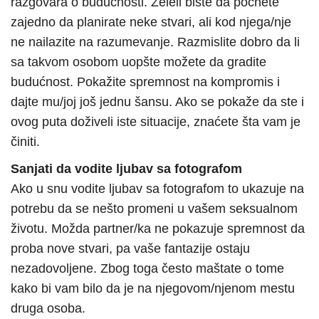
razgovara o budućnosti. Želeli biste da počnete
zajedno da planirate neke stvari, ali kod njega/nje
ne nailazite na razumevanje. Razmislite dobro da li
sa takvom osobom uopšte možete da gradite
budućnost. Pokažite spremnost na kompromis i
dajte mu/joj još jednu šansu. Ako se pokaže da ste i
ovog puta doživeli iste situacije, znaćete šta vam je
činiti.
Sanjati da vodite ljubav sa fotografom
Ako u snu vodite ljubav sa fotografom to ukazuje na
potrebu da se nešto promeni u vašem seksualnom
životu. Možda partner/ka ne pokazuje spremnost da
proba nove stvari, pa vaše fantazije ostaju
nezadovoljene. Zbog toga često maštate o tome
kako bi vam bilo da je na njegovom/njenom mestu
druga osoba.