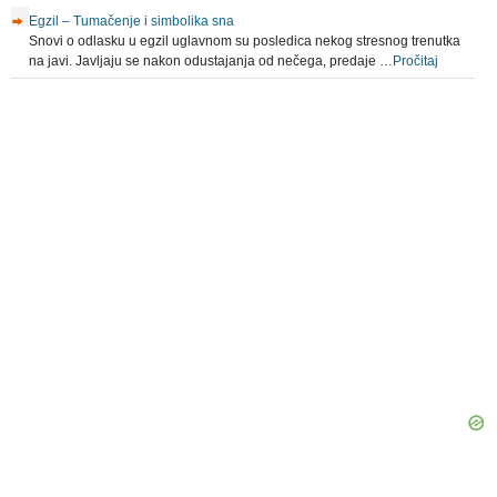
Egzil – Tumačenje i simbolika sna
Snovi o odlasku u egzil uglavnom su posledica nekog stresnog trenutka
na javi. Javljaju se nakon odustajanja od nečega, predaje …
Pročitaj