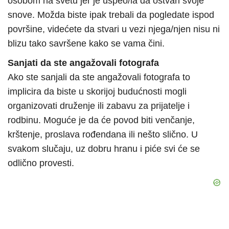
osobom na svetu jer je uspeo/la da ostvari svoje
snove. Možda biste ipak trebali da pogledate ispod
površine, videćete da stvari u vezi njega/njen nisu ni
blizu tako savršene kako se vama čini.
Sanjati da ste angažovali fotografa
Ako ste sanjali da ste angažovali fotografa to
implicira da biste u skorijoj budućnosti mogli
organizovati druženje ili zabavu za prijatelje i
rodbinu. Moguće je da će povod biti venčanje,
krštenje, proslava rođendana ili nešto slično. U
svakom slučaju, uz dobru hranu i piće svi će se
odlično provesti.