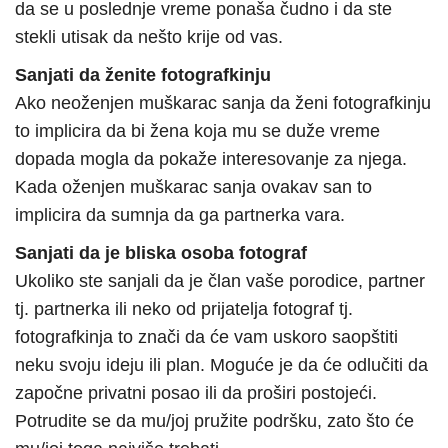
da se u poslednje vreme ponaša čudno i da ste
stekli utisak da nešto krije od vas.
Sanjati da ženite fotografkinju
Ako neoženjen muškarac sanja da ženi fotografkinju
to implicira da bi žena koja mu se duže vreme
dopada mogla da pokaže interesovanje za njega.
Kada oženjen muškarac sanja ovakav san to
implicira da sumnja da ga partnerka vara.
Sanjati da je bliska osoba fotograf
Ukoliko ste sanjali da je član vaše porodice, partner
tj. partnerka ili neko od prijatelja fotograf tj.
fotografkinja to znači da će vam uskoro saopštiti
neku svoju ideju ili plan. Moguće je da će odlučiti da
započne privatni posao ili da proširi postojeći.
Potrudite se da mu/joj pružite podršku, zato što će