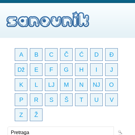
A
B
C
Č
Ć
D
Đ
Dž
E
F
G
H
I
J
K
L
LJ
M
N
NJ
O
P
R
S
Š
T
U
V
Z
Ž