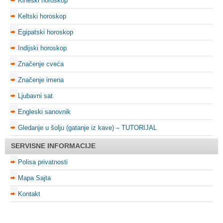
Kineski horoskop
Keltski horoskop
Egipatski horoskop
Indijski horoskop
Značenje cveća
Značenje imena
Ljubavni sat
Engleski sanovnik
Gledanje u šolju (gatanje iz kave) – TUTORIJAL
SERVISNE INFORMACIJE
Polisa privatnosti
Mapa Sajta
Kontakt