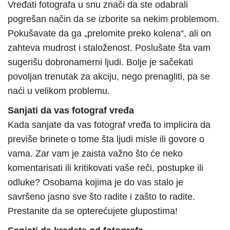
Vređati fotografa u snu znači da ste odabrali
pogrešan način da se izborite sa nekim problemom.
Pokušavate da ga „prelomite preko kolena“, ali on
zahteva mudrost i staloženost. Poslušate šta vam
sugerišu dobronamerni ljudi. Bolje je sačekati
povoljan trenutak za akciju, nego prenagliti, pa se
naći u velikom problemu.
Sanjati da vas fotograf vređa
Kada sanjate da vas fotograf vređa to implicira da
previše brinete o tome šta ljudi misle ili govore o
vama. Zar vam je zaista važno što će neko
komentarisati ili kritikovati vaše reči, postupke ili
odluke? Osobama kojima je do vas stalo je
savršeno jasno sve što radite i zašto to radite.
Prestanite da se opterećujete glupostima!