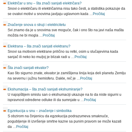
Električar u snu – šta znači sanjati električara?
Snovi o električaru ili električarima nisu tako česti, a statistika pokazuje da
se ovakvi motivi u snovima javljaju uglavnom kada …
Pročitaj
Značenje snova o struji i elektricitetu
Svi znamo da je u snovima sve moguće, čak i ono što na javi naša mašta
možda ne bi mogla …
Pročitaj
Elektrana – šta znači sanjati elektranu?
Snovi sa motivom elektrane prilično su retki, osim u slučajevima kada
sanjač ili neko ko mu/joj je blizak radi u …
Pročitaj
Šta znači sanjati ekvator?
Kao što sigurno znate, ekvator je zamišljena linija koja deli planetu Zemlju
na severnu i južnu hemisferu. Dakle, reč je …
Pročitaj
Ekshumacija – šta znači sanjati ekshumiranje?
U najopštijem smislu san o ekshumaciji ukazuje na to da niste sigurni u
ispravnost određene odluke ili da sumnjate u …
Pročitaj
Egzekucija u snu – značenje i simbolika
S obzirom na činjenicu da egzekucija podrazumeva smaknuće,
pogubljenje ili izvršenje smrtne kazne sa punim pravom se može kazati
da …
Pročitaj