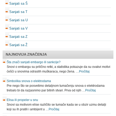
Sanjati sa Š
Sanjati sa T
Sanjati sa U
Sanjati sa V
Sanjati sa Z
Sanjati sa Ž
NAJNOVIJA ZNAČENJA
Šta znači sanjati embargo ili sankcije?
Snovi o embargu su prilično retki, a statistika pokazuje da su ovakvi motivi
ćešći u snovima odraslih muškaraca, nego žena. …
Pročitaj
Simbolika snova o elektrodama
Pre nego što se posvetimo detaljnom tumačenju snova o elektrodama
trebalo bi da razjasnimo par bitnih stvari. Prva od njih …
Pročitaj
Elisa ili propeler u snu
Snovi sa motivom elise različito se tumače kada se u obzir uzmu detalji
koji su ih pratili i ambijent u …
Pročitaj