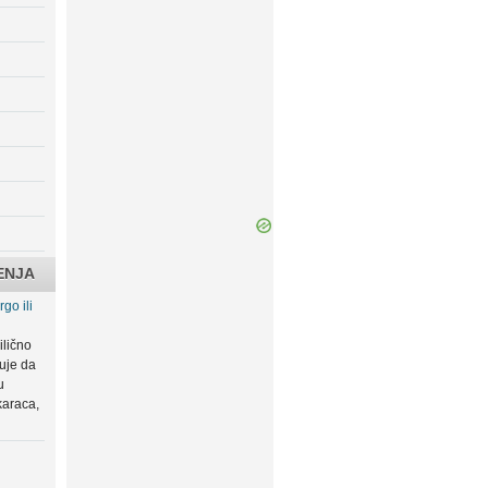
ENJA
go ili
ilično
zuje da
u
karaca,