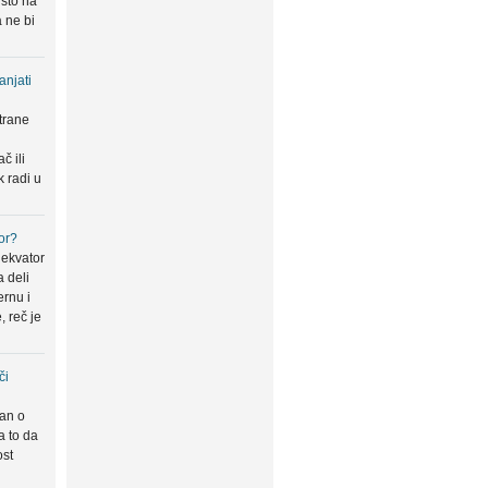
 što na
 ne bi
anjati
trane
u
č ili
k radi u
or?
 ekvator
a deli
ernu i
, reč je
či
san o
a to da
ost