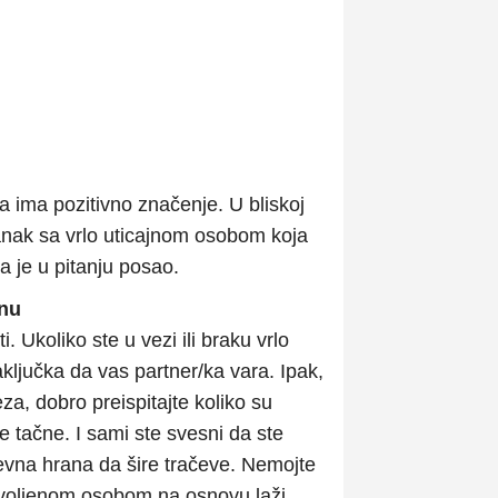
a ima pozitivno značenje. U bliskoj
anak sa vrlo uticajnom osobom koja
je u pitanju posao.
unu
. Ukoliko ste u vezi ili braku vrlo
ključka da vas partner/ka vara. Ipak,
za, dobro preispitajte koliko su
e tačne. I sami ste svesni da ste
evna hrana da šire tračeve. Nemojte
a voljenom osobom na osnovu laži