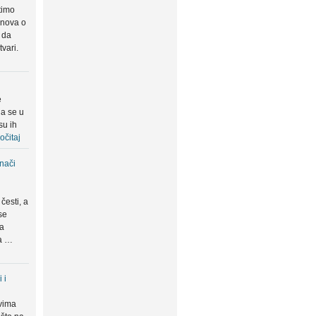
timo
snova o
 da
tvari.
e
da se u
su ih
očitaj
znači
česti, a
se
ma
da …
 i
vima