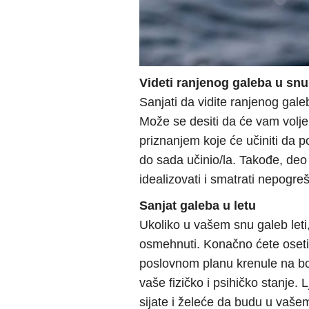
Videti ranjenog galeba u snu
Sanjati da vidite ranjenog gale
Može se desiti da će vam volj
priznanjem koje će učiniti da p
do sada učinio/la. Takođe, deo 
idealizovati i smatrati nepogre
Sanjat galeba u letu
Ukoliko u vašem snu galeb leti
osmehnuti. Konačno ćete osetit
poslovnom planu krenule na bol
vaše fizičko i psihičko stanje. 
sijate i želeće da budu u vaše