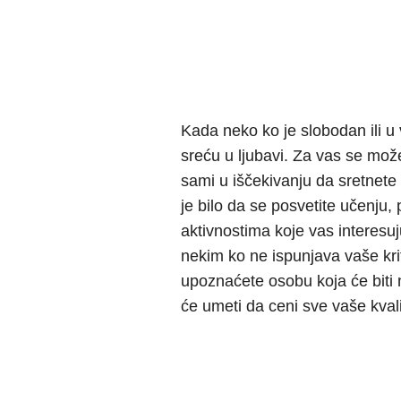
Kada neko ko je slobodan ili u
sreću u ljubavi. Za vas se može
sami u iščekivanju da sretnet
je bilo da se posvetite učenju, p
aktivnostima koje vas interesu
nekim ko ne ispunjava vaše kr
upoznaćete osobu koja će biti n
će umeti da ceni sve vaše kvali