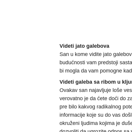
Videti jato galebova
San u kome vidite jato galebov
budućnosti vam predstoji sast
bi mogla da vam pomogne kada 
Videti galeba sa ribom u klj
Ovakav san najavljuje loše vesti
verovatno je da ćete doći do za
pre bilo kakvog radikalnog pote
informacije koje su do vas došl
okruženi ljudima kojima je duš
dozvoliti da ugrozite odnos s