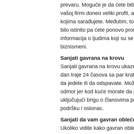
prevaru. Moguće je da ćete biti
vašoj firmi doneo veliki profit,
kojima sarađujete. Međutim, to
bilo istinito pa ćete ponovo pro
informacija o ljudima koji su se
biznismeni.
Sanjati gavrana na krovu
Sanjati gavrana na krovu ukazu
dan traje 24 časova sa par krat
da jedete ili da odspavate. Mo
odmor jer kod kuće morate da
uključujući brigu o članovima 
podršku i oslonac.
Sanjati da vam gavran obleć
Ukoliko vidite kako gavran obl