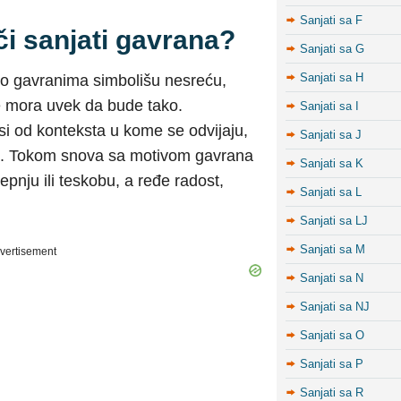
Sanjati sa F
či sanjati gavrana?
Sanjati sa G
Sanjati sa H
i o gavranima simbolišu nesreću,
e mora uvek da bude tako.
Sanjati sa I
i od konteksta u kome se odvijaju,
Sanjati sa J
rate. Tokom snova sa motivom gavrana
Sanjati sa K
epnju ili teskobu, a ređe radost,
Sanjati sa L
Sanjati sa LJ
Sanjati sa M
vertisement
Sanjati sa N
Sanjati sa NJ
Sanjati sa O
Sanjati sa P
Sanjati sa R