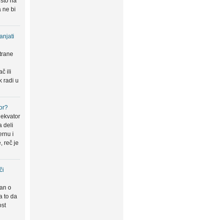
 što na
 ne bi
anjati
trane
u
č ili
k radi u
or?
 ekvator
a deli
ernu i
, reč je
či
san o
a to da
ost