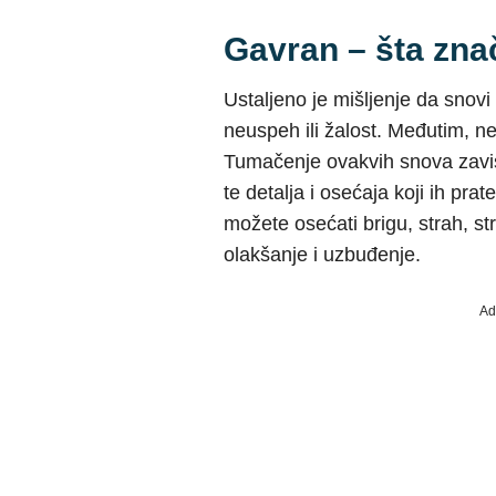
Gavran – šta zna
Ustaljeno je mišljenje da snov
neuspeh ili žalost. Međutim, n
Tumačenje ovakvih snova zavis
te detalja i osećaja koji ih p
možete osećati brigu, strah, str
olakšanje i uzbuđenje.
Ad