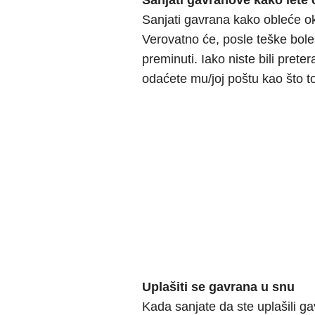
Sanjati gavranove kako lete
Sanjati gavrana kako obleće ok
Verovatno će, posle teške bolest
preminuti. Iako niste bili prete
odaćete mu/joj poštu kao što to
Uplašiti se gavrana u snu
Kada sanjate da ste uplašili gav