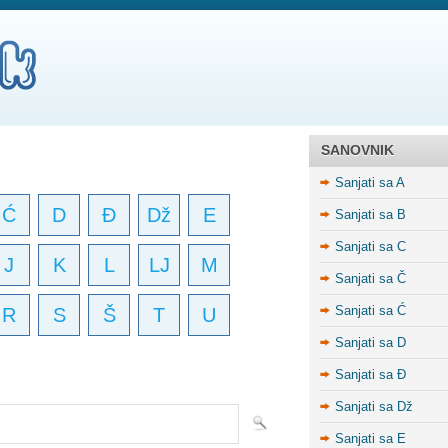
SANOVNIK
Sanjati sa A
Ć
D
Đ
Dž
E
Sanjati sa B
Sanjati sa C
J
K
L
LJ
M
Sanjati sa Č
Sanjati sa Ć
R
S
Š
T
U
Sanjati sa D
Sanjati sa Đ
Sanjati sa Dž
Sanjati sa E