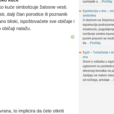
 oko kuće
sumnjate u …
Pročitaj
o kuće simbolizuje žalosne vesti.
Egzekucija u snu – zna
i, dalji član porodice ili poznanik
simbolika
S obzirom na činjenic
rano bliski, ispoštovaćete sve običaje i
egzekucija podrazum
 običaji nalažu.
smaknuće, pogubljenje 
izvršenje smrtne kazn
punim pravom se može
da …
Pročitaj
Egzil – Tumačenje i si
sna
Snovi o odlasku u egzi
uglavnom su posledic
stresnog trenutka na ja
Javljaju se nakon odus
od nečega, predaje …
rana, to implicira da ćete otkriti