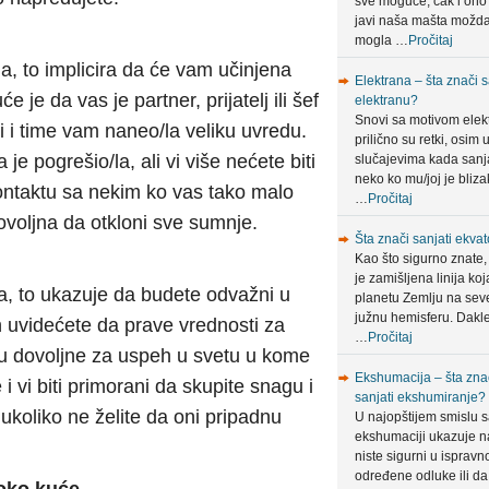
sve moguće, čak i ono
javi naša mašta možda
mogla …
Pročitaj
a, to implicira da će vam učinjena
Elektrana – šta znači s
 je da vas je partner, prijatelj ili šef
elektranu?
Snovi sa motivom elek
li i time vam naneo/la veliku uvredu.
prilično su retki, osim 
 je pogrešio/la, ali vi više nećete biti
slučajevima kada sanja
neko ko mu/joj je bliza
kontaktu sa nekim ko vas tako malo
…
Pročitaj
ovoljna da otkloni sve sumnje.
Šta znači sanjati ekvat
Kao što sigurno znate,
je zamišljena linija koj
a, to ukazuje da budete odvažni u
planetu Zemlju na sev
južnu hemisferu. Dakle
n uvidećete da prave vrednosti za
…
Pročitaj
su dovoljne za uspeh u svetu u kome
Ekshumacija – šta zna
i vi biti primorani da skupite snagu i
sanjati ekshumiranje?
 ukoliko ne želite da oni pripadnu
U najopštijem smislu 
ekshumaciji ukazuje n
niste sigurni u ispravn
određene odluke ili da