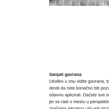
Sanjati gavrana
Ukoliko u snu vidite gavrana, 
desiti da ćete konačno biti poz
odavno aplicirali. Daćete sve o
jer se radi o mestu u perspekti
značajno iskustvo i da vrlo brz