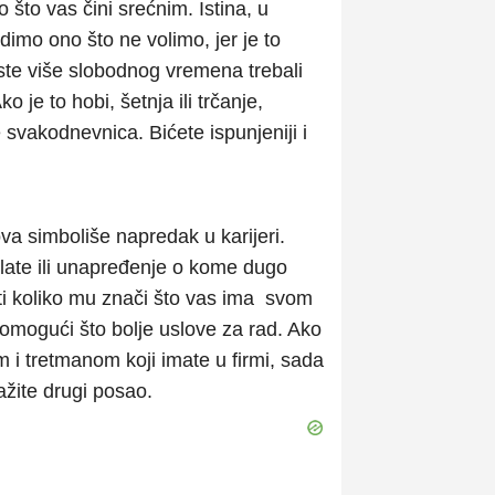
o što vas čini srećnim. Istina, u
dimo ono što ne volimo, jer je to
ste više slobodnog vremena trebali
 je to hobi, šetnja ili trčanje,
 svakodnevnica. Bićete ispunjeniji i
va simboliše napredak u karijeri.
late ili unapređenje o kome dugo
ti koliko mu znači što vas ima svom
 omogući što bolje uslove za rad. Ako
om i tretmanom koji imate u firmi, sada
žite drugi posao.