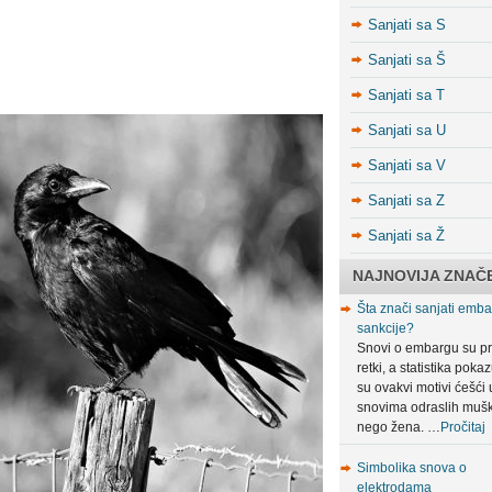
Sanjati sa S
Sanjati sa Š
Sanjati sa T
Sanjati sa U
Sanjati sa V
Sanjati sa Z
Sanjati sa Ž
NAJNOVIJA ZNAČ
Šta znači sanjati embar
sankcije?
Snovi o embargu su pr
retki, a statistika poka
su ovakvi motivi ćešći 
snovima odraslih muš
nego žena. …
Pročitaj
Simbolika snova o
elektrodama