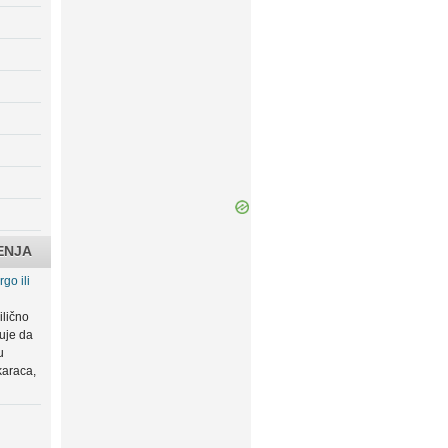
ENJA
go ili
ilično
zuje da
u
karaca,