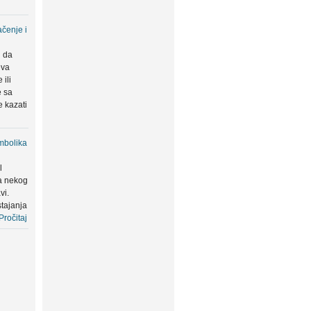
čenje i
u da
eva
ili
e sa
 kazati
mbolika
l
a nekog
vi.
tajanja
Pročitaj