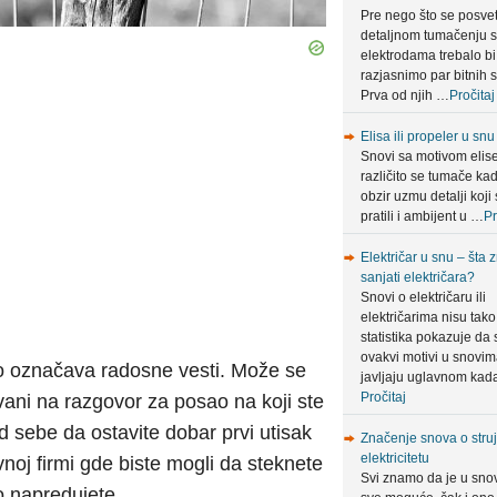
Pre nego što se posve
detaljnom tumačenju 
elektrodama trebalo bi
razjasnimo par bitnih s
Prva od njih …
Pročitaj
Elisa ili propeler u snu
Snovi sa motivom elis
različito se tumače ka
obzir uzmu detalji koji 
pratili i ambijent u …
Pr
Električar u snu – šta 
sanjati električara?
Snovi o električaru ili
električarima nisu tako 
statistika pokazuje da 
ovakvi motivi u snovi
to označava radosne vesti. Može se
javljaju uglavnom ka
Pročitaj
vani na razgovor za posao na koji ste
d sebe da ostavite dobar prvi utisak
Značenje snova o struji
elektricitetu
vnoj firmi gde biste mogli da steknete
Svi znamo da je u sno
o napredujete.