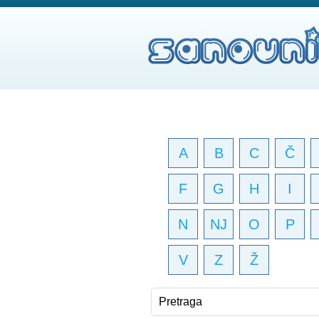
A
B
C
Č
F
G
H
I
N
NJ
O
P
V
Z
Ž