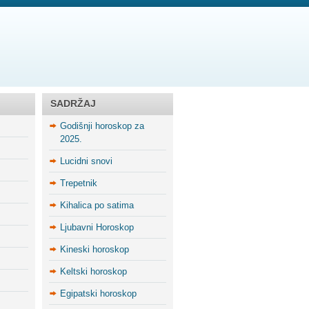
SADRŽAJ
Godišnji horoskop za
2025.
Lucidni snovi
Trepetnik
Kihalica po satima
Ljubavni Horoskop
Kineski horoskop
Keltski horoskop
Egipatski horoskop