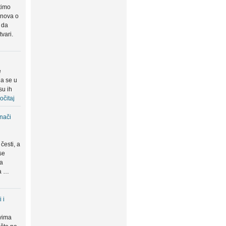
timo
snova o
 da
tvari.
e
da se u
su ih
očitaj
znači
česti, a
se
ma
da …
 i
vima