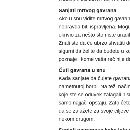
Sanjati mrtvog gavrana
Ako u snu vidite mrtvog gavran
nepravda biti ispravljena. Moguće
okrivio za nešto što niste uradi
Znali ste da će ubrzo shvatiti da
sigurni da želite da budete u 
poznaje i kome vaša reč nije d
Čuti gavrana u snu
Kada sanjate da čujete gavran
nametnutoj borbi. Na teži nači
koje ste se oduvek zalagali ni
samo najjači opstaju. Zato ćete 
da se zalažete za svoje ciljeve
nekom drugom.