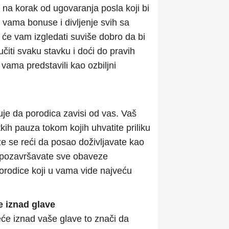
 na korak od ugovaranja posla koji bi
 a vama bonuse i divljenje svih sa
 će vam izgledati suviše dobro da bi
učiti svaku stavku i doći do pravih
 vama predstavili kao ozbiljni
je da porodica zavisi od vas. Vaš
kih pauza tokom kojih uhvatite priliku
že se reći da posao doživljavate kao
 pozavršavate sve obaveze
porodice koji u vama vide najveću
e iznad glave
eće iznad vaše glave to znači da