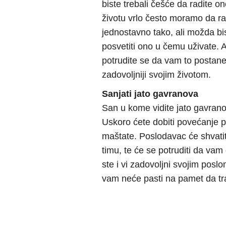
biste trebali češće da radite on
životu vrlo često moramo da ra
jednostavno tako, ali možda bi
posvetiti ono u čemu uživate. Ako
potrudite se da vam to postane
zadovoljniji svojim životom.
Sanjati jato gavranova
San u kome vidite jato gavrano
Uskoro ćete dobiti povećanje p
maštate. Poslodavac će shvati
timu, te će se potruditi da vam
ste i vi zadovoljni svojim posl
vam neće pasti na pamet da tra