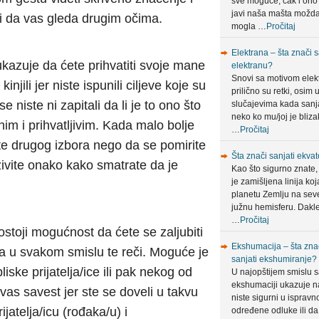
sve moguće, čak i ono
javi naša mašta možda
i da vas gleda drugim očima.
mogla …
Pročitaj
Elektrana – šta znači s
ukazuje da ćete prihvatiti svoje mane
elektranu?
Snovi sa motivom elek
njili jer niste ispunili ciljeve koje su
prilično su retki, osim 
 niste ni zapitali da li je to ono što
slučajevima kada sanja
neko ko mu/joj je bliza
vnim i prihvatljivim. Kada malo bolje
…
Pročitaj
te drugog izbora nego da se pomirite
Šta znači sanjati ekvat
vite onako kako smatrate da je
Kao što sigurno znate,
je zamišljena linija koj
planetu Zemlju na sev
južnu hemisferu. Dakle
…
Pročitaj
ostoji mogućnost da ćete se zaljubiti
Ekshumacija – šta zna
a u svakom smislu te reči. Moguće je
sanjati ekshumiranje?
liske prijatelja/ice ili pak nekog od
U najopštijem smislu 
ekshumaciji ukazuje n
vas savest jer ste se doveli u takvu
niste sigurni u ispravn
ijatelja/icu (rođaka/u) i
određene odluke ili da