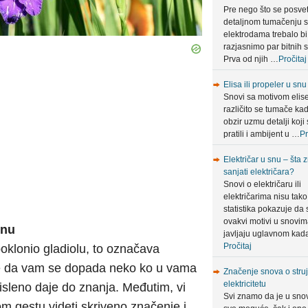
Pre nego što se posve
detaljnom tumačenju 
elektrodama trebalo bi
razjasnimo par bitnih s
Prva od njih …
Pročitaj
Elisa ili propeler u snu
Snovi sa motivom elis
različito se tumače ka
obzir uzmu detalji koji 
pratili i ambijent u …
Pr
Električar u snu – šta 
sanjati električara?
Snovi o električaru ili
električarima nisu tako 
statistika pokazuje da 
ovakvi motivi u snovi
snu
javljaju uglavnom ka
Pročitaj
oklonio gladiolu, to označava
e da vam se dopada neko ko u vama
Značenje snova o struji
elektricitetu
misleno daje do znanja. Međutim, vi
Svi znamo da je u sno
 gestu videti skriveno značenje i