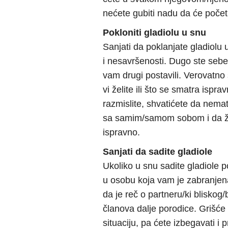
nećete gubiti nadu da će počet
Pokloniti gladiolu u snu
Sanjati da poklanjate gladiolu 
i nesavršenosti. Dugo ste sebe ki
vam drugi postavili. Verovatno se
vi želite ili što se smatra ispra
razmislite, shvatićete da nema
sa samim/samom sobom i da ži
ispravno.
Sanjati da sadite gladiole
Ukoliko u snu sadite gladiole p
u osobu koja vam je zabranjen
da je reč o partneru/ki bliskog/b
članova dalje porodice. Grišće 
situaciju, pa ćete izbegavati i pr