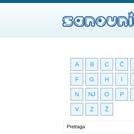
A
B
C
Č
F
G
H
I
N
NJ
O
P
V
Z
Ž