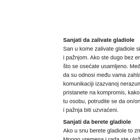
Sanjati da zalivate gladiole
San u kome zalivate gladiole s
i pažnjom. Ako ste dugo bez em
što se osećate usamljeno. Međ
da su odnosi među vama zahladi
komunikaciji izazvanoj nerazu
pristanete na kompromis, kako b
tu osobu, potrudite se da on/o
i pažnja biti uzvraćeni.
Sanjati da berete gladiole
Ako u snu berete gladiole to zna
Mnogo vremena i rada ste uloži