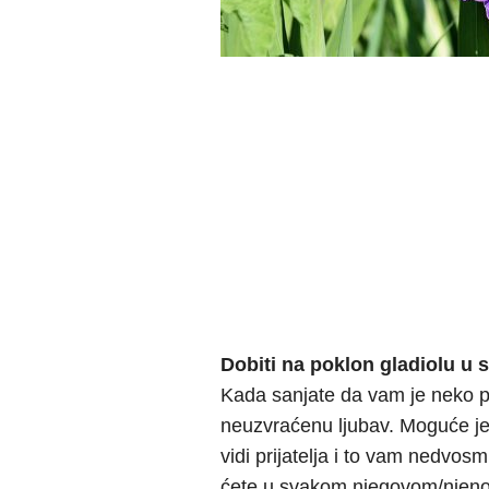
Dobiti na poklon gladiolu u 
Kada sanjate da vam je neko p
neuzvraćenu ljubav. Moguće j
vidi prijatelja i to vam nedvos
ćete u svakom njegovom/njenom