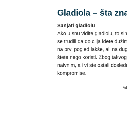
Gladiola – šta zna
Sanjati gladiolu
Ako u snu vidite gladiolu, to s
se trudili da do cilja idete du
na prvi pogled lakše, ali na d
štete nego koristi. Zbog takvo
naivnim, ali vi ste ostali dosledn
kompromise.
Ad