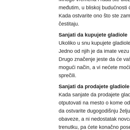
međutim, u bliskoj budućnosti ć
Kada ostvarite ono što ste zam
čestitaju.
Sanjati da kupujete gladiole
Ukoliko u snu kupujete gladiol
Jedno od njih je da imate vezu k
Drugo značenje jeste da će vaša
mogući način, a vi nećete moći 
sprečili.
Sanjati da prodajete gladiole
Kada sanjate da prodajete gla
otputovati na mesto o kome od
da ostvarite dugogodišnju želju
obaveze, a ni nedostatak novc
trenutku, pa ćete konačno pose