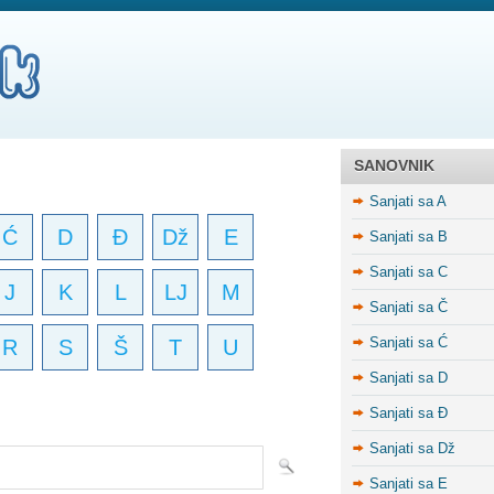
SANOVNIK
Sanjati sa A
Ć
D
Đ
Dž
E
Sanjati sa B
Sanjati sa C
J
K
L
LJ
M
Sanjati sa Č
Sanjati sa Ć
R
S
Š
T
U
Sanjati sa D
Sanjati sa Đ
Sanjati sa Dž
Sanjati sa E