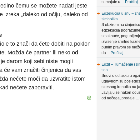
sumnjate u …
Pročitaj
Jedino čemu se možete nadati jeste
je izreka „daleko od očiju, daleko od
Egzekucija u snu – zna
simbolika
S obzirom na činjenic
egzekucija podrazum
e
smaknuće, pogubljenje 
izvršenje smrtne kazn
ole to znači da ćete dobiti na poklon
punim pravom se može
e. Možda će partner ili neko od
da …
Pročitaj
je darom koji sebi niste mogli
Egzil – Tumačenje i si
a će vam značiti činjenica da vas
sna
Snovi o odlasku u egzi
žda nećete moći da uzvratite istom
uglavnom su posledic
kad nećete zaboraviti.
stresnog trenutka na ja
Javljaju se nakon odus
od nečega, predaje …