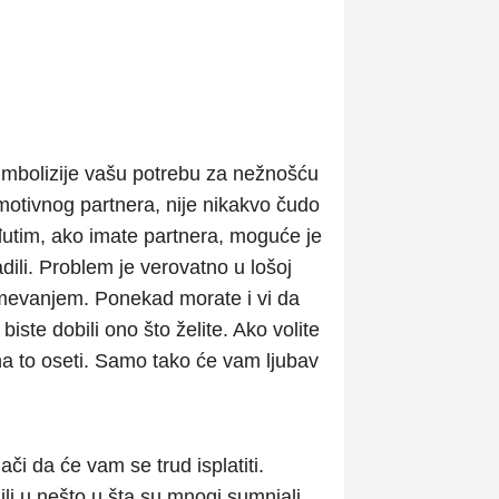
imbolizije vašu potrebu za nežnošću
otivnog partnera, nije nikakvo čudo
utim, ako imate partnera, moguće je
li. Problem je verovatno u lošoj
mevanjem. Ponekad morate i vi da
iste dobili ono što želite. Ako volite
na to oseti. Samo tako će vam ljubav
či da će vam se trud isplatiti.
li u nešto u šta su mnogi sumnjali,