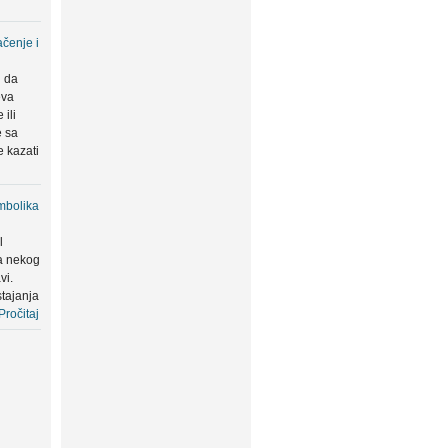
čenje i
u da
eva
ili
e sa
 kazati
mbolika
l
a nekog
vi.
tajanja
Pročitaj