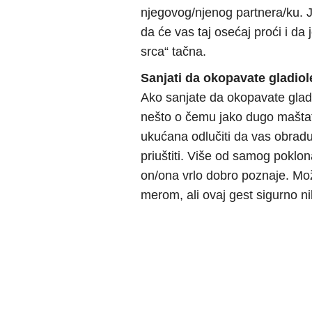
njegovog/njenog partnera/ku. 
da će vas taj osećaj proći i da 
srca“ tačna.
Sanjati da okopavate gladiol
Ako sanjate da okopavate gladi
nešto o čemu jako dugo maštat
ukućana odlučiti da vas obradu
priuštiti. Više od samog poklon
on/ona vrlo dobro poznaje. Mo
merom, ali ovaj gest sigurno ni