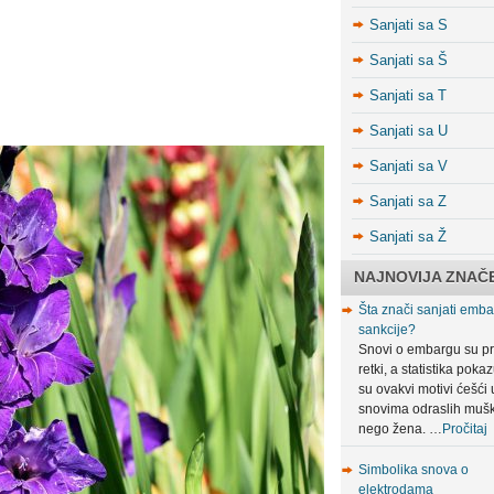
Sanjati sa S
Sanjati sa Š
Sanjati sa T
Sanjati sa U
Sanjati sa V
Sanjati sa Z
Sanjati sa Ž
NAJNOVIJA ZNAČ
Šta znači sanjati embar
sankcije?
Snovi o embargu su pr
retki, a statistika poka
su ovakvi motivi ćešći 
snovima odraslih muš
nego žena. …
Pročitaj
Simbolika snova o
elektrodama