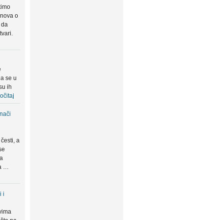
timo
snova o
 da
tvari.
e
da se u
su ih
očitaj
znači
česti, a
se
ma
da …
 i
vima