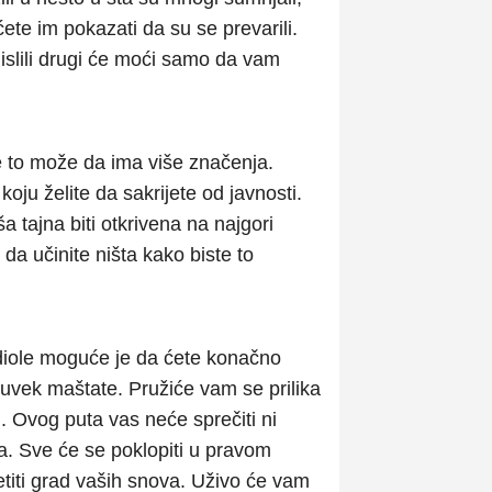
ete im pokazati da su se prevarili.
islili drugi će moći samo da vam
e to može da ima više značenja.
oju želite da sakrijete od javnosti.
 tajna biti otkrivena na najgori
da učinite ništa kako biste to
diole moguće je da ćete konačno
uvek maštate. Pružiće vam se prilika
. Ovog puta vas neće sprečiti ni
a. Sve će se poklopiti u pravom
titi grad vaših snova. Uživo će vam