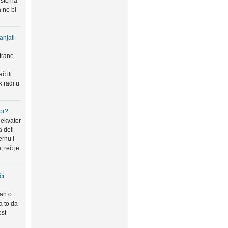
 što na
 ne bi
anjati
trane
u
č ili
k radi u
or?
 ekvator
a deli
ernu i
, reč je
či
san o
a to da
ost