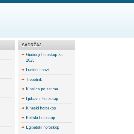
SADRŽAJ
Godišnji horoskop za
2025.
Lucidni snovi
Trepetnik
Kihalica po satima
Ljubavni Horoskop
Kineski horoskop
Keltski horoskop
Egipatski horoskop