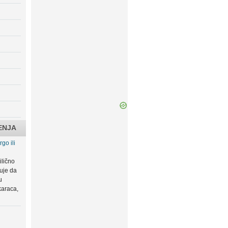
ENJA
go ili
ilično
zuje da
u
karaca,