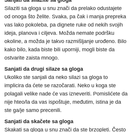
Sanjati da silazite sa gloga
Silaziti sa gloga u snu znači da prelako odustajete
od onoga što želite. Svaka, pa čak i manja prepreka
vas lako pokoleba, pa dignete ruke od nekih svojih
ideja, planova i ciljeva. Možda nemate podršku
okoline, a možda je takvo razmišljanje urođeno. Bilo
kako bilo, kada biste bili uporniji, mogli biste da
ostvarite zaista mnogo.
Sanjati da drugi silaze sa gloga
Ukoliko ste sanjali da neko silazi sa gloga to
implicira da ćete se razočarati. Neko u koga ste
polagali velike nade će vas izneveriti. Pomislićete da
nije hteo/la da vas ispoštuje, međutim, istina je da
ste ga/je samo precenili.
Sanjati da skačete sa gloga
Skakati sa gloga u snu znači da ste brzopleti. Često