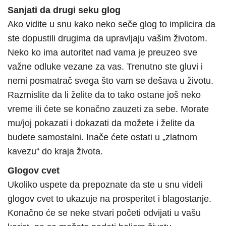
Sanjati da drugi seku glog
Ako vidite u snu kako neko seče glog to implicira da
ste dopustili drugima da upravljaju vašim životom.
Neko ko ima autoritet nad vama je preuzeo sve
važne odluke vezane za vas. Trenutno ste gluvi i
nemi posmatrač svega što vam se dešava u životu.
Razmislite da li želite da to tako ostane još neko
vreme ili ćete se konačno zauzeti za sebe. Morate
mu/joj pokazati i dokazati da možete i želite da
budete samostalni. Inače ćete ostati u „zlatnom
kavezu“ do kraja života.
Glogov cvet
Ukoliko uspete da prepoznate da ste u snu videli
glogov cvet to ukazuje na prosperitet i blagostanje.
Konačno će se neke stvari početi odvijati u vašu