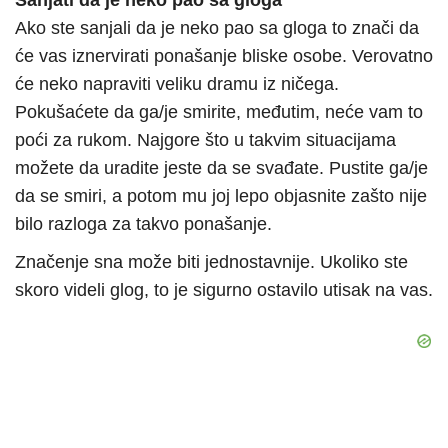
Sanjati da je neko pao sa gloga
Ako ste sanjali da je neko pao sa gloga to znači da
će vas iznervirati ponašanje bliske osobe. Verovatno
će neko napraviti veliku dramu iz ničega.
Pokušaćete da ga/je smirite, međutim, neće vam to
poći za rukom. Najgore što u takvim situacijama
možete da uradite jeste da se svađate. Pustite ga/je
da se smiri, a potom mu joj lepo objasnite zašto nije
bilo razloga za takvo ponašanje.
Značenje sna može biti jednostavnije. Ukoliko ste
skoro videli glog, to je sigurno ostavilo utisak na vas.