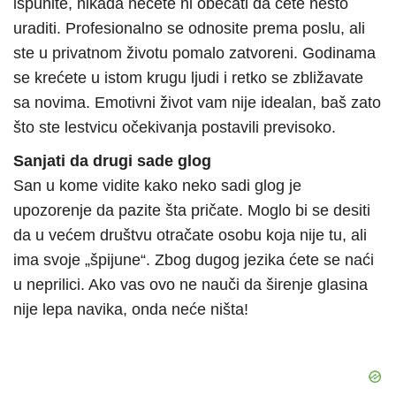
ispunite, nikada nećete ni obećati da ćete nešto
uraditi. Profesionalno se odnosite prema poslu, ali
ste u privatnom životu pomalo zatvoreni. Godinama
se krećete u istom krugu ljudi i retko se zbližavate
sa novima. Emotivni život vam nije idealan, baš zato
što ste lestvicu očekivanja postavili previsoko.
Sanjati da drugi sade glog
San u kome vidite kako neko sadi glog je
upozorenje da pazite šta pričate. Moglo bi se desiti
da u većem društvu otračate osobu koja nije tu, ali
ima svoje „špijune“. Zbog dugog jezika ćete se naći
u neprilici. Ako vas ovo ne nauči da širenje glasina
nije lepa navika, onda neće ništa!