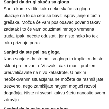
Sanjati da drugi skaču sa gloga
San u kome vidite kako neko skače sa gloga
ukazuje na to da ćete se baviti ispravljanjem tuđih
grešaka. Možda će vam poslodavac poveriti takav
zadatak i to će vam oduzimati mnogo vremena i
truda. Ipak, nećete odustati, jer niste neko ko tek
tako priznaje poraz.
Sanjati da ste pali sa gloga
Kada sanjate da ste pali sa gloga to implicira da ste
skloni preterivanju. Vi svaki, čak i manji problem
preuveličavate na nivo katastrofe. U nekim
neočekivanim situacijama ne možete da razmišljate
trezveno, nego zamišljate najgori mogući razvoj
događaja. Niste ni svesni kakvu štetu nanosite svom
zdravlju.