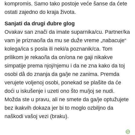
kompromis. Samo tako postoje veće šanse da ćete
ostati zajedno do kraja života.
Sanjati da drugi đubre glog
Ovakav san znači da imate suparnika/cu. Partner/ka
vam je priznao/la da mu se duže vreme „nabacuje“
kolega/ica s posla ili neki/a poznanik/ca. Tom
prilikom je rekao/la da on/ona ne gaji nikakve
simpatije prema njoj/njemu i da ne zna kako da toj
osobi dâ do znanja da ga/je ne zanima. Premda
verujete voljenoj osobi, ponekad se plašite da će
doći u iskušenje i uzeti ono što mu/joj se nudi.
Možda ste u pravu, ali ne smete da ga/je optužujete
bez ikakvih dokaza jer bi to moglo ozbiljno da
naškodi vašoj vezi (braku).