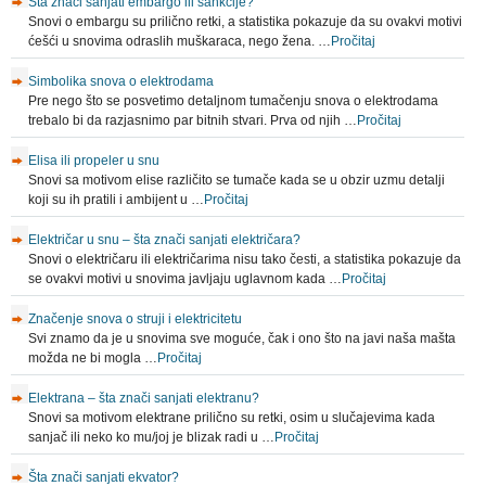
Šta znači sanjati embargo ili sankcije?
Snovi o embargu su prilično retki, a statistika pokazuje da su ovakvi motivi
ćešći u snovima odraslih muškaraca, nego žena. …
Pročitaj
Simbolika snova o elektrodama
Pre nego što se posvetimo detaljnom tumačenju snova o elektrodama
trebalo bi da razjasnimo par bitnih stvari. Prva od njih …
Pročitaj
Elisa ili propeler u snu
Snovi sa motivom elise različito se tumače kada se u obzir uzmu detalji
koji su ih pratili i ambijent u …
Pročitaj
Električar u snu – šta znači sanjati električara?
Snovi o električaru ili električarima nisu tako česti, a statistika pokazuje da
se ovakvi motivi u snovima javljaju uglavnom kada …
Pročitaj
Značenje snova o struji i elektricitetu
Svi znamo da je u snovima sve moguće, čak i ono što na javi naša mašta
možda ne bi mogla …
Pročitaj
Elektrana – šta znači sanjati elektranu?
Snovi sa motivom elektrane prilično su retki, osim u slučajevima kada
sanjač ili neko ko mu/joj je blizak radi u …
Pročitaj
Šta znači sanjati ekvator?