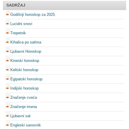
SADRŽAJ
Godišnji horoskop za 2025.
Lucidni snovi
Trepetnik
Kihalica po satima
Ljubavni Horoskop
Kineski horoskop
Keltski horoskop
Egipatski horoskop
Indijski horoskop
Značenje cveća
Značenje imena
Ljubavni sat
Engleski sanovnik