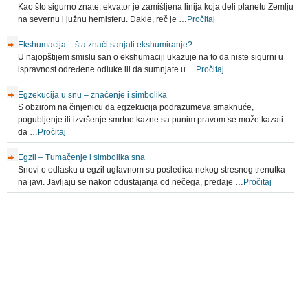
Kao što sigurno znate, ekvator je zamišljena linija koja deli planetu Zemlju
na severnu i južnu hemisferu. Dakle, reč je …
Pročitaj
Ekshumacija – šta znači sanjati ekshumiranje?
U najopštijem smislu san o ekshumaciji ukazuje na to da niste sigurni u
ispravnost određene odluke ili da sumnjate u …
Pročitaj
Egzekucija u snu – značenje i simbolika
S obzirom na činjenicu da egzekucija podrazumeva smaknuće,
pogubljenje ili izvršenje smrtne kazne sa punim pravom se može kazati
da …
Pročitaj
Egzil – Tumačenje i simbolika sna
Snovi o odlasku u egzil uglavnom su posledica nekog stresnog trenutka
na javi. Javljaju se nakon odustajanja od nečega, predaje …
Pročitaj