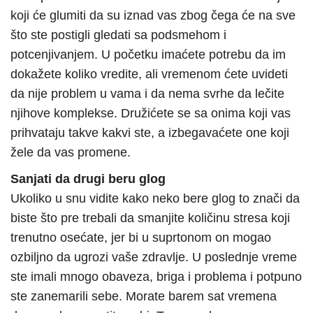
koji će glumiti da su iznad vas zbog čega će na sve
što ste postigli gledati sa podsmehom i
potcenjivanjem. U početku imaćete potrebu da im
dokažete koliko vredite, ali vremenom ćete uvideti
da nije problem u vama i da nema svrhe da lečite
njihove komplekse. Družićete se sa onima koji vas
prihvataju takve kakvi ste, a izbegavaćete one koji
žele da vas promene.
Sanjati da drugi beru glog
Ukoliko u snu vidite kako neko bere glog to znači da
biste što pre trebali da smanjite količinu stresa koji
trenutno osećate, jer bi u suprtonom on mogao
ozbiljno da ugrozi vaše zdravlje. U poslednje vreme
ste imali mnogo obaveza, briga i problema i potpuno
ste zanemarili sebe. Morate barem sat vremena