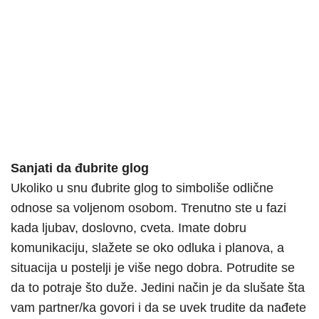
Sanjati da đubrite glog
Ukoliko u snu đubrite glog to simboliše odlične
odnose sa voljenom osobom. Trenutno ste u fazi
kada ljubav, doslovno, cveta. Imate dobru
komunikaciju, slažete se oko odluka i planova, a
situacija u postelji je više nego dobra. Potrudite se
da to potraje što duže. Jedini način je da slušate šta
vam partner/ka govori i da se uvek trudite da nađete