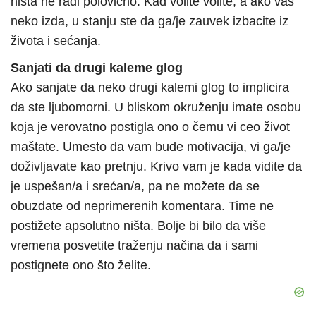
ništa ne radi polovično. Kad volite volite, a ako vas
neko izda, u stanju ste da ga/je zauvek izbacite iz
života i sećanja.
Sanjati da drugi kaleme glog
Ako sanjate da neko drugi kalemi glog to implicira
da ste ljubomorni. U bliskom okruženju imate osobu
koja je verovatno postigla ono o čemu vi ceo život
maštate. Umesto da vam bude motivacija, vi ga/je
doživljavate kao pretnju. Krivo vam je kada vidite da
je uspešan/a i srećan/a, pa ne možete da se
obuzdate od neprimerenih komentara. Time ne
postižete apsolutno ništa. Bolje bi bilo da više
vremena posvetite traženju načina da i sami
postignete ono što želite.