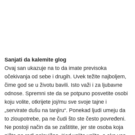
Sanjati da kalemite glog
Ovaj san ukazuje na to da imate previsoka
očekivanja od sebe i drugih. Uvek težite najboljem,
čime god se u životu bavili. Isto važi i za ljubavne
odnose. Spremni ste da se potpuno posvetite osobi
koju volite, otkrijete joj/mu sve svoje tajne i
„servirate dušu na tanjiru“. Ponekad ljudi umeju da
to zloupotrebe, pa ne čudi što ste često povređeni.
Ne postoji način da se zaštitite, jer ste osoba koja