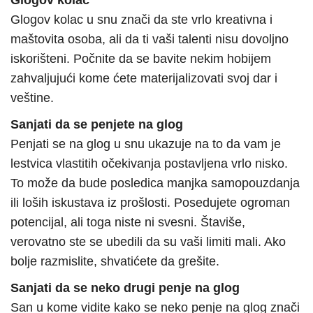
Glogov kolac
Glogov kolac u snu znači da ste vrlo kreativna i
maštovita osoba, ali da ti vaši talenti nisu dovoljno
iskorišteni. Počnite da se bavite nekim hobijem
zahvaljujući kome ćete materijalizovati svoj dar i
veštine.
Sanjati da se penjete na glog
Penjati se na glog u snu ukazuje na to da vam je
lestvica vlastitih očekivanja postavljena vrlo nisko.
To može da bude posledica manjka samopouzdanja
ili loših iskustava iz prošlosti. Posedujete ogroman
potencijal, ali toga niste ni svesni. Štaviše,
verovatno ste se ubedili da su vaši limiti mali. Ako
bolje razmislite, shvatićete da grešite.
Sanjati da se neko drugi penje na glog
San u kome vidite kako se neko penje na glog znači