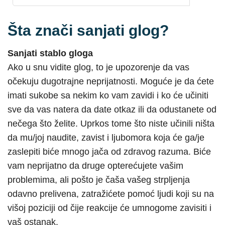
Šta znači sanjati glog?
Sanjati stablo gloga
Ako u snu vidite glog, to je upozorenje da vas
očekuju dugotrajne neprijatnosti. Moguće je da ćete
imati sukobe sa nekim ko vam zavidi i ko će učiniti
sve da vas natera da date otkaz ili da odustanete od
nečega što želite. Uprkos tome što niste učinili ništa
da mu/joj naudite, zavist i ljubomora koja će ga/je
zaslepiti biće mnogo jača od zdravog razuma. Biće
vam neprijatno da druge opterećujete vašim
problemima, ali pošto je čaša vašeg strpljenja
odavno prelivena, zatražićete pomoć ljudi koji su na
višoj poziciji od čije reakcije će umnogome zavisiti i
vaš ostanak.