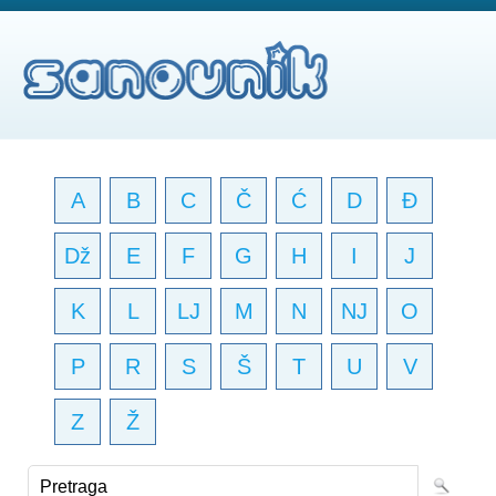
A
B
C
Č
Ć
D
Đ
Dž
E
F
G
H
I
J
K
L
LJ
M
N
NJ
O
P
R
S
Š
T
U
V
Z
Ž