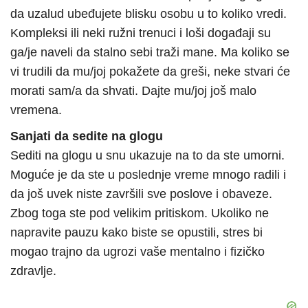
da uzalud ubeđujete blisku osobu u to koliko vredi.
Kompleksi ili neki ružni trenuci i loši događaji su
ga/je naveli da stalno sebi traži mane. Ma koliko se
vi trudili da mu/joj pokažete da greši, neke stvari će
morati sam/a da shvati. Dajte mu/joj još malo
vremena.
Sanjati da sedite na glogu
Sediti na glogu u snu ukazuje na to da ste umorni.
Moguće je da ste u poslednje vreme mnogo radili i
da još uvek niste završili sve poslove i obaveze.
Zbog toga ste pod velikim pritiskom. Ukoliko ne
napravite pauzu kako biste se opustili, stres bi
mogao trajno da ugrozi vaše mentalno i fizičko
zdravlje.