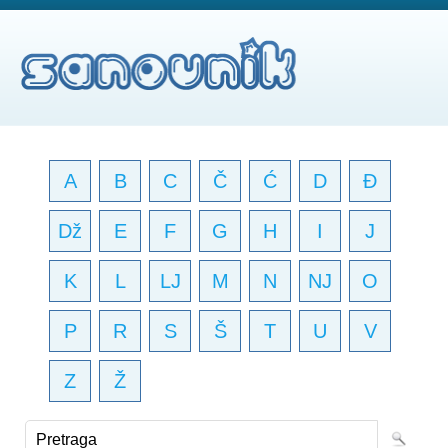
A
B
C
Č
Ć
D
Đ
Dž
E
F
G
H
I
J
K
L
LJ
M
N
NJ
O
P
R
S
Š
T
U
V
Z
Ž