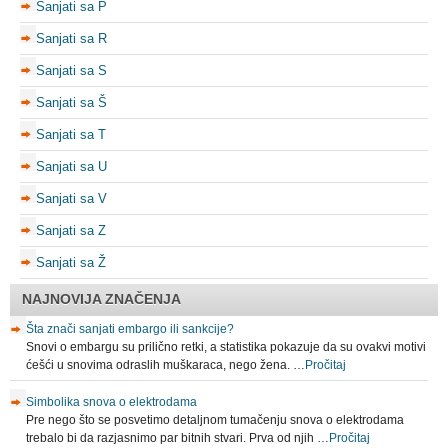
Sanjati sa P
Sanjati sa R
Sanjati sa S
Sanjati sa Š
Sanjati sa T
Sanjati sa U
Sanjati sa V
Sanjati sa Z
Sanjati sa Ž
NAJNOVIJA ZNAČENJA
Šta znači sanjati embargo ili sankcije?
Snovi o embargu su prilično retki, a statistika pokazuje da su ovakvi motivi
ćešći u snovima odraslih muškaraca, nego žena. …
Pročitaj
Simbolika snova o elektrodama
Pre nego što se posvetimo detaljnom tumačenju snova o elektrodama
trebalo bi da razjasnimo par bitnih stvari. Prva od njih …
Pročitaj