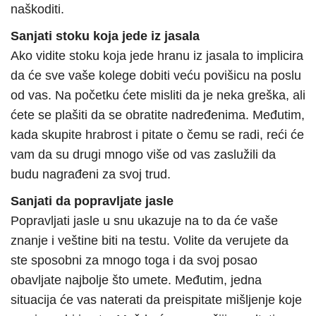
naškoditi.
Sanjati stoku koja jede iz jasala
Ako vidite stoku koja jede hranu iz jasala to implicira
da će sve vaše kolege dobiti veću povišicu na poslu
od vas. Na početku ćete misliti da je neka greška, ali
ćete se plašiti da se obratite nadređenima. Međutim,
kada skupite hrabrost i pitate o čemu se radi, reći će
vam da su drugi mnogo više od vas zaslužili da
budu nagrađeni za svoj trud.
Sanjati da popravljate jasle
Popravljati jasle u snu ukazuje na to da će vaše
znanje i veštine biti na testu. Volite da verujete da
ste sposobni za mnogo toga i da svoj posao
obavljate najbolje što umete. Međutim, jedna
situacija će vas naterati da preispitate mišljenje koje