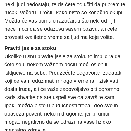
neki ljudi nedostaju, te da ćete odlučiti da pripremite
ručak, večeru ili roštilj kako biste se konačno okupili.
Možda će vas pomalo razočarati što neki od njih
neće moći da se odazovu vašem pozivu, ali ćete
provesti kvalitetno vreme sa ljudima koje volite.
Praviti jasle za stoku
Ukoliko u snu pravite jasle za stoku to implicira da
ćete se u nekom važnom poslu moći osloniti
isključivo na sebe. Preuzećete odgovoran zadatak
koji će vam oduzimati mnogo vremena i iziskivati
dosta truda, ali će vaše zadovoljstvo biti ogromno
kada shvatite da ste uspeli sve da završite sami.
Ipak, možda biste u budućnosti trebali deo svojih
obaveza poveriti nekom drugome, jer bi umor
mogao negativno da se odrazi na vaše fizičko i
mentalno zdravlje.