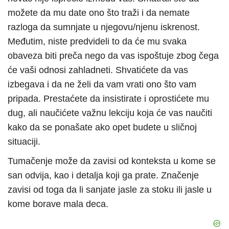
možete da mu date ono što traži i da nemate
razloga da sumnjate u njegovu/njenu iskrenost.
Međutim, niste predvideli to da će mu svaka
obaveza biti preča nego da vas ispoštuje zbog čega
će vaši odnosi zahladneti. Shvatićete da vas
izbegava i da ne želi da vam vrati ono što vam
pripada. Prestaćete da insistirate i oprostićete mu
dug, ali naučićete važnu lekciju koja će vas naučiti
kako da se ponašate ako opet budete u sličnoj
situaciji.
Tumačenje može da zavisi od konteksta u kome se
san odvija, kao i detalja koji ga prate. Značenje
zavisi od toga da li sanjate jasle za stoku ili jasle u
kome borave mala deca.