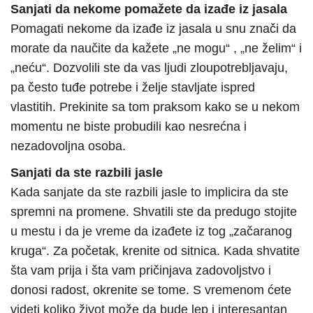
Sanjati da nekome pomažete da izađe iz jasala
Pomagati nekome da izađe iz jasala u snu znači da
morate da naučite da kažete „ne mogu“ , „ne želim“ i
„neću“. Dozvolili ste da vas ljudi zloupotrebljavaju,
pa često tuđe potrebe i želje stavljate ispred
vlastitih. Prekinite sa tom praksom kako se u nekom
momentu ne biste probudili kao nesrećna i
nezadovoljna osoba.
Sanjati da ste razbili jasle
Kada sanjate da ste razbili jasle to implicira da ste
spremni na promene. Shvatili ste da predugo stojite
u mestu i da je vreme da izađete iz tog „začaranog
kruga“. Za početak, krenite od sitnica. Kada shvatite
šta vam prija i šta vam pričinjava zadovoljstvo i
donosi radost, okrenite se tome. S vremenom ćete
videti koliko život može da bude lep i interesantan