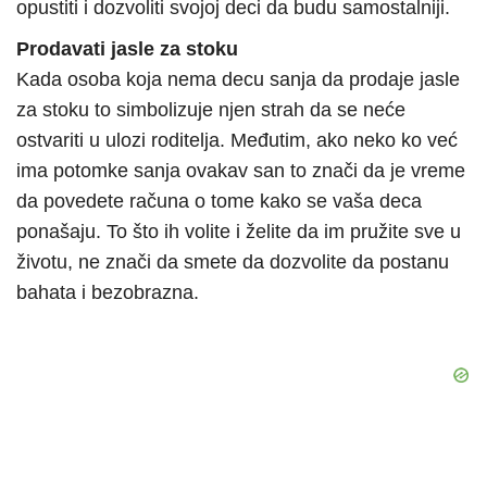
opustiti i dozvoliti svojoj deci da budu samostalniji.
Prodavati jasle za stoku
Kada osoba koja nema decu sanja da prodaje jasle
za stoku to simbolizuje njen strah da se neće
ostvariti u ulozi roditelja. Međutim, ako neko ko već
ima potomke sanja ovakav san to znači da je vreme
da povedete računa o tome kako se vaša deca
ponašaju. To što ih volite i želite da im pružite sve u
životu, ne znači da smete da dozvolite da postanu
bahata i bezobrazna.