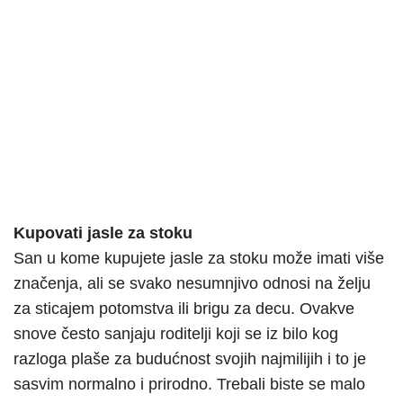
Kupovati jasle za stoku
San u kome kupujete jasle za stoku može imati više
značenja, ali se svako nesumnjivo odnosi na želju
za sticajem potomstva ili brigu za decu. Ovakve
snove često sanjaju roditelji koji se iz bilo kog
razloga plaše za budućnost svojih najmilijih i to je
sasvim normalno i prirodno. Trebali biste se malo