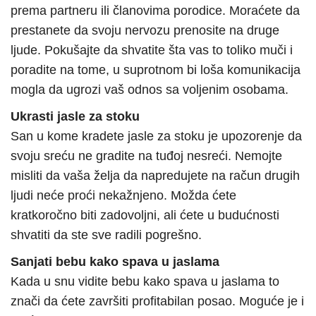
prema partneru ili članovima porodice. Moraćete da
prestanete da svoju nervozu prenosite na druge
ljude. Pokušajte da shvatite šta vas to toliko muči i
poradite na tome, u suprotnom bi loša komunikacija
mogla da ugrozi vaš odnos sa voljenim osobama.
Ukrasti jasle za stoku
San u kome kradete jasle za stoku je upozorenje da
svoju sreću ne gradite na tuđoj nesreći. Nemojte
misliti da vaša želja da napredujete na račun drugih
ljudi neće proći nekažnjeno. Možda ćete
kratkoročno biti zadovoljni, ali ćete u budućnosti
shvatiti da ste sve radili pogrešno.
Sanjati bebu kako spava u jaslama
Kada u snu vidite bebu kako spava u jaslama to
znači da ćete završiti profitabilan posao. Moguće je i