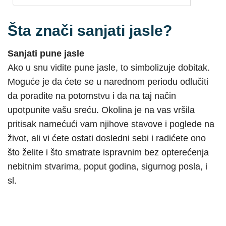
Šta znači sanjati jasle?
Sanjati pune jasle
Ako u snu vidite pune jasle, to simbolizuje dobitak.
Moguće je da ćete se u narednom periodu odlučiti
da poradite na potomstvu i da na taj način
upotpunite vašu sreću. Okolina je na vas vršila
pritisak namećući vam njihove stavove i poglede na
život, ali vi ćete ostati dosledni sebi i radićete ono
što želite i što smatrate ispravnim bez opterećenja
nebitnim stvarima, poput godina, sigurnog posla, i
sl.