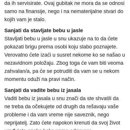
da ih servisirate. Ovaj gubitak ne mora da se odnosi
samo na finansije, nego i na nematerijalne stvari do
kojih vam je stalo.
Sanjati da stavljate bebu u jasle
Stavljati bebu u jasle u snu ukazuje na to da ćete
pokazati brigu prema osobi koju slabo poznajete.
Verovatno ćete izaći u susret nekome ko se našao u
nezavidnom položaju. Zbog toga će vam biti veoma
zahvalan/a, pa će se potruditi da vam se u nekom
momentu oduži na pravi način.
Sanjati da vadite bebu iz jasala
Vaditi bebu iz jasala u snu znači da ste shvatili da
ne treba da očekujete od drugih da rešavaju vaše
probleme i da vam vreme nije saveznik, nego
neprijatelj. Zato ćete napokon krenuti da svoj život