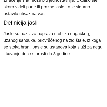
Značenje sna može biti jednostavnije. Ukoliko ste
skoro videli pune ili prazne jasle, to je sigurno
ostavilo utisak na vas.
Definicija jasli
Jasle su naziv za napravu u obliku dugačkog,
uzanog sanduka, pričvršćenog na zid štale, iz koga
se stoka hrani. Jasle su ustanova koja služi za negu
i čuvanje dece starosti do 3 godine.