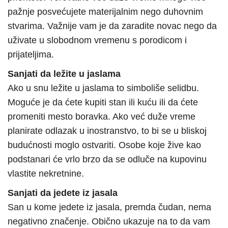
pažnje posvećujete materijalnim nego duhovnim
stvarima. Važnije vam je da zaradite novac nego da
uživate u slobodnom vremenu s porodicom i
prijateljima.
Sanjati da ležite u jaslama
Ako u snu ležite u jaslama to simboliše selidbu.
Moguće je da ćete kupiti stan ili kuću ili da ćete
promeniti mesto boravka. Ako već duže vreme
planirate odlazak u inostranstvo, to bi se u bliskoj
budućnosti moglo ostvariti. Osobe koje žive kao
podstanari će vrlo brzo da se odluče na kupovinu
vlastite nekretnine.
Sanjati da jedete iz jasala
San u kome jedete iz jasala, premda čudan, nema
negativno značenje. Obično ukazuje na to da vam