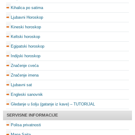
Kihalica po satima
Ljubavni Horoskop
Kineski horoskop
Keltski horoskop
Egipatski horoskop
Indijski horoskop
Značenje cveća
Značenje imena
Ljubavni sat
Engleski sanovnik
Gledanje u šolju (gatanje iz kave) – TUTORIJAL
SERVISNE INFORMACIJE
Polisa privatnosti
Mapa Sajta