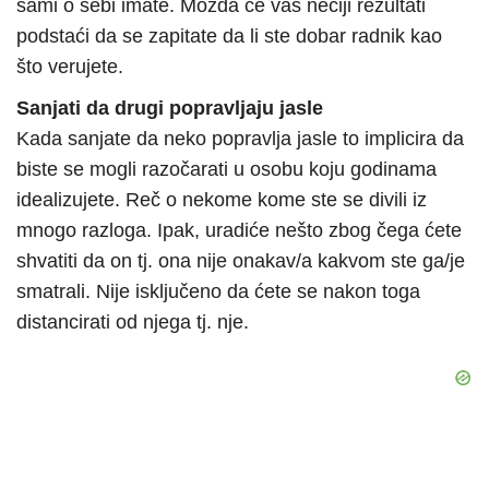
sami o sebi imate. Možda će vas nečiji rezultati
podstaći da se zapitate da li ste dobar radnik kao
što verujete.
Sanjati da drugi popravljaju jasle
Kada sanjate da neko popravlja jasle to implicira da
biste se mogli razočarati u osobu koju godinama
idealizujete. Reč o nekome kome ste se divili iz
mnogo razloga. Ipak, uradiće nešto zbog čega ćete
shvatiti da on tj. ona nije onakav/a kakvom ste ga/je
smatrali. Nije isključeno da ćete se nakon toga
distancirati od njega tj. nje.