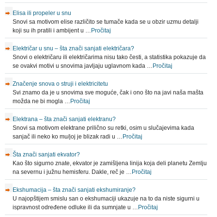
Elisa ili propeler u snu
Snovi sa motivom elise različito se tumače kada se u obzir uzmu detalji
koji su ih pratili i ambijent u …
Pročitaj
Električar u snu – šta znači sanjati električara?
Snovi o električaru ili električarima nisu tako česti, a statistika pokazuje da
se ovakvi motivi u snovima javljaju uglavnom kada …
Pročitaj
Značenje snova o struji i elektricitetu
Svi znamo da je u snovima sve moguće, čak i ono što na javi naša mašta
možda ne bi mogla …
Pročitaj
Elektrana – šta znači sanjati elektranu?
Snovi sa motivom elektrane prilično su retki, osim u slučajevima kada
sanjač ili neko ko mu/joj je blizak radi u …
Pročitaj
Šta znači sanjati ekvator?
Kao što sigurno znate, ekvator je zamišljena linija koja deli planetu Zemlju
na severnu i južnu hemisferu. Dakle, reč je …
Pročitaj
Ekshumacija – šta znači sanjati ekshumiranje?
U najopštijem smislu san o ekshumaciji ukazuje na to da niste sigurni u
ispravnost određene odluke ili da sumnjate u …
Pročitaj