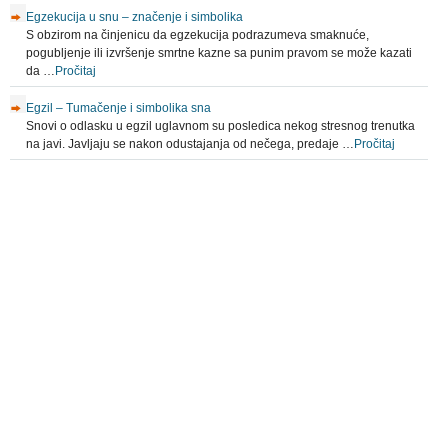
Egzekucija u snu – značenje i simbolika
S obzirom na činjenicu da egzekucija podrazumeva smaknuće,
pogubljenje ili izvršenje smrtne kazne sa punim pravom se može kazati
da …
Pročitaj
Egzil – Tumačenje i simbolika sna
Snovi o odlasku u egzil uglavnom su posledica nekog stresnog trenutka
na javi. Javljaju se nakon odustajanja od nečega, predaje …
Pročitaj