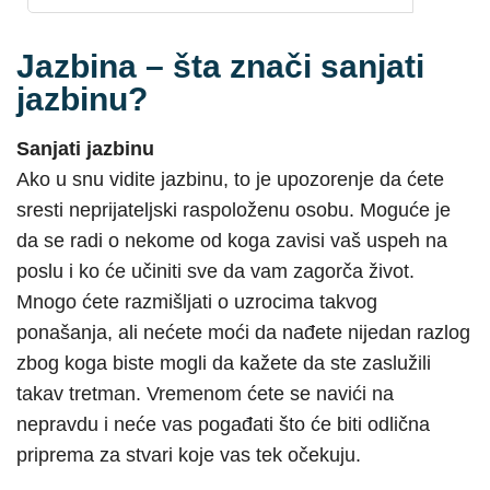
Jazbina – šta znači sanjati
jazbinu?
Sanjati jazbinu
Ako u snu vidite jazbinu, to je upozorenje da ćete
sresti neprijateljski raspoloženu osobu. Moguće je
da se radi o nekome od koga zavisi vaš uspeh na
poslu i ko će učiniti sve da vam zagorča život.
Mnogo ćete razmišljati o uzrocima takvog
ponašanja, ali nećete moći da nađete nijedan razlog
zbog koga biste mogli da kažete da ste zaslužili
takav tretman. Vremenom ćete se navići na
nepravdu i neće vas pogađati što će biti odlična
priprema za stvari koje vas tek očekuju.