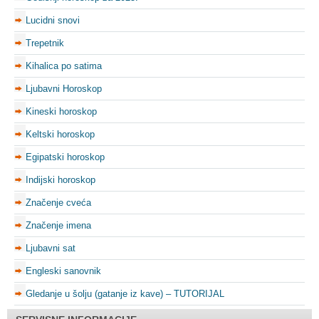
Lucidni snovi
Trepetnik
Kihalica po satima
Ljubavni Horoskop
Kineski horoskop
Keltski horoskop
Egipatski horoskop
Indijski horoskop
Značenje cveća
Značenje imena
Ljubavni sat
Engleski sanovnik
Gledanje u šolju (gatanje iz kave) – TUTORIJAL