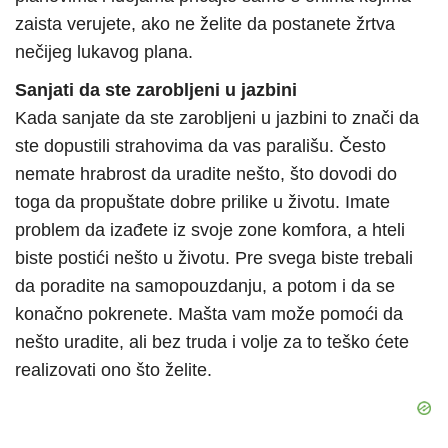
zaista verujete, ako ne želite da postanete žrtva
nečijeg lukavog plana.
Sanjati da ste zarobljeni u jazbini
Kada sanjate da ste zarobljeni u jazbini to znači da
ste dopustili strahovima da vas parališu. Često
nemate hrabrost da uradite nešto, što dovodi do
toga da propuštate dobre prilike u životu. Imate
problem da izađete iz svoje zone komfora, a hteli
biste postići nešto u životu. Pre svega biste trebali
da poradite na samopouzdanju, a potom i da se
konačno pokrenete. Mašta vam može pomoći da
nešto uradite, ali bez truda i volje za to teško ćete
realizovati ono što želite.