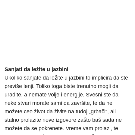
Sanjati da ležite u jazbini
Ukoliko sanjate da ležite u jazbini to implicira da ste
previše lenji. Toliko toga biste trenutno mogli da
uradite, a nemate volje i energije. Svesni ste da
neke stvari morate sami da završite, te da ne
možete ceo život da živite na tuđoj „grbači“, ali
stalno prolazite nove izgovore zašto baš sada ne
možete da se pokrenete. Vreme vam prolazi, te