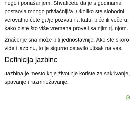
nego i ponašanjem. Shvatićete da je s godinama
postao/la mnogo privlačniji/a. Ukoliko ste slobodni,
verovatno ćete ga/je pozvati na kafu, piće ili večeru,
kako biste što više vremena proveli sa njim tj. njom.
Značenje sna može biti jednostavnije. Ako ste skoro
videli jazbinu, to je sigurno ostavilo utisak na vas.
Definicija jazbine
Jazbina je mesto koje životinje koriste za sakrivanje,
spavanje i razmnožavanje.