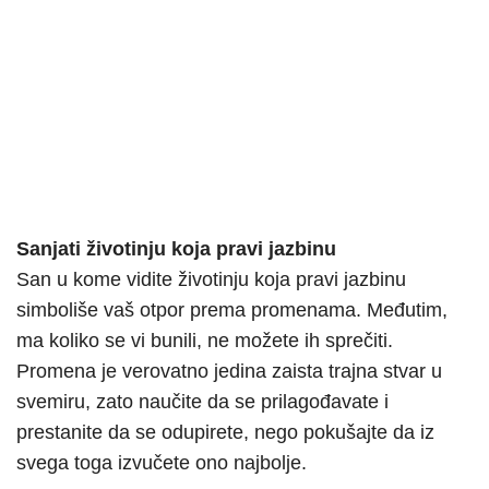
Sanjati životinju koja pravi jazbinu
San u kome vidite životinju koja pravi jazbinu
simboliše vaš otpor prema promenama. Međutim,
ma koliko se vi bunili, ne možete ih sprečiti.
Promena je verovatno jedina zaista trajna stvar u
svemiru, zato naučite da se prilagođavate i
prestanite da se odupirete, nego pokušajte da iz
svega toga izvučete ono najbolje.