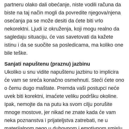
partneru olako dali obećanje, niste vodili računa da
biste na taj način mogli da povredite njegova/njena
osećanja pa se može desiti da ćete biti vrlo
nekorektni. Ljudi iz okruženja, koji mogu realno da
sagledaju situaciju, će vas savetovati da kažete
istinu i da se suočite sa posledicama, ma koliko one
bile teške.
Sanjati napuštenu (praznu) jazbinu
Ukoliko u snu vidite napuštenu jazbinu to implicira
će vam se sreća konačno osmehnuti. Steći ćete ono
o čemu dugo maštate. Premda vaši postupci neće
uvek biti korektni, imaćete veliku podršku okoline.
Ipak, nemojte da na putu ka svom cilju porušite
mnoge mostove, jer nikad ne znate kada će vam
neka poznanstva i prijateljstva zatrebati, ne u
materijalnom nego u duhovnom i emotivnom smislu.