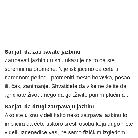
Sanjati da zatrpavate jazbinu
Zatrpavati jazbinu u snu ukazuje na to da ste
spremni na promene. Nije isključeno da ćete u
narednom periodu promeniti mesto boravka, posao
ili, čak, zanimanje. Shvatićete da više ne želite da
„grickate život“, nego da ga „živite punim plućima“.
Sanjati da drugi zatrpavaju jazbinu
Ako ste u snu videli kako neko zatrpava jazbinu to
implicira da ćete uskoro sresti osobu koju dugo niste
videli. Iznenadiće vas, ne samo fizičkim izgledom,