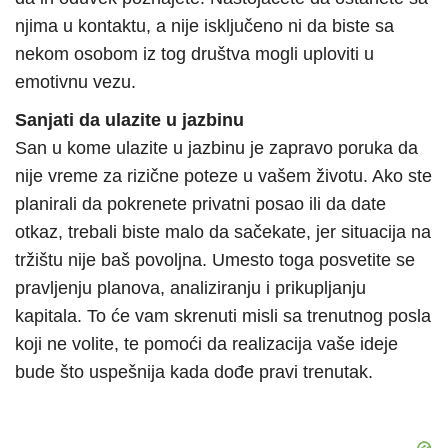
njima u kontaktu, a nije isključeno ni da biste sa
nekom osobom iz tog društva mogli uploviti u
emotivnu vezu.
Sanjati da ulazite u jazbinu
San u kome ulazite u jazbinu je zapravo poruka da
nije vreme za rizične poteze u vašem životu. Ako ste
planirali da pokrenete privatni posao ili da date
otkaz, trebali biste malo da sačekate, jer situacija na
tržištu nije baš povoljna. Umesto toga posvetite se
pravljenju planova, analiziranju i prikupljanju
kapitala. To će vam skrenuti misli sa trenutnog posla
koji ne volite, te pomoći da realizacija vaše ideje
bude što uspešnija kada dođe pravi trenutak.