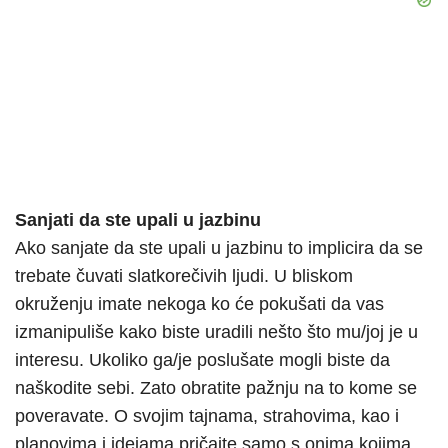
Sanjati da ste upali u jazbinu
Ako sanjate da ste upali u jazbinu to implicira da se
trebate čuvati slatkorečivih ljudi. U bliskom
okruženju imate nekoga ko će pokušati da vas
izmanipuliše kako biste uradili nešto što mu/joj je u
interesu. Ukoliko ga/je poslušate mogli biste da
naškodite sebi. Zato obratite pažnju na to kome se
poveravate. O svojim tajnama, strahovima, kao i
planovima i idejama pričajte samo s onima kojima