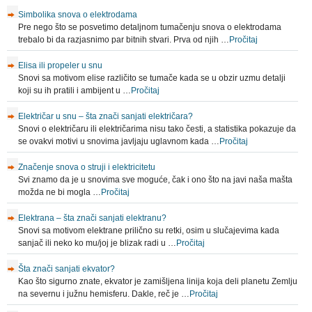
Simbolika snova o elektrodama
Pre nego što se posvetimo detaljnom tumačenju snova o elektrodama
trebalo bi da razjasnimo par bitnih stvari. Prva od njih …
Pročitaj
Elisa ili propeler u snu
Snovi sa motivom elise različito se tumače kada se u obzir uzmu detalji
koji su ih pratili i ambijent u …
Pročitaj
Električar u snu – šta znači sanjati električara?
Snovi o električaru ili električarima nisu tako česti, a statistika pokazuje da
se ovakvi motivi u snovima javljaju uglavnom kada …
Pročitaj
Značenje snova o struji i elektricitetu
Svi znamo da je u snovima sve moguće, čak i ono što na javi naša mašta
možda ne bi mogla …
Pročitaj
Elektrana – šta znači sanjati elektranu?
Snovi sa motivom elektrane prilično su retki, osim u slučajevima kada
sanjač ili neko ko mu/joj je blizak radi u …
Pročitaj
Šta znači sanjati ekvator?
Kao što sigurno znate, ekvator je zamišljena linija koja deli planetu Zemlju
na severnu i južnu hemisferu. Dakle, reč je …
Pročitaj