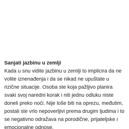
Sanjati jazbinu u zemlji
Kada u snu vidite jazbinu u zemlji to implicira da ne
volite iznenađenja i da se nikad ne upuštate u
rizične situacije. Osoba ste koja pažljivo planira
svaki svoj naredni korak i niti jednu odluku niste
doneli preko noći. Nije loše biti na oprezu, međutim,
postali ste vrlo nepoverljivi prema drugim ljudima i to
se negativno odražava na porodične, prijateljske i
emocionalne odnose.