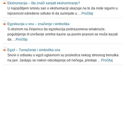
Ekshumacija – šta znači sanjati ekshumiranje?
U najopštijem smislu san o ekshumaciji ukazuje na to da niste sigurni u
ispravnost određene odluke ili da sumnjate u …
Pročitaj
Egzekucija u snu – značenje i simbolika
S obzirom na činjenicu da egzekucija podrazumeva smaknuće,
pogubljenje ili izvršenje smrtne kazne sa punim pravom se može kazati
da …
Pročitaj
Egzil – Tumačenje i simbolika sna
Snovi o odlasku u egzil uglavnom su posledica nekog stresnog trenutka
na javi. Javljaju se nakon odustajanja od nečega, predaje …
Pročitaj