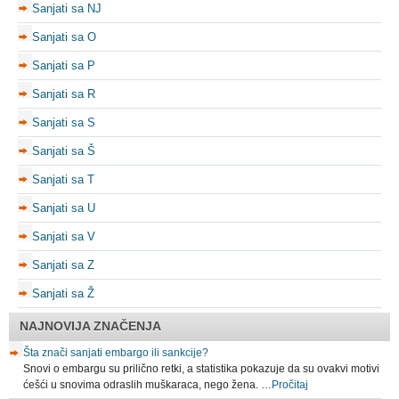
Sanjati sa NJ
Sanjati sa O
Sanjati sa P
Sanjati sa R
Sanjati sa S
Sanjati sa Š
Sanjati sa T
Sanjati sa U
Sanjati sa V
Sanjati sa Z
Sanjati sa Ž
NAJNOVIJA ZNAČENJA
Šta znači sanjati embargo ili sankcije?
Snovi o embargu su prilično retki, a statistika pokazuje da su ovakvi motivi
ćešći u snovima odraslih muškaraca, nego žena. …
Pročitaj