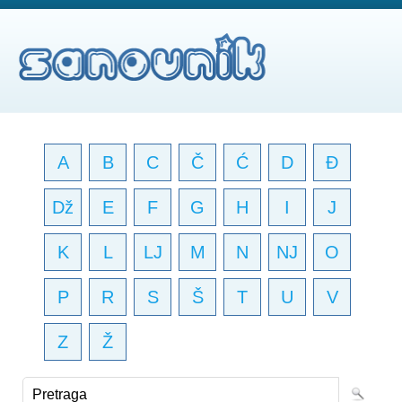
A
B
C
Č
Ć
D
Đ
Dž
E
F
G
H
I
J
K
L
LJ
M
N
NJ
O
P
R
S
Š
T
U
V
Z
Ž