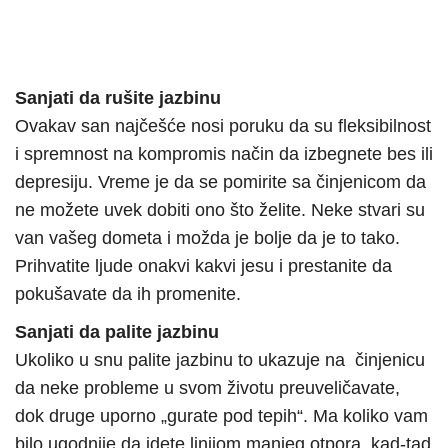
Sanjati da rušite jazbinu
Ovakav san najčešće nosi poruku da su fleksibilnost
i spremnost na kompromis način da izbegnete bes ili
depresiju. Vreme je da se pomirite sa činjenicom da
ne možete uvek dobiti ono što želite. Neke stvari su
van vašeg dometa i možda je bolje da je to tako.
Prihvatite ljude onakvi kakvi jesu i prestanite da
pokušavate da ih promenite.
Sanjati da palite jazbinu
Ukoliko u snu palite jazbinu to ukazuje na činjenicu
da neke probleme u svom životu preuveličavate,
dok druge uporno „gurate pod tepih“. Ma koliko vam
bilo ugodnije da idete linijom manjeg otpora, kad-tad