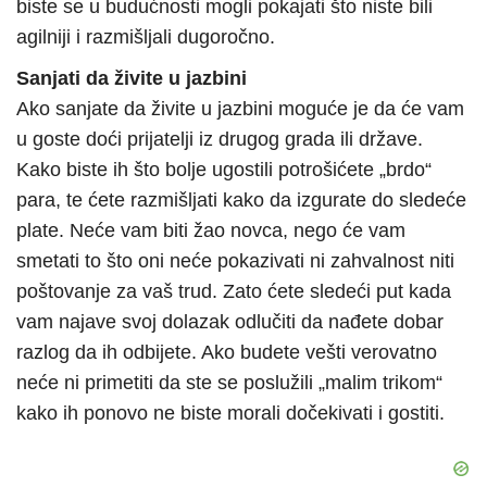
biste se u budućnosti mogli pokajati što niste bili
agilniji i razmišljali dugoročno.
Sanjati da živite u jazbini
Ako sanjate da živite u jazbini moguće je da će vam
u goste doći prijatelji iz drugog grada ili države.
Kako biste ih što bolje ugostili potrošićete „brdo“
para, te ćete razmišljati kako da izgurate do sledeće
plate. Neće vam biti žao novca, nego će vam
smetati to što oni neće pokazivati ni zahvalnost niti
poštovanje za vaš trud. Zato ćete sledeći put kada
vam najave svoj dolazak odlučiti da nađete dobar
razlog da ih odbijete. Ako budete vešti verovatno
neće ni primetiti da ste se poslužili „malim trikom“
kako ih ponovo ne biste morali dočekivati i gostiti.