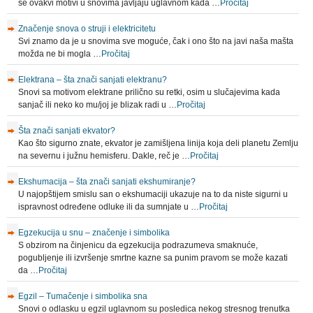
se ovakvi motivi u snovima javljaju uglavnom kada …
Pročitaj
Značenje snova o struji i elektricitetu
Svi znamo da je u snovima sve moguće, čak i ono što na javi naša mašta
možda ne bi mogla …
Pročitaj
Elektrana – šta znači sanjati elektranu?
Snovi sa motivom elektrane prilično su retki, osim u slučajevima kada
sanjač ili neko ko mu/joj je blizak radi u …
Pročitaj
Šta znači sanjati ekvator?
Kao što sigurno znate, ekvator je zamišljena linija koja deli planetu Zemlju
na severnu i južnu hemisferu. Dakle, reč je …
Pročitaj
Ekshumacija – šta znači sanjati ekshumiranje?
U najopštijem smislu san o ekshumaciji ukazuje na to da niste sigurni u
ispravnost određene odluke ili da sumnjate u …
Pročitaj
Egzekucija u snu – značenje i simbolika
S obzirom na činjenicu da egzekucija podrazumeva smaknuće,
pogubljenje ili izvršenje smrtne kazne sa punim pravom se može kazati
da …
Pročitaj
Egzil – Tumačenje i simbolika sna
Snovi o odlasku u egzil uglavnom su posledica nekog stresnog trenutka