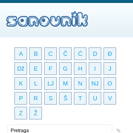
A
B
C
Č
Ć
D
Đ
Dž
E
F
G
H
I
J
K
L
LJ
M
N
NJ
O
P
R
S
Š
T
U
V
Z
Ž