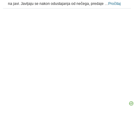
na javi. Javljaju se nakon odustajanja od nečega, predaje …
Pročitaj