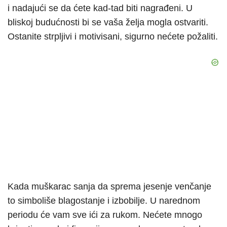
i nadajući se da ćete kad-tad biti nagrađeni. U
bliskoj budućnosti bi se vaša želja mogla ostvariti.
Ostanite strpljivi i motivisani, sigurno nećete požaliti.
Kada muškarac sanja da sprema jesenje venčanje
to simboliše blagostanje i izbobilje. U narednom
periodu će vam sve ići za rukom. Nećete mnogo