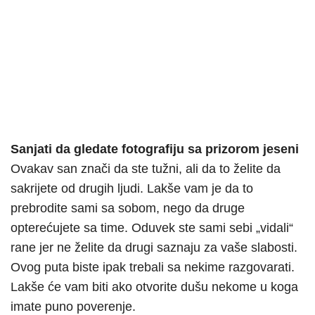
Sanjati da gledate fotografiju sa prizorom jeseni
Ovakav san znači da ste tužni, ali da to želite da
sakrijete od drugih ljudi. Lakše vam je da to
prebrodite sami sa sobom, nego da druge
opterećujete sa time. Oduvek ste sami sebi „vidali“
rane jer ne želite da drugi saznaju za vaše slabosti.
Ovog puta biste ipak trebali sa nekime razgovarati.
Lakše će vam biti ako otvorite dušu nekome u koga
imate puno poverenje.