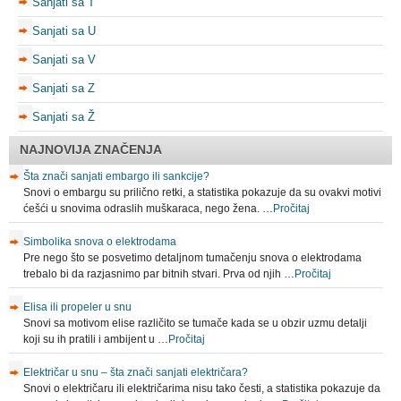
Sanjati sa T
Sanjati sa U
Sanjati sa V
Sanjati sa Z
Sanjati sa Ž
NAJNOVIJA ZNAČENJA
Šta znači sanjati embargo ili sankcije?
Snovi o embargu su prilično retki, a statistika pokazuje da su ovakvi motivi
ćešći u snovima odraslih muškaraca, nego žena. …
Pročitaj
Simbolika snova o elektrodama
Pre nego što se posvetimo detaljnom tumačenju snova o elektrodama
trebalo bi da razjasnimo par bitnih stvari. Prva od njih …
Pročitaj
Elisa ili propeler u snu
Snovi sa motivom elise različito se tumače kada se u obzir uzmu detalji
koji su ih pratili i ambijent u …
Pročitaj
Električar u snu – šta znači sanjati električara?
Snovi o električaru ili električarima nisu tako česti, a statistika pokazuje da