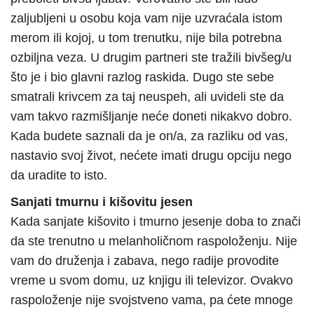
zaljubljeni u osobu koja vam nije uzvraćala istom
merom ili kojoj, u tom trenutku, nije bila potrebna
ozbiljna veza. U drugim partneri ste tražili bivšeg/u
što je i bio glavni razlog raskida. Dugo ste sebe
smatrali krivcem za taj neuspeh, ali uvideli ste da
vam takvo razmišljanje neće doneti nikakvo dobro.
Kada budete saznali da je on/a, za razliku od vas,
nastavio svoj život, nećete imati drugu opciju nego
da uradite to isto.
Sanjati tmurnu i kišovitu jesen
Kada sanjate kišovito i tmurno jesenje doba to znači
da ste trenutno u melanholičnom raspoloženju. Nije
vam do druženja i zabava, nego radije provodite
vreme u svom domu, uz knjigu ili televizor. Ovakvo
raspoloženje nije svojstveno vama, pa ćete mnoge