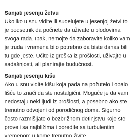
Sanjati jesenju žetvu
Ukoliko u snu vidite ili sudelujete u jesenjoj žetvi to
je podsetnik da počnete da uživate u plodovima
svoga rada. Ipak, nemojte da zaboravite koliko vam
je truda i vremena bilo potrebno da biste danas bili
tu gde jeste. Učite iz greška iz prošlosti, uživajte u
sadašnjosti, ali planirajte budućnost.
Sanjati jesenju kišu
Ako u snu vidite kišu koja pada na požutelo i opalo
lišće to znači da ste nostalgični. Moguće je da vam
nedostaju neki ljudi iz prošlosti, a posebno ako ste
trenutno odvojeni od porodičnog doma. Sigurno
često razmišljate o bezbrižnom detinjstvu koje ste
proveli sa najbližima i poredite sa turbulentim
vremenom u kome trenutno živite.