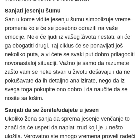
Sanjati jesenju šumu
San u kome vidite jesenju šumu simbolizuje vreme
promena koje će se posebno odraziti na vaše
emocije. Neki će ljudi iz vašeg života nestati, ali će
ga obogatiti drugi. Taj ciklus će se ponavljati još
nekoliko puta, a vi ćete se svaki put dobro prilagoditi
novonastaloj situaciji. Važno je samo da razumete
zašto vam se neke stvari u životu dešavaju i da ne
pokušavate da ih detaljno analizirate, nego da iz
svega toga pokupite ono dobro i da naučite da se
nosite sa lošim.
Sanjati da se ženite/udajete u jesen
Ukoliko žena sanja da sprema jesenje venčanje to
znači da će uspeti da naplati trud koji je u nešto
uložila. Verovatno ste mnogo vremena proveli radeći