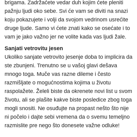
brigama. Zadržaćete vedar duh kojim ćete pleniti
pažnju ljudi oko sebe. Svi će vam se diviti na snazi
koju pokazujete i volji da svojom vedrinom usrećite
druge ljude. Samo vi ćete znati kako se osećate i to
vam je jako važno jer ne volite kada vas ljudi žale.
Sanjati vetrovitu jesen
Ukoliko sanjate vetrovito jesenje doba to implicira da
ste zbunjeni. Trenutno se u vašoj glavi dešava
mnogo toga. Muče vas razne dileme i često
razmišljate o mogućnostima kojima u životu
raspolažete. Želeli biste da okrenete novi list u svom
životu, ali se plašite kakve biste posledice zbog toga
mogli snositi. Ne osuđujte na propast nešto što nije
ni počelo i dajte sebi vremena da o svemu temeljno
razmislite pre nego što donesete važne odluke!