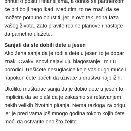
brinuti o poslu i finansijama, a odnos sa partnerkom
će biti bolji nego ikad. Međutim, to ne znači da se
možete potpuno opustiti, jer je ovo tek jedna faza
vašeg života. Zato pravite realne planove i nastojte
da pametno ulažete.
Sanjati da ste dobili dete u jesen
Ako žena sanja da je rodila dete u jesen to je dobar
znak. Ovakvi snovi najavljuju blagostanje i mir u
porodici. Rešićete nesuglasice koje vas dugo muče i
napokon ćete početi da uživate u društvu najbližih.
Ukoliko muškarac sanja da je dobio dete u jesen to
implicira da se plaši da je zakasnio sa rešavanjem
nekih velikih životnih pitanja. Nema razloga za brigu,
jer je pred vama još mnogo godina tokom kojih ćete
moći da ostvarite ono što želite.