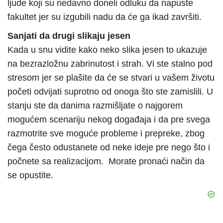
ljude koji su nedavno doneli odluku da napuste
fakultet jer su izgubili nadu da će ga ikad završiti.
Sanjati da drugi slikaju jesen
Kada u snu vidite kako neko slika jesen to ukazuje
na bezrazložnu zabrinutost i strah. Vi ste stalno pod
stresom jer se plašite da će se stvari u vašem životu
početi odvijati suprotno od onoga što ste zamislili. U
stanju ste da danima razmišljate o najgorem
mogućem scenariju nekog događaja i da pre svega
razmotrite sve moguće probleme i prepreke, zbog
čega često odustanete od neke ideje pre nego što i
počnete sa realizacijom. Morate pronaći način da
se opustite.