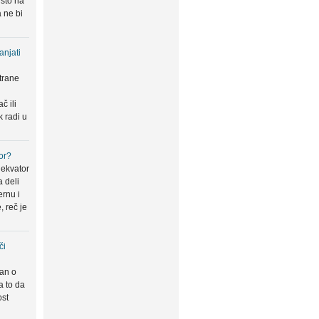
 što na
 ne bi
anjati
trane
u
č ili
k radi u
or?
 ekvator
a deli
ernu i
, reč je
či
san o
a to da
ost