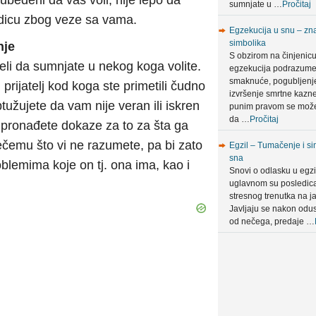
ubeđeni da vas voli, nije lepo da
sumnjate u …
Pročitaj
odicu zbog veze sa vama.
Egzekucija u snu – zna
simbolika
nje
S obzirom na činjenic
li da sumnjate u nekog koga volite.
egzekucija podrazum
smaknuće, pogubljenje 
i prijatelj kod koga ste primetili čudno
izvršenje smrtne kazn
užujete da vam nije veran ili iskren
punim pravom se može
da …
Pročitaj
da pronađete dokaze za to za šta ga
ečemu što vi ne razumete, pa bi zato
Egzil – Tumačenje i si
sna
oblemima koje on tj. ona ima, kao i
Snovi o odlasku u egzi
uglavnom su posledic
stresnog trenutka na ja
Javljaju se nakon odus
od nečega, predaje …