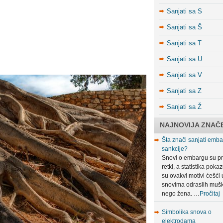
Sanjati sa S
Sanjati sa Š
Sanjati sa T
Sanjati sa U
Sanjati sa V
Sanjati sa Z
Sanjati sa Ž
NAJNOVIJA ZNAČ
Šta znači sanjati embar
sankcije?
Snovi o embargu su pr
retki, a statistika poka
su ovakvi motivi ćešći 
snovima odraslih muš
nego žena. …
Pročitaj
Simbolika snova o
elektrodama