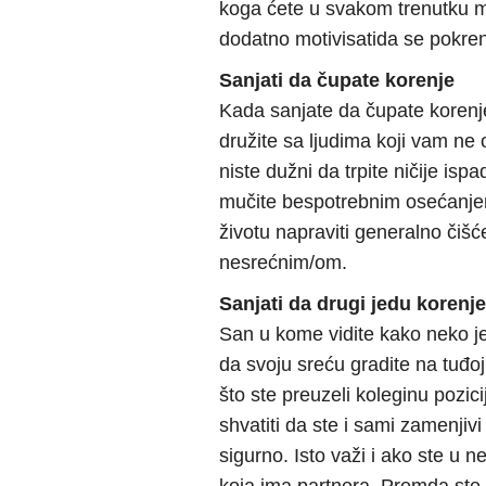
koga ćete u svakom trenutku mo
dodatno motivisatida se pokren
Sanjati da čupate korenje
Kada sanjate da čupate korenje
družite sa ljudima koji vam ne
niste dužni da trpite ničije isp
mučite bespotrebnim osećanje
životu napraviti generalno čišće
nesrećnim/om.
Sanjati da drugi jedu korenje
San u kome vidite kako neko je
da svoju sreću gradite na tuđ
što ste preuzeli koleginu pozici
shvatiti da ste i sami zamenjivi 
sigurno. Isto važi i ako ste u 