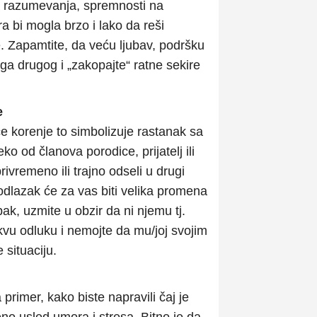
na razumevanja, spremnosti na
a bi mogla brzo i lako da reši
. Zapamtite, da veću ljubav, podršku
oga drugog i „zakopajte“ ratne sekire
e
e korenje to simbolizuje rastanak sa
o od članova porodice, prijatelj ili
rivremeno ili trajno odseli u drugi
n odlazak će za vas biti velika promena
Ipak, uzmite u obzir da ni njemu tj.
akvu odluku i nemojte da mu/joj svojim
situaciju.
rimer, kako biste napravili čaj je