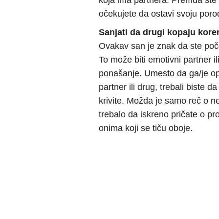
koja ima partnera. Premda ste 
očekujete da ostavi svoju por
Sanjati da drugi kopaju kore
Ovakav san je znak da ste poče
To može biti emotivni partner il
ponašanje. Umesto da ga/je opt
partner ili drug, trebali biste 
krivite. Možda je samo reč o n
trebalo da iskreno pričate o pr
onima koji se tiču oboje.