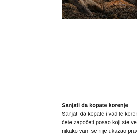
Sanjati da kopate korenje
Sanjati da kopate i vadite kor
ćete započeti posao koji ste ve
nikako vam se nije ukazao prav