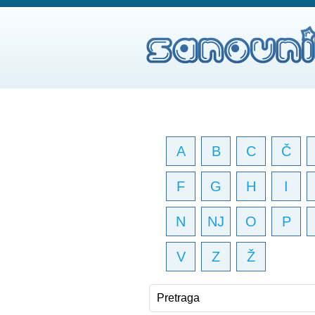
A
B
C
Č
F
G
H
I
N
NJ
O
P
V
Z
Ž