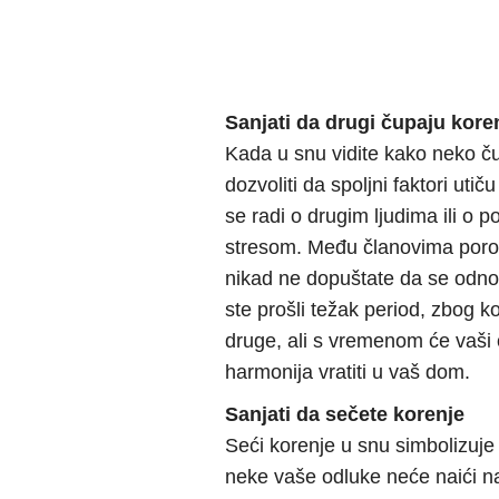
Sanjati da drugi čupaju kore
Kada u snu vidite kako neko ču
dozvoliti da spoljni faktori uti
se radi o drugim ljudima ili o 
stresom. Među članovima porodi
nikad ne dopuštate da se odno
ste prošli težak period, zbog k
druge, ali s vremenom će vaši 
harmonija vratiti u vaš dom.
Sanjati da sečete korenje
Seći korenje u snu simbolizuje
neke vaše odluke neće naići n