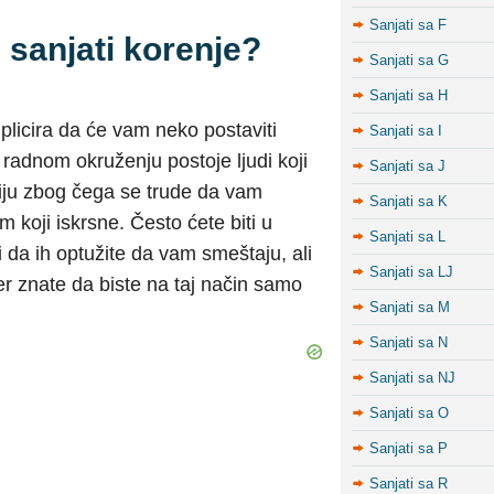
Sanjati sa F
 sanjati korenje?
Sanjati sa G
Sanjati sa H
plicira da će vam neko postaviti
Sanjati sa I
adnom okruženju postoje ljudi koji
Sanjati sa J
iju zbog čega se trude da vam
Sanjati sa K
m koji iskrsne. Često ćete biti u
Sanjati sa L
 da ih optužite da vam smeštaju, ali
Sanjati sa LJ
er znate da biste na taj način samo
Sanjati sa M
Sanjati sa N
Sanjati sa NJ
Sanjati sa O
Sanjati sa P
Sanjati sa R