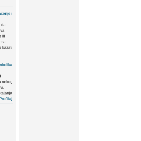
čenje i
u da
eva
ili
e sa
 kazati
mbolika
l
a nekog
vi.
tajanja
Pročitaj