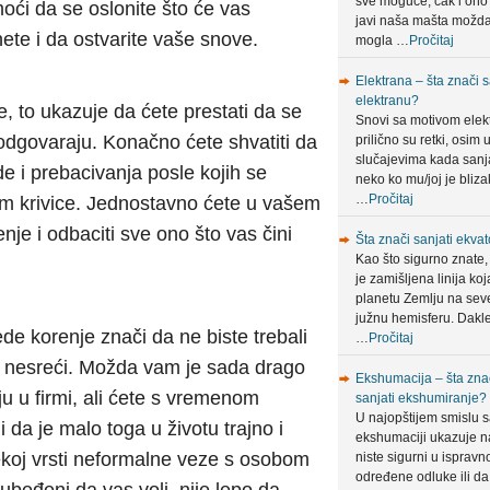
sve moguće, čak i ono
ći da se oslonite što će vas
javi naša mašta možda
ete i da ostvarite vaše snove.
mogla …
Pročitaj
Elektrana – šta znači s
elektranu?
, to ukazuje da ćete prestati da se
Snovi sa motivom elek
 odgovaraju. Konačno ćete shvatiti da
prilično su retki, osim 
slučajevima kada sanja
ade i prebacivanja posle kojih se
neko ko mu/joj je bliza
…
Pročitaj
m krivice. Jednostavno ćete u vašem
nje i odbaciti sve ono što vas čini
Šta znači sanjati ekvat
Kao što sigurno znate,
je zamišljena linija koj
planetu Zemlju na sev
južnu hemisferu. Dakle
de korenje znači da ne biste trebali
…
Pročitaj
oj nesreći. Možda vam je sada drago
Ekshumacija – šta zna
ju u firmi, ali ćete s vremenom
sanjati ekshumiranje?
U najopštijem smislu 
i da je malo toga u životu trajno i
ekshumaciji ukazuje n
nekoj vrsti neformalne veze s osobom
niste sigurni u ispravn
određene odluke ili da