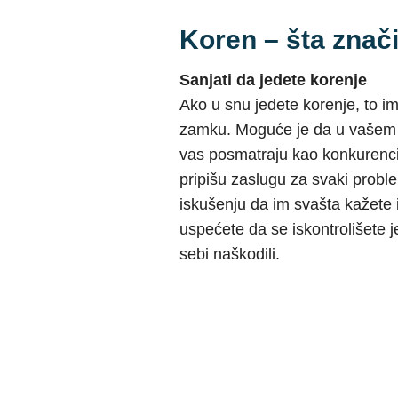
Koren – šta znači
Sanjati da jedete korenje
Ako u snu jedete korenje, to im
zamku. Moguće je da u vašem r
vas posmatraju kao konkurenc
pripišu zaslugu za svaki proble
iskušenju da im svašta kažete i
uspećete da se iskontrolišete j
sebi naškodili.