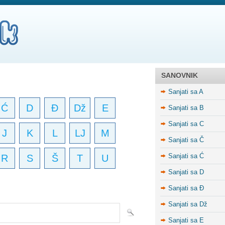
SANOVNIK
Sanjati sa A
Ć
D
Đ
Dž
E
Sanjati sa B
Sanjati sa C
J
K
L
LJ
M
Sanjati sa Č
Sanjati sa Ć
R
S
Š
T
U
Sanjati sa D
Sanjati sa Đ
Sanjati sa Dž
Sanjati sa E