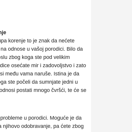
nje
pa korenje to je znak da nećete
ču na odnose u vašoj porodici. Bilo da
poslu zbog koga ste pod velikim
ce osećate mir i zadovoljstvo i zato
si među vama naruše. Istina je da
oga ste počeli da sumnjate jedni u
odnosi postati mnogo čvršći, te će se
 probleme u porodici. Moguće je da
a njihovo odobravanje, pa ćete zbog