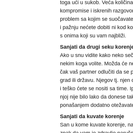
toga ući u sukob. Veća količi
kompromise i iskrenih razgovor
problem sa kojim se suočavate
i pažnju nećete dobiti ni kod k
s onima koji su vam najbliži.
Sanjati da drugi seku korenj
Ako u snu vidite kako neko seč
nekim koga volite. Možda će nek
čak vaš partner odlučiti da se p
grad ili državu. Njegov tj. nje
i teško ćete se nositi sa time. 
njoj nije bilo lako da donese t
ponašanjem dodatno otežavate 
Sanjati da kuvate korenje
San u kome kuvate korenje, na p