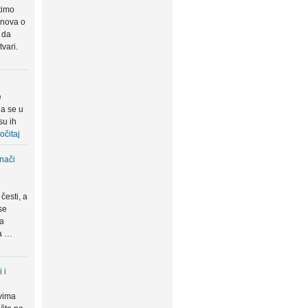
timo
snova o
 da
tvari.
e
da se u
su ih
očitaj
znači
česti, a
se
ma
da …
 i
vima