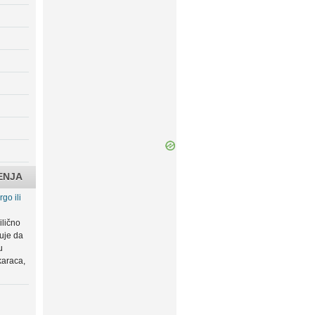
ENJA
go ili
ilično
zuje da
u
karaca,