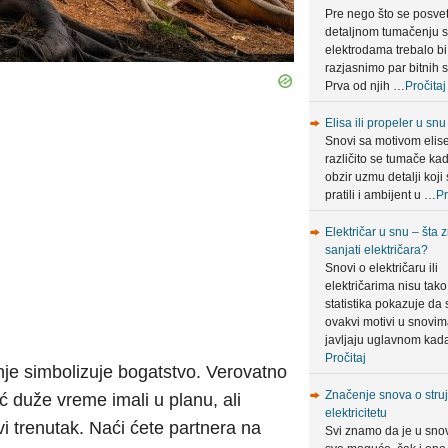
Pre nego što se posve
detaljnom tumačenju 
elektrodama trebalo bi
razjasnimo par bitnih s
Prva od njih …
Pročitaj
Elisa ili propeler u snu
Snovi sa motivom elis
različito se tumače ka
obzir uzmu detalji koji 
pratili i ambijent u …
Pr
Električar u snu – šta 
sanjati električara?
Snovi o električaru ili
električarima nisu tako 
statistika pokazuje da 
ovakvi motivi u snovi
javljaju uglavnom ka
Pročitaj
enje simbolizuje bogatstvo. Verovatno
Značenje snova o struji
ć duže vreme imali u planu, ali
elektricitetu
i trenutak. Naći ćete partnera na
Svi znamo da je u sno