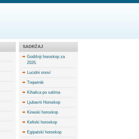
SADRŽAJ
Godišnji horoskop za
2025.
Lucidni snovi
Trepetnik
Kihalica po satima
Ljubavni Horoskop
Kineski horoskop
Keltski horoskop
Egipatski horoskop