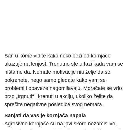
San u kome vidite kako neko beži od kornjače
ukazuje na lenjost. Trenutno ste u fazi kada vam se
ništa ne dâ. Nemate motivacije niti želje da se
pokrenete, nego samo gledate kako vam se
problemi i obaveze nagomilavaju. Moraćete se vrlo
brzo „trgnuti“ i krenuti u akciju, ukoliko želite da
sprečite negativne posledice svog nemara.
Sanjati da vas je kornjača napala
Agresivne kornjače su na javi skoro nezamislive,