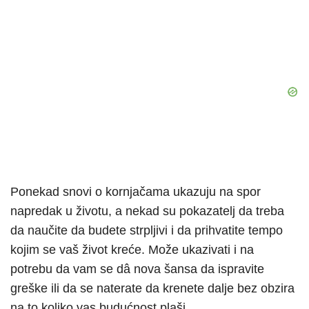
Ponekad snovi o kornjačama ukazuju na spor
napredak u životu, a nekad su pokazatelj da treba
da naučite da budete strpljivi i da prihvatite tempo
kojim se vaš život kreće. Može ukazivati i na
potrebu da vam se dâ nova šansa da ispravite
greške ili da se naterate da krenete dalje bez obzira
na to koliko vas budućnost plaši.