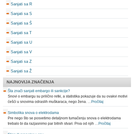
Sanjati sa R
Sanjati sa S
Sanjati sa Š
Sanjati sa T
Sanjati sa U
Sanjati sa V
Sanjati sa Z
Sanjati sa Ž
NAJNOVIJA ZNAČENJA
Šta znači sanjati embargo ili sankcije?
Snovi o embargu su prilično retki, a statistika pokazuje da su ovakvi motivi
ćešći u snovima odraslih muškaraca, nego žena. …
Pročitaj
Simbolika snova o elektrodama
Pre nego što se posvetimo detaljnom tumačenju snova o elektrodama
trebalo bi da razjasnimo par bitnih stvari. Prva od njih …
Pročitaj