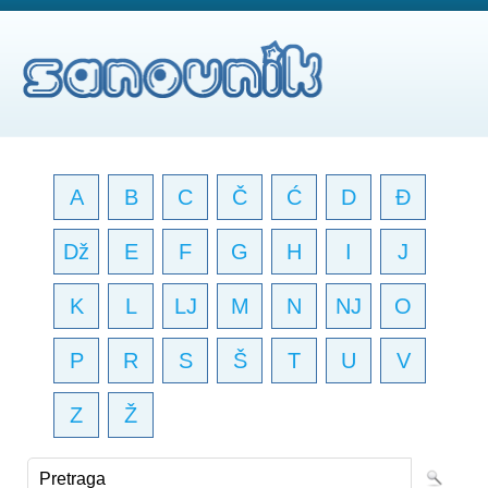
A
B
C
Č
Ć
D
Đ
Dž
E
F
G
H
I
J
K
L
LJ
M
N
NJ
O
P
R
S
Š
T
U
V
Z
Ž