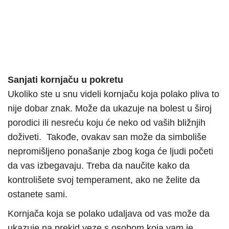
Sanjati kornjaču u pokretu
Ukoliko ste u snu videli kornjaču koja polako pliva to
nije dobar znak. Može da ukazuje na bolest u široj
porodici ili nesreću koju će neko od vaših bližnjih
doživeti. Takođe, ovakav san može da simboliše
nepromišljeno ponašanje zbog koga će ljudi početi
da vas izbegavaju. Treba da naučite kako da
kontrolišete svoj temperament, ako ne želite da
ostanete sami.
Kornjača koja se polako udaljava od vas može da
ukazuje na prekid veze s osobom koja vam je