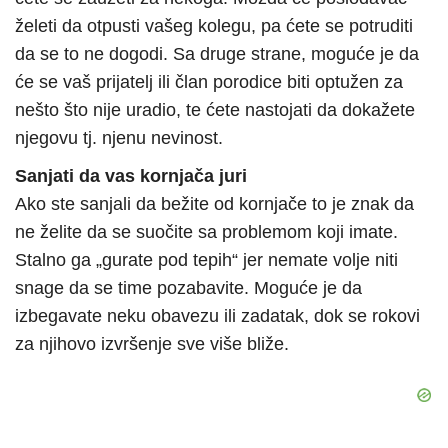
želeti da otpusti vašeg kolegu, pa ćete se potruditi
da se to ne dogodi. Sa druge strane, moguće je da
će se vaš prijatelj ili član porodice biti optužen za
nešto što nije uradio, te ćete nastojati da dokažete
njegovu tj. njenu nevinost.
Sanjati da vas kornjača juri
Ako ste sanjali da bežite od kornjače to je znak da
ne želite da se suočite sa problemom koji imate.
Stalno ga „gurate pod tepih“ jer nemate volje niti
snage da se time pozabavite. Moguće je da
izbegavate neku obavezu ili zadatak, dok se rokovi
za njihovo izvršenje sve više bliže.