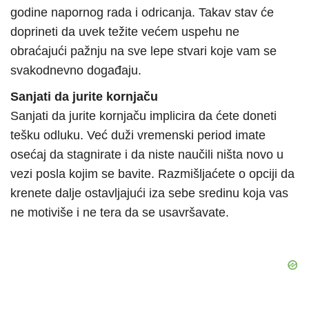
godine napornog rada i odricanja. Takav stav će
doprineti da uvek težite većem uspehu ne
obraćajući pažnju na sve lepe stvari koje vam se
svakodnevno događaju.
Sanjati da jurite kornjaču
Sanjati da jurite kornjaču implicira da ćete doneti
tešku odluku. Već duži vremenski period imate
osećaj da stagnirate i da niste naučili ništa novo u
vezi posla kojim se bavite. Razmišljaćete o opciji da
krenete dalje ostavljajući iza sebe sredinu koja vas
ne motiviše i ne tera da se usavršavate.