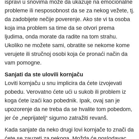
ispravi u snovima može da ukazuje na emocionalne
probleme ili nesposobnost da se za nekog vežete, tj.
da zadobijete nečije poverenje. Ako ste vi ta osoba
koja ima problem sa time da se otvori prema
ljudima, onda morate da radite na tom strahu.
Ukoliko ne možete sami, obratite se nekome kome
verujete ili stručnoj osobi koja će pronaći način da
vam pomogne.
Sanjati da ste ulovili kornjaču
Loviti kornjaču u snu implicira da ćete izvojevati
pobedu. Verovatno ćete ući u sukob ili problem iz
koga ćete izaći kao pobednik. Ipak, ovaj san je
upozorenje da ne treba da se hvalite tom pobedom,
jer će „neprijatelj“ sigurno zatražiti revanš.
Kada sanjate da neko drugi lovi kornjače to znači da
ćete se zauzeti za nekoga. Možda će poslodavac