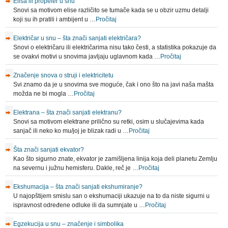
Elisa ili propeler u snu
Snovi sa motivom elise različito se tumače kada se u obzir uzmu detalji
koji su ih pratili i ambijent u …
Pročitaj
Električar u snu – šta znači sanjati električara?
Snovi o električaru ili električarima nisu tako česti, a statistika pokazuje da
se ovakvi motivi u snovima javljaju uglavnom kada …
Pročitaj
Značenje snova o struji i elektricitetu
Svi znamo da je u snovima sve moguće, čak i ono što na javi naša mašta
možda ne bi mogla …
Pročitaj
Elektrana – šta znači sanjati elektranu?
Snovi sa motivom elektrane prilično su retki, osim u slučajevima kada
sanjač ili neko ko mu/joj je blizak radi u …
Pročitaj
Šta znači sanjati ekvator?
Kao što sigurno znate, ekvator je zamišljena linija koja deli planetu Zemlju
na severnu i južnu hemisferu. Dakle, reč je …
Pročitaj
Ekshumacija – šta znači sanjati ekshumiranje?
U najopštijem smislu san o ekshumaciji ukazuje na to da niste sigurni u
ispravnost određene odluke ili da sumnjate u …
Pročitaj
Egzekucija u snu – značenje i simbolika