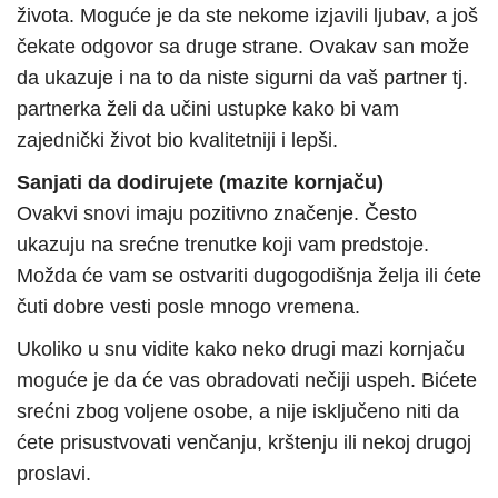
života. Moguće je da ste nekome izjavili ljubav, a još
čekate odgovor sa druge strane. Ovakav san može
da ukazuje i na to da niste sigurni da vaš partner tj.
partnerka želi da učini ustupke kako bi vam
zajednički život bio kvalitetniji i lepši.
Sanjati da dodirujete (mazite kornjaču)
Ovakvi snovi imaju pozitivno značenje. Često
ukazuju na srećne trenutke koji vam predstoje.
Možda će vam se ostvariti dugogodišnja želja ili ćete
čuti dobre vesti posle mnogo vremena.
Ukoliko u snu vidite kako neko drugi mazi kornjaču
moguće je da će vas obradovati nečiji uspeh. Bićete
srećni zbog voljene osobe, a nije isključeno niti da
ćete prisustvovati venčanju, krštenju ili nekoj drugoj
proslavi.