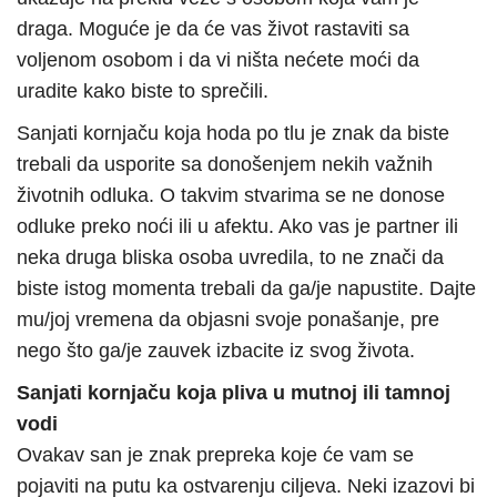
draga. Moguće je da će vas život rastaviti sa
voljenom osobom i da vi ništa nećete moći da
uradite kako biste to sprečili.
Sanjati kornjaču koja hoda po tlu je znak da biste
trebali da usporite sa donošenjem nekih važnih
životnih odluka. O takvim stvarima se ne donose
odluke preko noći ili u afektu. Ako vas je partner ili
neka druga bliska osoba uvredila, to ne znači da
biste istog momenta trebali da ga/je napustite. Dajte
mu/joj vremena da objasni svoje ponašanje, pre
nego što ga/je zauvek izbacite iz svog života.
Sanjati kornjaču koja pliva u mutnoj ili tamnoj
vodi
Ovakav san je znak prepreka koje će vam se
pojaviti na putu ka ostvarenju ciljeva. Neki izazovi bi