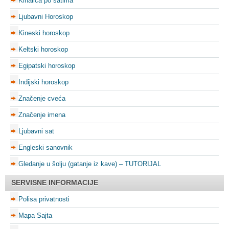
Kihalica po satima
Ljubavni Horoskop
Kineski horoskop
Keltski horoskop
Egipatski horoskop
Indijski horoskop
Značenje cveća
Značenje imena
Ljubavni sat
Engleski sanovnik
Gledanje u šolju (gatanje iz kave) – TUTORIJAL
SERVISNE INFORMACIJE
Polisa privatnosti
Mapa Sajta