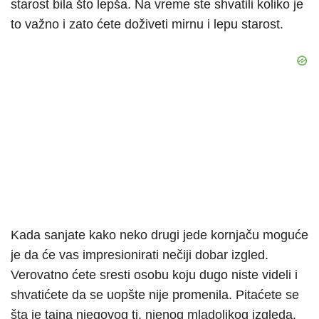
starost bila što lepša. Na vreme ste shvatili koliko je
to važno i zato ćete doživeti mirnu i lepu starost.
Kada sanjate kako neko drugi jede kornjaču moguće
je da će vas impresionirati nečiji dobar izgled.
Verovatno ćete sresti osobu koju dugo niste videli i
shvatićete da se uopšte nije promenila. Pitaćete se
šta je tajna njegovog tj. njenog mladolikog izgleda.