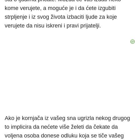
kome verujete, a moguće je i da ćete izgubiti
strpljenje i iz svog života izbaciti ljude za koje
verujete da nisu iskreni i pravi prijatelji.
Ako je kornjača iz vašeg sna ugrizla nekog drugog
to implicira da nećete više želeti da čekate da
voljena osoba donese odluku koja se tiče vašeg