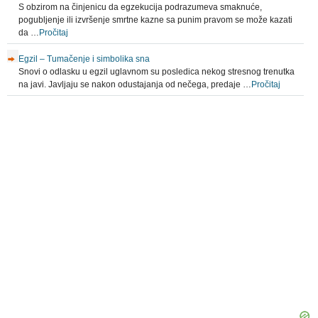
S obzirom na činjenicu da egzekucija podrazumeva smaknuće,
pogubljenje ili izvršenje smrtne kazne sa punim pravom se može kazati
da …
Pročitaj
Egzil – Tumačenje i simbolika sna
Snovi o odlasku u egzil uglavnom su posledica nekog stresnog trenutka
na javi. Javljaju se nakon odustajanja od nečega, predaje …
Pročitaj