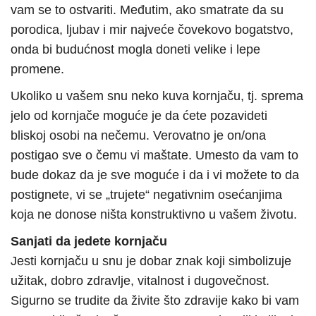
vam se to ostvariti. Međutim, ako smatrate da su
porodica, ljubav i mir najveće čovekovo bogatstvo,
onda bi budućnost mogla doneti velike i lepe
promene.
Ukoliko u vašem snu neko kuva kornjaču, tj. sprema
jelo od kornjače moguće je da ćete pozavideti
bliskoj osobi na nečemu. Verovatno je on/ona
postigao sve o čemu vi maštate. Umesto da vam to
bude dokaz da je sve moguće i da i vi možete to da
postignete, vi se „trujete“ negativnim osećanjima
koja ne donose ništa konstruktivno u vašem životu.
Sanjati da jedete kornjaču
Jesti kornjaču u snu je dobar znak koji simbolizuje
užitak, dobro zdravlje, vitalnost i dugovečnost.
Sigurno se trudite da živite što zdravije kako bi vam