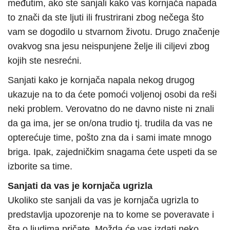
međutim, ako ste sanjali kako vas kornjača napada
to znači da ste ljuti ili frustrirani zbog nečega što
vam se dogodilo u stvarnom životu. Drugo značenje
ovakvog sna jesu neispunjene želje ili ciljevi zbog
kojih ste nesrećni.
Sanjati kako je kornjača napala nekog drugog
ukazuje na to da ćete pomoći voljenoj osobi da reši
neki problem. Verovatno do ne davno niste ni znali
da ga ima, jer se on/ona trudio tj. trudila da vas ne
opterećuje time, pošto zna da i sami imate mnogo
briga. Ipak, zajedničkim snagama ćete uspeti da se
izborite sa time.
Sanjati da vas je kornjača ugrizla
Ukoliko ste sanjali da vas je kornjača ugrizla to
predstavlja upozorenje na to kome se poveravate i
šta o ljudima pričate. Možda će vas izdati neko