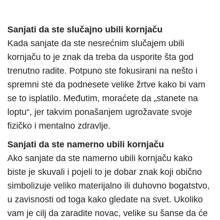
Sanjati da ste slučajno ubili kornjaču
Kada sanjate da ste nesrećnim slučajem ubili
kornjaču to je znak da treba da usporite šta god
trenutno radite. Potpuno ste fokusirani na nešto i
spremni ste da podnesete velike žrtve kako bi vam
se to isplatilo. Međutim, moraćete da „stanete na
loptu“, jer takvim ponašanjem ugrožavate svoje
fizičko i mentalno zdravlje.
Sanjati da ste namerno ubili kornjaču
Ako sanjate da ste namerno ubili kornjaču kako
biste je skuvali i pojeli to je dobar znak koji obično
simbolizuje veliko materijalno ili duhovno bogatstvo,
u zavisnosti od toga kako gledate na svet. Ukoliko
vam je cilj da zaradite novac, velike su šanse da će