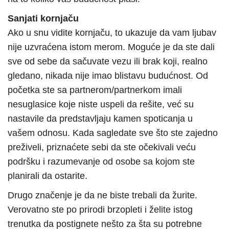
Sanjati kornjaču
Ako u snu vidite kornjaču, to ukazuje da vam ljubav
nije uzvraćena istom merom. Moguće je da ste dali
sve od sebe da sačuvate vezu ili brak koji, realno
gledano, nikada nije imao blistavu budućnost. Od
početka ste sa partnerom/partnerkom imali
nesuglasice koje niste uspeli da rešite, već su
nastavile da predstavljaju kamen spoticanja u
vašem odnosu. Kada sagledate sve što ste zajedno
preživeli, priznaćete sebi da ste očekivali veću
podršku i razumevanje od osobe sa kojom ste
planirali da ostarite.
Drugo značenje je da ne biste trebali da žurite.
Verovatno ste po prirodi brzopleti i želite istog
trenutka da postignete nešto za šta su potrebne