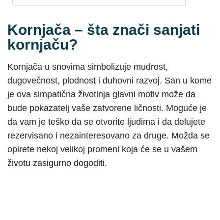
Kornjača – šta znači sanjati
kornjaču?
Kornjača u snovima simbolizuje mudrost,
dugovečnost, plodnost i duhovni razvoj. San u kome
je ova simpatična životinja glavni motiv može da
bude pokazatelj vaše zatvorene ličnosti. Moguće je
da vam je teško da se otvorite ljudima i da delujete
rezervisano i nezainteresovano za druge. Možda se
opirete nekoj velikoj promeni koja će se u vašem
životu zasigurno dogoditi.