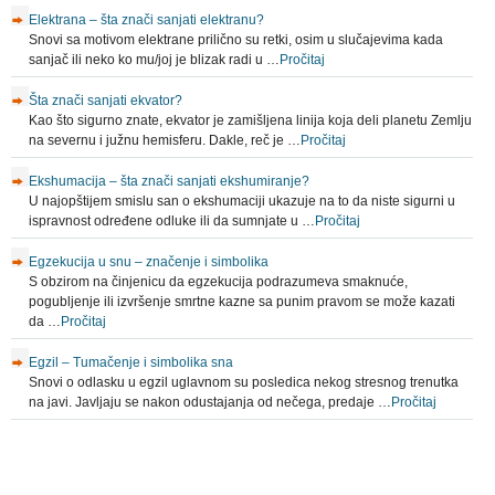
Elektrana – šta znači sanjati elektranu?
Snovi sa motivom elektrane prilično su retki, osim u slučajevima kada
sanjač ili neko ko mu/joj je blizak radi u …
Pročitaj
Šta znači sanjati ekvator?
Kao što sigurno znate, ekvator je zamišljena linija koja deli planetu Zemlju
na severnu i južnu hemisferu. Dakle, reč je …
Pročitaj
Ekshumacija – šta znači sanjati ekshumiranje?
U najopštijem smislu san o ekshumaciji ukazuje na to da niste sigurni u
ispravnost određene odluke ili da sumnjate u …
Pročitaj
Egzekucija u snu – značenje i simbolika
S obzirom na činjenicu da egzekucija podrazumeva smaknuće,
pogubljenje ili izvršenje smrtne kazne sa punim pravom se može kazati
da …
Pročitaj
Egzil – Tumačenje i simbolika sna
Snovi o odlasku u egzil uglavnom su posledica nekog stresnog trenutka
na javi. Javljaju se nakon odustajanja od nečega, predaje …
Pročitaj