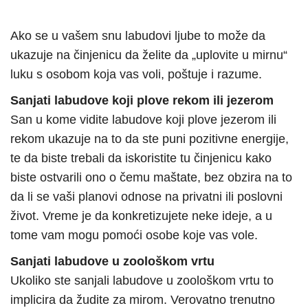
Ako se u vašem snu labudovi ljube to može da
ukazuje na činjenicu da želite da „uplovite u mirnu“
luku s osobom koja vas voli, poštuje i razume.
Sanjati labudove koji plove rekom ili jezerom
San u kome vidite labudove koji plove jezerom ili
rekom ukazuje na to da ste puni pozitivne energije,
te da biste trebali da iskoristite tu činjenicu kako
biste ostvarili ono o čemu maštate, bez obzira na to
da li se vaši planovi odnose na privatni ili poslovni
život. Vreme je da konkretizujete neke ideje, a u
tome vam mogu pomoći osobe koje vas vole.
Sanjati labudove u zoološkom vrtu
Ukoliko ste sanjali labudove u zoološkom vrtu to
implicira da žudite za mirom. Verovatno trenutno