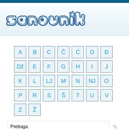
A
B
C
Č
Ć
D
Đ
Dž
E
F
G
H
I
J
K
L
LJ
M
N
NJ
O
P
R
S
Š
T
U
V
Z
Ž