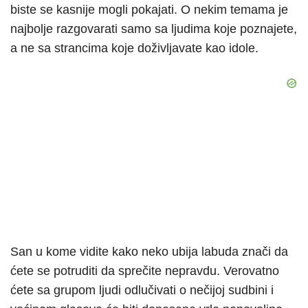
biste se kasnije mogli pokajati. O nekim temama je
najbolje razgovarati samo sa ljudima koje poznajete,
a ne sa strancima koje doživljavate kao idole.
San u kome vidite kako neko ubija labuda znači da
ćete se potruditi da sprečite nepravdu. Verovatno
ćete sa grupom ljudi odlučivati o nečijoj sudbini i