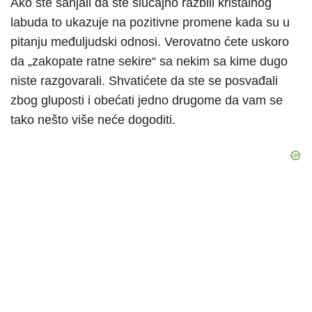
Ako ste sanjali da ste slučajno razbili kristalnog
labuda to ukazuje na pozitivne promene kada su u
pitanju međuljudski odnosi. Verovatno ćete uskoro
da „zakopate ratne sekire“ sa nekim sa kime dugo
niste razgovarali. Shvatićete da ste se posvađali
zbog gluposti i obećati jedno drugome da vam se
tako nešto više neće dogoditi.