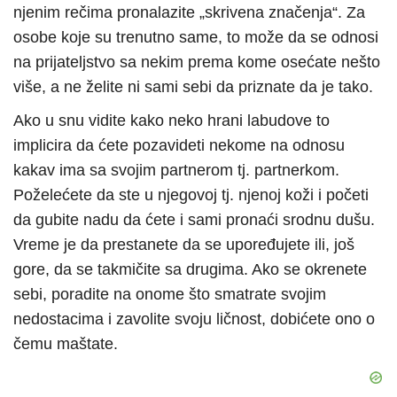
njenim rečima pronalazite „skrivena značenja“. Za
osobe koje su trenutno same, to može da se odnosi
na prijateljstvo sa nekim prema kome osećate nešto
više, a ne želite ni sami sebi da priznate da je tako.
Ako u snu vidite kako neko hrani labudove to
implicira da ćete pozavideti nekome na odnosu
kakav ima sa svojim partnerom tj. partnerkom.
Poželećete da ste u njegovoj tj. njenoj koži i početi
da gubite nadu da ćete i sami pronaći srodnu dušu.
Vreme je da prestanete da se upoređujete ili, još
gore, da se takmičite sa drugima. Ako se okrenete
sebi, poradite na onome što smatrate svojim
nedostacima i zavolite svoju ličnost, dobićete ono o
čemu maštate.