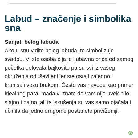
Labud – značenje i simbolika
sna
Sanjati belog labuda
Ako u snu vidite belog labuda, to simbolizuje
svadbu. Vi ste osoba čija je ljubavna priča od samog
početka delovala bajkovito pa su svi iz vašeg
okruženja oduševljeni jer ste ostali zajedno i
krunisali vezu brakom. Često vas navode kao primer
idealnog para, mada vi znate da vam nije uvek bilo
sjajno i bajno, ali ta iskušenja su vas samo ojačala i
učinila da jedno drugome postanete privrženiji.