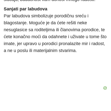
Sanjati par labudova
Par labudova simbolizuje porodičnu sreću i
blagostanje. Moguće je da ćete rešiti neke
nesuglasice sa roditeljima ili članovima porodice, te
ćete konačno moći da odahnete i uživate u tome što
imate, jer upravo u porodici pronalazite mir i radost,
a ne u poslu ili materijalnim stvarima.