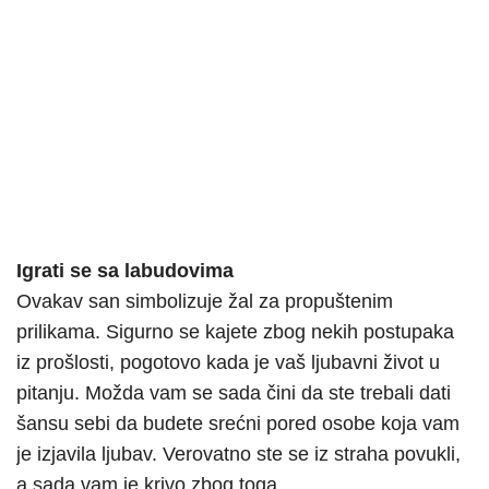
Igrati se sa labudovima
Ovakav san simbolizuje žal za propuštenim
prilikama. Sigurno se kajete zbog nekih postupaka
iz prošlosti, pogotovo kada je vaš ljubavni život u
pitanju. Možda vam se sada čini da ste trebali dati
šansu sebi da budete srećni pored osobe koja vam
je izjavila ljubav. Verovatno ste se iz straha povukli,
a sada vam je krivo zbog toga.