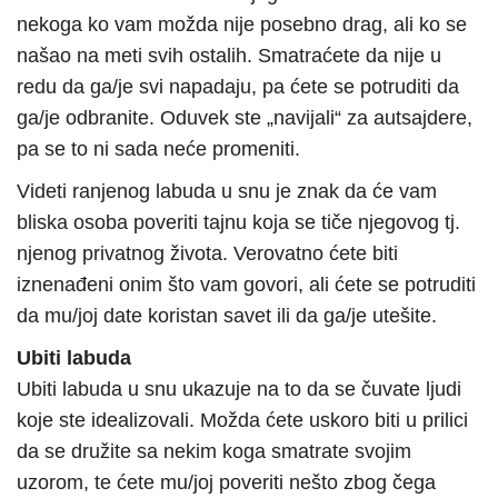
nekoga ko vam možda nije posebno drag, ali ko se
našao na meti svih ostalih. Smatraćete da nije u
redu da ga/je svi napadaju, pa ćete se potruditi da
ga/je odbranite. Oduvek ste „navijali“ za autsajdere,
pa se to ni sada neće promeniti.
Videti ranjenog labuda u snu je znak da će vam
bliska osoba poveriti tajnu koja se tiče njegovog tj.
njenog privatnog života. Verovatno ćete biti
iznenađeni onim što vam govori, ali ćete se potruditi
da mu/joj date koristan savet ili da ga/je utešite.
Ubiti labuda
Ubiti labuda u snu ukazuje na to da se čuvate ljudi
koje ste idealizovali. Možda ćete uskoro biti u prilici
da se družite sa nekim koga smatrate svojim
uzorom, te ćete mu/joj poveriti nešto zbog čega