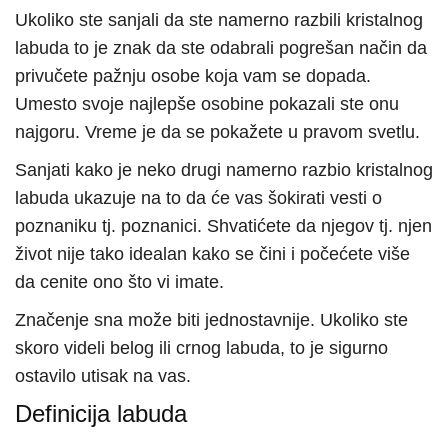
Ukoliko ste sanjali da ste namerno razbili kristalnog
labuda to je znak da ste odabrali pogrešan način da
privučete pažnju osobe koja vam se dopada.
Umesto svoje najlepše osobine pokazali ste onu
najgoru. Vreme je da se pokažete u pravom svetlu.
Sanjati kako je neko drugi namerno razbio kristalnog
labuda ukazuje na to da će vas šokirati vesti o
poznaniku tj. poznanici. Shvatićete da njegov tj. njen
život nije tako idealan kako se čini i počećete više
da cenite ono što vi imate.
Značenje sna može biti jednostavnije. Ukoliko ste
skoro videli belog ili crnog labuda, to je sigurno
ostavilo utisak na vas.
Definicija labuda