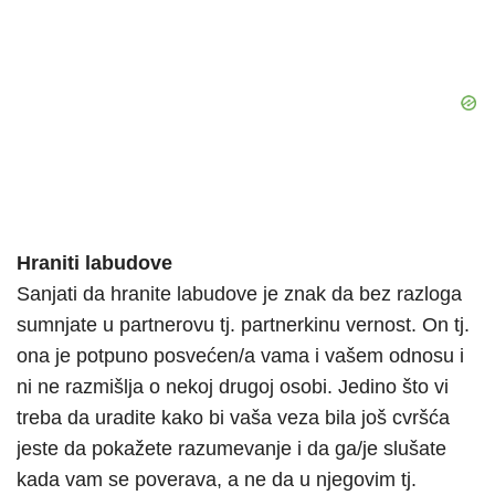
Hraniti labudove
Sanjati da hranite labudove je znak da bez razloga
sumnjate u partnerovu tj. partnerkinu vernost. On tj.
ona je potpuno posvećen/a vama i vašem odnosu i
ni ne razmišlja o nekoj drugoj osobi. Jedino što vi
treba da uradite kako bi vaša veza bila još cvršća
jeste da pokažete razumevanje i da ga/je slušate
kada vam se poverava, a ne da u njegovim tj.