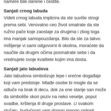
namere bile iskrene i čestite.
Sanjati crnog labuda
Videti crnog labuda implicira da ste suviše strogi
prema sebi. Verovatno ceo život smatrate da ste
ružno pače koje zaostaje za drugima i zbog toga
ima manjak samopouzdanja. Bilo da ste za takvo
mišljenje vi sami odgovorni ili okolina, moraćete da
naučite da drugim očima posmatrate sebe i da
vrednujete svoje kvalitete kojim ima dosta.
Sanjati jato labudova
Jato labudova simbolizuje lepe i srećne događaje
koji vam predstoje. Mlađe osobe bi mogle da se
odluče na brak ili decu, dok za one starije san može
da simboliše skori poziv na neko veselje, poput
svadbe, krštenja ili druge proslave. U svakom
slučaju, budućnost vam donosi mnogo radosti.