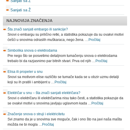
Sanjati sa Z
Sanjati sa Ž
NAJNOVIJA ZNAČENJA
Šta znači sanjati embargo ili sankcije?
Snovi o embargu su prilično retki, a statistika pokazuje da su ovakvi motivi
ćešći u snovima odraslih muškaraca, nego žena. …
Pročitaj
Simbolika snova o elektrodama
Pre nego što se posvetimo detaljnom tumačenju snova o elektrodama
trebalo bi da razjasnimo par bitnih stvari. Prva od njih …
Pročitaj
Elisa ili propeler u snu
Snovi sa motivom elise različito se tumače kada se u obzir uzmu detalji
koji su ih pratili i ambijent u …
Pročitaj
Električar u snu – šta znači sanjati električara?
Snovi o električaru ili električarima nisu tako česti, a statistika pokazuje da
se ovakvi motivi u snovima javljaju uglavnom kada …
Pročitaj
Značenje snova o struji i elektricitetu
Svi znamo da je u snovima sve moguće, čak i ono što na javi naša mašta
možda ne bi mogla …
Pročitaj