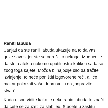
Raniti labuda
Sanjati da ste ranili labuda ukazuje na to da vas
grize savest jer ste se ogrešili o nekoga. Moguće je
da ste u afektu nekome uputili oštre kritike i sada se
zbog toga kajete. Možda bi najbolje bilo da tražite
izvinjenje, to neće poništiti izgovorene reči, ali će
makar pokazati vašu dobru volju da „popravite
stvari“.
Kada u snu vidite kako je neko ranio labuda to znači
da ćete se zauzeti za slabijeg. Staćete u zaštitu