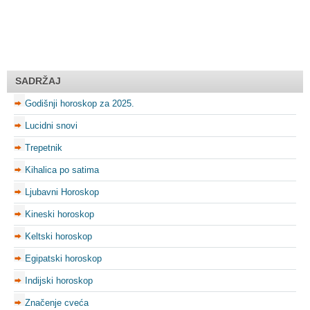
SADRŽAJ
Godišnji horoskop za 2025.
Lucidni snovi
Trepetnik
Kihalica po satima
Ljubavni Horoskop
Kineski horoskop
Keltski horoskop
Egipatski horoskop
Indijski horoskop
Značenje cveća