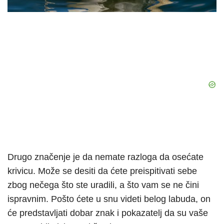
Drugo značenje je da nemate razloga da osećate
krivicu. Može se desiti da ćete preispitivati sebe
zbog nečega što ste uradili, a što vam se ne čini
ispravnim. Pošto ćete u snu videti belog labuda, on
će predstavljati dobar znak i pokazatelj da su vaše