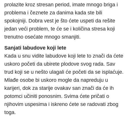
prolazite kroz stresan period, imate mnogo briga i
problema i čeznete za danima kada ste bili
spokojniji. Dobra vest je što ćete uspeti da rešite
jedan veći problem, te će se i količina stresa koji
trenutno osećate mnogo smanjiti.
Sanjati labudove koji lete
Kada u snu vidite labudove koji lete to znači da ćete
uskoro početi da ubirete plodove svog rada. Sav
trud koji se u nešto ulagali će početi da se isplaćuje.
Mlađe osobe bi uskoro mogle da napreduju u
karijeri, dok za starije ovakav san znači da će ih
potomci učiniti ponosnim. Svima ćete pričati o
njihovim uspesima i iskreno ćete se radovati zbog
toga.