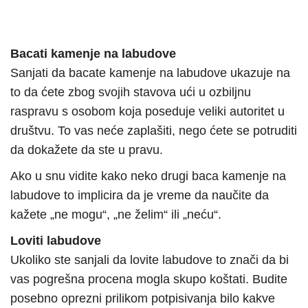
Bacati kamenje na labudove
Sanjati da bacate kamenje na labudove ukazuje na
to da ćete zbog svojih stavova ući u ozbiljnu
raspravu s osobom koja poseduje veliki autoritet u
društvu. To vas neće zaplašiti, nego ćete se potruditi
da dokažete da ste u pravu.
Ako u snu vidite kako neko drugi baca kamenje na
labudove to implicira da je vreme da naučite da
kažete „ne mogu“, „ne želim“ ili „neću“.
Loviti labudove
Ukoliko ste sanjali da lovite labudove to znači da bi
vas pogrešna procena mogla skupo koštati. Budite
posebno oprezni prilikom potpisivanja bilo kakve