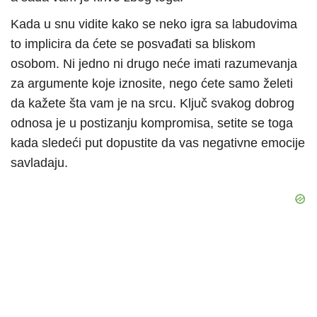
Kada u snu vidite kako se neko igra sa labudovima
to implicira da ćete se posvađati sa bliskom
osobom. Ni jedno ni drugo neće imati razumevanja
za argumente koje iznosite, nego ćete samo želeti
da kažete šta vam je na srcu. Ključ svakog dobrog
odnosa je u postizanju kompromisa, setite se toga
kada sledeći put dopustite da vas negativne emocije
savladaju.