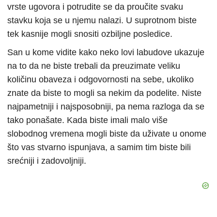
vrste ugovora i potrudite se da proučite svaku
stavku koja se u njemu nalazi. U suprotnom biste
tek kasnije mogli snositi ozbiljne posledice.
San u kome vidite kako neko lovi labudove ukazuje
na to da ne biste trebali da preuzimate veliku
količinu obaveza i odgovornosti na sebe, ukoliko
znate da biste to mogli sa nekim da podelite. Niste
najpametniji i najsposobniji, pa nema razloga da se
tako ponašate. Kada biste imali malo više
slobodnog vremena mogli biste da uživate u onome
što vas stvarno ispunjava, a samim tim biste bili
srećniji i zadovoljniji.