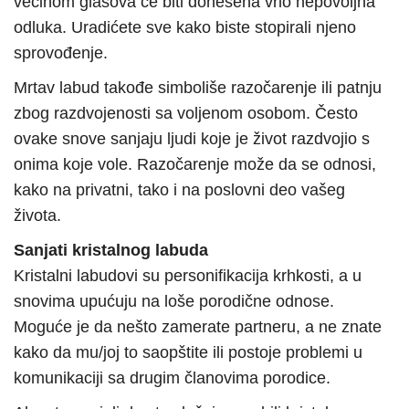
većinom glasova će biti donesena vrlo nepovoljna
odluka. Uradićete sve kako biste stopirali njeno
sprovođenje.
Mrtav labud takođe simboliše razočarenje ili patnju
zbog razdvojenosti sa voljenom osobom. Često
ovake snove sanjaju ljudi koje je život razdvojio s
onima koje vole. Razočarenje može da se odnosi,
kako na privatni, tako i na poslovni deo vašeg
života.
Sanjati kristalnog labuda
Kristalni labudovi su personifikacija krhkosti, a u
snovima upućuju na loše porodične odnose.
Moguće je da nešto zamerate partneru, a ne znate
kako da mu/joj to saopštite ili postoje problemi u
komunikaciji sa drugim članovima porodice.