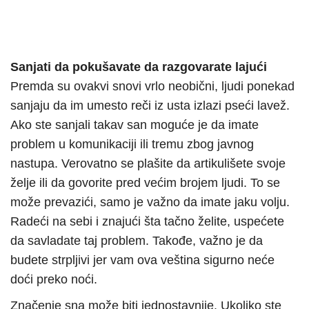
Sanjati da pokušavate da razgovarate lajući
Premda su ovakvi snovi vrlo neobični, ljudi ponekad
sanjaju da im umesto reči iz usta izlazi pseći lavež.
Ako ste sanjali takav san moguće je da imate
problem u komunikaciji ili tremu zbog javnog
nastupa. Verovatno se plašite da artikulišete svoje
želje ili da govorite pred većim brojem ljudi. To se
može prevazići, samo je važno da imate jaku volju.
Radeći na sebi i znajući šta tačno želite, uspećete
da savladate taj problem. Takođe, važno je da
budete strpljivi jer vam ova veština sigurno neće
doći preko noći.
Značenje sna može biti jednostavnije. Ukoliko ste