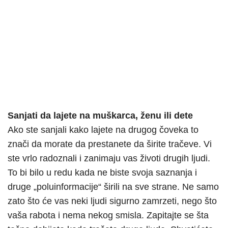
Sanjati da lajete na muškarca, ženu ili dete
Ako ste sanjali kako lajete na drugog čoveka to
znači da morate da prestanete da širite tračeve. Vi
ste vrlo radoznali i zanimaju vas životi drugih ljudi.
To bi bilo u redu kada ne biste svoja saznanja i
druge „poluinformacije“ širili na sve strane. Ne samo
zato što će vas neki ljudi sigurno zamrzeti, nego što
vaša rabota i nema nekog smisla. Zapitajte se šta