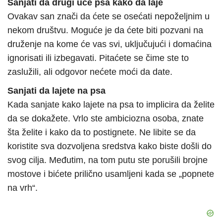
Sanjati da drugi uče psa kako da laje
Ovakav san znači da ćete se osećati nepoželjnim u
nekom društvu. Moguće je da ćete biti pozvani na
druženje na kome će vas svi, uključujući i domaćina
ignorisati ili izbegavati. Pitaćete se čime ste to
zaslužili, ali odgovor nećete moći da date.
Sanjati da lajete na psa
Kada sanjate kako lajete na psa to implicira da želite
da se dokažete. Vrlo ste ambiciozna osoba, znate
šta želite i kako da to postignete. Ne libite se da
koristite sva dozvoljena sredstva kako biste došli do
svog cilja. Međutim, na tom putu ste porušili brojne
mostove i bićete prilično usamljeni kada se „popnete
na vrh“.