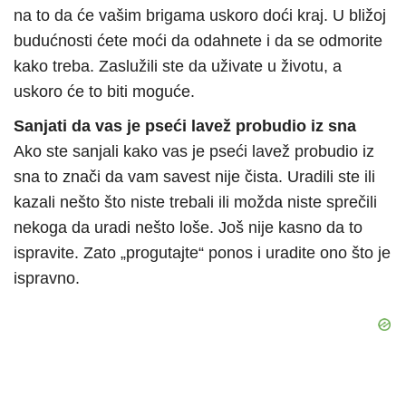
na to da će vašim brigama uskoro doći kraj. U bližoj
budućnosti ćete moći da odahnete i da se odmorite
kako treba. Zaslužili ste da uživate u životu, a
uskoro će to biti moguće.
Sanjati da vas je pseći lavež probudio iz sna
Ako ste sanjali kako vas je pseći lavež probudio iz
sna to znači da vam savest nije čista. Uradili ste ili
kazali nešto što niste trebali ili možda niste sprečili
nekoga da uradi nešto loše. Još nije kasno da to
ispravite. Zato „progutajte“ ponos i uradite ono što je
ispravno.