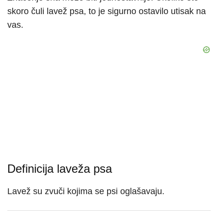
skoro čuli lavež psa, to je sigurno ostavilo utisak na
vas.
Definicija laveža psa
Lavež su zvuči kojima se psi oglašavaju.