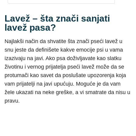
Lavež – šta znači sanjati
lavež pasa?
Najlakši način da shvatite šta znači pseći lavež u
snu jeste da definišete kakve emocije psi u vama
izazivaju na javi. Ako psa doživljavate kao slatku
životinu i vernog prijatelja pseći lavež može da se
protumači kao savet da poslušate upozorenja koja
vam prijatelji na javi upućuju. Moguće je da vam
žele ukazati na neke greške, a vi smatrate da nisu u
pravu.