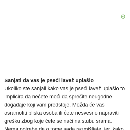
Sanjati da vas je pseći lavež uplašio
Ukoliko ste sanjali kako vas je pseći lavež uplašio to
implicira da nećete moći da sprečite neugodne
događaje koji vam predstoje. Možda će vas
osramotiti bliska osoba ili ćete nesvesno napraviti
grešku zbog koje ćete se naći na stubu srama.
Nema potrebe da o tome sada razmišljate, jer, kako