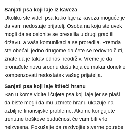
Sanjati psa koji laje iz kaveza
Ukoliko ste videli psa kako laje iz kaveza moguće je
da vam nedostaje prijatelj. Osoba na koju ste uvek
mogli da se oslonite se preselila u drugi grad ili
državu, a vaša komunikacija se proredila. Premda
ste obećali jedno drugome da ćete se redovno čuti,
znate da je takav odnos neodrživ. Vreme je da
pronađete novu srodnu dušu koja će makar donekle
kompenzovati nedostatak vašeg prijatelja.
Sanjati psa koji laje štiteći hranu
San u kome vidite i čujete psa koji laje jer se plaši
da biste mogli da mu uzmete hranu ukazuje na
ozbiljne finansijske probleme. Ako ne korigujete
trenutne troškove budućnost će vam biti vrlo
neizvesna. Pokušajte da razdvojite stvarne potrebe