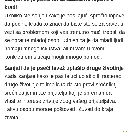
krađi
Ukoliko ste sanjali kako je pas lajući sprečio lopove
da počine krađu to znači da biste ste se za savet u
vezi sa problemom koji vas trenutno muči trebali da
se obratite mlađoj osobi. Činjenica je da mlađi ljudi
nemaju mnogo iskustva, ali bi vam u ovom
konkretnom slučaju mogli mnogo pomoći.
Sanjati da je pseći lavež uplašio druge životinje
Kada sanjate kako je pas lajući uplašio ili rasterao
druge životinje to implicira da ste pravi srećnik tj.
srećnica jer imate prijatelja koji je spreman da
vlastite interese žrtvuje zbog vašeg prijateljstva.
Takvu osobu morate poštovati i čuvati do kraja
života.