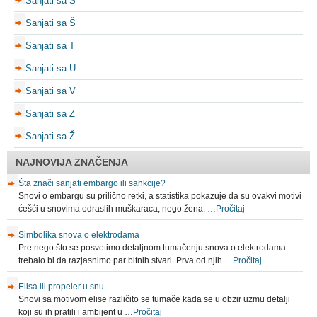
Sanjati sa S
Sanjati sa Š
Sanjati sa T
Sanjati sa U
Sanjati sa V
Sanjati sa Z
Sanjati sa Ž
NAJNOVIJA ZNAČENJA
Šta znači sanjati embargo ili sankcije?
Snovi o embargu su prilično retki, a statistika pokazuje da su ovakvi motivi
ćešći u snovima odraslih muškaraca, nego žena. …
Pročitaj
Simbolika snova o elektrodama
Pre nego što se posvetimo detaljnom tumačenju snova o elektrodama
trebalo bi da razjasnimo par bitnih stvari. Prva od njih …
Pročitaj
Elisa ili propeler u snu
Snovi sa motivom elise različito se tumače kada se u obzir uzmu detalji
koji su ih pratili i ambijent u …
Pročitaj