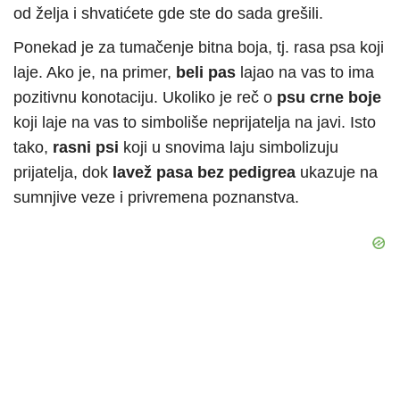
od želja i shvatićete gde ste do sada grešili.
Ponekad je za tumačenje bitna boja, tj. rasa psa koji
laje. Ako je, na primer,
beli pas
lajao na vas to ima
pozitivnu konotaciju. Ukoliko je reč o
psu crne boje
koji laje na vas to simboliše neprijatelja na javi. Isto
tako,
rasni psi
koji u snovima laju simbolizuju
prijatelja, dok
lavež pasa bez pedigrea
ukazuje na
sumnjive veze i privremena poznanstva.