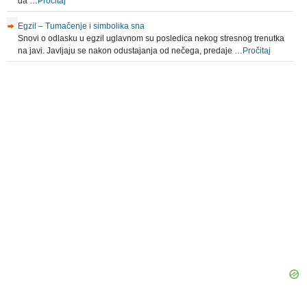
da …
Pročitaj
Egzil – Tumačenje i simbolika sna
Snovi o odlasku u egzil uglavnom su posledica nekog stresnog trenutka
na javi. Javljaju se nakon odustajanja od nečega, predaje …
Pročitaj