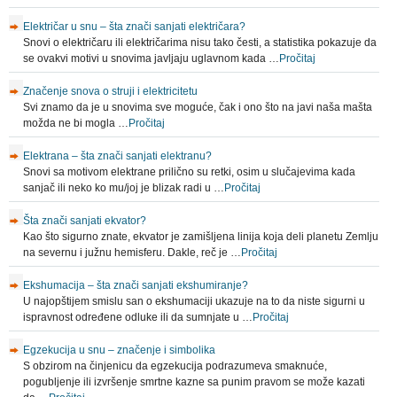
Električar u snu – šta znači sanjati električara?
Snovi o električaru ili električarima nisu tako česti, a statistika pokazuje da
se ovakvi motivi u snovima javljaju uglavnom kada …
Pročitaj
Značenje snova o struji i elektricitetu
Svi znamo da je u snovima sve moguće, čak i ono što na javi naša mašta
možda ne bi mogla …
Pročitaj
Elektrana – šta znači sanjati elektranu?
Snovi sa motivom elektrane prilično su retki, osim u slučajevima kada
sanjač ili neko ko mu/joj je blizak radi u …
Pročitaj
Šta znači sanjati ekvator?
Kao što sigurno znate, ekvator je zamišljena linija koja deli planetu Zemlju
na severnu i južnu hemisferu. Dakle, reč je …
Pročitaj
Ekshumacija – šta znači sanjati ekshumiranje?
U najopštijem smislu san o ekshumaciji ukazuje na to da niste sigurni u
ispravnost određene odluke ili da sumnjate u …
Pročitaj
Egzekucija u snu – značenje i simbolika
S obzirom na činjenicu da egzekucija podrazumeva smaknuće,
pogubljenje ili izvršenje smrtne kazne sa punim pravom se može kazati