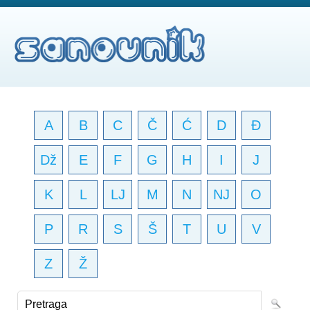
A
B
C
Č
Ć
D
Đ
Dž
E
F
G
H
I
J
K
L
LJ
M
N
NJ
O
P
R
S
Š
T
U
V
Z
Ž