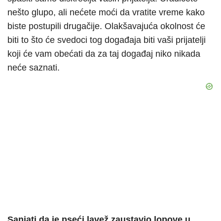
nešto glupo, ali nećete moći da vratite vreme kako
biste postupili drugačije. Olakšavajuća okolnost će
biti to što će svedoci tog događaja biti vaši prijatelji
koji će vam obećati da za taj događaj niko nikada
neće saznati.
Sanjati da je pseći lavež zaustavio lopove u