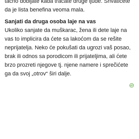
tačno dobijate kada tračate druge ljude. Shvatićete
da je lista benefina veoma mala.
Sanjati da druga osoba laje na vas
Ukoliko sanjate da muškarac, žena ili dete laje na
vas to implicira da ćete sa lakoćom da se rešite
neprijatelja. Neko će pokušati da ugrozi vaš posao,
brak ili odnos sa porodicom ili prijateljima, ali ćete
brzo prozreti njegove tj. njene namere i sprečićete
ga da svoj „otrov“ širi dalje.