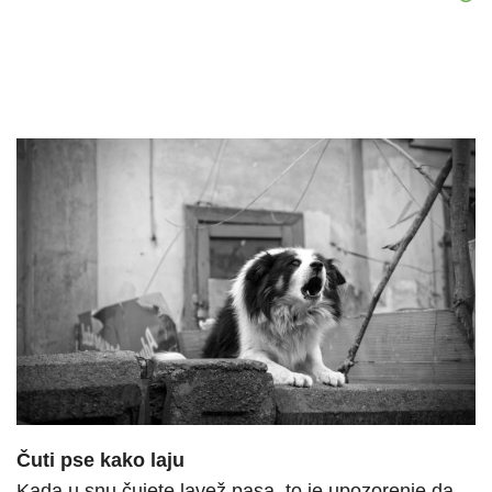
Čuti pse kako laju
Kada u snu čujete lavež pasa, to je upozorenje da