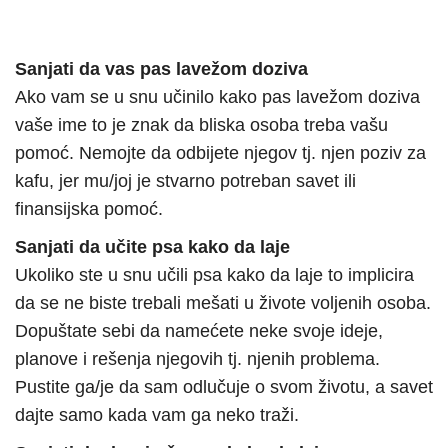
Sanjati da vas pas lavežom doziva
Ako vam se u snu učinilo kako pas lavežom doziva
vaše ime to je znak da bliska osoba treba vašu
pomoć. Nemojte da odbijete njegov tj. njen poziv za
kafu, jer mu/joj je stvarno potreban savet ili
finansijska pomoć.
Sanjati da učite psa kako da laje
Ukoliko ste u snu učili psa kako da laje to implicira
da se ne biste trebali mešati u živote voljenih osoba.
Dopuštate sebi da namećete neke svoje ideje,
planove i rešenja njegovih tj. njenih problema.
Pustite ga/je da sam odlučuje o svom životu, a savet
dajte samo kada vam ga neko traži.