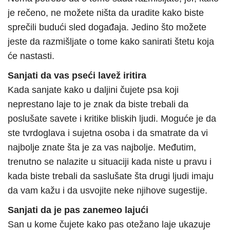
je rečeno, ne možete ništa da uradite kako biste
sprečili budući sled događaja. Jedino što možete
jeste da razmišljate o tome kako sanirati štetu koja
će nastasti.
Sanjati da vas pseći lavež iritira
Kada sanjate kako u daljini čujete psa koji
neprestano laje to je znak da biste trebali da
poslušate savete i kritike bliskih ljudi. Moguće je da
ste tvrdoglava i sujetna osoba i da smatrate da vi
najbolje znate šta je za vas najbolje. Međutim,
trenutno se nalazite u situaciji kada niste u pravu i
kada biste trebali da saslušate šta drugi ljudi imaju
da vam kažu i da usvojite neke njihove sugestije.
Sanjati da je pas zanemeo lajući
San u kome čujete kako pas otežano laje ukazuje