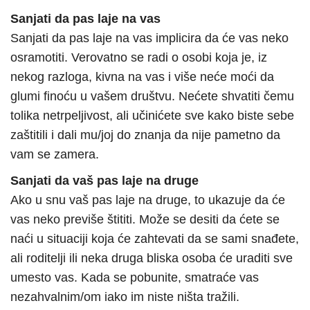
Sanjati da pas laje na vas
Sanjati da pas laje na vas implicira da će vas neko
osramotiti. Verovatno se radi o osobi koja je, iz
nekog razloga, kivna na vas i više neće moći da
glumi finoću u vašem društvu. Nećete shvatiti čemu
tolika netrpeljivost, ali učinićete sve kako biste sebe
zaštitili i dali mu/joj do znanja da nije pametno da
vam se zamera.
Sanjati da vaš pas laje na druge
Ako u snu vaš pas laje na druge, to ukazuje da će
vas neko previše štititi. Može se desiti da ćete se
naći u situaciji koja će zahtevati da se sami snađete,
ali roditelji ili neka druga bliska osoba će uraditi sve
umesto vas. Kada se pobunite, smatraće vas
nezahvalnim/om iako im niste ništa tražili.