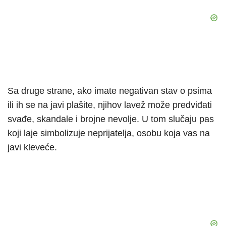
Sa druge strane, ako imate negativan stav o psima
ili ih se na javi plašite, njihov lavež može predviđati
svađe, skandale i brojne nevolje. U tom slučaju pas
koji laje simbolizuje neprijatelja, osobu koja vas na
javi kleveće.