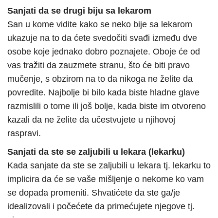
Sanjati da se drugi biju sa lekarom
San u kome vidite kako se neko bije sa lekarom
ukazuje na to da ćete svedočiti svađi između dve
osobe koje jednako dobro poznajete. Oboje će od
vas tražiti da zauzmete stranu, što će biti pravo
mučenje, s obzirom na to da nikoga ne želite da
povredite. Najbolje bi bilo kada biste hladne glave
razmislili o tome ili još bolje, kada biste im otvoreno
kazali da ne želite da učestvujete u njihovoj
raspravi.
Sanjati da ste se zaljubili u lekara (lekarku)
Kada sanjate da ste se zaljubili u lekara tj. lekarku to
implicira da će se vaše mišljenje o nekome ko vam
se dopada promeniti. Shvatićete da ste ga/je
idealizovali i počećete da primećujete njegove tj.