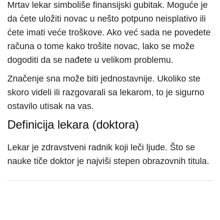
Mrtav lekar simboliše finansijski gubitak. Moguće je
da ćete uložiti novac u nešto potpuno neisplativo ili
ćete imati veće troškove. Ako već sada ne povedete
računa o tome kako trošite novac, lako se može
dogoditi da se nađete u velikom problemu.
Značenje sna može biti jednostavnije. Ukoliko ste
skoro videli ili razgovarali sa lekarom, to je sigurno
ostavilo utisak na vas.
Definicija lekara (doktora)
Lekar je zdravstveni radnik koji leči ljude. Što se
nauke tiče doktor je najviši stepen obrazovnih titula.