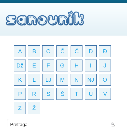
A
B
C
Č
Ć
D
Đ
Dž
E
F
G
H
I
J
K
L
LJ
M
N
NJ
O
P
R
S
Š
T
U
V
Z
Ž