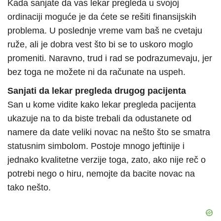
Kada sanjate da vas lekar pregleda u svojoj
ordinaciji moguće je da ćete se rešiti finansijskih
problema. U poslednje vreme vam baš ne cvetaju
ruže, ali je dobra vest što bi se to uskoro moglo
promeniti. Naravno, trud i rad se podrazumevaju, jer
bez toga ne možete ni da računate na uspeh.
Sanjati da lekar pregleda drugog pacijenta
San u kome vidite kako lekar pregleda pacijenta
ukazuje na to da biste trebali da odustanete od
namere da date veliki novac na nešto što se smatra
statusnim simbolom. Postoje mnogo jeftinije i
jednako kvalitetne verzije toga, zato, ako nije reč o
potrebi nego o hiru, nemojte da bacite novac na
tako nešto.