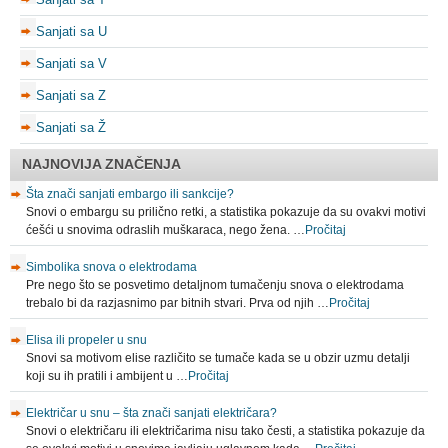
Sanjati sa U
Sanjati sa V
Sanjati sa Z
Sanjati sa Ž
NAJNOVIJA ZNAČENJA
Šta znači sanjati embargo ili sankcije?
Snovi o embargu su prilično retki, a statistika pokazuje da su ovakvi motivi
ćešći u snovima odraslih muškaraca, nego žena. …
Pročitaj
Simbolika snova o elektrodama
Pre nego što se posvetimo detaljnom tumačenju snova o elektrodama
trebalo bi da razjasnimo par bitnih stvari. Prva od njih …
Pročitaj
Elisa ili propeler u snu
Snovi sa motivom elise različito se tumače kada se u obzir uzmu detalji
koji su ih pratili i ambijent u …
Pročitaj
Električar u snu – šta znači sanjati električara?
Snovi o električaru ili električarima nisu tako česti, a statistika pokazuje da