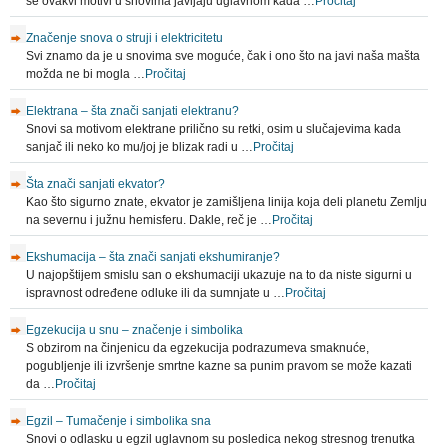
se ovakvi motivi u snovima javljaju uglavnom kada …
Pročitaj
Značenje snova o struji i elektricitetu
Svi znamo da je u snovima sve moguće, čak i ono što na javi naša mašta
možda ne bi mogla …
Pročitaj
Elektrana – šta znači sanjati elektranu?
Snovi sa motivom elektrane prilično su retki, osim u slučajevima kada
sanjač ili neko ko mu/joj je blizak radi u …
Pročitaj
Šta znači sanjati ekvator?
Kao što sigurno znate, ekvator je zamišljena linija koja deli planetu Zemlju
na severnu i južnu hemisferu. Dakle, reč je …
Pročitaj
Ekshumacija – šta znači sanjati ekshumiranje?
U najopštijem smislu san o ekshumaciji ukazuje na to da niste sigurni u
ispravnost određene odluke ili da sumnjate u …
Pročitaj
Egzekucija u snu – značenje i simbolika
S obzirom na činjenicu da egzekucija podrazumeva smaknuće,
pogubljenje ili izvršenje smrtne kazne sa punim pravom se može kazati
da …
Pročitaj
Egzil – Tumačenje i simbolika sna
Snovi o odlasku u egzil uglavnom su posledica nekog stresnog trenutka