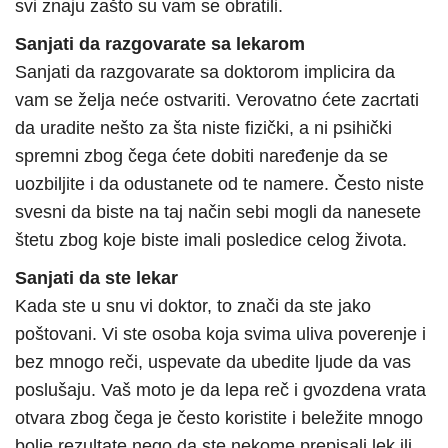
svi znaju zašto su vam se obratili.
Sanjati da razgovarate sa lekarom
Sanjati da razgovarate sa doktorom implicira da
vam se želja neće ostvariti. Verovatno ćete zacrtati
da uradite nešto za šta niste fizički, a ni psihički
spremni zbog čega ćete dobiti naređenje da se
uozbiljite i da odustanete od te namere. Često niste
svesni da biste na taj način sebi mogli da nanesete
štetu zbog koje biste imali posledice celog života.
Sanjati da ste lekar
Kada ste u snu vi doktor, to znači da ste jako
poštovani. Vi ste osoba koja svima uliva poverenje i
bez mnogo reči, uspevate da ubedite ljude da vas
poslušaju. Vaš moto je da lepa reč i gvozdena vrata
otvara zbog čega je često koristite i beležite mnogo
bolje rezultate nego da ste nekome prepisali lek ili