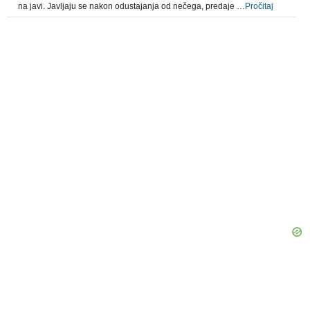
na javi. Javljaju se nakon odustajanja od nečega, predaje …
Pročitaj