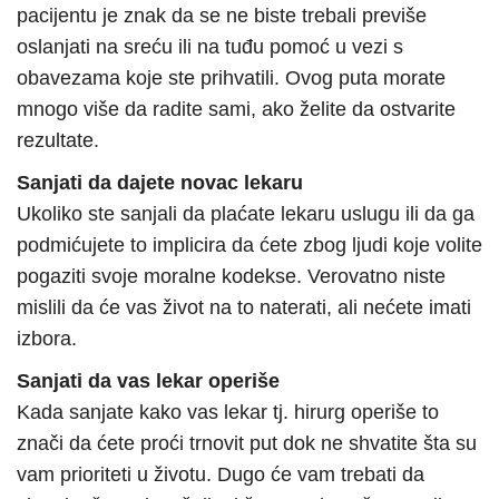
pacijentu je znak da se ne biste trebali previše
oslanjati na sreću ili na tuđu pomoć u vezi s
obavezama koje ste prihvatili. Ovog puta morate
mnogo više da radite sami, ako želite da ostvarite
rezultate.
Sanjati da dajete novac lekaru
Ukoliko ste sanjali da plaćate lekaru uslugu ili da ga
podmićujete to implicira da ćete zbog ljudi koje volite
pogaziti svoje moralne kodekse. Verovatno niste
mislili da će vas život na to naterati, ali nećete imati
izbora.
Sanjati da vas lekar operiše
Kada sanjate kako vas lekar tj. hirurg operiše to
znači da ćete proći trnovit put dok ne shvatite šta su
vam prioriteti u životu. Dugo će vam trebati da