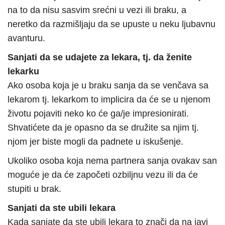
na to da nisu sasvim srećni u vezi ili braku, a
neretko da razmišljaju da se upuste u neku ljubavnu
avanturu.
Sanjati da se udajete za lekara, tj. da ženite
lekarku
Ako osoba koja je u braku sanja da se venčava sa
lekarom tj. lekarkom to implicira da će se u njenom
životu pojaviti neko ko će ga/je impresionirati.
Shvatićete da je opasno da se družite sa njim tj.
njom jer biste mogli da padnete u iskušenje.
Ukoliko osoba koja nema partnera sanja ovakav san
moguće je da će započeti ozbiljnu vezu ili da će
stupiti u brak.
Sanjati da ste ubili lekara
Kada sanjate da ste ubili lekara to znači da na javi