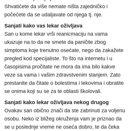
Shvatićete da više nemate ništa zajedničko i
počećete da se udaljavate od njega tj. nje.
Sanjati kako vas lekar oživljava
San u kome lekar vrši reanicmaciju na vama
ukazuje na to da ne smete da paničite zbog
simptoma koje trenutno osećate, nego da zakažete
pregled kod specijaliste. To što na internetu i u
časopisima pročitate ne mora da ima bilo kakve
veze sa vama i vašim zdravstvenim stanjem. Zato
prestanite da čitate o bolestima i lekovima i obratite
se onima koji su se za te oblasti školovali.
Sanjati kako lekar oživljava nekog drugog
Ovakav san obično znači da ste zabrinuti za voljenu
osobu. Neko iz bližeg okruženja vam je priznao da
se u poslednje vreme ne oseća dobro, te da čeka