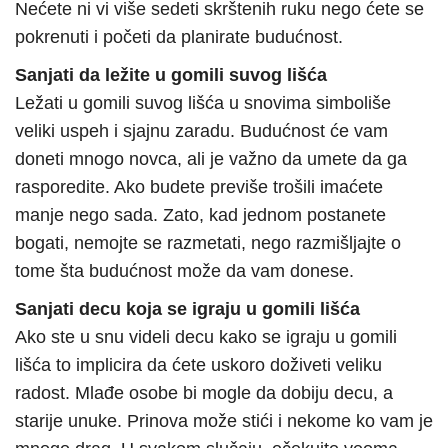
Nećete ni vi više sedeti skrštenih ruku nego ćete se
pokrenuti i početi da planirate budućnost.
Sanjati da ležite u gomili suvog lišća
Ležati u gomili suvog lišća u snovima simboliše
veliki uspeh i sjajnu zaradu. Budućnost će vam
doneti mnogo novca, ali je važno da umete da ga
rasporedite. Ako budete previše trošili imaćete
manje nego sada. Zato, kad jednom postanete
bogati, nemojte se razmetati, nego razmišljajte o
tome šta budućnost može da vam donese.
Sanjati decu koja se igraju u gomili lišća
Ako ste u snu videli decu kako se igraju u gomili
lišća to implicira da ćete uskoro doživeti veliku
radost. Mlađe osobe bi mogle da dobiju decu, a
starije unuke. Prinova može stići i nekome ko vam je