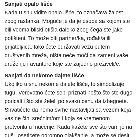
Sanjati opalo lišće
Kada u snu vidite opalo lišće, to označava žalost
zbog rastanka. Moguće je da je osoba sa kojom ste
bili veoma bliski otišla daleko zbog čega ste jako
potišteni. To može biti partner/ka, rođak/a ili
prijatelj/ica. Iako ćete održavati vezu putem
društvenih mreža, ništa neće moći da zameni vaše
druženje i avanture koje ste zajedno preživeli/e.
Sanjati da nekome dajete lišće
Ukoliko u snu nekome dajete lišće, to simbolizuje
tugu. Verovatno ćete sebi priznati nešto što ste dugo
poricali i što ste želeli po svaku cenu da izbegnete.
Shvatićete da nema svrhe nastavljati sa vezom koja
vas ne čini srećnim/om i koja se vremenom
pretvorila u mučenje. Kada kažete sve što vam je na
duši, osetićete ogromno olakšanje, a može se desiti