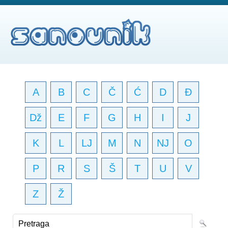
A
B
C
Č
Ć
D
Đ
Dž
E
F
G
H
I
J
K
L
LJ
M
N
NJ
O
P
R
S
Š
T
U
V
Z
Ž