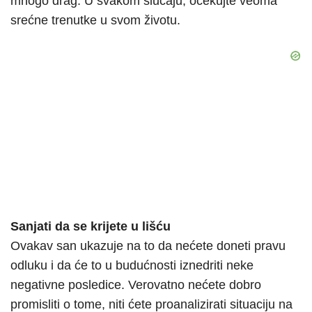
mnogo drag. U svakom slučaju, očekujte veoma
srećne trenutke u svom životu.
Sanjati da se krijete u lišću
Ovakav san ukazuje na to da nećete doneti pravu
odluku i da će to u budućnosti iznedriti neke
negativne posledice. Verovatno nećete dobro
promisliti o tome, niti ćete proanalizirati situaciju na