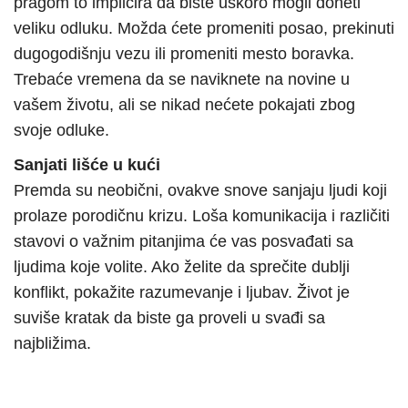
pragom to implicira da biste uskoro mogli doneti
veliku odluku. Možda ćete promeniti posao, prekinuti
dugogodišnju vezu ili promeniti mesto boravka.
Trebaće vremena da se naviknete na novine u
vašem životu, ali se nikad nećete pokajati zbog
svoje odluke.
Sanjati lišće u kući
Premda su neobični, ovakve snove sanjaju ljudi koji
prolaze porodičnu krizu. Loša komunikacija i različiti
stavovi o važnim pitanjima će vas posvađati sa
ljudima koje volite. Ako želite da sprečite dublji
konflikt, pokažite razumevanje i ljubav. Život je
suviše kratak da biste ga proveli u svađi sa
najbližima.