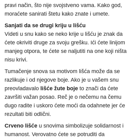
pravi način, što nije svojstveno vama. Kako god,
moraćete sanirati štetu kako znate i umete.
Sanjati da se drugi kriju u lišću
Videti u snu kako se neko krije u lišću je znak da
ćete okriviti druge za svoju grešku. Ići ćete linijom
manjeg otpora, te ćete se naljutiti na one koji ništa
nisu krivi.
Tumačenje snova sa motivom lišća može da se
razlikuje i od njegove boje. Ako je u vašem snu
preovladavalo
lišće žute boje
to znači da ćete
završiti važan posao. Reč je o nečemu na čemu
dugo radite i uskoro ćete moći da odahnete jer će
rezultati biti odlični.
Crveno lišće
u snovima simbolizuje solidarnost i
humanost. Verovatno ćete se potruditi da