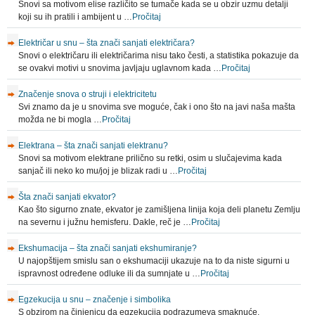
Snovi sa motivom elise različito se tumače kada se u obzir uzmu detalji
koji su ih pratili i ambijent u …
Pročitaj
Električar u snu – šta znači sanjati električara?
Snovi o električaru ili električarima nisu tako česti, a statistika pokazuje da
se ovakvi motivi u snovima javljaju uglavnom kada …
Pročitaj
Značenje snova o struji i elektricitetu
Svi znamo da je u snovima sve moguće, čak i ono što na javi naša mašta
možda ne bi mogla …
Pročitaj
Elektrana – šta znači sanjati elektranu?
Snovi sa motivom elektrane prilično su retki, osim u slučajevima kada
sanjač ili neko ko mu/joj je blizak radi u …
Pročitaj
Šta znači sanjati ekvator?
Kao što sigurno znate, ekvator je zamišljena linija koja deli planetu Zemlju
na severnu i južnu hemisferu. Dakle, reč je …
Pročitaj
Ekshumacija – šta znači sanjati ekshumiranje?
U najopštijem smislu san o ekshumaciji ukazuje na to da niste sigurni u
ispravnost određene odluke ili da sumnjate u …
Pročitaj
Egzekucija u snu – značenje i simbolika
S obzirom na činjenicu da egzekucija podrazumeva smaknuće,