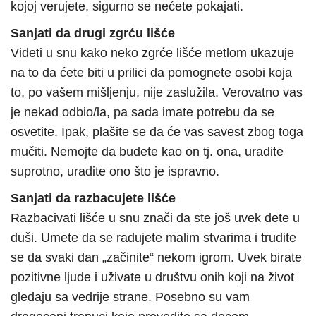
kojoj verujete, sigurno se nećete pokajati.
Sanjati da drugi zgrću lišće
Videti u snu kako neko zgrće lišće metlom ukazuje
na to da ćete biti u prilici da pomognete osobi koja
to, po vašem mišljenju, nije zaslužila. Verovatno vas
je nekad odbio/la, pa sada imate potrebu da se
osvetite. Ipak, plašite se da će vas savest zbog toga
mučiti. Nemojte da budete kao on tj. ona, uradite
suprotno, uradite ono što je ispravno.
Sanjati da razbacujete lišće
Razbacivati lišće u snu znači da ste još uvek dete u
duši. Umete da se radujete malim stvarima i trudite
se da svaki dan „začinite“ nekom igrom. Uvek birate
pozitivne ljude i uživate u društvu onih koji na život
gledaju sa vedrije strane. Posebno su vam