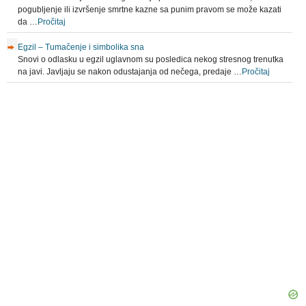
pogubljenje ili izvršenje smrtne kazne sa punim pravom se može kazati
da …
Pročitaj
Egzil – Tumačenje i simbolika sna
Snovi o odlasku u egzil uglavnom su posledica nekog stresnog trenutka
na javi. Javljaju se nakon odustajanja od nečega, predaje …
Pročitaj