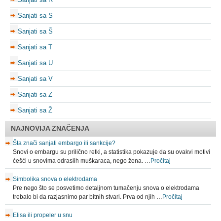
Sanjati sa S
Sanjati sa Š
Sanjati sa T
Sanjati sa U
Sanjati sa V
Sanjati sa Z
Sanjati sa Ž
NAJNOVIJA ZNAČENJA
Šta znači sanjati embargo ili sankcije?
Snovi o embargu su prilično retki, a statistika pokazuje da su ovakvi motivi
ćešći u snovima odraslih muškaraca, nego žena. …
Pročitaj
Simbolika snova o elektrodama
Pre nego što se posvetimo detaljnom tumačenju snova o elektrodama
trebalo bi da razjasnimo par bitnih stvari. Prva od njih …
Pročitaj
Elisa ili propeler u snu