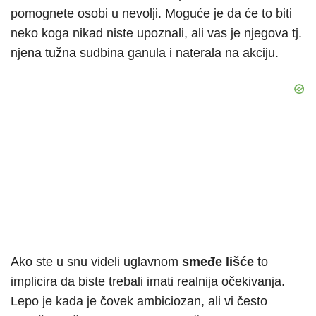
pomognete osobi u nevolji. Moguće je da će to biti
neko koga nikad niste upoznali, ali vas je njegova tj.
njena tužna sudbina ganula i naterala na akciju.
Ako ste u snu videli uglavnom
smeđe lišće
to
implicira da biste trebali imati realnija očekivanja.
Lepo je kada je čovek ambiciozan, ali vi često