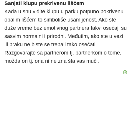
Sanjati klupu prekrivenu lišćem
Kada u snu vidite klupu u parku potpuno pokrivenu
opalim lišćem to simboliše usamljenost. Ako ste
duže vreme bez emotivnog partnera takvi osećaji su
sasvim normalni i prirodni. Međutim, ako ste u vezi
ili braku ne biste se trebali tako osećati.
Razgovarajte sa partnerom tj. partnerkom o tome,
možda on tj. ona ni ne zna šta vas muči.