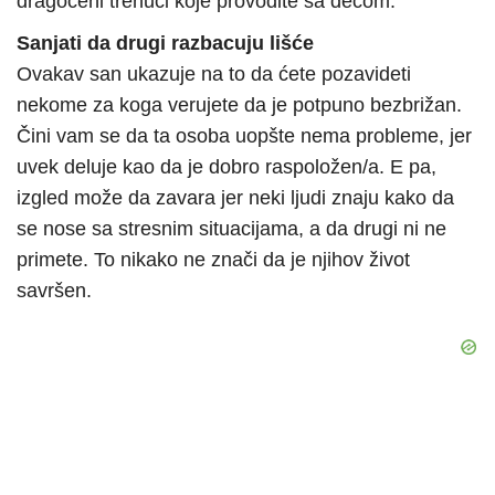
dragoceni trenuci koje provodite sa decom.
Sanjati da drugi razbacuju lišće
Ovakav san ukazuje na to da ćete pozavideti
nekome za koga verujete da je potpuno bezbrižan.
Čini vam se da ta osoba uopšte nema probleme, jer
uvek deluje kao da je dobro raspoložen/a. E pa,
izgled može da zavara jer neki ljudi znaju kako da
se nose sa stresnim situacijama, a da drugi ni ne
primete. To nikako ne znači da je njihov život
savršen.