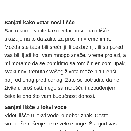
Sanjati kako vetar nosi lišće
San u kome vidite kako vetar nosi opalo lišće
ukazuje na to da žalite za prošlim vremenima.
Možda ste tada bili srećniji ili bezbržniji, ili su pored
vas bili ljudi koji vam mnogo znače. Vreme prolazi, a
mi moramo da se pomirimo sa tom činjenicom. Ipak,
svaki novi trenutak vašeg života može biti i lepši i
bolji od onog prethodnog. Zato se potrudite da ne
živite u prošlosti, nego sa radošću i uzbuđenjem
čekajte ono što vam budućnost donosi.
Sanjati lišće u lokvi vode
Videti lišće u lokvi vode je dobar znak. Često
simboliše rešenje neke velike brige. Šta god vas