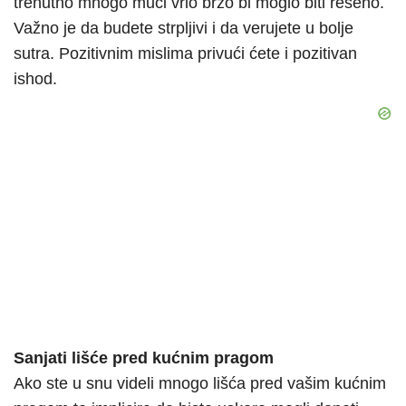
trenutno mnogo muči vrlo brzo bi moglo biti rešeno.
Važno je da budete strpljivi i da verujete u bolje
sutra. Pozitivnim mislima privući ćete i pozitivan
ishod.
Sanjati lišće pred kućnim pragom
Ako ste u snu videli mnogo lišća pred vašim kućnim