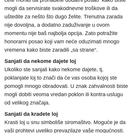
ćete morati da pronađete dodatni posao kako biste
mogli da servisirate svakodnevne troškove ili da
uštedite za nešto što dugo želite. Trenutna zarada
nije dovoljna, a dodatno zaduživanje u ovom
momentu nije baš najbolja opcija. Zato potražite
honorarni posao koji vam neće oduzimati mnogo
vremena kako biste zaradili „sa strane“.
Sanjati da nekome dajete loj
Ukoliko ste sanjali kako nekome dajete, tj.
poklanjate loj to znači da će vas osoba kojoj ste
pomogli mnogo obradovati. U znak zahvalnosti biste
mogli dobiti veoma vredan poklon ili kontra-uslugu
od velikog značaja.
Sanjati da kradete loj
Krasti loj u snu simboliše siromaštvo. Moguće je da
vaši prohtevi uveliko prevazilaze vaše mogućnosti.