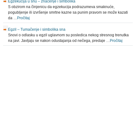
Egzekucija u snu – značenje i simbolika
S obzirom na činjenicu da egzekucija podrazumeva smaknuće,
pogubljenje ili izvršenje smrtne kazne sa punim pravom se može kazati
da …
Pročitaj
Egzil – Tumačenje i simbolika sna
Snovi o odlasku u egzil uglavnom su posledica nekog stresnog trenutka
na javi. Javljaju se nakon odustajanja od nečega, predaje …
Pročitaj