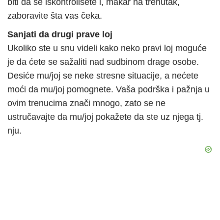
biti da se iskontrolišete i, makar na trenutak,
zaboravite šta vas čeka.
Sanjati da drugi prave loj
Ukoliko ste u snu videli kako neko pravi loj moguće
je da ćete se sažaliti nad sudbinom drage osobe.
Desiće mu/joj se neke stresne situacije, a nećete
moći da mu/joj pomognete. Vaša podrška i pažnja u
ovim trenucima znači mnogo, zato se ne
ustručavajte da mu/joj pokažete da ste uz njega tj.
nju.