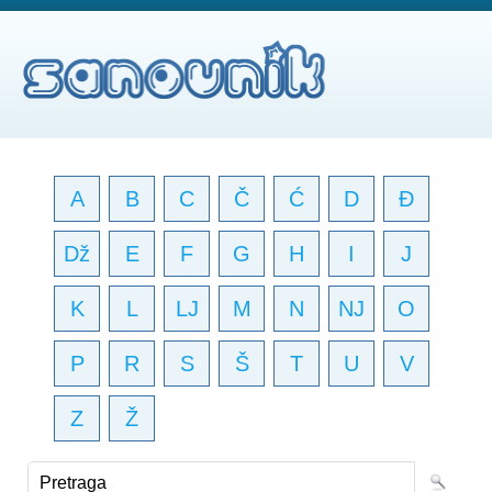
A
B
C
Č
Ć
D
Đ
Dž
E
F
G
H
I
J
K
L
LJ
M
N
NJ
O
P
R
S
Š
T
U
V
Z
Ž