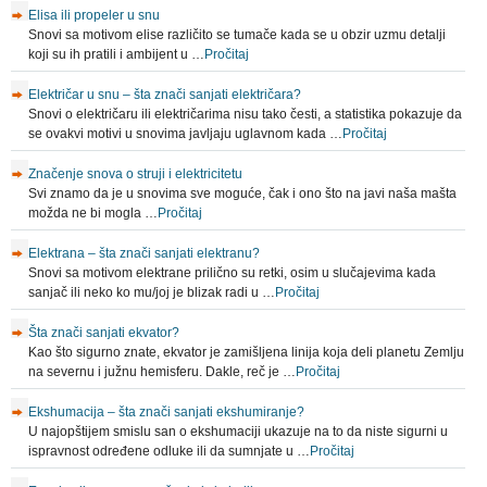
Elisa ili propeler u snu
Snovi sa motivom elise različito se tumače kada se u obzir uzmu detalji
koji su ih pratili i ambijent u …
Pročitaj
Električar u snu – šta znači sanjati električara?
Snovi o električaru ili električarima nisu tako česti, a statistika pokazuje da
se ovakvi motivi u snovima javljaju uglavnom kada …
Pročitaj
Značenje snova o struji i elektricitetu
Svi znamo da je u snovima sve moguće, čak i ono što na javi naša mašta
možda ne bi mogla …
Pročitaj
Elektrana – šta znači sanjati elektranu?
Snovi sa motivom elektrane prilično su retki, osim u slučajevima kada
sanjač ili neko ko mu/joj je blizak radi u …
Pročitaj
Šta znači sanjati ekvator?
Kao što sigurno znate, ekvator je zamišljena linija koja deli planetu Zemlju
na severnu i južnu hemisferu. Dakle, reč je …
Pročitaj
Ekshumacija – šta znači sanjati ekshumiranje?
U najopštijem smislu san o ekshumaciji ukazuje na to da niste sigurni u
ispravnost određene odluke ili da sumnjate u …
Pročitaj