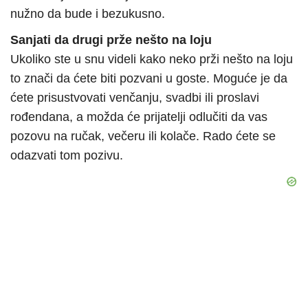
nužno da bude i bezukusno.
Sanjati da drugi prže nešto na loju
Ukoliko ste u snu videli kako neko prži nešto na loju
to znači da ćete biti pozvani u goste. Moguće je da
ćete prisustvovati venčanju, svadbi ili proslavi
rođendana, a možda će prijatelji odlučiti da vas
pozovu na ručak, večeru ili kolače. Rado ćete se
odazvati tom pozivu.