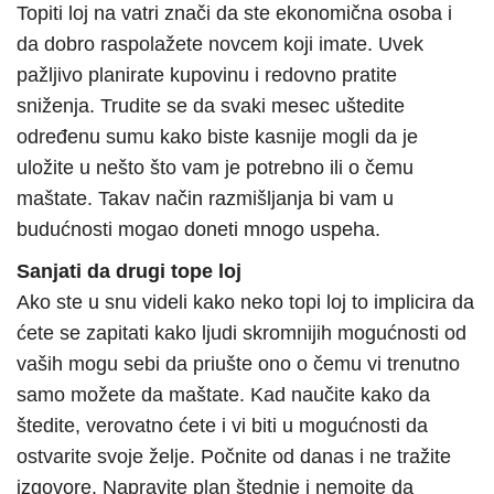
Topiti loj na vatri znači da ste ekonomična osoba i
da dobro raspolažete novcem koji imate. Uvek
pažljivo planirate kupovinu i redovno pratite
sniženja. Trudite se da svaki mesec uštedite
određenu sumu kako biste kasnije mogli da je
uložite u nešto što vam je potrebno ili o čemu
maštate. Takav način razmišljanja bi vam u
budućnosti mogao doneti mnogo uspeha.
Sanjati da drugi tope loj
Ako ste u snu videli kako neko topi loj to implicira da
ćete se zapitati kako ljudi skromnijih mogućnosti od
vaših mogu sebi da priušte ono o čemu vi trenutno
samo možete da maštate. Kad naučite kako da
štedite, verovatno ćete i vi biti u mogućnosti da
ostvarite svoje želje. Počnite od danas i ne tražite
izgovore. Napravite plan štednje i nemojte da