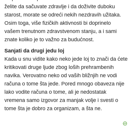
želite da sačuvate zdravlje i da doživite duboku
starost, morate se odreći nekih nezdravih užitaka.
Osim toga, više fizičkih aktivnosti bi doprinelo
vašem trenutnom zdravstvenom stanju, a i sami
znate koliko je to važno za budućnost.
Sanjati da drugi jedu loj
Kada u snu vidite kako neko jede loj to znači da ćete
kritikovati druge ljude zbog loših prehrambenih
navika. Verovatno neko od vaših bližnjih ne vodi
računa o tome šta jede. Pored mnogo obaveza nije
lako vodite računa o tome, ali je nedostatak
vremena samo izgovor za manjak volje i svesti o
tome šta je dobro za organizam, a šta ne.