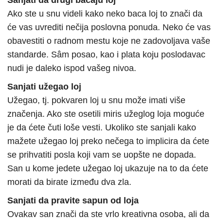
Sanjati da drugi bacaju loj
Ako ste u snu videli kako neko baca loj to znači da
će vas uvrediti nečija poslovna ponuda. Neko će vas
obavestiti o radnom mestu koje ne zadovoljava vaše
standarde. Sâm posao, kao i plata koju poslodavac
nudi je daleko ispod vašeg nivoa.
Sanjati užegao loj
Užegao, tj. pokvaren loj u snu može imati više
značenja. Ako ste osetili miris užeglog loja moguće
je da ćete čuti loše vesti. Ukoliko ste sanjali kako
mažete užegao loj preko nečega to implicira da ćete
se prihvatiti posla koji vam se uopšte ne dopada.
San u kome jedete užegao loj ukazuje na to da ćete
morati da birate između dva zla.
Sanjati da pravite sapun od loja
Ovakav san znači da ste vrlo kreativna osoba, ali da