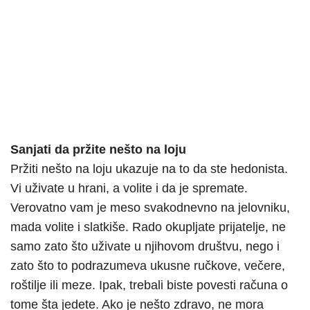
Sanjati da pržite nešto na loju
Pržiti nešto na loju ukazuje na to da ste hedonista.
Vi uživate u hrani, a volite i da je spremate.
Verovatno vam je meso svakodnevno na jelovniku,
mada volite i slatkiše. Rado okupljate prijatelje, ne
samo zato što uživate u njihovom društvu, nego i
zato što to podrazumeva ukusne ručkove, večere,
roštilje ili meze. Ipak, trebali biste povesti računa o
tome šta jedete. Ako je nešto zdravo, ne mora