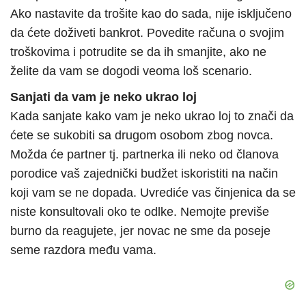
Ako nastavite da trošite kao do sada, nije isključeno
da ćete doživeti bankrot. Povedite računa o svojim
troškovima i potrudite se da ih smanjite, ako ne
želite da vam se dogodi veoma loš scenario.
Sanjati da vam je neko ukrao loj
Kada sanjate kako vam je neko ukrao loj to znači da
ćete se sukobiti sa drugom osobom zbog novca.
Možda će partner tj. partnerka ili neko od članova
porodice vaš zajednički budžet iskoristiti na način
koji vam se ne dopada. Uvrediće vas činjenica da se
niste konsultovali oko te odlke. Nemojte previše
burno da reagujete, jer novac ne sme da poseje
seme razdora među vama.