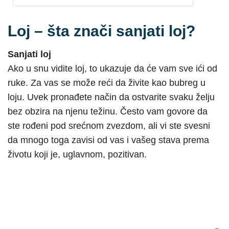
Loj – šta znači sanjati loj?
Sanjati loj
Ako u snu vidite loj, to ukazuje da će vam sve ići od
ruke. Za vas se može reći da živite kao bubreg u
loju. Uvek pronađete način da ostvarite svaku želju
bez obzira na njenu težinu. Često vam govore da
ste rođeni pod srećnom zvezdom, ali vi ste svesni
da mnogo toga zavisi od vas i vašeg stava prema
životu koji je, uglavnom, pozitivan.