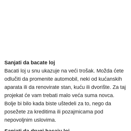
Sanjati da bacate loj
Bacati loj u snu ukazuje na veći trošak. Možda ćete
odlučiti da promenite automobil, neki od kućanskih
aparata ili da renovirate stan, kuću ili dvorište. Za taj
projekat će vam trebati malo veća suma novca.
Bolje bi bilo kada biste uštedeli za to, nego da
posežete za kreditima ili pozajmicama pod
nepovoljnim uslovima.