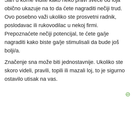
San u kome vidite kako neko pravi sveće od loja
obično ukazuje na to da ćete nagraditi nečiji trud.
Ovo posebno važi ukoliko ste prosvetni radnik,
poslodavac ili rukovodilac u nekoj firmi.
Prepoznaćete nečiji potencijal, te ćete ga/je
nagraditi kako biste ga/je stimulisali da bude još
bolji/a.
Značenje sna može biti jednostavnije. Ukoliko ste
skoro videli, pravili, topili ili mazali loj, to je sigurno
ostavilo utisak na vas.