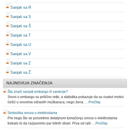
Sanjati sa R
Sanjati sa S
Sanjati sa Š
Sanjati sa T
Sanjati sa U
Sanjati sa V
Sanjati sa Z
Sanjati sa Ž
NAJNOVIJA ZNAČENJA
Šta znači sanjati embargo ili sankcije?
Snovi o embargu su prilično retki, a statistika pokazuje da su ovakvi motivi
ćešći u snovima odraslih muškaraca, nego žena. …
Pročitaj
Simbolika snova o elektrodama
Pre nego što se posvetimo detaljnom tumačenju snova o elektrodama
trebalo bi da razjasnimo par bitnih stvari. Prva od njih …
Pročitaj