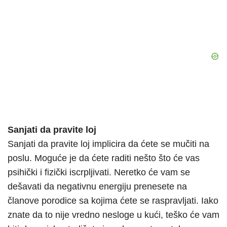
Sanjati da pravite loj
Sanjati da pravite loj implicira da ćete se mučiti na
poslu. Moguće je da ćete raditi nešto što će vas
psihički i fizički iscrpljivati. Neretko će vam se
dešavati da negativnu energiju prenesete na
članove porodice sa kojima ćete se raspravljati. Iako
znate da to nije vredno nesloge u kući, teško će vam