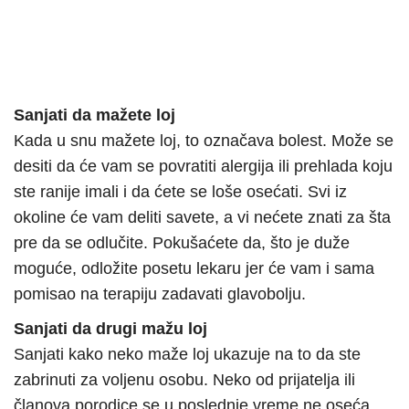
Sanjati da mažete loj
Kada u snu mažete loj, to označava bolest. Može se
desiti da će vam se povratiti alergija ili prehlada koju
ste ranije imali i da ćete se loše osećati. Svi iz
okoline će vam deliti savete, a vi nećete znati za šta
pre da se odlučite. Pokušaćete da, što je duže
moguće, odložite posetu lekaru jer će vam i sama
pomisao na terapiju zadavati glavobolju.
Sanjati da drugi mažu loj
Sanjati kako neko maže loj ukazuje na to da ste
zabrinuti za voljenu osobu. Neko od prijatelja ili
članova porodice se u poslednje vreme ne oseća