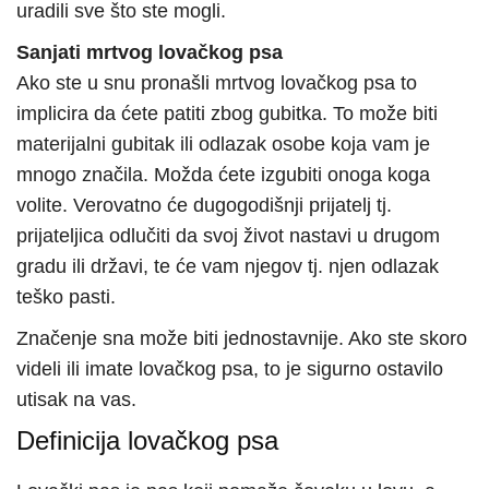
uradili sve što ste mogli.
Sanjati mrtvog lovačkog psa
Ako ste u snu pronašli mrtvog lovačkog psa to
implicira da ćete patiti zbog gubitka. To može biti
materijalni gubitak ili odlazak osobe koja vam je
mnogo značila. Možda ćete izgubiti onoga koga
volite. Verovatno će dugogodišnji prijatelj tj.
prijateljica odlučiti da svoj život nastavi u drugom
gradu ili državi, te će vam njegov tj. njen odlazak
teško pasti.
Značenje sna može biti jednostavnije. Ako ste skoro
videli ili imate lovačkog psa, to je sigurno ostavilo
utisak na vas.
Definicija lovačkog psa