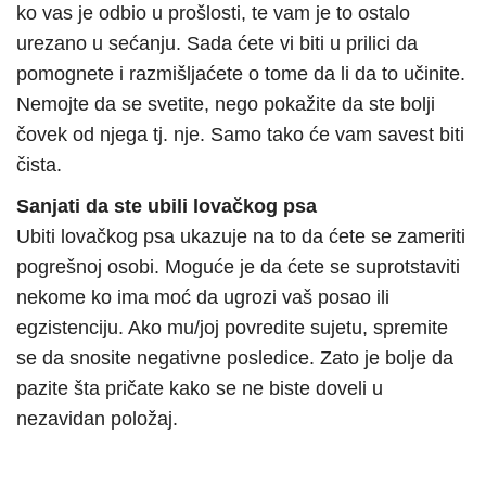
ko vas je odbio u prošlosti, te vam je to ostalo
urezano u sećanju. Sada ćete vi biti u prilici da
pomognete i razmišljaćete o tome da li da to učinite.
Nemojte da se svetite, nego pokažite da ste bolji
čovek od njega tj. nje. Samo tako će vam savest biti
čista.
Sanjati da ste ubili lovačkog psa
Ubiti lovačkog psa ukazuje na to da ćete se zameriti
pogrešnoj osobi. Moguće je da ćete se suprotstaviti
nekome ko ima moć da ugrozi vaš posao ili
egzistenciju. Ako mu/joj povredite sujetu, spremite
se da snosite negativne posledice. Zato je bolje da
pazite šta pričate kako se ne biste doveli u
nezavidan položaj.