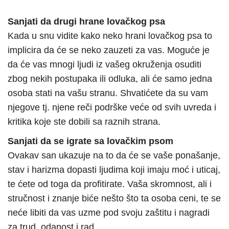
Sanjati da drugi hrane lovačkog psa
Kada u snu vidite kako neko hrani lovačkog psa to
implicira da će se neko zauzeti za vas. Moguće je
da će vas mnogi ljudi iz vašeg okruženja osuditi
zbog nekih postupaka ili odluka, ali će samo jedna
osoba stati na vašu stranu. Shvatićete da su vam
njegove tj. njene reči podrške veće od svih uvreda i
kritika koje ste dobili sa raznih strana.
Sanjati da se igrate sa lovačkim psom
Ovakav san ukazuje na to da će se vaše ponašanje,
stav i harizma dopasti ljudima koji imaju moć i uticaj,
te ćete od toga da profitirate. Vaša skromnost, ali i
stručnost i znanje biće nešto što ta osoba ceni, te se
neće libiti da vas uzme pod svoju zaštitu i nagradi
za trud, odanost i rad.