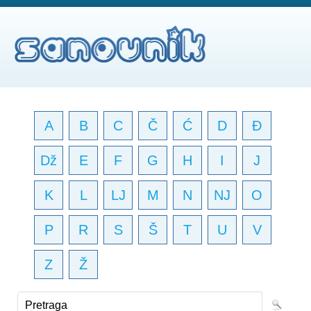
A
B
C
Č
Ć
D
Đ
Dž
E
F
G
H
I
J
K
L
LJ
M
N
NJ
O
P
R
S
Š
T
U
V
Z
Ž