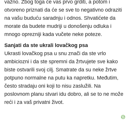
važno. Zbog toga će vas prvo grditi, a potom i
otvoreno priznati da će se sve to negativno odraziti
na vašu buduću saradnju i odnos. Shvatićete da
morate da budete mudriji u donošenju odluka i
mnogo oprezniji kada vučete neke poteze.
Sanjati da ste ukrali lovačkog psa
Ukrasti lovačkog psa u snu znači da ste vrlo
ambiciozni i da ste spremni da žrtvujete sve kako
biste ostvarili svoj cilj. Smatrate da su neke žrtve
potpuno normalne na putu ka napretku. Međutim,
često stradaju oni koji to nisu zaslužili. Na
poslovnom planu stvari idu dobro, ali se to ne može
reći i za vaš privatni život.