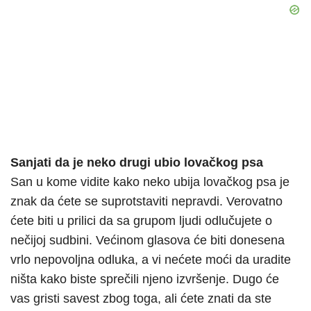
Sanjati da je neko drugi ubio lovačkog psa
San u kome vidite kako neko ubija lovačkog psa je
znak da ćete se suprotstaviti nepravdi. Verovatno
ćete biti u prilici da sa grupom ljudi odlučujete o
nečijoj sudbini. Većinom glasova će biti donesena
vrlo nepovoljna odluka, a vi nećete moći da uradite
ništa kako biste sprečili njeno izvršenje. Dugo će
vas gristi savest zbog toga, ali ćete znati da ste