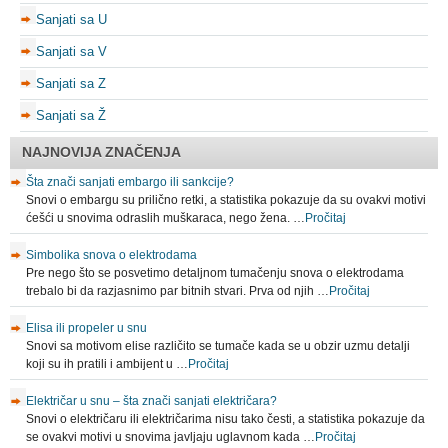
Sanjati sa U
Sanjati sa V
Sanjati sa Z
Sanjati sa Ž
NAJNOVIJA ZNAČENJA
Šta znači sanjati embargo ili sankcije?
Snovi o embargu su prilično retki, a statistika pokazuje da su ovakvi motivi
ćešći u snovima odraslih muškaraca, nego žena. …
Pročitaj
Simbolika snova o elektrodama
Pre nego što se posvetimo detaljnom tumačenju snova o elektrodama
trebalo bi da razjasnimo par bitnih stvari. Prva od njih …
Pročitaj
Elisa ili propeler u snu
Snovi sa motivom elise različito se tumače kada se u obzir uzmu detalji
koji su ih pratili i ambijent u …
Pročitaj
Električar u snu – šta znači sanjati električara?
Snovi o električaru ili električarima nisu tako česti, a statistika pokazuje da
se ovakvi motivi u snovima javljaju uglavnom kada …
Pročitaj