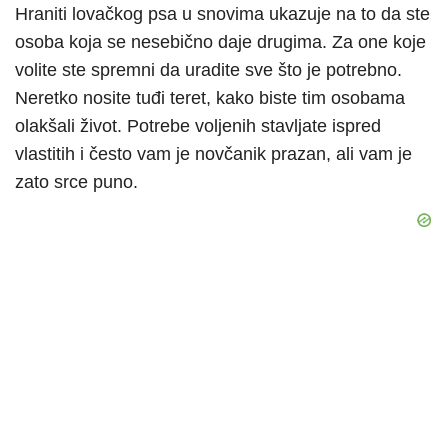
Hraniti lovačkog psa u snovima ukazuje na to da ste
osoba koja se nesebično daje drugima. Za one koje
volite ste spremni da uradite sve što je potrebno.
Neretko nosite tuđi teret, kako biste tim osobama
olakšali život. Potrebe voljenih stavljate ispred
vlastitih i često vam je novčanik prazan, ali vam je
zato srce puno.