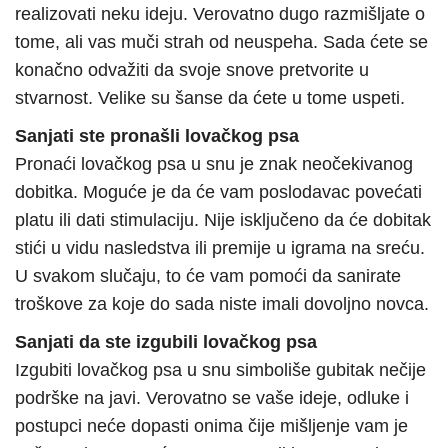
realizovati neku ideju. Verovatno dugo razmišljate o
tome, ali vas muči strah od neuspeha. Sada ćete se
konačno odvažiti da svoje snove pretvorite u
stvarnost. Velike su šanse da ćete u tome uspeti.
Sanjati ste pronašli lovačkog psa
Pronaći lovačkog psa u snu je znak neočekivanog
dobitka. Moguće je da će vam poslodavac povećati
platu ili dati stimulaciju. Nije isključeno da će dobitak
stići u vidu nasledstva ili premije u igrama na sreću.
U svakom slučaju, to će vam pomoći da sanirate
troškove za koje do sada niste imali dovoljno novca.
Sanjati da ste izgubili lovačkog psa
Izgubiti lovačkog psa u snu simboliše gubitak nečije
podrške na javi. Verovatno se vaše ideje, odluke i
postupci neće dopasti onima čije mišljenje vam je