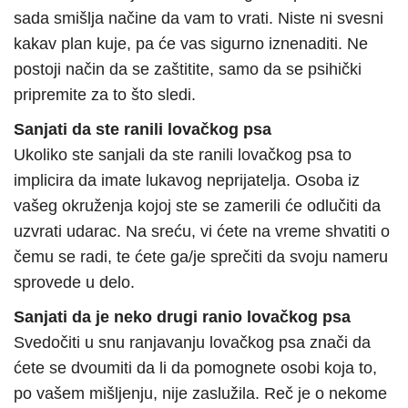
sada smišlja načine da vam to vrati. Niste ni svesni
kakav plan kuje, pa će vas sigurno iznenaditi. Ne
postoji način da se zaštitite, samo da se psihički
pripremite za to što sledi.
Sanjati da ste ranili lovačkog psa
Ukoliko ste sanjali da ste ranili lovačkog psa to
implicira da imate lukavog neprijatelja. Osoba iz
vašeg okruženja kojoj ste se zamerili će odlučiti da
uzvrati udarac. Na sreću, vi ćete na vreme shvatiti o
čemu se radi, te ćete ga/je sprečiti da svoju nameru
sprovede u delo.
Sanjati da je neko drugi ranio lovačkog psa
Svedočiti u snu ranjavanju lovačkog psa znači da
ćete se dvoumiti da li da pomognete osobi koja to,
po vašem mišljenju, nije zaslužila. Reč je o nekome