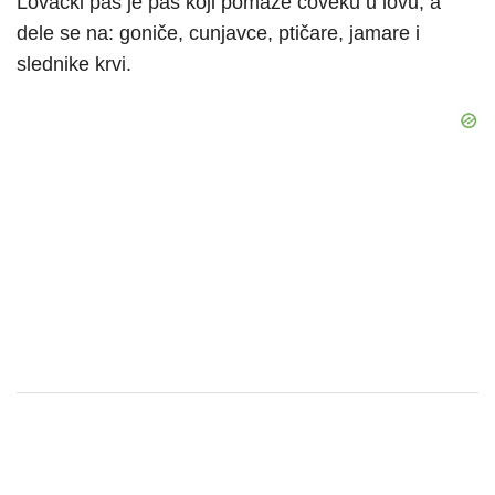
Lovački pas je pas koji pomaže čoveku u lovu, a
dele se na: goniče, cunjavce, ptičare, jamare i
slednike krvi.