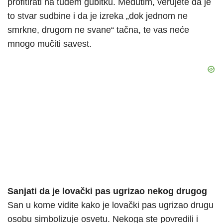
profitirati na tuđem gubitku. Međutim, verujete da je
to stvar sudbine i da je izreka „dok jednom ne
smrkne, drugom ne svane“ tačna, te vas neće
mnogo mučiti savest.
Sanjati da je lovački pas ugrizao nekog drugog
San u kome vidite kako je lovački pas ugrizao drugu
osobu simbolizuje osvetu. Nekoga ste povredili i