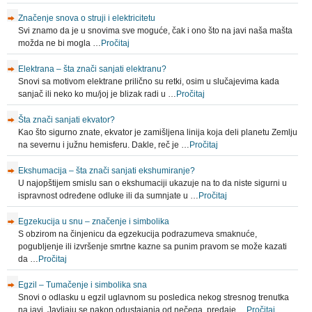
Značenje snova o struji i elektricitetu
Svi znamo da je u snovima sve moguće, čak i ono što na javi naša mašta
možda ne bi mogla …
Pročitaj
Elektrana – šta znači sanjati elektranu?
Snovi sa motivom elektrane prilično su retki, osim u slučajevima kada
sanjač ili neko ko mu/joj je blizak radi u …
Pročitaj
Šta znači sanjati ekvator?
Kao što sigurno znate, ekvator je zamišljena linija koja deli planetu Zemlju
na severnu i južnu hemisferu. Dakle, reč je …
Pročitaj
Ekshumacija – šta znači sanjati ekshumiranje?
U najopštijem smislu san o ekshumaciji ukazuje na to da niste sigurni u
ispravnost određene odluke ili da sumnjate u …
Pročitaj
Egzekucija u snu – značenje i simbolika
S obzirom na činjenicu da egzekucija podrazumeva smaknuće,
pogubljenje ili izvršenje smrtne kazne sa punim pravom se može kazati
da …
Pročitaj
Egzil – Tumačenje i simbolika sna
Snovi o odlasku u egzil uglavnom su posledica nekog stresnog trenutka
na javi. Javljaju se nakon odustajanja od nečega, predaje …
Pročitaj