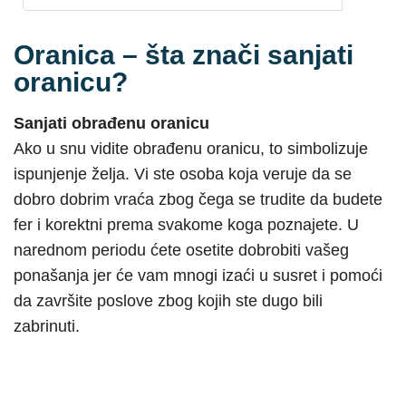
Oranica – šta znači sanjati
oranicu?
Sanjati obrađenu oranicu
Ako u snu vidite obrađenu oranicu, to simbolizuje
ispunjenje želja. Vi ste osoba koja veruje da se
dobro dobrim vraća zbog čega se trudite da budete
fer i korektni prema svakome koga poznajete. U
narednom periodu ćete osetite dobrobiti vašeg
ponašanja jer će vam mnogi izaći u susret i pomoći
da završite poslove zbog kojih ste dugo bili
zabrinuti.