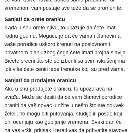
vremenom vam postaje sve teže da se promenite.
Sanjati da orete oranicu
Kada u snu orete njivu, to ukazuje da ćete imati
rodnu godinu. Moguće je da će vama i članovima
vaše porodice uskoro krenuti na poslovnom i
privatnom planu zbog čega ćete imati brojna slavlja.
Bićete srećni što ste se izborili sa svim iskušenjima i
još više ćete ceniti lepe trenutke koji su pred vama.
Sanjati da prodajete oranicu
Ako u snu prodajete oranicu, to upozorava na
svađu. Može se desiti da će vam članovi porodice
braniti da vaš novac uložite u nešto što ste oduvek
želeli. To mogu biti putovanja, studije ili posao koji
oni ocenjuju kao gubljenje vremena. Svaki dan će
na vas vršiti pritisak i terati vas da prihvatite stavove