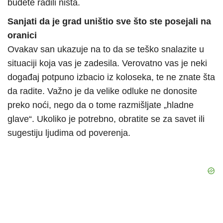
budete radili ništa.
Sanjati da je grad uništio sve što ste posejali na
oranici
Ovakav san ukazuje na to da se teško snalazite u
situaciji koja vas je zadesila. Verovatno vas je neki
događaj potpuno izbacio iz koloseka, te ne znate šta
da radite. Važno je da velike odluke ne donosite
preko noći, nego da o tome razmišljate „hladne
glave“. Ukoliko je potrebno, obratite se za savet ili
sugestiju ljudima od poverenja.