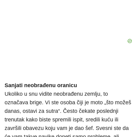
Sanjati neobrađenu oranicu
Ukoliko u snu vidite neobrađenu zemlju, to
označava brige. Vi ste osoba čiji je moto „što možeš
danas, ostavi za sutra“. Često čekate poslednji
trenutak kako biste spremili ispit, sredili kuću ili
završili obavezu koju vam je dao šef. Svesni ste da
će vam takve navike doneti samo probleme, ali