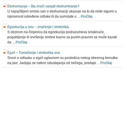
Ekshumacija – šta znači sanjati ekshumiranje?
U najopštijem smislu san o ekshumaciji ukazuje na to da niste sigurni u
ispravnost određene odluke ili da sumnjate u …
Pročitaj
Egzekucija u snu – značenje i simbolika
S obzirom na činjenicu da egzekucija podrazumeva smaknuće,
pogubljenje ili izvršenje smrtne kazne sa punim pravom se može kazati
da …
Pročitaj
Egzil – Tumačenje i simbolika sna
Snovi o odlasku u egzil uglavnom su posledica nekog stresnog trenutka
na javi. Javljaju se nakon odustajanja od nečega, predaje …
Pročitaj