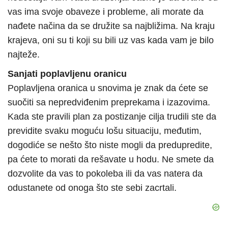
vas ima svoje obaveze i probleme, ali morate da
nađete načina da se družite sa najbližima. Na kraju
krajeva, oni su ti koji su bili uz vas kada vam je bilo
najteže.
Sanjati poplavljenu oranicu
Poplavljena oranica u snovima je znak da ćete se
suočiti sa nepredviđenim preprekama i izazovima.
Kada ste pravili plan za postizanje cilja trudili ste da
previdite svaku moguću lošu situaciju, međutim,
dogodiće se nešto što niste mogli da predupredite,
pa ćete to morati da rešavate u hodu. Ne smete da
dozvolite da vas to pokoleba ili da vas natera da
odustanete od onoga što ste sebi zacrtali.