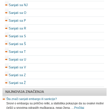
Sanjati sa NJ
Sanjati sa O
Sanjati sa P
Sanjati sa R
Sanjati sa S
Sanjati sa Š
Sanjati sa T
Sanjati sa U
Sanjati sa V
Sanjati sa Z
Sanjati sa Ž
NAJNOVIJA ZNAČENJA
Šta znači sanjati embargo ili sankcije?
Snovi o embargu su prilično retki, a statistika pokazuje da su ovakvi motivi
ćešći u snovima odraslih muškaraca, nego žena. …
Pročitaj