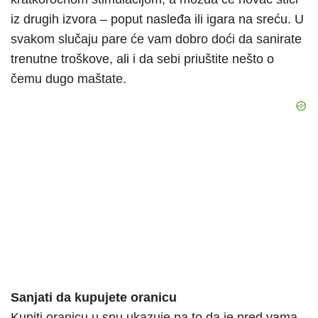
iz drugih izvora – poput nasleđa ili igara na sreću. U
svakom slučaju pare će vam dobro doći da sanirate
trenutne troškove, ali i da sebi priuštite nešto o
čemu dugo maštate.
Sanjati da kupujete oranicu
Kupiti oranicu u snu ukazuje na to da je pred vama