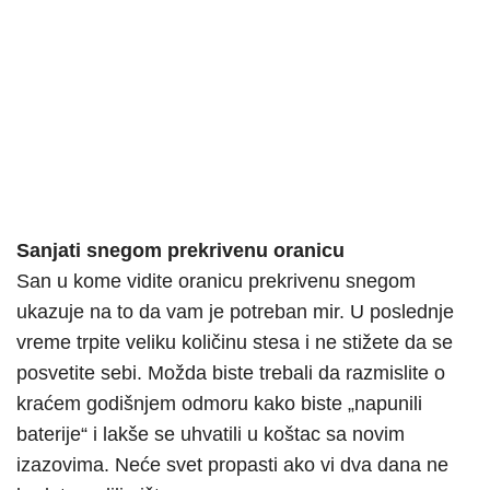
Sanjati snegom prekrivenu oranicu
San u kome vidite oranicu prekrivenu snegom
ukazuje na to da vam je potreban mir. U poslednje
vreme trpite veliku količinu stesa i ne stižete da se
posvetite sebi. Možda biste trebali da razmislite o
kraćem godišnjem odmoru kako biste „napunili
baterije“ i lakše se uhvatili u koštac sa novim
izazovima. Neće svet propasti ako vi dva dana ne