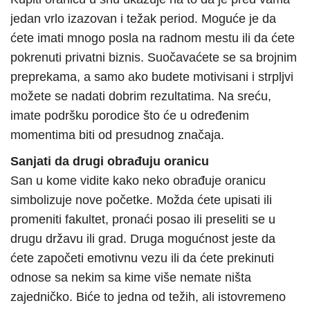
jedan vrlo izazovan i težak period. Moguće je da
ćete imati mnogo posla na radnom mestu ili da ćete
pokrenuti privatni biznis. Suočavaćete se sa brojnim
preprekama, a samo ako budete motivisani i strpljvi
možete se nadati dobrim rezultatima. Na sreću,
imate podršku porodice što će u određenim
momentima biti od presudnog značaja.
Sanjati da drugi obrađuju oranicu
San u kome vidite kako neko obrađuje oranicu
simbolizuje nove početke. Možda ćete upisati ili
promeniti fakultet, pronaći posao ili preseliti se u
drugu državu ili grad. Druga mogućnost jeste da
ćete započeti emotivnu vezu ili da ćete prekinuti
odnose sa nekim sa kime više nemate ništa
zajedničko. Biće to jedna od težih, ali istovremeno