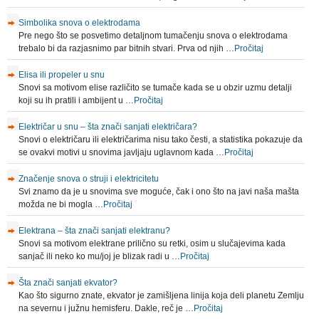
Simbolika snova o elektrodama
Pre nego što se posvetimo detaljnom tumačenju snova o elektrodama
trebalo bi da razjasnimo par bitnih stvari. Prva od njih …
Pročitaj
Elisa ili propeler u snu
Snovi sa motivom elise različito se tumače kada se u obzir uzmu detalji
koji su ih pratili i ambijent u …
Pročitaj
Električar u snu – šta znači sanjati električara?
Snovi o električaru ili električarima nisu tako česti, a statistika pokazuje da
se ovakvi motivi u snovima javljaju uglavnom kada …
Pročitaj
Značenje snova o struji i elektricitetu
Svi znamo da je u snovima sve moguće, čak i ono što na javi naša mašta
možda ne bi mogla …
Pročitaj
Elektrana – šta znači sanjati elektranu?
Snovi sa motivom elektrane prilično su retki, osim u slučajevima kada
sanjač ili neko ko mu/joj je blizak radi u …
Pročitaj
Šta znači sanjati ekvator?
Kao što sigurno znate, ekvator je zamišljena linija koja deli planetu Zemlju
na severnu i južnu hemisferu. Dakle, reč je …
Pročitaj