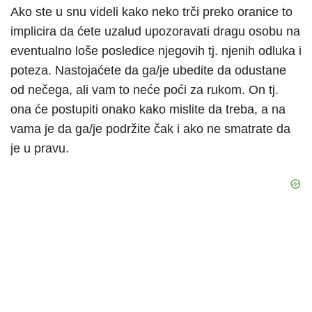
Ako ste u snu videli kako neko trči preko oranice to
implicira da ćete uzalud upozoravati dragu osobu na
eventualno loše posledice njegovih tj. njenih odluka i
poteza. Nastojaćete da ga/je ubedite da odustane
od nečega, ali vam to neće poći za rukom. On tj.
ona će postupiti onako kako mislite da treba, a na
vama je da ga/je podržite čak i ako ne smatrate da
je u pravu.