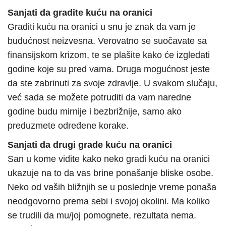
Sanjati da gradite kuću na oranici
Graditi kuću na oranici u snu je znak da vam je
budućnost neizvesna. Verovatno se suočavate sa
finansijskom krizom, te se plašite kako će izgledati
godine koje su pred vama. Druga mogućnost jeste
da ste zabrinuti za svoje zdravlje. U svakom slučaju,
već sada se možete potruditi da vam naredne
godine budu mirnije i bezbrižnije, samo ako
preduzmete određene korake.
Sanjati da drugi grade kuću na oranici
San u kome vidite kako neko gradi kuću na oranici
ukazuje na to da vas brine ponašanje bliske osobe.
Neko od vaših bližnjih se u poslednje vreme ponaša
neodgovorno prema sebi i svojoj okolini. Ma koliko
se trudili da mu/joj pomognete, rezultata nema.