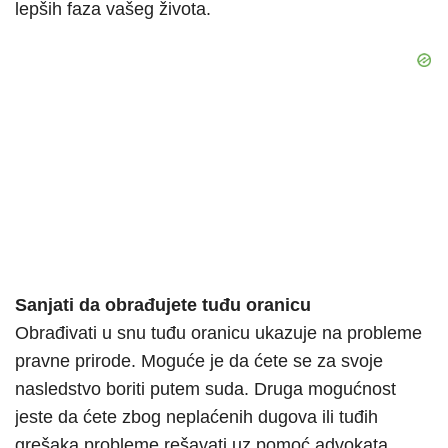
lepših faza vašeg života.
Sanjati da obrađujete tuđu oranicu
Obrađivati u snu tuđu oranicu ukazuje na probleme
pravne prirode. Moguće je da ćete se za svoje
nasledstvo boriti putem suda. Druga mogućnost
jeste da ćete zbog neplaćenih dugova ili tuđih
grešaka probleme rešavati uz pomoć advokata.