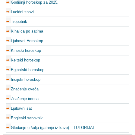
Godišnji horoskop za 2025.
Lucidni snovi
Trepetnik
Kihalica po satima
Ljubavni Horoskop
Kineski horoskop
Keltski horoskop
Egipatski horoskop
Indijski horoskop
Značenje cveća
Značenje imena
Ljubavni sat
Engleski sanovnik
Gledanje u šolju (gatanje iz kave) – TUTORIJAL