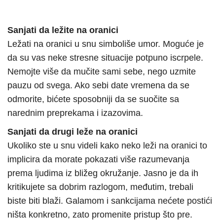
Sanjati da ležite na oranici
Ležati na oranici u snu simboliše umor. Moguće je
da su vas neke stresne situacije potpuno iscrpele.
Nemojte više da mučite sami sebe, nego uzmite
pauzu od svega. Ako sebi date vremena da se
odmorite, bićete sposobniji da se suočite sa
narednim preprekama i izazovima.
Sanjati da drugi leže na oranici
Ukoliko ste u snu videli kako neko leži na oranici to
implicira da morate pokazati više razumevanja
prema ljudima iz bližeg okružanje. Jasno je da ih
kritikujete sa dobrim razlogom, međutim, trebali
biste biti blaži. Galamom i sankcijama nećete postići
ništa konkretno, zato promenite pristup što pre.