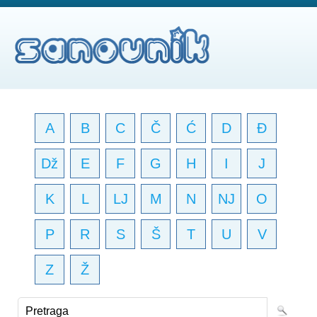
A
B
C
Č
Ć
D
Đ
Dž
E
F
G
H
I
J
K
L
LJ
M
N
NJ
O
P
R
S
Š
T
U
V
Z
Ž