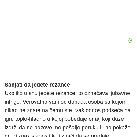
Sanjati da jedete rezance
Ukoliko u snu jedete rezance, to označava ljubavne
intrige. Verovatno vam se dopada osoba sa kojom
nikad ne znate na čemu ste. Vaš odnos podseća na
igru toplo-hladno u kojoj pobeđuje ona/j koji duže
izdrži da ne pozove, ne pošalje poruku ili ne pokaže
drugi znak slabosti koji znači da se predaje.