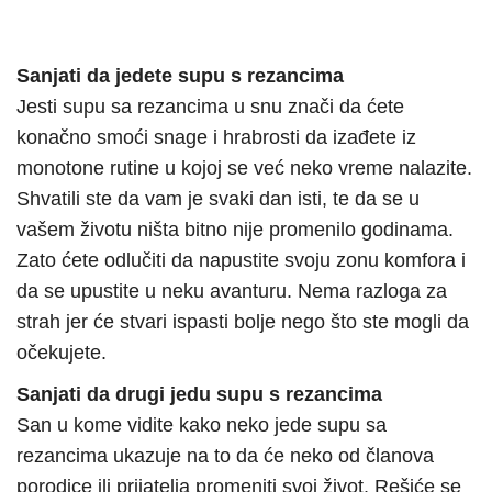
Sanjati da jedete supu s rezancima
Jesti supu sa rezancima u snu znači da ćete
konačno smoći snage i hrabrosti da izađete iz
monotone rutine u kojoj se već neko vreme nalazite.
Shvatili ste da vam je svaki dan isti, te da se u
vašem životu ništa bitno nije promenilo godinama.
Zato ćete odlučiti da napustite svoju zonu komfora i
da se upustite u neku avanturu. Nema razloga za
strah jer će stvari ispasti bolje nego što ste mogli da
očekujete.
Sanjati da drugi jedu supu s rezancima
San u kome vidite kako neko jede supu sa
rezancima ukazuje na to da će neko od članova
porodice ili prijatelja promeniti svoj život. Rešiće se