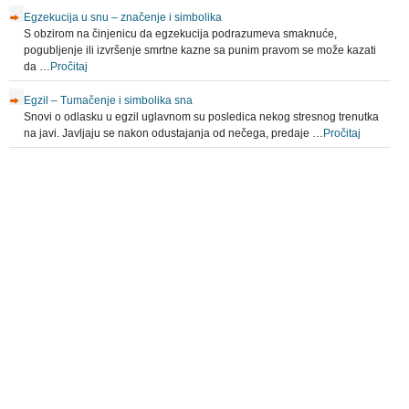
Egzekucija u snu – značenje i simbolika
S obzirom na činjenicu da egzekucija podrazumeva smaknuće,
pogubljenje ili izvršenje smrtne kazne sa punim pravom se može kazati
da …
Pročitaj
Egzil – Tumačenje i simbolika sna
Snovi o odlasku u egzil uglavnom su posledica nekog stresnog trenutka
na javi. Javljaju se nakon odustajanja od nečega, predaje …
Pročitaj