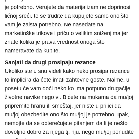
je potrebno. Verujete da materijalizam ne doprinosi
ličnoj sreći, te se trudite da kupujete samo ono što
vam je zaista potrebno. Ne nasedate na
marketinške trikove i priču o velikim sniženjima jer
znate kolika je prava vrednost onoga što
nameravate da kupite.
Sanjati da drugi prosipaju rezance
Ukoliko ste u snu videli kako neko prosipa rezance
to implicira da ćete imati zahtevne goste. Naime, u
posetu će vam doći neko ko ima potpuno drugačije
životne navike nego vi. Bićete na mukama da mu/joj
pripremite hranu ili smeštaj, jer niste u prilici da
mu/joj obezbedite ono što mu/joj je potrebno. Ipak,
nemojte da se opterećujete pitanjem da li je nešto
dovoljno dobro za njega tj. nju, nego mu/joj ponudite