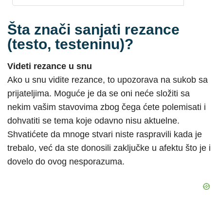
Šta znači sanjati rezance
(testo, testeninu)?
Videti rezance u snu
Ako u snu vidite rezance, to upozorava na sukob sa
prijateljima. Moguće je da se oni neće složiti sa
nekim vašim stavovima zbog čega ćete polemisati i
dohvatiti se tema koje odavno nisu aktuelne.
Shvatićete da mnoge stvari niste raspravili kada je
trebalo, već da ste donosili zaključke u afektu što je i
dovelo do ovog nesporazuma.