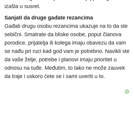
izašla u susret.
Sanjati da druge gađate rezancima
Gađati drugu osobu rezancima ukazuje na to da ste
sebični. Smatrate da bliske osobe, poput članova
porodice, prijatelja ili kolega imaju obavezu da vam
se nađu pri ruci kad god vam je potrebno. Navikli ste
da vaše želje, potrebe i planovi imaju prioritet u
odnosu na tuđe. Međutim, to tako ne može zauvek
da traje i uskoro ćete se i sami uveriti u to.