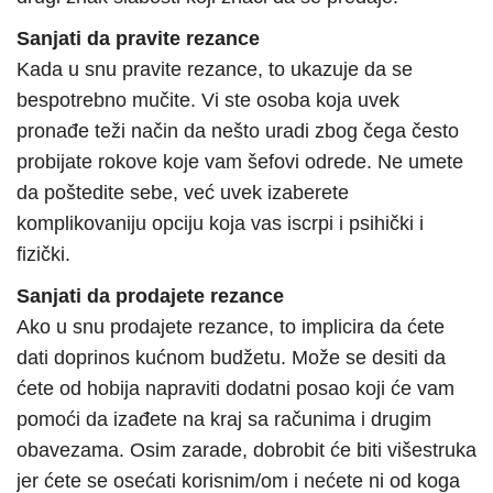
Sanjati da pravite rezance
Kada u snu pravite rezance, to ukazuje da se
bespotrebno mučite. Vi ste osoba koja uvek
pronađe teži način da nešto uradi zbog čega često
probijate rokove koje vam šefovi odrede. Ne umete
da poštedite sebe, već uvek izaberete
komplikovaniju opciju koja vas iscrpi i psihički i
fizički.
Sanjati da prodajete rezance
Ako u snu prodajete rezance, to implicira da ćete
dati doprinos kućnom budžetu. Može se desiti da
ćete od hobija napraviti dodatni posao koji će vam
pomoći da izađete na kraj sa računima i drugim
obavezama. Osim zarade, dobrobit će biti višestruka
jer ćete se osećati korisnim/om i nećete ni od koga