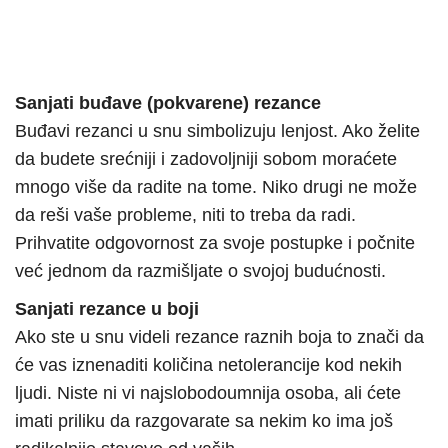
Sanjati buđave (pokvarene) rezance
Buđavi rezanci u snu simbolizuju lenjost. Ako želite
da budete srećniji i zadovoljniji sobom moraćete
mnogo više da radite na tome. Niko drugi ne može
da reši vaše probleme, niti to treba da radi.
Prihvatite odgovornost za svoje postupke i počnite
već jednom da razmišljate o svojoj budućnosti.
Sanjati rezance u boji
Ako ste u snu videli rezance raznih boja to znači da
će vas iznenaditi količina netolerancije kod nekih
ljudi. Niste ni vi najslobodoumnija osoba, ali ćete
imati priliku da razgovarate sa nekim ko ima još