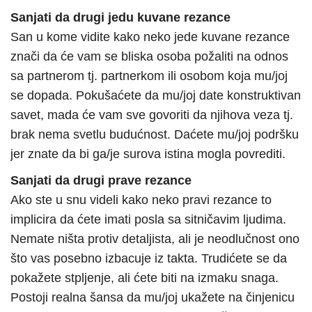
Sanjati da drugi jedu kuvane rezance
San u kome vidite kako neko jede kuvane rezance
znači da će vam se bliska osoba požaliti na odnos
sa partnerom tj. partnerkom ili osobom koja mu/joj
se dopada. Pokušaćete da mu/joj date konstruktivan
savet, mada će vam sve govoriti da njihova veza tj.
brak nema svetlu budućnost. Daćete mu/joj podršku
jer znate da bi ga/je surova istina mogla povrediti.
Sanjati da drugi prave rezance
Ako ste u snu videli kako neko pravi rezance to
implicira da ćete imati posla sa sitničavim ljudima.
Nemate ništa protiv detaljista, ali je neodlučnost ono
što vas posebno izbacuje iz takta. Trudićete se da
pokažete stpljenje, ali ćete biti na izmaku snaga.
Postoji realna šansa da mu/joj ukažete na činjenicu