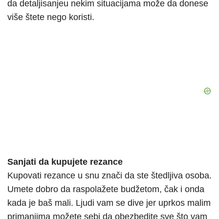
da detaljisanjeu nekim situacijama može da donese
više štete nego koristi.
Sanjati da kupujete rezance
Kupovati rezance u snu znači da ste štedljiva osoba.
Umete dobro da raspolažete budžetom, čak i onda
kada je baš mali. Ljudi vam se dive jer uprkos malim
primanjima možete sebi da obezbedite sve što vam