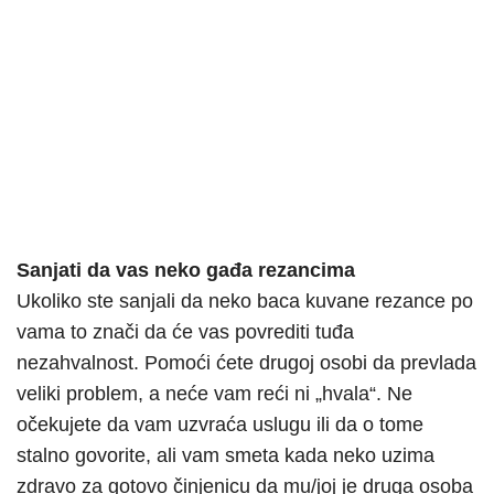
Sanjati da vas neko gađa rezancima
Ukoliko ste sanjali da neko baca kuvane rezance po
vama to znači da će vas povrediti tuđa
nezahvalnost. Pomoći ćete drugoj osobi da prevlada
veliki problem, a neće vam reći ni „hvala“. Ne
očekujete da vam uzvraća uslugu ili da o tome
stalno govorite, ali vam smeta kada neko uzima
zdravo za gotovo činjenicu da mu/joj je druga osoba