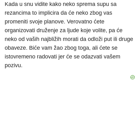
Kada u snu vidite kako neko sprema supu sa
rezancima to implicira da će neko zbog vas
promeniti svoje planove. Verovatno ćete
organizovati druženje za ljude koje volite, pa će
neko od vaših najbližih morati da odloži put ili druge
obaveze. Biće vam žao zbog toga, ali ćete se
istovremeno radovati jer će se odazvati vašem
pozivu.