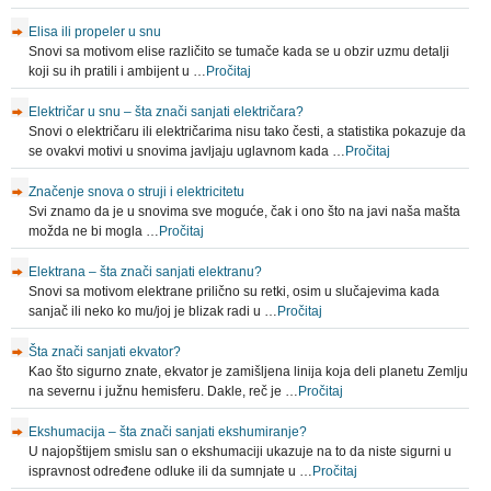
Elisa ili propeler u snu
Snovi sa motivom elise različito se tumače kada se u obzir uzmu detalji
koji su ih pratili i ambijent u …
Pročitaj
Električar u snu – šta znači sanjati električara?
Snovi o električaru ili električarima nisu tako česti, a statistika pokazuje da
se ovakvi motivi u snovima javljaju uglavnom kada …
Pročitaj
Značenje snova o struji i elektricitetu
Svi znamo da je u snovima sve moguće, čak i ono što na javi naša mašta
možda ne bi mogla …
Pročitaj
Elektrana – šta znači sanjati elektranu?
Snovi sa motivom elektrane prilično su retki, osim u slučajevima kada
sanjač ili neko ko mu/joj je blizak radi u …
Pročitaj
Šta znači sanjati ekvator?
Kao što sigurno znate, ekvator je zamišljena linija koja deli planetu Zemlju
na severnu i južnu hemisferu. Dakle, reč je …
Pročitaj
Ekshumacija – šta znači sanjati ekshumiranje?
U najopštijem smislu san o ekshumaciji ukazuje na to da niste sigurni u
ispravnost određene odluke ili da sumnjate u …
Pročitaj