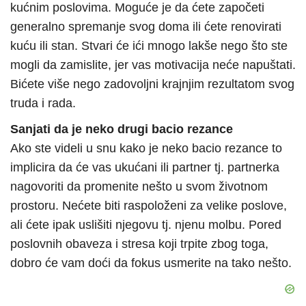
kućnim poslovima. Moguće je da ćete započeti
generalno spremanje svog doma ili ćete renovirati
kuću ili stan. Stvari će ići mnogo lakše nego što ste
mogli da zamislite, jer vas motivacija neće napuštati.
Bićete više nego zadovoljni krajnjim rezultatom svog
truda i rada.
Sanjati da je neko drugi bacio rezance
Ako ste videli u snu kako je neko bacio rezance to
implicira da će vas ukućani ili partner tj. partnerka
nagovoriti da promenite nešto u svom životnom
prostoru. Nećete biti raspoloženi za velike poslove,
ali ćete ipak uslišiti njegovu tj. njenu molbu. Pored
poslovnih obaveza i stresa koji trpite zbog toga,
dobro će vam doći da fokus usmerite na tako nešto.