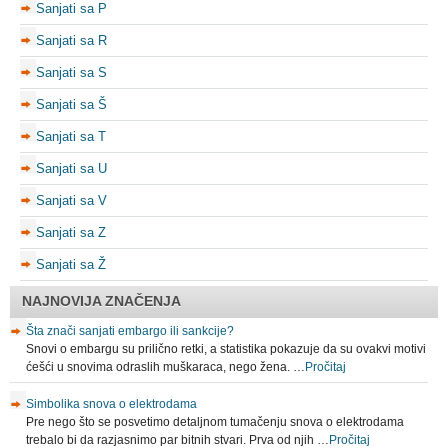
Sanjati sa P
Sanjati sa R
Sanjati sa S
Sanjati sa Š
Sanjati sa T
Sanjati sa U
Sanjati sa V
Sanjati sa Z
Sanjati sa Ž
NAJNOVIJA ZNAČENJA
Šta znači sanjati embargo ili sankcije?
Snovi o embargu su prilično retki, a statistika pokazuje da su ovakvi motivi
ćešći u snovima odraslih muškaraca, nego žena. …
Pročitaj
Simbolika snova o elektrodama
Pre nego što se posvetimo detaljnom tumačenju snova o elektrodama
trebalo bi da razjasnimo par bitnih stvari. Prva od njih …
Pročitaj