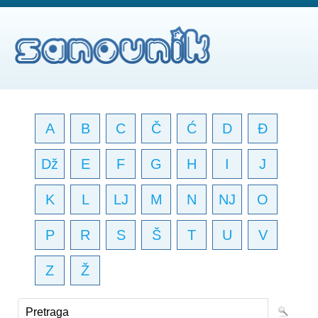
A
B
C
Č
Ć
D
Đ
Dž
E
F
G
H
I
J
K
L
LJ
M
N
NJ
O
P
R
S
Š
T
U
V
Z
Ž