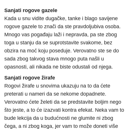
Sanjati rogove gazele
Kada u snu vidite dugačke, tanke i blago savijene
rogove gazele to znači da ste pravdoljubiva osoba.
Mnogo vas pogađaju laži i nepravda, pa ste zbog
toga u stanju da se suprotstavite svakome, bez
obzira na moć koju poseduje. Verovatno ste se do
sada zbog takvog stava mnogo puta našli u
opasnosti, ali nikada ne biste odustali od njega.
Sanjati rogove žirafe
Rogovi žirafe u snovima ukazuju na to da ćete
preterati u nameri da se nekome dopadnete.
Verovatno ćete želeti da se predstavite boljim nego
što jeste, a to će izazvati kontra efekat. Neka vam to
bude lekcija da u budućnosti ne glumite ni zbog
čega, a ni zbog koga, jer vam to može doneti više