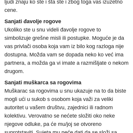
ljudi znaju ko ste i šta ste i zbog toga vas izuzetno
cene.
Sanjati đavolje rogove
Ukoliko ste u snu videli đavolje rogove to
simbolizuje grešne misli ili postupke. Moguće je da
vas privlači osoba koja vam iz bilo kog razloga nije
dostupna. Možda vam se dopada neko ko već ima
partnera, a možda ga vi imate a razmišljate o nekom
drugom.
Sanjati muškarca sa rogovima
Muškarac sa rogovima u snu ukazuje na to da biste
mogli ući u sukob s osobom koja važi za veliki
autoritet u vašem društvu, zajednici ili radnom
kolektivu. Verovatno se nećete složiti oko neke
njegove odluke, pa će mu/joj se otvoreno
suprotstaviti. Sujeta mu neće dati da se složi sa