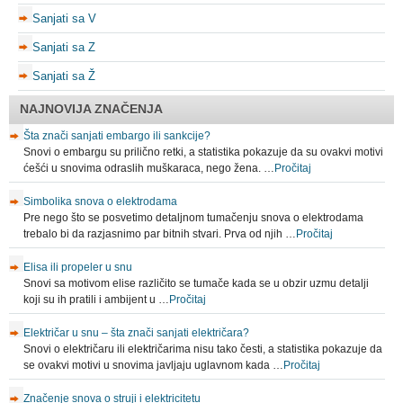
Sanjati sa V
Sanjati sa Z
Sanjati sa Ž
NAJNOVIJA ZNAČENJA
Šta znači sanjati embargo ili sankcije?
Snovi o embargu su prilično retki, a statistika pokazuje da su ovakvi motivi
ćešći u snovima odraslih muškaraca, nego žena. …
Pročitaj
Simbolika snova o elektrodama
Pre nego što se posvetimo detaljnom tumačenju snova o elektrodama
trebalo bi da razjasnimo par bitnih stvari. Prva od njih …
Pročitaj
Elisa ili propeler u snu
Snovi sa motivom elise različito se tumače kada se u obzir uzmu detalji
koji su ih pratili i ambijent u …
Pročitaj
Električar u snu – šta znači sanjati električara?
Snovi o električaru ili električarima nisu tako česti, a statistika pokazuje da
se ovakvi motivi u snovima javljaju uglavnom kada …
Pročitaj
Značenje snova o struji i elektricitetu