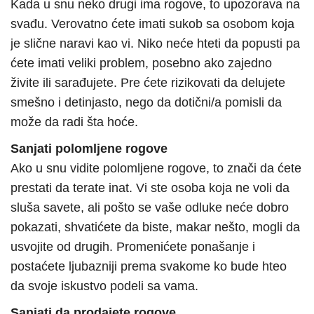
Kada u snu neko drugi ima rogove, to upozorava na
svađu. Verovatno ćete imati sukob sa osobom koja
je slične naravi kao vi. Niko neće hteti da popusti pa
ćete imati veliki problem, posebno ako zajedno
živite ili sarađujete. Pre ćete rizikovati da delujete
smešno i detinjasto, nego da dotični/a pomisli da
može da radi šta hoće.
Sanjati polomljene rogove
Ako u snu vidite polomljene rogove, to znači da ćete
prestati da terate inat. Vi ste osoba koja ne voli da
sluša savete, ali pošto se vaše odluke neće dobro
pokazati, shvatićete da biste, makar nešto, mogli da
usvojite od drugih. Promenićete ponašanje i
postaćete ljubazniji prema svakome ko bude hteo
da svoje iskustvo podeli sa vama.
Sanjati da prodajete rogove