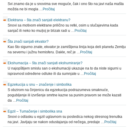
Svi znamo da je u snovima sve moguće, čak i ono što na javi naša mašta
možda ne bi mogla …
Pročitaj
Elektrana – šta znači sanjati elektranu?
Snovi sa motivom elektrane prilično su retki, osim u slučajevima kada
sanjač ili neko ko mu/joj je blizak radi u …
Pročitaj
Šta znači sanjati ekvator?
Kao što sigurno znate, ekvator je zamišljena linija koja deli planetu Zemlju
na severnu i južnu hemisferu. Dakle, reč je …
Pročitaj
Ekshumacija – šta znači sanjati ekshumiranje?
U najopštijem smislu san o ekshumaciji ukazuje na to da niste sigurni u
ispravnost određene odluke ili da sumnjate u …
Pročitaj
Egzekucija u snu – značenje i simbolika
S obzirom na činjenicu da egzekucija podrazumeva smaknuće,
pogubljenje ili izvršenje smrtne kazne sa punim pravom se može kazati
da …
Pročitaj
Egzil – Tumačenje i simbolika sna
Snovi o odlasku u egzil uglavnom su posledica nekog stresnog trenutka
na javi. Javljaju se nakon odustajanja od nečega, predaje …
Pročitaj