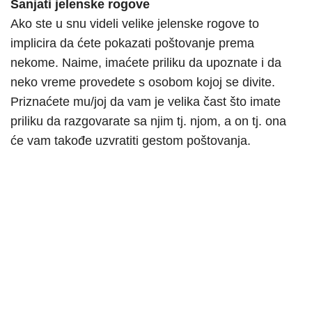
Sanjati jelenske rogove
Ako ste u snu videli velike jelenske rogove to
implicira da ćete pokazati poštovanje prema
nekome. Naime, imaćete priliku da upoznate i da
neko vreme provedete s osobom kojoj se divite.
Priznaćete mu/joj da vam je velika čast što imate
priliku da razgovarate sa njim tj. njom, a on tj. ona
će vam takođe uzvratiti gestom poštovanja.