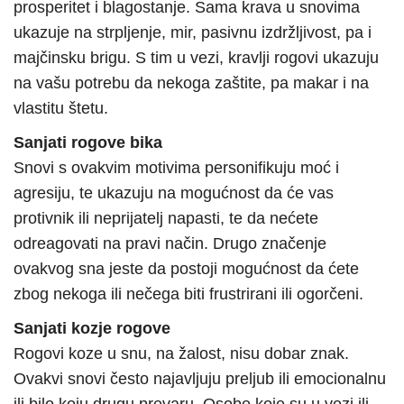
prosperitet i blagostanje. Sama krava u snovima
ukazuje na strpljenje, mir, pasivnu izdržljivost, pa i
majčinsku brigu. S tim u vezi, kravlji rogovi ukazuju
na vašu potrebu da nekoga zaštite, pa makar i na
vlastitu štetu.
Sanjati rogove bika
Snovi s ovakvim motivima personifikuju moć i
agresiju, te ukazuju na mogućnost da će vas
protivnik ili neprijatelj napasti, te da nećete
odreagovati na pravi način. Drugo značenje
ovakvog sna jeste da postoji mogućnost da ćete
zbog nekoga ili nečega biti frustrirani ili ogorčeni.
Sanjati kozje rogove
Rogovi koze u snu, na žalost, nisu dobar znak.
Ovakvi snovi često najavljuju preljub ili emocionalnu