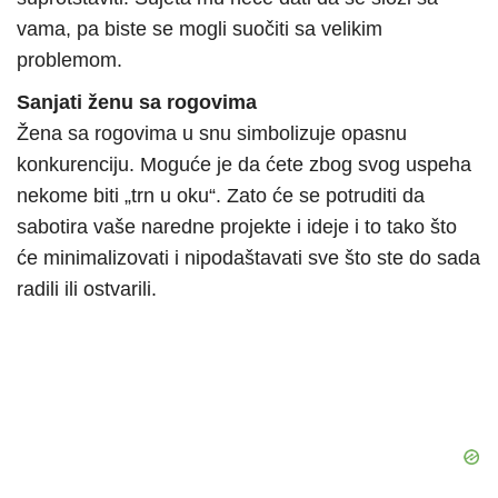
vama, pa biste se mogli suočiti sa velikim
problemom.
Sanjati ženu sa rogovima
Žena sa rogovima u snu simbolizuje opasnu
konkurenciju. Moguće je da ćete zbog svog uspeha
nekome biti „trn u oku“. Zato će se potruditi da
sabotira vaše naredne projekte i ideje i to tako što
će minimalizovati i nipodaštavati sve što ste do sada
radili ili ostvarili.