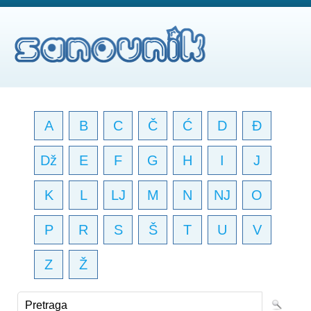
A
B
C
Č
Ć
D
Đ
Dž
E
F
G
H
I
J
K
L
LJ
M
N
NJ
O
P
R
S
Š
T
U
V
Z
Ž