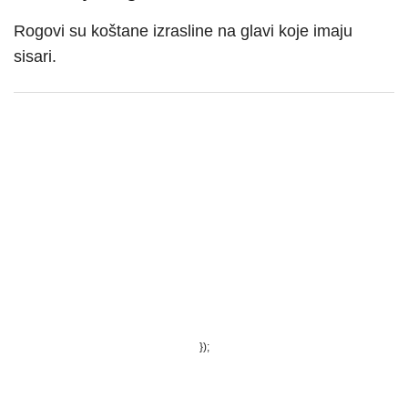
Rogovi su koštane izrasline na glavi koje imaju
sisari.
});