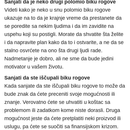
Sanjati da je neko drugi polomio biku rogove
Videti kako je neko u snu polomio biku rogove
ukazuje na to da je krajnje vreme da prestanete da
se poredite sa nekim ljudima i da im zavidite na
uspehu koji su postigli. Morate da shvatite šta želite
i da napravite plan kako da to i ostvarite, a ne da se
stalno osvrćete na ono šta drugi ljudi rade.
Nadmetanje je dobro, ali ne sme da bude jedini
motivator u vašem životu.
Sanjati da ste iščupali biku rogove
Kada sanjate da ste iščupali biku rogove to može da
bude znak da ćete preceniti svoje mogućnosti ili
znanje. Verovatno ćete se uhvatiti u koštac sa
problemom ili zadatkom kome niste dorasli. Druga
mogućnost jeste da ćete pretplatiti neki proizvod ili
uslugu, pa ćete se suočiti sa finansijskom krizom.