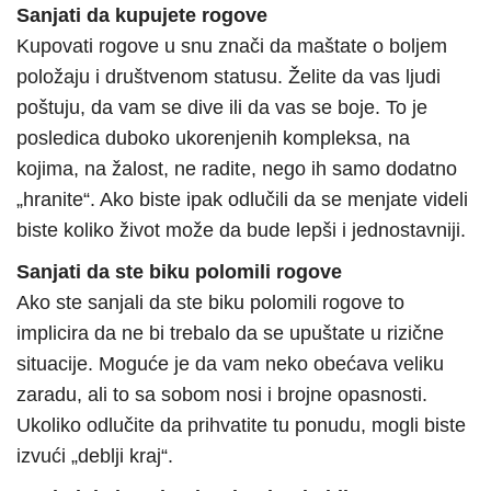
Sanjati da kupujete rogove
Kupovati rogove u snu znači da maštate o boljem
položaju i društvenom statusu. Želite da vas ljudi
poštuju, da vam se dive ili da vas se boje. To je
posledica duboko ukorenjenih kompleksa, na
kojima, na žalost, ne radite, nego ih samo dodatno
„hranite“. Ako biste ipak odlučili da se menjate videli
biste koliko život može da bude lepši i jednostavniji.
Sanjati da ste biku polomili rogove
Ako ste sanjali da ste biku polomili rogove to
implicira da ne bi trebalo da se upuštate u rizične
situacije. Moguće je da vam neko obećava veliku
zaradu, ali to sa sobom nosi i brojne opasnosti.
Ukoliko odlučite da prihvatite tu ponudu, mogli biste
izvući „deblji kraj“.