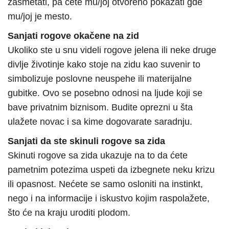
zasmetati, pa ćete mu/joj otvoreno pokazati gde
mu/joj je mesto.
Sanjati rogove okačene na zid
Ukoliko ste u snu videli rogove jelena ili neke druge
divlje životinje kako stoje na zidu kao suvenir to
simbolizuje poslovne neuspehe ili materijalne
gubitke. Ovo se posebno odnosi na ljude koji se
bave privatnim biznisom. Budite oprezni u šta
ulažete novac i sa kime dogovarate saradnju.
Sanjati da ste skinuli rogove sa zida
Skinuti rogove sa zida ukazuje na to da ćete
pametnim potezima uspeti da izbegnete neku krizu
ili opasnost. Nećete se samo osloniti na instinkt,
nego i na informacije i iskustvo kojim raspolažete,
što će na kraju uroditi plodom.