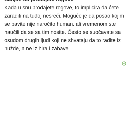
Kada u snu prodajete rogove, to implicira da ćete
zaraditi na tuđoj nesreći. Moguće je da posao kojim
se bavite nije naročito human, ali vremenom ste
naučili da se sa tim nosite. Često se suočavate sa
osudom drugih ljudi koji ne shvataju da to radite iz
nužde, a ne iz hira i zabave.