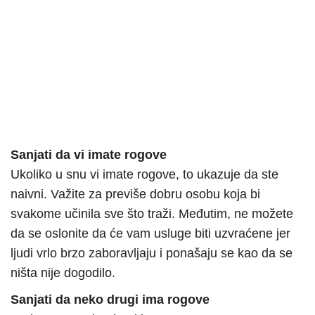
Sanjati da vi imate rogove
Ukoliko u snu vi imate rogove, to ukazuje da ste
naivni. Važite za previše dobru osobu koja bi
svakome učinila sve što traži. Međutim, ne možete
da se oslonite da će vam usluge biti uzvraćene jer
ljudi vrlo brzo zaboravljaju i ponašaju se kao da se
ništa nije dogodilo.
Sanjati da neko drugi ima rogove