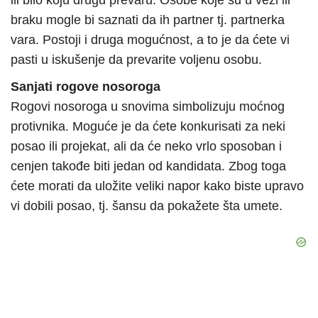
ili bilo koju drugu prevaru. Osobe koje su u vezi ili
braku mogle bi saznati da ih partner tj. partnerka
vara. Postoji i druga mogućnost, a to je da ćete vi
pasti u iskušenje da prevarite voljenu osobu.
Sanjati rogove nosoroga
Rogovi nosoroga u snovima simbolizuju moćnog
protivnika. Moguće je da ćete konkurisati za neki
posao ili projekat, ali da će neko vrlo sposoban i
cenjen takođe biti jedan od kandidata. Zbog toga
ćete morati da uložite veliki napor kako biste upravo
vi dobili posao, tj. šansu da pokažete šta umete.