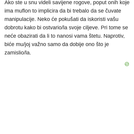
Ako ste u snu videli savijene rogove, poput onih koje
ima muflon to implicira da bi trebalo da se čuvate
manipulacije. Neko će pokušati da iskoristi vašu
dobrotu kako bi ostvario/la svoje ciljeve. Pri tome se
neće obazirati da li to nanosi vama štetu. Naprotiv,
biće mu/joj važno samo da dobije ono što je
zamislio/la.