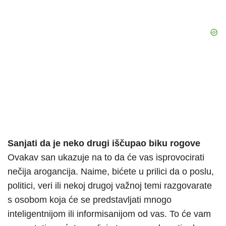
Sanjati da je neko drugi iščupao biku rogove
Ovakav san ukazuje na to da će vas isprovocirati
nečija arogancija. Naime, bićete u prilici da o poslu,
politici, veri ili nekoj drugoj važnoj temi razgovarate
s osobom koja će se predstavljati mnogo
inteligentnijom ili informisanijom od vas. To će vam