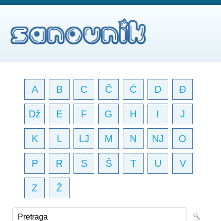
A
B
C
Č
Ć
D
Đ
Dž
E
F
G
H
I
J
K
L
LJ
M
N
NJ
O
P
R
S
Š
T
U
V
Z
Ž