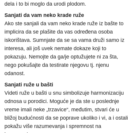
dela i to bi moglo da urodi plodom.
Sanjati da vam neko krade ruže
Ako ste sanjali da vam neko krade ruže iz bašte to
implicira da se plašite da vas određena osoba
iskorištava. Sumnjate da se sa vama druži samo iz
interesa, ali još uvek nemate dokaze koji to
pokazuju. Nemojte da ga/je optužujete ni za šta,
nego pokušajte da testirate njegovu tj. njenu
odanost.
Sanjati ruže u bašti
Videti ruže u bašti u snu simbolizuje harmonizaciju
odnosa u porodici. Moguće je da ste u poslednje
vreme imali neke „trzavice“, međutim, stvari će u
bližoj budućnosti da se poprave ukoliko i vi, a i ostali
pokažu više razumevanja i spremnost na