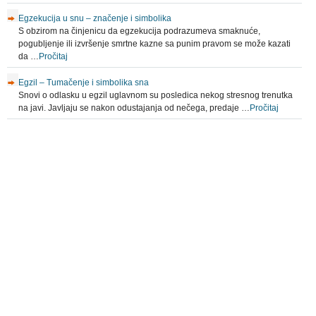
Egzekucija u snu – značenje i simbolika
S obzirom na činjenicu da egzekucija podrazumeva smaknuće,
pogubljenje ili izvršenje smrtne kazne sa punim pravom se može kazati
da …
Pročitaj
Egzil – Tumačenje i simbolika sna
Snovi o odlasku u egzil uglavnom su posledica nekog stresnog trenutka
na javi. Javljaju se nakon odustajanja od nečega, predaje …
Pročitaj