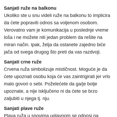
Sanjati ruže na balkonu
Ukoliko ste u snu videli ruže na balkonu to implicira
da ćete popraviti odnos sa voljenom osobom.
Verovatno vam je komunikacija u poslednje vreme
loša i ne možete niti jedan problem da rešite na
miran način. Ipak, želja da ostanete zajedno biće
jača od svega drugog što preti da vas razdvoji.
Sanjati crne ruže
Crvena ruža simbolizuje mističnost. Moguće je da
ćete upoznati osobu koja će vas zaintrigirati jer vrlo
malo govori o sebi. Poželećete da ga/je bolje
upoznate, a nije isključeno ni da ćete se brzo
zaljubiti u njega tj. nju.
Sanjati plave ruže
Plava ruža u snovima uglavnom se odnosi na