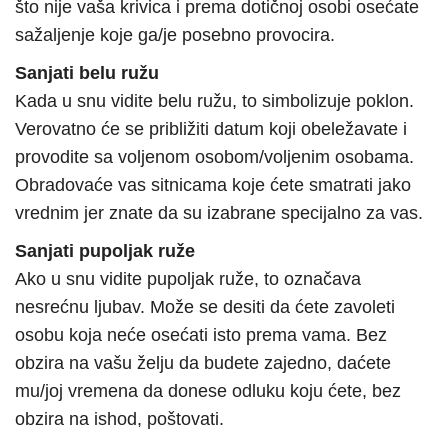
što nije vaša krivica i prema dotičnoj osobi osećate
sažaljenje koje ga/je posebno provocira.
Sanjati belu ružu
Kada u snu vidite belu ružu, to simbolizuje poklon.
Verovatno će se približiti datum koji obeležavate i
provodite sa voljenom osobom/voljenim osobama.
Obradovaće vas sitnicama koje ćete smatrati jako
vrednim jer znate da su izabrane specijalno za vas.
Sanjati pupoljak ruže
Ako u snu vidite pupoljak ruže, to označava
nesrećnu ljubav. Može se desiti da ćete zavoleti
osobu koja neće osećati isto prema vama. Bez
obzira na vašu želju da budete zajedno, daćete
mu/joj vremena da donese odluku koju ćete, bez
obzira na ishod, poštovati.