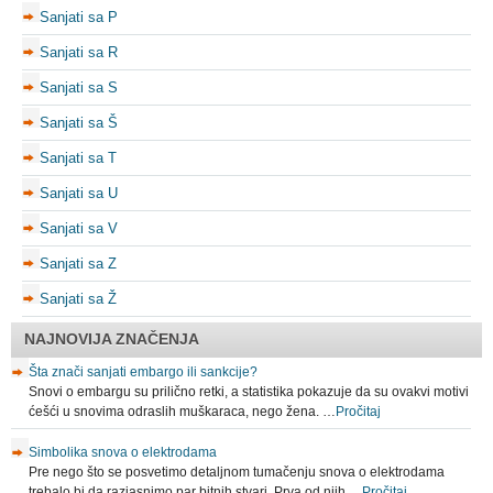
Sanjati sa P
Sanjati sa R
Sanjati sa S
Sanjati sa Š
Sanjati sa T
Sanjati sa U
Sanjati sa V
Sanjati sa Z
Sanjati sa Ž
NAJNOVIJA ZNAČENJA
Šta znači sanjati embargo ili sankcije?
Snovi o embargu su prilično retki, a statistika pokazuje da su ovakvi motivi
ćešći u snovima odraslih muškaraca, nego žena. …
Pročitaj
Simbolika snova o elektrodama
Pre nego što se posvetimo detaljnom tumačenju snova o elektrodama
trebalo bi da razjasnimo par bitnih stvari. Prva od njih …
Pročitaj