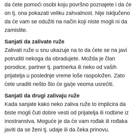
da ćete pomoći osobi koju površno poznajete i da će
on tj. ona pokazati veliku zahvalnost. Nije isključeno
da će vam se odužiti na način koji niste mogli ni da
zamislite.
Sanjati da zalivate ruže
Zalivati ruže u snu ukazuje na to da ćete se na javi
potruditi nekoga da obradujete. Možda je član
porodice, partner tj. partnerka ili neko od vaših
prijatelja u poslednje vreme loše raspoložen. Zato
ćete uraditi nešto što će ga/je veoma usrećiti.
Sanjati da drugi zalivaju ruže
Kada sanjate kako neko zaliva ruže to implicira da
biste mogli čuti dobre vesti od prijatelja ili rodbine iz
inostranstva. Moguće je da će vam rođak ili rođaka
javiti da se ženi tj. udaje ili da čeka prinovu.