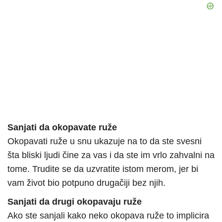
Sanjati da okopavate ruže
Okopavati ruže u snu ukazuje na to da ste svesni
šta bliski ljudi čine za vas i da ste im vrlo zahvalni na
tome. Trudite se da uzvratite istom merom, jer bi
vam život bio potpuno drugačiji bez njih.
Sanjati da drugi okopavaju ruže
Ako ste sanjali kako neko okopava ruže to implicira