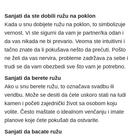
Sanjati da ste dobili ružu na poklon
Kada u snu dobijete ružu na poklon, to simbolizuje
vernost. Vi ste sigurni da vam je partner/ka odan i
da vas nikada ne bi prevario. Veoma ste intuitivni i
tačno znate da li pokušava nešto da prećuti. Pošto
ne želi da vas nervira, probleme zadržava za sebe i
trudi se da vam obezbedi sve što vam je potrebno.
Sanjati da berete ružu
Ako u snu berete ružu, to označava svadbu ili
veridbu. Može se desiti da ćete uskoro stati na ludi
kamen i početi zajednički život sa osobom koju
volite. Često maštate o idealnom venčanju i imate
planove koje ćete pokušati da ostvarite.
Sanjati da bacate ružu