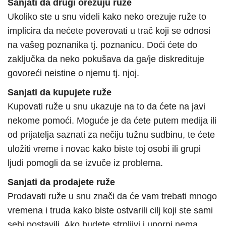
Sanjati da drugi orezuju ruže
Ukoliko ste u snu videli kako neko orezuje ruže to
implicira da nećete poverovati u trač koji se odnosi
na vašeg poznanika tj. poznanicu. Doći ćete do
zaključka da neko pokušava da ga/je diskredituje
govoreći neistine o njemu tj. njoj.
Sanjati da kupujete ruže
Kupovati ruže u snu ukazuje na to da ćete na javi
nekome pomoći. Moguće je da ćete putem medija ili
od prijatelja saznati za nečiju tužnu sudbinu, te ćete
uložiti vreme i novac kako biste toj osobi ili grupi
ljudi pomogli da se izvuče iz problema.
Sanjati da prodajete ruže
Prodavati ruže u snu znači da će vam trebati mnogo
vremena i truda kako biste ostvarili cilj koji ste sami
sebi postavili. Ako budete strpljivi i uporni nema