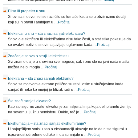
Elisa ili propeler u snu
Snovi sa motivom elise različito se tumače kada se u obzir uzmu detalji
koji su ih pratili i ambijent u …
Pročitaj
Električar u snu – šta znači sanjati električara?
Snovi o električaru ili električarima nisu tako česti, a statistika pokazuje da
se ovakvi motivi u snovima javljaju uglavnom kada …
Pročitaj
Značenje snova o struji i elektricitetu
Svi znamo da je u snovima sve moguće, čak i ono što na javi naša mašta
možda ne bi mogla …
Pročitaj
Elektrana – šta znači sanjati elektranu?
Snovi sa motivom elektrane prilično su retki, osim u slučajevima kada
sanjač ili neko ko mu/joj je blizak radi u …
Pročitaj
Šta znači sanjati ekvator?
Kao što sigurno znate, ekvator je zamišljena linija koja deli planetu Zemlju
na severnu i južnu hemisferu. Dakle, reč je …
Pročitaj
Ekshumacija – šta znači sanjati ekshumiranje?
U najopštijem smislu san o ekshumaciji ukazuje na to da niste sigurni u
ispravnost određene odluke ili da sumnjate u …
Pročitaj