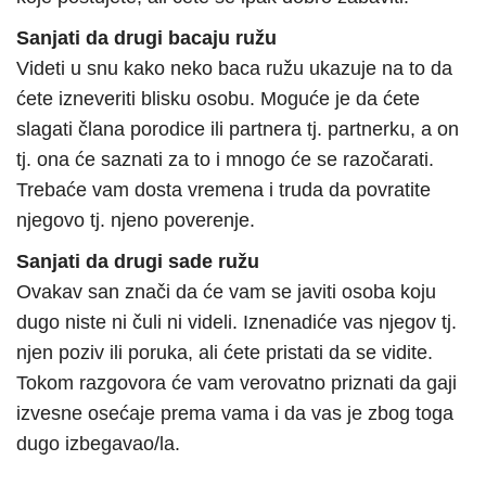
Sanjati da drugi bacaju ružu
Videti u snu kako neko baca ružu ukazuje na to da
ćete izneveriti blisku osobu. Moguće je da ćete
slagati člana porodice ili partnera tj. partnerku, a on
tj. ona će saznati za to i mnogo će se razočarati.
Trebaće vam dosta vremena i truda da povratite
njegovo tj. njeno poverenje.
Sanjati da drugi sade ružu
Ovakav san znači da će vam se javiti osoba koju
dugo niste ni čuli ni videli. Iznenadiće vas njegov tj.
njen poziv ili poruka, ali ćete pristati da se vidite.
Tokom razgovora će vam verovatno priznati da gaji
izvesne osećaje prema vama i da vas je zbog toga
dugo izbegavao/la.