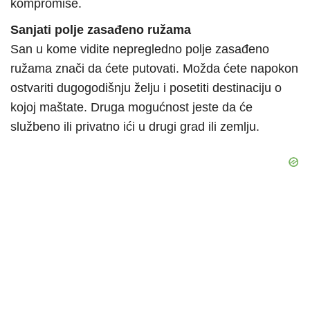
kompromise.
Sanjati polje zasađeno ružama
San u kome vidite nepregledno polje zasađeno
ružama znači da ćete putovati. Možda ćete napokon
ostvariti dugogodišnju želju i posetiti destinaciju o
kojoj maštate. Druga mogućnost jeste da će
službeno ili privatno ići u drugi grad ili zemlju.