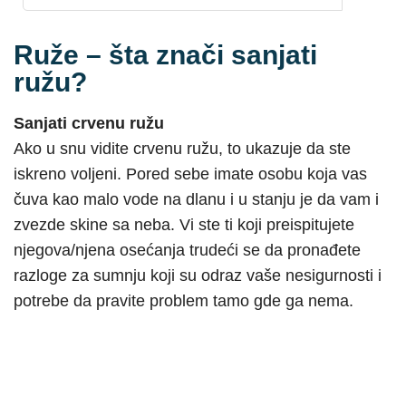
Ruže – šta znači sanjati
ružu?
Sanjati crvenu ružu
Ako u snu vidite crvenu ružu, to ukazuje da ste
iskreno voljeni. Pored sebe imate osobu koja vas
čuva kao malo vode na dlanu i u stanju je da vam i
zvezde skine sa neba. Vi ste ti koji preispitujete
njegova/njena osećanja trudeći se da pronađete
razloge za sumnju koji su odraz vaše nesigurnosti i
potrebe da pravite problem tamo gde ga nema.