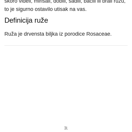
skoro videli, mirisali, dobili, sadili, bacili ili brali ružu,
to je sigurno ostavilo utisak na vas.
Definicija ruže
Ruža je drvensta biljka iz porodice Rosaceae.
});