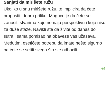
Sanjati da mirišete ružu
Ukoliko u snu mirišete ružu, to implicira da ćete
propustiti dobru priliku. Moguće je da ćete se
zanositi stvarima koje nemaju perspektivu i koje nisu
za duže staze. Navikli ste da živite od danas do
sutra i sama pomisao na obaveze vas užasava.
Međutim, osetićete potrebu da imate nešto sigurno
pa ćete se setiti svega što ste odbacili.