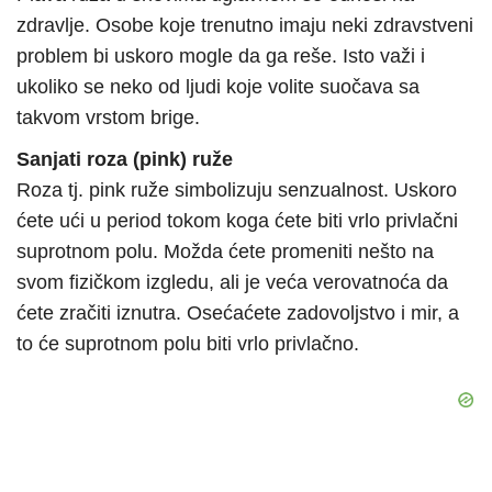
zdravlje. Osobe koje trenutno imaju neki zdravstveni
problem bi uskoro mogle da ga reše. Isto važi i
ukoliko se neko od ljudi koje volite suočava sa
takvom vrstom brige.
Sanjati roza (pink) ruže
Roza tj. pink ruže simbolizuju senzualnost. Uskoro
ćete ući u period tokom koga ćete biti vrlo privlačni
suprotnom polu. Možda ćete promeniti nešto na
svom fizičkom izgledu, ali je veća verovatnoća da
ćete zračiti iznutra. Osećaćete zadovoljstvo i mir, a
to će suprotnom polu biti vrlo privlačno.