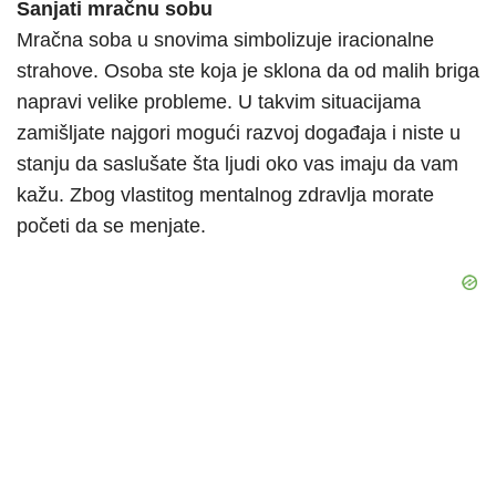
Sanjati mračnu sobu
Mračna soba u snovima simbolizuje iracionalne
strahove. Osoba ste koja je sklona da od malih briga
napravi velike probleme. U takvim situacijama
zamišljate najgori mogući razvoj događaja i niste u
stanju da saslušate šta ljudi oko vas imaju da vam
kažu. Zbog vlastitog mentalnog zdravlja morate
početi da se menjate.