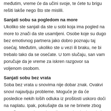
međutim, vreme će da učini svoje, te ćete tu brigu
rešiti lakše nego što ste mislili.
Sanjati sobu sa pogledom na more
Ukoliko ste sanjali da ste u sobi koja ima pogled na
more to znači da ste usamljeni. Osobe koje su dugo
bez emotivnog partnera jako dobro poznaju taj
osećaj. Međutim, ukoliko ste u vezi ili braku, ne bi
trebalo tako da se osećate. U tom slučaju, san vam
poručuje da je vreme za iskren razgovor sa
voljenom osobom.
Sanjati sobu bez vrata
Soba bez vrata u snovima nije dobar znak. Ovakvi
snovi najavljuju probleme. Moguće je da će
posledice nekih loših odluka iz prošlosti uskoro doći
na naplatu. Ipak, pokušajte da se ne brinete zbog