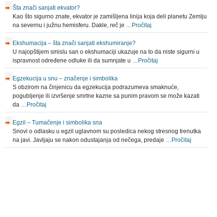
Šta znači sanjati ekvator?
Kao što sigurno znate, ekvator je zamišljena linija koja deli planetu Zemlju
na severnu i južnu hemisferu. Dakle, reč je …
Pročitaj
Ekshumacija – šta znači sanjati ekshumiranje?
U najopštijem smislu san o ekshumaciji ukazuje na to da niste sigurni u
ispravnost određene odluke ili da sumnjate u …
Pročitaj
Egzekucija u snu – značenje i simbolika
S obzirom na činjenicu da egzekucija podrazumeva smaknuće,
pogubljenje ili izvršenje smrtne kazne sa punim pravom se može kazati
da …
Pročitaj
Egzil – Tumačenje i simbolika sna
Snovi o odlasku u egzil uglavnom su posledica nekog stresnog trenutka
na javi. Javljaju se nakon odustajanja od nečega, predaje …
Pročitaj