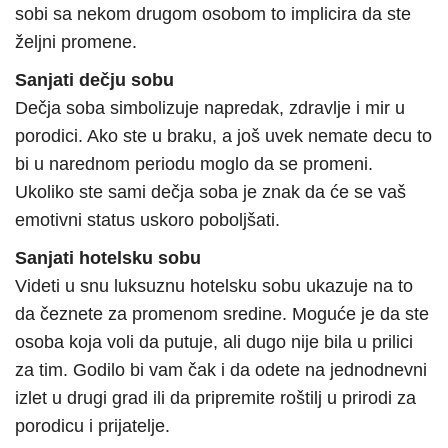
sobi sa nekom drugom osobom to implicira da ste
željni promene.
Sanjati dečju sobu
Dečja soba simbolizuje napredak, zdravlje i mir u
porodici. Ako ste u braku, a još uvek nemate decu to
bi u narednom periodu moglo da se promeni.
Ukoliko ste sami dečja soba je znak da će se vaš
emotivni status uskoro poboljšati.
Sanjati hotelsku sobu
Videti u snu luksuznu hotelsku sobu ukazuje na to
da čeznete za promenom sredine. Moguće je da ste
osoba koja voli da putuje, ali dugo nije bila u prilici
za tim. Godilo bi vam čak i da odete na jednodnevni
izlet u drugi grad ili da pripremite roštilj u prirodi za
porodicu i prijatelje.