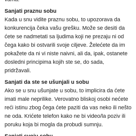
Sanjati praznu sobu
Kada u snu vidite praznu sobu, to upozorava da
konkurencija čeka vašu grešku. Može se desiti da
ćete se nadmetati sa ljudima koji ne prezaju ni od
čega kako bi ostvarili svoje ciljeve. Želećete da im
pokažete da ni vi niste naivni, ali da, ipak, ostanete
dosledni principima kojih ste se, do sada,
pridržavali.
Sanjati da ste se ušunjali u sobu
Ako se u snu ušunjate u sobu, to implicira da ćete
imati male neprilike. Verovatno bliskoj osobi nećete
reći istinu zbog čega ćete paziti da vas neko ili nešto
ne oda. Krićete telefon kako ne bi video/la poziv ili
poruku koja bi mogla da probudi sumnju.