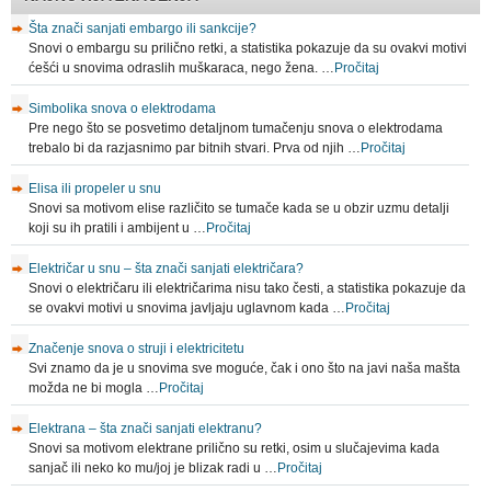
Šta znači sanjati embargo ili sankcije?
Snovi o embargu su prilično retki, a statistika pokazuje da su ovakvi motivi
ćešći u snovima odraslih muškaraca, nego žena. …
Pročitaj
Simbolika snova o elektrodama
Pre nego što se posvetimo detaljnom tumačenju snova o elektrodama
trebalo bi da razjasnimo par bitnih stvari. Prva od njih …
Pročitaj
Elisa ili propeler u snu
Snovi sa motivom elise različito se tumače kada se u obzir uzmu detalji
koji su ih pratili i ambijent u …
Pročitaj
Električar u snu – šta znači sanjati električara?
Snovi o električaru ili električarima nisu tako česti, a statistika pokazuje da
se ovakvi motivi u snovima javljaju uglavnom kada …
Pročitaj
Značenje snova o struji i elektricitetu
Svi znamo da je u snovima sve moguće, čak i ono što na javi naša mašta
možda ne bi mogla …
Pročitaj
Elektrana – šta znači sanjati elektranu?
Snovi sa motivom elektrane prilično su retki, osim u slučajevima kada
sanjač ili neko ko mu/joj je blizak radi u …
Pročitaj