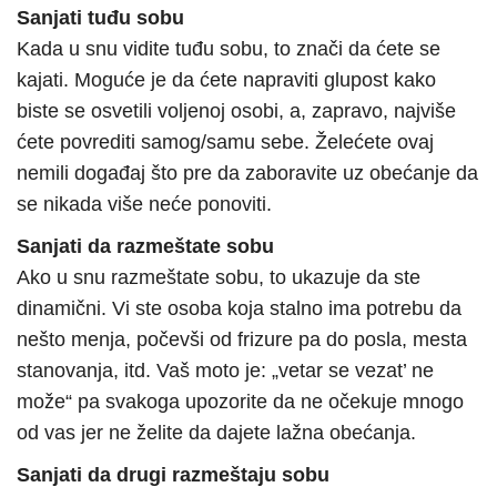
Sanjati tuđu sobu
Kada u snu vidite tuđu sobu, to znači da ćete se
kajati. Moguće je da ćete napraviti glupost kako
biste se osvetili voljenoj osobi, a, zapravo, najviše
ćete povrediti samog/samu sebe. Želećete ovaj
nemili događaj što pre da zaboravite uz obećanje da
se nikada više neće ponoviti.
Sanjati da razmeštate sobu
Ako u snu razmeštate sobu, to ukazuje da ste
dinamični. Vi ste osoba koja stalno ima potrebu da
nešto menja, počevši od frizure pa do posla, mesta
stanovanja, itd. Vaš moto je: „vetar se vezat’ ne
može“ pa svakoga upozorite da ne očekuje mnogo
od vas jer ne želite da dajete lažna obećanja.
Sanjati da drugi razmeštaju sobu