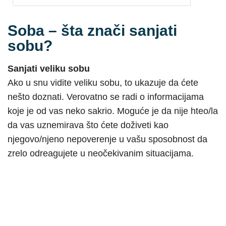
Soba – šta znači sanjati
sobu?
Sanjati veliku sobu
Ako u snu vidite veliku sobu, to ukazuje da ćete
nešto doznati. Verovatno se radi o informacijama
koje je od vas neko sakrio. Moguće je da nije hteo/la
da vas uznemirava što ćete doživeti kao
njegovo/njeno nepoverenje u vašu sposobnost da
zrelo odreagujete u neočekivanim situacijama.