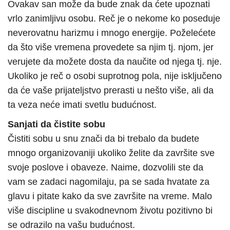
Ovakav san može da bude znak da ćete upoznati
vrlo zanimljivu osobu. Reč je o nekome ko poseduje
neverovatnu harizmu i mnogo energije. Poželećete
da što više vremena provedete sa njim tj. njom, jer
verujete da možete dosta da naučite od njega tj. nje.
Ukoliko je reč o osobi suprotnog pola, nije isključeno
da će vaše prijateljstvo prerasti u nešto više, ali da
ta veza neće imati svetlu budućnost.
Sanjati da čistite sobu
Čistiti sobu u snu znači da bi trebalo da budete
mnogo organizovaniji ukoliko želite da završite sve
svoje poslove i obaveze. Naime, dozvolili ste da
vam se zadaci nagomilaju, pa se sada hvatate za
glavu i pitate kako da sve završite na vreme. Malo
više discipline u svakodnevnom životu pozitivno bi
se odrazilo na vašu budućnost.