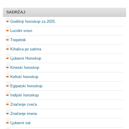
SADRŽAJ
Godišnji horoskop za 2025.
Lucidni snovi
Trepetnik
Kihalica po satima
Ljubavni Horoskop
Kineski horoskop
Keltski horoskop
Egipatski horoskop
Indijski horoskop
Značenje cveća
Značenje imena
Ljubavni sat