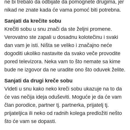
ne bi trebalo da odbijate da pomognete drugima, jer
nikad ne znate kada će vama pomoć biti potrebna.
Sanjati da krečite sobu
Krečiti sobu u snu znači da ste željni promene.
Verovatno ste zapali u dosadnu kolotečinu i svaki
dan vam je isti. Ništa se veliko i značajno neće
dogoditi ukoliko nastavite da svako veče provodite
pored televizora. Neka vam to što nemate sa kime
bude ne izgovor da ne uradite ono što oduvek želite.
Sanjati da drugi kreče sobu
Videti u snu kako neko kreči sobu ukazuje na to da
će vas nečija ideja oduševiti. Moguće je da će vam
član porodice, partner tj. partnerka, prijatelj tj.
prijateljica ili neko od radnih kolega predložiti nešto
što će vam se dopasti.