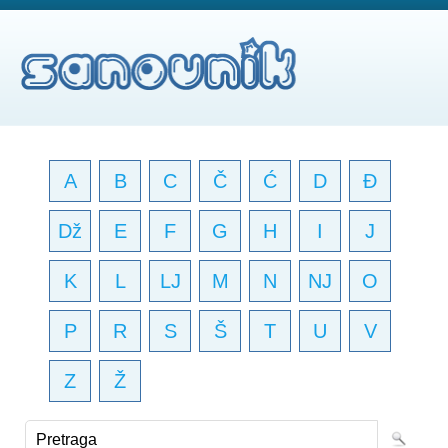
A
B
C
Č
Ć
D
Đ
Dž
E
F
G
H
I
J
K
L
LJ
M
N
NJ
O
P
R
S
Š
T
U
V
Z
Ž