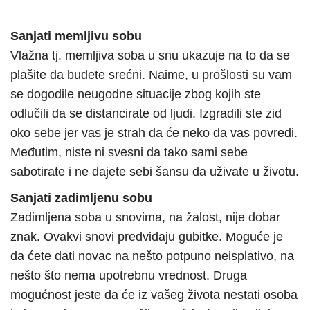
Sanjati memljivu sobu
Vlažna tj. memljiva soba u snu ukazuje na to da se
plašite da budete srećni. Naime, u prošlosti su vam
se dogodile neugodne situacije zbog kojih ste
odlučili da se distancirate od ljudi. Izgradili ste zid
oko sebe jer vas je strah da će neko da vas povredi.
Međutim, niste ni svesni da tako sami sebe
sabotirate i ne dajete sebi šansu da uživate u životu.
Sanjati zadimljenu sobu
Zadimljena soba u snovima, na žalost, nije dobar
znak. Ovakvi snovi predviđaju gubitke. Moguće je
da ćete dati novac na nešto potpuno neisplativo, na
nešto što nema upotrebnu vrednost. Druga
mogućnost jeste da će iz vašeg života nestati osoba