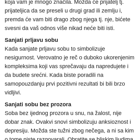
koja vam je mnogo značila. Možda će prijatelj tj.
prijateljica da se preseli u drugi grad ili zemlju i,
premda će vam biti drago zbog njega tj. nje, bićete
svesni da vaš odnos više nikad neće biti isti.
Sanjati prljavu sobu
Kada sanjate prljavu sobu to simbolizuje
nesigurnost. Verovatno je reč o duboko ukorenjenim
kompleksima koji vas sprečavaju da napredujete i
da budete srećni. Kada biste poradili na
samopouzdanju prvi pozitivni rezultati bi bili brzo
vidljivi.
Sanjati sobu bez prozora
Soba bez ijednog prozora u snu, na žalost, nije
dobar znak. Ovakvi snovi simbolizuju anksioznost i
depresiju. Možda ste tužni zbog nečega, a ni sa kim
o tome niste razgovarali. Obratite se bliskim ljudima