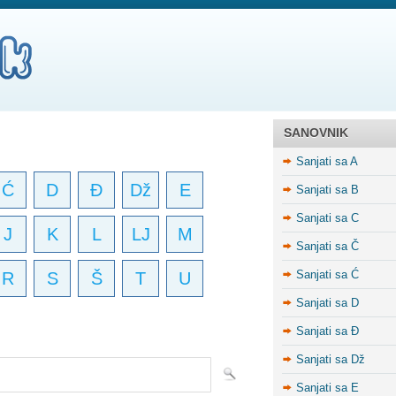
SANOVNIK
Sanjati sa A
Ć
D
Đ
Dž
E
Sanjati sa B
Sanjati sa C
J
K
L
LJ
M
Sanjati sa Č
Sanjati sa Ć
R
S
Š
T
U
Sanjati sa D
Sanjati sa Đ
Sanjati sa Dž
Sanjati sa E