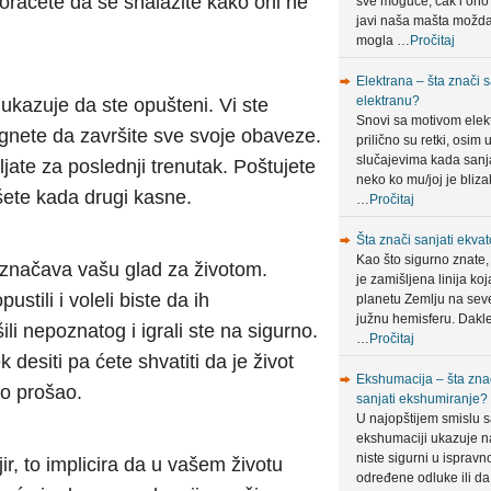
oraćete da se snalazite kako oni ne
sve moguće, čak i ono
javi naša mašta možda
mogla …
Pročitaj
Elektrana – šta znači s
elektranu?
 ukazuje da ste opušteni. Vi ste
Snovi sa motivom elek
gnete da završite sve svoje obaveze.
prilično su retki, osim 
slučajevima kada sanja
ljate za poslednji trenutak. Poštujete
neko ko mu/joj je bliza
išete kada drugi kasne.
…
Pročitaj
Šta znači sanjati ekvat
Kao što sigurno znate,
 označava vašu glad za životom.
je zamišljena linija koj
stili i voleli biste da ih
planetu Zemlju na sev
južnu hemisferu. Dakle
li nepoznatog i igrali ste na sigurno.
…
Pročitaj
 desiti pa ćete shvatiti da je život
Ekshumacija – šta zna
ko prošao.
sanjati ekshumiranje?
U najopštijem smislu 
ekshumaciji ukazuje n
niste sigurni u ispravn
ir, to implicira da u vašem životu
određene odluke ili da