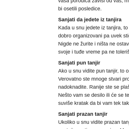
vaša porodica zavisi od vas, m
bi osetili posledice.
Sanjati da jedete iz tanjira
Kada u snu jedete iz tanjira, to
dobro organizovani pa uvek sti
Nigde ne žurite i ništa ne ostav
svoje i tuđe vreme pa ne toler
Sanjati pun tanjir
Ako u snu vidite pun tanjir, to
Verovatno ste mnoge stvari propu
nadoknadite. Ranije ste se plaši
Nešto vam se desilo ili će se tek
suviše kratak da bi vam tek ta
Sanjati prazan tanjir
Ukoliko u snu vidite prazan tanj