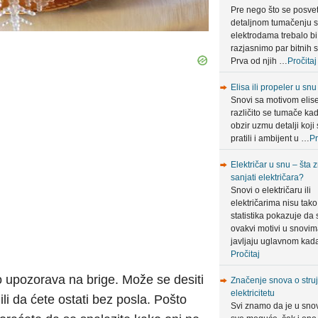
Pre nego što se posve
detaljnom tumačenju 
elektrodama trebalo bi
razjasnimo par bitnih s
Prva od njih …
Pročitaj
Elisa ili propeler u snu
Snovi sa motivom elis
različito se tumače ka
obzir uzmu detalji koji 
pratili i ambijent u …
Pr
Električar u snu – šta 
sanjati električara?
Snovi o električaru ili
električarima nisu tako 
statistika pokazuje da 
ovakvi motivi u snovi
javljaju uglavnom ka
Pročitaj
 to upozorava na brige. Može se desiti
Značenje snova o struji
elektricitetu
ili da ćete ostati bez posla. Pošto
Svi znamo da je u sno