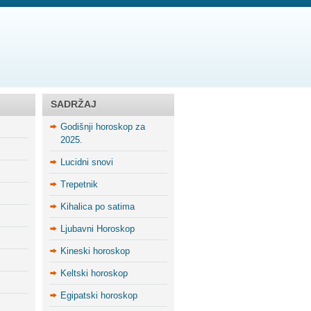
SADRŽAJ
Godišnji horoskop za
2025.
Lucidni snovi
Trepetnik
Kihalica po satima
Ljubavni Horoskop
Kineski horoskop
Keltski horoskop
Egipatski horoskop