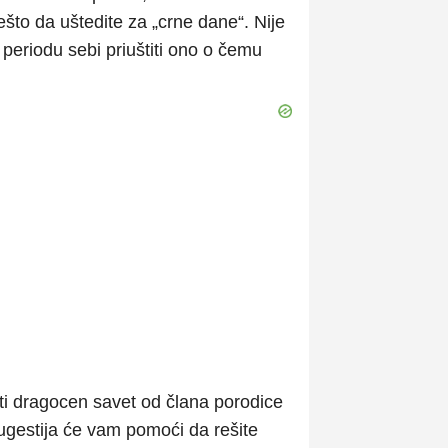
ešto da uštedite za „crne dane“. Nije
periodu sebi priuštiti ono o čemu
ti dragocen savet od člana porodice
a sugestija će vam pomoći da rešite