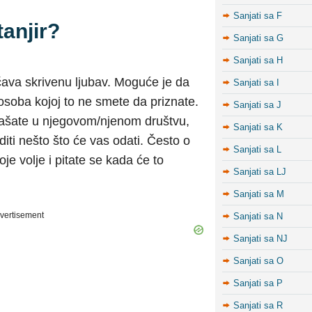
Sanjati sa F
tanjir?
Sanjati sa G
Sanjati sa H
ačava skrivenu ljubav. Moguće je da
Sanjati sa I
soba kojoj to ne smete da priznate.
Sanjati sa J
našate u njegovom/njenom društvu,
Sanjati sa K
raditi nešto što će vas odati. Često o
Sanjati sa L
oje volje i pitate se kada će to
Sanjati sa LJ
Sanjati sa M
vertisement
Sanjati sa N
Sanjati sa NJ
Sanjati sa O
Sanjati sa P
Sanjati sa R