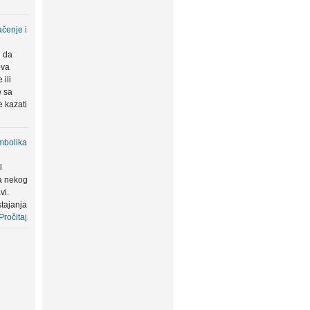
čenje i
u da
eva
ili
e sa
 kazati
mbolika
l
a nekog
vi.
tajanja
Pročitaj