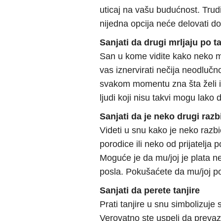
uticaj na vašu budućnost. Trudi
nijedna opcija neće delovati do
Sanjati da drugi mrljaju po ta
San u kome vidite kako neko mr
vas iznervirati nečija neodlučn
svakom momentu zna šta želi i t
ljudi koji nisu takvi mogu lako d
Sanjati da je neko drugi razbi
Videti u snu kako je neko razbi
porodice ili neko od prijatelja p
Moguće je da mu/joj je plata n
posla. Pokušaćete da mu/joj po
Sanjati da perete tanjire
Prati tanjire u snu simbolizuje s
Verovatno ste uspeli da prevaz