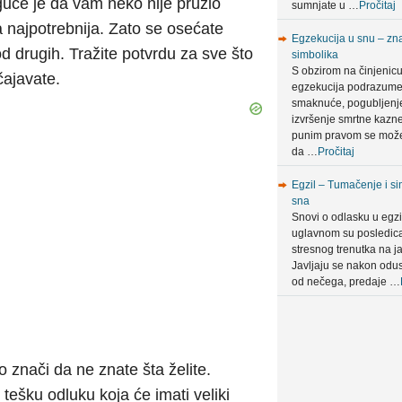
uće je da vam neko nije pružio
sumnjate u …
Pročitaj
a najpotrebnija. Zato se osećate
Egzekucija u snu – zna
d drugih. Tražite potvrdu za sve što
simbolika
S obzirom na činjenic
čajavate.
egzekucija podrazum
smaknuće, pogubljenje 
izvršenje smrtne kazn
punim pravom se može
da …
Pročitaj
Egzil – Tumačenje i si
sna
Snovi o odlasku u egzi
uglavnom su posledic
stresnog trenutka na ja
Javljaju se nakon odus
od nečega, predaje …
o znači da ne znate šta želite.
ešku odluku koja će imati veliki