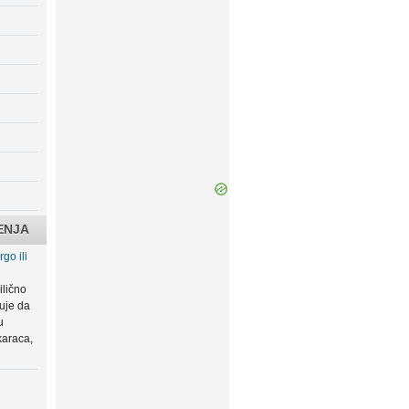
ENJA
go ili
ilično
zuje da
u
karaca,