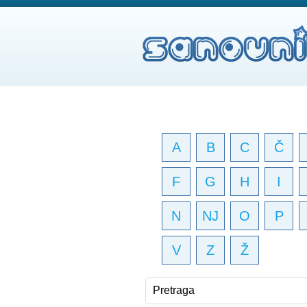
A
B
C
Č
F
G
H
I
N
NJ
O
P
V
Z
Ž