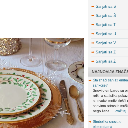
Sanjati sa S
Sanjati sa Š
Sanjati sa T
Sanjati sa U
Sanjati sa V
Sanjati sa Z
Sanjati sa Ž
NAJNOVIJA ZNAČ
Šta znači sanjati embar
sankcije?
Snovi o embargu su pr
retki, a statistika poka
su ovakvi motivi ćešći 
snovima odraslih muš
nego žena. …
Pročitaj
Simbolika snova o
elektrodama