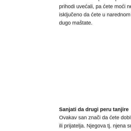
prihodi uvećali, pa ćete moći n
isključeno da ćete u narednom 
dugo maštate.
Sanjati da drugi peru tanjire
Ovakav san znači da ćete dobi
ili prijatelja. Njegova tj. njen