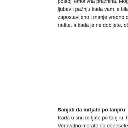
postoji emotivna praznina. Mog
ljubav i pažnju kada vam je bil
zapostavljeno i manje vredno o
radite, a kada je ne dobijete, o
Sanjati da mrljate po tanjiru
Kada u snu mrljate po tanjiru, t
Verovatno morate da donesete t