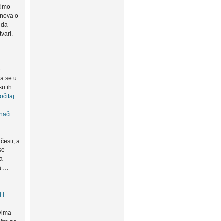
timo
snova o
 da
tvari.
e
da se u
su ih
očitaj
znači
česti, a
se
ma
da …
 i
vima