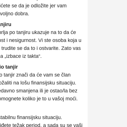
ćete se da je odložite jer vam
voljno dobra.
njiru
lja po tanjiru ukazuje na to da će
ost i nesigurnost. Vi ste osoba koja u
rudite se da to i ostvarite. Zato vas
a „izbace iz takta“.
o tanjir
o tanjir znači da će vam se član
ožaliti na lošu finansijsku situaciju.
edavno smanjena ili je ostao/la bez
mognete koliko je to u vašoj moći.
tabilnu finansijsku situaciju.
iđete težak period, a sada su se vaši