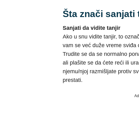
Šta znači sanjati 
Sanjati da vidite tanjir
Ako u snu vidite tanjir, to ozn
vam se već duže vreme sviđa o
Trudite se da se normalno po
ali plašite se da ćete reći ili u
njemu/njoj razmišljate protiv sv
prestati.
Ad