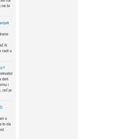
 što na
 ne bi
anjati
trane
u
č ili
k radi u
or?
 ekvator
a deli
ernu i
, reč je
či
san o
a to da
ost