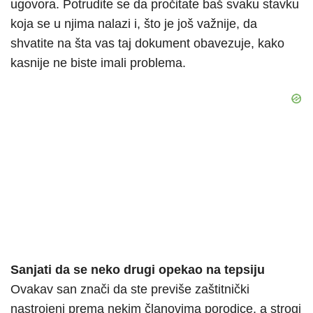
ugovora. Potrudite se da pročitate baš svaku stavku
koja se u njima nalazi i, što je još važnije, da
shvatite na šta vas taj dokument obavezuje, kako
kasnije ne biste imali problema.
Sanjati da se neko drugi opekao na tepsiju
Ovakav san znači da ste previše zaštitnički
nastrojeni prema nekim članovima porodice, a strogi