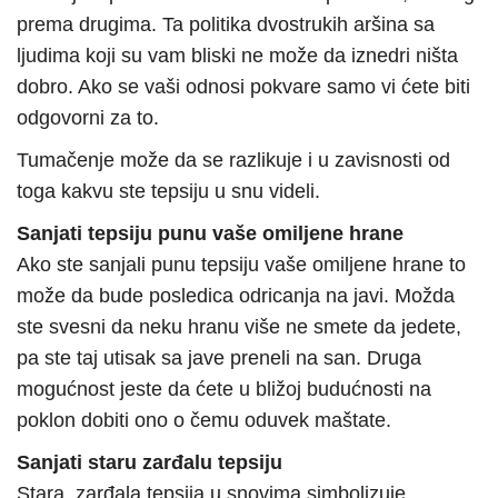
prema drugima. Ta politika dvostrukih aršina sa
ljudima koji su vam bliski ne može da iznedri ništa
dobro. Ako se vaši odnosi pokvare samo vi ćete biti
odgovorni za to.
Tumačenje može da se razlikuje i u zavisnosti od
toga kakvu ste tepsiju u snu videli.
Sanjati tepsiju punu vaše omiljene hrane
Ako ste sanjali punu tepsiju vaše omiljene hrane to
može da bude posledica odricanja na javi. Možda
ste svesni da neku hranu više ne smete da jedete,
pa ste taj utisak sa jave preneli na san. Druga
mogućnost jeste da ćete u bližoj budućnosti na
poklon dobiti ono o čemu oduvek maštate.
Sanjati staru zarđalu tepsiju
Stara, zarđala tepsija u snovima simbolizuje