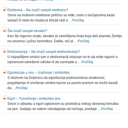
Elektrana – šta znači sanjati elektranu?
Snovi sa motivom elektrane prilično su retki, osim u slučajevima kada
sanjač ili neko ko mu/joj je blizak radi u …
Pročitaj
Šta znači sanjati ekvator?
Kao što sigurno znate, ekvator je zamišljena linija koja deli planetu Zemlju
na severnu i južnu hemisferu. Dakle, reč je …
Pročitaj
Ekshumacija – šta znači sanjati ekshumiranje?
U najopštijem smislu san o ekshumaciji ukazuje na to da niste sigurni u
ispravnost određene odluke ili da sumnjate u …
Pročitaj
Egzekucija u snu – značenje i simbolika
S obzirom na činjenicu da egzekucija podrazumeva smaknuće,
pogubljenje ili izvršenje smrtne kazne sa punim pravom se može kazati
da …
Pročitaj
Egzil – Tumačenje i simbolika sna
Snovi o odlasku u egzil uglavnom su posledica nekog stresnog trenutka
na javi. Javljaju se nakon odustajanja od nečega, predaje …
Pročitaj