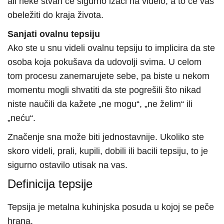
ali neke stvari će sigurno izaći na videlo, a to će vas
obeležiti do kraja života.
Sanjati ovalnu tepsiju
Ako ste u snu videli ovalnu tepsiju to implicira da ste
osoba koja pokušava da udovolji svima. U celom
tom procesu zanemarujete sebe, pa biste u nekom
momentu mogli shvatiti da ste pogrešili što nikad
niste naučili da kažete „ne mogu“, „ne želim“ ili
„neću“.
Značenje sna može biti jednostavnije. Ukoliko ste
skoro videli, prali, kupili, dobili ili bacili tepsiju, to je
sigurno ostavilo utisak na vas.
Definicija tepsije
Tepsija je metalna kuhinjska posuda u kojoj se peče
hrana.