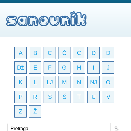
A
B
C
Č
Ć
D
Đ
Dž
E
F
G
H
I
J
K
L
LJ
M
N
NJ
O
P
R
S
Š
T
U
V
Z
Ž