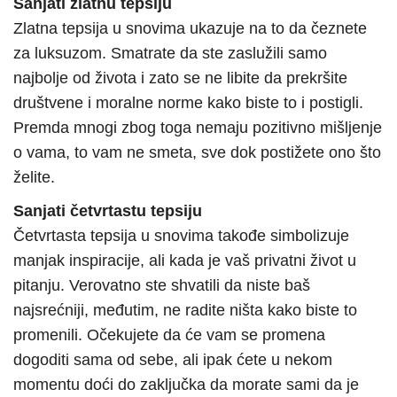
Sanjati zlatnu tepsiju
Zlatna tepsija u snovima ukazuje na to da čeznete
za luksuzom. Smatrate da ste zaslužili samo
najbolje od života i zato se ne libite da prekršite
društvene i moralne norme kako biste to i postigli.
Premda mnogi zbog toga nemaju pozitivno mišljenje
o vama, to vam ne smeta, sve dok postižete ono što
želite.
Sanjati četvrtastu tepsiju
Četvrtasta tepsija u snovima takođe simbolizuje
manjak inspiracije, ali kada je vaš privatni život u
pitanju. Verovatno ste shvatili da niste baš
najsrećniji, međutim, ne radite ništa kako biste to
promenili. Očekujete da će vam se promena
dogoditi sama od sebe, ali ipak ćete u nekom
momentu doći do zaključka da morate sami da je