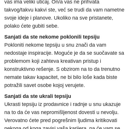
vas ima veliki uticaj. On/a vas ne prihvata
takvog/takvu kakvi ste, već se trudi da vam nametne
svoje ideje i planove. Ukoliko na sve pristanete,
polako ćete gubiti sebe.
Sanjati da ste nekome poklonili tepsiju
Pokloniti nekome tepsiju u snu znači da vam
nedostaje inspiracije. Moguće je da se suočavate sa
problemom koji zahteva kreativan pristup i
konstruktivno rešenje. S obzirom na to da trenutno
nemate takav kapacitet, ne bi bilo loše kada biste
potražili savet osobe kojoj verujete.
Sanjati da ste ukrali tepsiju
Ukrasti tepsiju iz prodavnice i radnje u snu ukazuje
na to da će vas nepromišljenost dovesti u nevolju.
Verovatno ćete pred pogrešnim ljudima kritikovati
nekoga od koga zavisi vaša karijera, pa će vam se