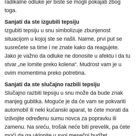
radikalne odluke jer biste se mogli pokajati zbog
toga.
Sanjati da ste izgubili tepsiju
Izgubiti tepsiju u snu simbolizuje zbunjenost
situacijom u kojoj ste se našli. Naime, prvi put se
susrećete sa time i ne znate kako da reagujete.
Jako je važno da odluke ne donosite u afektu i da tu
stvar „ne lomite preko kolena“. Mudrost vam je u
ovim momentima preko potrebna.
Sanjati da ste slučajno razbili tepsiju
Slučajno razbiti tepsiju u snu može da bude znak
manjeg gubitka. Moguće je da će vam se pokvariti
automobil ili neki kućanski aparat, te ćete morati da
izdvojite određenu sumu novca za popravku ili
zamenu. Na sreću, trošak neće biti prevelik, pa ćete
moći da ga uklopite u svoj mesečni budžet.