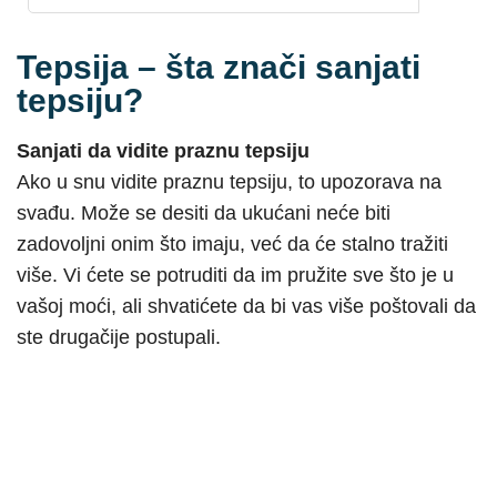
Tepsija – šta znači sanjati
tepsiju?
Sanjati da vidite praznu tepsiju
Ako u snu vidite praznu tepsiju, to upozorava na
svađu. Može se desiti da ukućani neće biti
zadovoljni onim što imaju, već da će stalno tražiti
više. Vi ćete se potruditi da im pružite sve što je u
vašoj moći, ali shvatićete da bi vas više poštovali da
ste drugačije postupali.