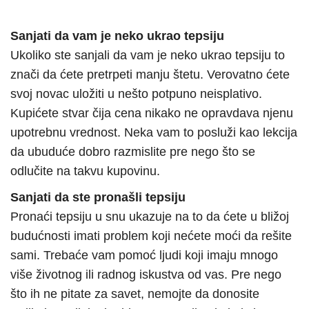
Sanjati da vam je neko ukrao tepsiju
Ukoliko ste sanjali da vam je neko ukrao tepsiju to
znači da ćete pretrpeti manju štetu. Verovatno ćete
svoj novac uložiti u nešto potpuno neisplativo.
Kupićete stvar čija cena nikako ne opravdava njenu
upotrebnu vrednost. Neka vam to posluži kao lekcija
da ubuduće dobro razmislite pre nego što se
odlučite na takvu kupovinu.
Sanjati da ste pronašli tepsiju
Pronaći tepsiju u snu ukazuje na to da ćete u bližoj
budućnosti imati problem koji nećete moći da rešite
sami. Trebaće vam pomoć ljudi koji imaju mnogo
više životnog ili radnog iskustva od vas. Pre nego
što ih ne pitate za savet, nemojte da donosite