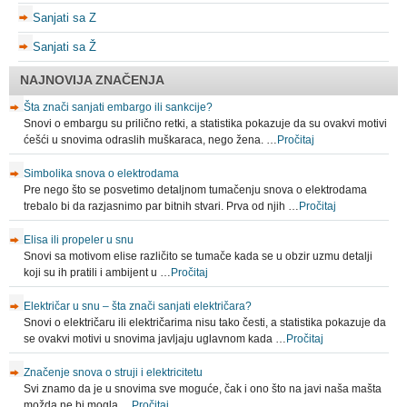
Sanjati sa Z
Sanjati sa Ž
NAJNOVIJA ZNAČENJA
Šta znači sanjati embargo ili sankcije?
Snovi o embargu su prilično retki, a statistika pokazuje da su ovakvi motivi
ćešći u snovima odraslih muškaraca, nego žena. …
Pročitaj
Simbolika snova o elektrodama
Pre nego što se posvetimo detaljnom tumačenju snova o elektrodama
trebalo bi da razjasnimo par bitnih stvari. Prva od njih …
Pročitaj
Elisa ili propeler u snu
Snovi sa motivom elise različito se tumače kada se u obzir uzmu detalji
koji su ih pratili i ambijent u …
Pročitaj
Električar u snu – šta znači sanjati električara?
Snovi o električaru ili električarima nisu tako česti, a statistika pokazuje da
se ovakvi motivi u snovima javljaju uglavnom kada …
Pročitaj
Značenje snova o struji i elektricitetu
Svi znamo da je u snovima sve moguće, čak i ono što na javi naša mašta
možda ne bi mogla …
Pročitaj