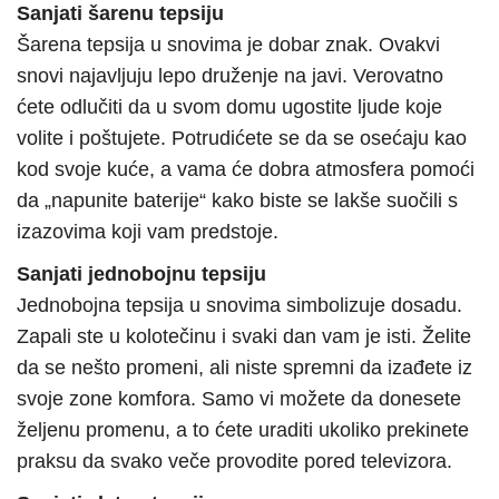
Sanjati šarenu tepsiju
Šarena tepsija u snovima je dobar znak. Ovakvi
snovi najavljuju lepo druženje na javi. Verovatno
ćete odlučiti da u svom domu ugostite ljude koje
volite i poštujete. Potrudićete se da se osećaju kao
kod svoje kuće, a vama će dobra atmosfera pomoći
da „napunite baterije“ kako biste se lakše suočili s
izazovima koji vam predstoje.
Sanjati jednobojnu tepsiju
Jednobojna tepsija u snovima simbolizuje dosadu.
Zapali ste u kolotečinu i svaki dan vam je isti. Želite
da se nešto promeni, ali niste spremni da izađete iz
svoje zone komfora. Samo vi možete da donesete
željenu promenu, a to ćete uraditi ukoliko prekinete
praksu da svako veče provodite pored televizora.