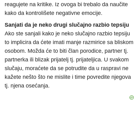
reagujete na kritike. Iz ovoga bi trebalo da naučite
kako da kontrolišete negativne emocije.
Sanjati da je neko drugi slučajno razbio tepsiju
Ako ste sanjali kako je neko slučajno razbio tepsiju
to implicira da ćete imati manje razmirice sa bliskom
osobom. Možda će to biti član porodice, partner tj.
partnerka ili blizak prijatelj tj. prijateljica. U svakom
slučaju, moraćete da se potrudite da u raspravi ne
kažete nešto što ne mislite i time povredite njegova
tj. njena osećanja.