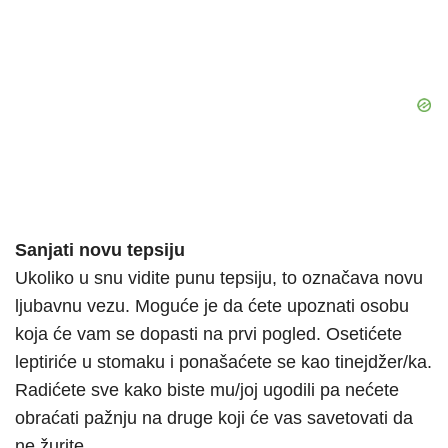
Sanjati novu tepsiju
Ukoliko u snu vidite punu tepsiju, to označava novu
ljubavnu vezu. Moguće je da ćete upoznati osobu
koja će vam se dopasti na prvi pogled. Osetićete
leptiriće u stomaku i ponašaćete se kao tinejdžer/ka.
Radićete sve kako biste mu/joj ugodili pa nećete
obraćati pažnju na druge koji će vas savetovati da
ne žurite.