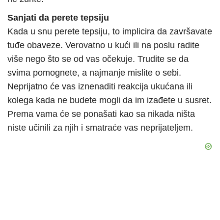
Sanjati da perete tepsiju
Kada u snu perete tepsiju, to implicira da završavate
tuđe obaveze. Verovatno u kući ili na poslu radite
više nego što se od vas očekuje. Trudite se da
svima pomognete, a najmanje mislite o sebi.
Neprijatno će vas iznenaditi reakcija ukućana ili
kolega kada ne budete mogli da im izađete u susret.
Prema vama će se ponašati kao sa nikada ništa
niste učinili za njih i smatraće vas neprijateljem.