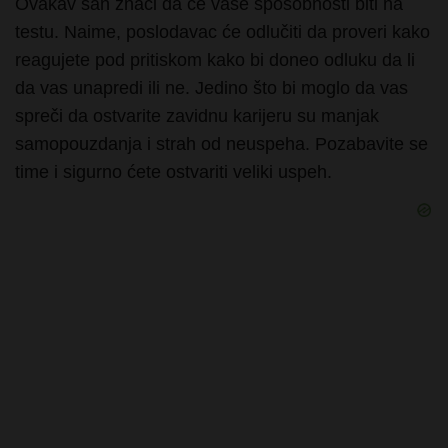
reagujete pod pritiskom kako bi doneo odluku da li
da vas unapredi ili ne. Jedino što bi moglo da vas
spreči da ostvarite zavidnu karijeru su manjak
samopouzdanja i strah od neuspeha. Pozabavite se
time i sigurno ćete ostvariti veliki uspeh.
Sanjati da ste testamentom nasledili zlato (nakit)