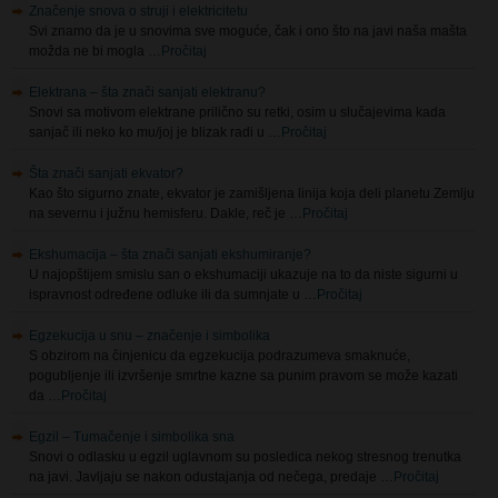
možda ne bi mogla …
Pročitaj
Elektrana – šta znači sanjati elektranu?
Snovi sa motivom elektrane prilično su retki, osim u slučajevima kada
sanjač ili neko ko mu/joj je blizak radi u …
Pročitaj
Šta znači sanjati ekvator?
Kao što sigurno znate, ekvator je zamišljena linija koja deli planetu Zemlju
na severnu i južnu hemisferu. Dakle, reč je …
Pročitaj
Ekshumacija – šta znači sanjati ekshumiranje?
U najopštijem smislu san o ekshumaciji ukazuje na to da niste sigurni u
ispravnost određene odluke ili da sumnjate u …
Pročitaj
Egzekucija u snu – značenje i simbolika
S obzirom na činjenicu da egzekucija podrazumeva smaknuće,
pogubljenje ili izvršenje smrtne kazne sa punim pravom se može kazati
da …
Pročitaj
Egzil – Tumačenje i simbolika sna
Snovi o odlasku u egzil uglavnom su posledica nekog stresnog trenutka
na javi. Javljaju se nakon odustajanja od nečega, predaje …
Pročitaj