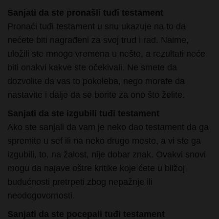
Pronaći tuđi testament u snu ukazuje na to da
nećete biti nagrađeni za svoj trud i rad. Naime,
uložili ste mnogo vremena u nešto, a rezultati neće
biti onakvi kakve ste očekivali. Ne smete da
dozvolite da vas to pokoleba, nego morate da
nastavite i dalje da se borite za ono što želite.
Sanjati da ste izgubili tuđi testament
Ako ste sanjali da vam je neko dao testament da ga
spremite u sef ili na neko drugo mesto, a vi ste ga
izgubili, to, na žalost, nije dobar znak. Ovakvi snovi
mogu da najave oštre kritike koje ćete u bližoj
budućnosti pretrpeti zbog nepažnje ili
neodogovornosti.
Sanjati da ste pocepali tuđi testament
Pocepati tuđi testament u snu znači da se previše