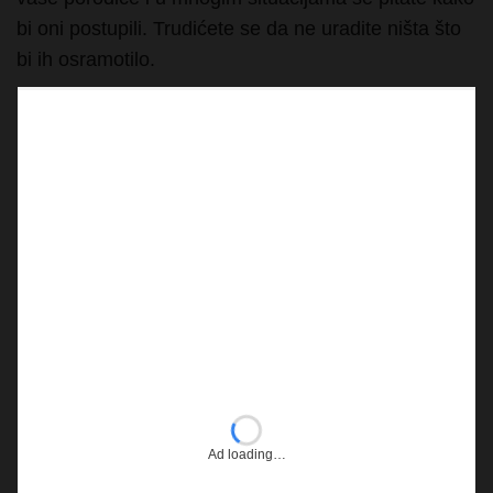
bi oni postupili. Trudićete se da ne uradite ništa što
bi ih osramotilo.