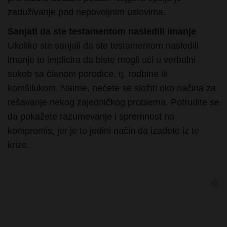
Sanjati da ste testamentom nasledili imanje
Ukoliko ste sanjali da ste testamentom nasledili
imanje to implicira da biste mogli ući u verbalni
sukob sa članom porodice, tj. rodbine ili
komšilukom. Naime, nećete se složiti oko načina za
rešavanje nekog zajedničkog problema. Potrudite se
da pokažete razumevanje i spremnost na
kompromis, jer je to jedini način da izađete iz te
krize.