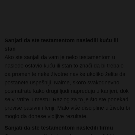
Sanjati da ste testamentom nasledili kuću ili
stan
Ako ste sanjali da vam je neko testamentom u
nasleđe ostavio kuću ili stan to znači da bi trebalo
da promenite neke životne navike ukoliko želite da
postanete uspešniji. Naime, skoro svakodnevno
posmatrate kako drugi ljudi napreduju u karijeri, dok
se vi vrtite u mestu. Razlog za to je što ste ponekad
previše pasivni i lenji. Malo više discipline u životu bi
moglo da donese vidljive rezultate.
Sanjati da ste testamentom nasledili firmu
Ovakav san znači da će vaše sposobnosti biti na
testu. Naime, poslodavac će odlučiti da proveri kako