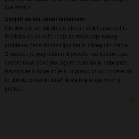
Sanjati da ste ukrali testament
Ukoliko ste sanjali da ste ukrali nečiji testament to
implicira da se vaša ideja za rešavanje nekog
problema neće dopasti ljudima iz bližeg okruženja.
Smatraće je pogrešnom ili previše radikalnom, pa
nećete imati dovoljno argumenata da je odbranite.
Razmislite o tome ko je tu u pravu, vi koji hoćete da
to „lomite preko kolena“ ili oni koji imaju mudriji
pristup.