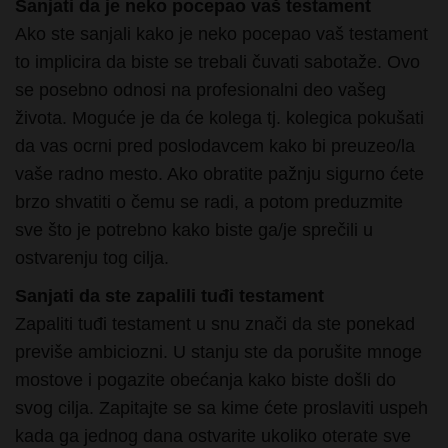
to implicira da biste se trebali čuvati sabotaže. Ovo
se posebno odnosi na profesionalni deo vašeg
života. Moguće je da će kolega tj. kolegica pokušati
da vas ocrni pred poslodavcem kako bi preuzeo/la
vaše radno mesto. Ako obratite pažnju sigurno ćete
brzo shvatiti o čemu se radi, a potom preduzmite
sve što je potrebno kako biste ga/je sprečili u
ostvarenju tog cilja.
Sanjati da ste zapalili tuđi testament
Zapaliti tuđi testament u snu znači da ste ponekad
previše ambiciozni. U stanju ste da porušite mnoge
mostove i pogazite obećanja kako biste došli do
svog cilja. Zapitajte se sa kime ćete proslaviti uspeh
kada ga jednog dana ostvarite ukoliko oterate sve
dobre ljude od sebe.