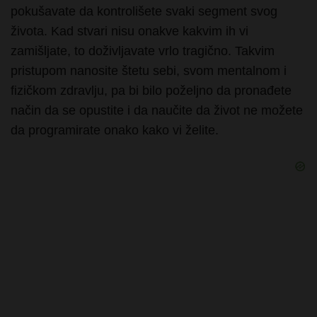
zamišljate, to doživljavate vrlo tragično. Takvim
pristupom nanosite štetu sebi, svom mentalnom i
fizičkom zdravlju, pa bi bilo poželjno da pronađete
način da se opustite i da naučite da život ne možete
da programirate onako kako vi želite.
Sanjati da vam neko diktira svoj testament