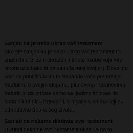
Sanjati da je neko ukrao vaš testament
Ako ste sanjali da je neko ukrao vaš testament to
znači da u bližem okruženju imate osobu koja vas
iskorištava kako bi ostvario/la neki svoj cilj. Dovoljno
vam se približio/la da bi stekao/la vaše poverenje.
Međutim, o svojim idejama, planovima i strahovima
trebalo bi da pričate samo sa ljudima koji vas do
sada nikad nisu izneverili, a nikako s onima koji su
odnedavno deo vašeg života.
Sanjati da nekome diktirate svoj testament
Diktirati nekome svoj testament ukazuje na to
pokušavate da kontrolišete svaki segment svog
života. Kad stvari nisu onakve kakvim ih vi