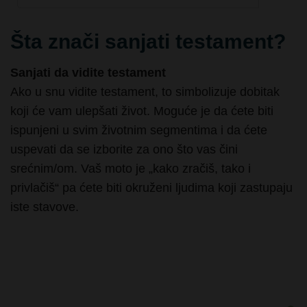
Šta znači sanjati testament?
Sanjati da vidite testament
Ako u snu vidite testament, to simbolizuje dobitak
koji će vam ulepšati život. Moguće je da ćete biti
ispunjeni u svim životnim segmentima i da ćete
uspevati da se izborite za ono što vas čini
srećnim/om. Vaš moto je „kako zračiš, tako i
privlačiš“ pa ćete biti okruženi ljudima koji zastupaju
iste stavove.