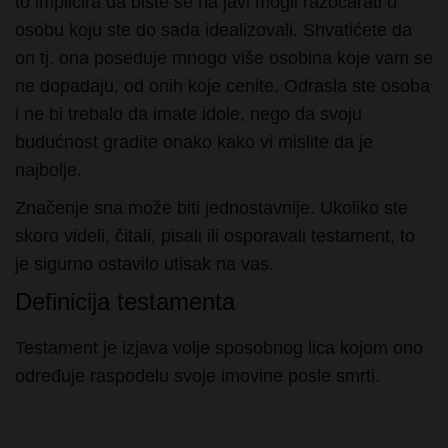
on tj. ona poseduje mnogo više osobina koje vam se
ne dopadaju, od onih koje cenite. Odrasla ste osoba
i ne bi trebalo da imate idole, nego da svoju
budućnost gradite onako kako vi mislite da je
najbolje.
Značenje sna može biti jednostavnije. Ukoliko ste
skoro videli, čitali, pisali ili osporavali testament, to
je sigurno ostavilo utisak na vas.
Definicija testamenta
Testament je izjava volje sposobnog lica kojom ono
određuje raspodelu svoje imovine posle smrti.