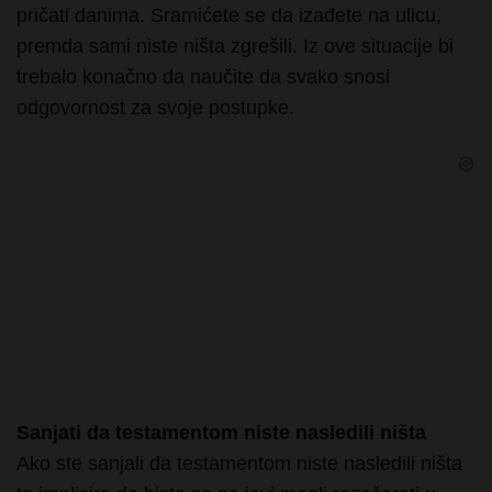
trebalo konačno da naučite da svako snosi
odgovornost za svoje postupke.
Sanjati da testamentom niste nasledili ništa
Ako ste sanjali da testamentom niste nasledili ništa
to implicira da biste se na javi mogli razočarati u
osobu koju ste do sada idealizovali. Shvatićete da