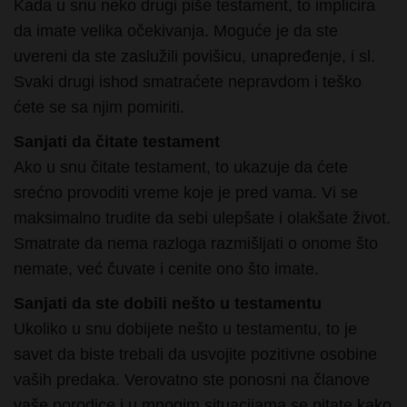
Kada u snu neko drugi piše testament, to implicira
da imate velika očekivanja. Moguće je da ste
uvereni da ste zaslužili povišicu, unapređenje, i sl.
Svaki drugi ishod smatraćete nepravdom i teško
ćete se sa njim pomiriti.
Sanjati da čitate testament
Ako u snu čitate testament, to ukazuje da ćete
srećno provoditi vreme koje je pred vama. Vi se
maksimalno trudite da sebi ulepšate i olakšate život.
Smatrate da nema razloga razmišljati o onome što
nemate, već čuvate i cenite ono što imate.
Sanjati da ste dobili nešto u testamentu
Ukoliko u snu dobijete nešto u testamentu, to je
savet da biste trebali da usvojite pozitivne osobine
vaših predaka. Verovatno ste ponosni na članove
vaše porodice i u mnogim situacijama se pitate kako