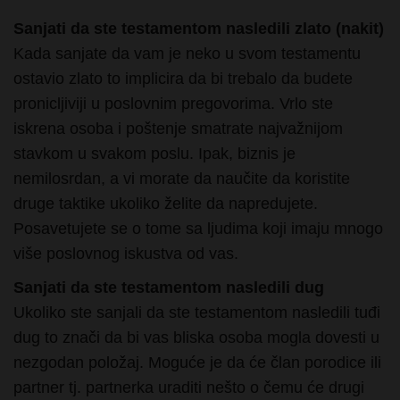
Kada sanjate da vam je neko u svom testamentu
ostavio zlato to implicira da bi trebalo da budete
pronicljiviji u poslovnim pregovorima. Vrlo ste
iskrena osoba i poštenje smatrate najvažnijom
stavkom u svakom poslu. Ipak, biznis je
nemilosrdan, a vi morate da naučite da koristite
druge taktike ukoliko želite da napredujete.
Posavetujete se o tome sa ljudima koji imaju mnogo
više poslovnog iskustva od vas.
Sanjati da ste testamentom nasledili dug
Ukoliko ste sanjali da ste testamentom nasledili tuđi
dug to znači da bi vas bliska osoba mogla dovesti u
nezgodan položaj. Moguće je da će član porodice ili
partner tj. partnerka uraditi nešto o čemu će drugi
pričati danima. Sramićete se da izađete na ulicu,
premda sami niste ništa zgrešili. Iz ove situacije bi