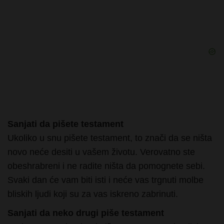
Sanjati da pišete testament
Ukoliko u snu pišete testament, to znači da se ništa
novo neće desiti u vašem životu. Verovatno ste
obeshrabreni i ne radite ništa da pomognete sebi.
Svaki dan će vam biti isti i neće vas trgnuti molbe
bliskih ljudi koji su za vas iskreno zabrinuti.
Sanjati da neko drugi piše testament