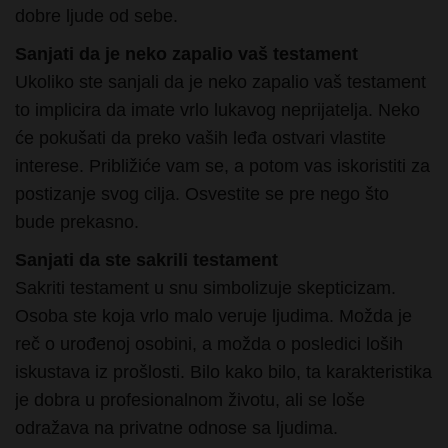
Sanjati da je neko zapalio vaš testament
Ukoliko ste sanjali da je neko zapalio vaš testament
to implicira da imate vrlo lukavog neprijatelja. Neko
će pokušati da preko vaših leđa ostvari vlastite
interese. Približiće vam se, a potom vas iskoristiti za
postizanje svog cilja. Osvestite se pre nego što
bude prekasno.
Sanjati da ste sakrili testament
Sakriti testament u snu simbolizuje skepticizam.
Osoba ste koja vrlo malo veruje ljudima. Možda je
reč o urođenoj osobini, a možda o posledici loših
iskustava iz prošlosti. Bilo kako bilo, ta karakteristika
je dobra u profesionalnom životu, ali se loše
odražava na privatne odnose sa ljudima.