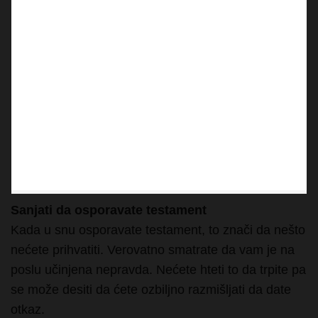
Sanjati da osporavate testament
Kada u snu osporavate testament, to znači da nešto
nećete prihvatiti. Verovatno smatrate da vam je na
poslu učinjena nepravda. Nećete hteti to da trpite pa
se može desiti da ćete ozbiljno razmišljati da date
otkaz.
Sanjati da ste pronašli tuđi testament