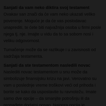
Ovakav san znači da će vam neko ukazati veliko
poverenje. Moguće je da će vas poslodavac
unaprediti, te ćete biti najvažnija osoba u firmi posle
njega tj. nje. Imajte u vidu da to sa sobom nosi i
veliku odgovornost.
Tumačenje može da se razlikuje i u zavisnosti od
sadržaja testamenta.
Sanjati da ste testamentom nasledili novac
Naslediti novac testamentom u snu može da
simbolizuje finansijsku krizu na javi. Verovatno su
vam u poslednje vreme troškovi veći od prihoda i
borite se kako da uspostavite tu ravnotežu. Imate
samo dve opcije – da smanjite potrošnju ili da
pronađete dodatni posao. Najgora opcija je
zaduživanje pod nepovoljnim uslovima.