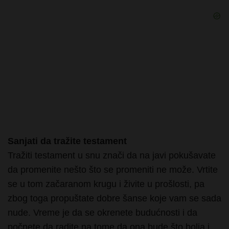
Sanjati da tražite testament
Tražiti testament u snu znači da na javi pokušavate
da promenite nešto što se promeniti ne može. Vrtite
se u tom začaranom krugu i živite u prošlosti, pa
zbog toga propuštate dobre šanse koje vam se sada
nude. Vreme je da se okrenete budućnosti i da
počnete da radite na tome da ona bude što bolja i
kvalitetnija.