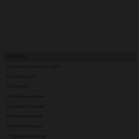
SADRŽAJ
Godišnji horoskop za 2025.
Lucidni snovi
Trepetnik
Kihalica po satima
Ljubavni Horoskop
Kineski horoskop
Keltski horoskop
Egipatski horoskop
Indijski horoskop