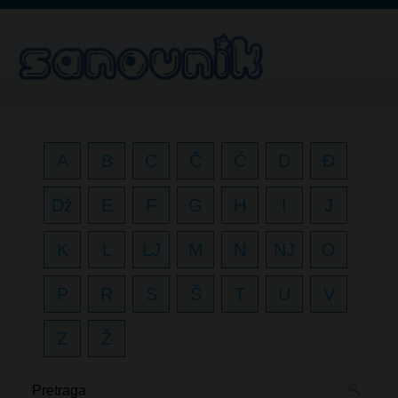
A
B
C
Č
Ć
D
Đ
Dž
E
F
G
H
I
J
K
L
LJ
M
N
NJ
O
P
R
S
Š
T
U
V
Z
Ž