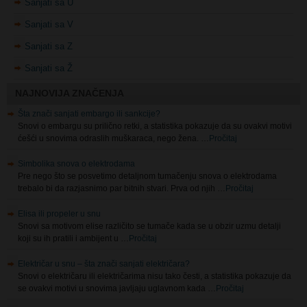
Sanjati sa Z
Sanjati sa Ž
NAJNOVIJA ZNAČENJA
Šta znači sanjati embargo ili sankcije?
Snovi o embargu su prilično retki, a statistika pokazuje da su ovakvi motivi
ćešći u snovima odraslih muškaraca, nego žena. …
Pročitaj
Simbolika snova o elektrodama
Pre nego što se posvetimo detaljnom tumačenju snova o elektrodama
trebalo bi da razjasnimo par bitnih stvari. Prva od njih …
Pročitaj
Elisa ili propeler u snu
Snovi sa motivom elise različito se tumače kada se u obzir uzmu detalji
koji su ih pratili i ambijent u …
Pročitaj
Električar u snu – šta znači sanjati električara?
Snovi o električaru ili električarima nisu tako česti, a statistika pokazuje da
se ovakvi motivi u snovima javljaju uglavnom kada …
Pročitaj
Značenje snova o struji i elektricitetu
Svi znamo da je u snovima sve moguće, čak i ono što na javi naša mašta