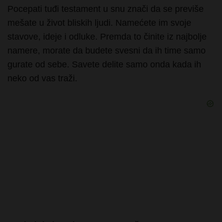
mešate u život bliskih ljudi. Namećete im svoje
stavove, ideje i odluke. Premda to činite iz najbolje
namere, morate da budete svesni da ih time samo
gurate od sebe. Savete delite samo onda kada ih
neko od vas traži.
Sanjati da je neko pocepao vaš testament
Ako ste sanjali kako je neko pocepao vaš testament