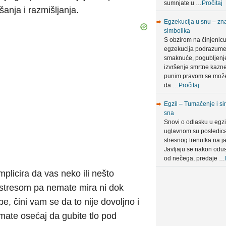
sumnjate u …
Pročitaj
anja i razmišljanja.
Egzekucija u snu – zna
simbolika
S obzirom na činjenic
egzekucija podrazum
smaknuće, pogubljenje 
izvršenje smrtne kazn
punim pravom se može
da …
Pročitaj
Egzil – Tumačenje i si
sna
Snovi o odlasku u egzi
uglavnom su posledic
stresnog trenutka na ja
Javljaju se nakon odus
od nečega, predaje …
plicira da vas neko ili nešto
 stresom pa nemate mira ni dok
e, čini vam se da to nije dovoljno i
Imate osećaj da gubite tlo pod