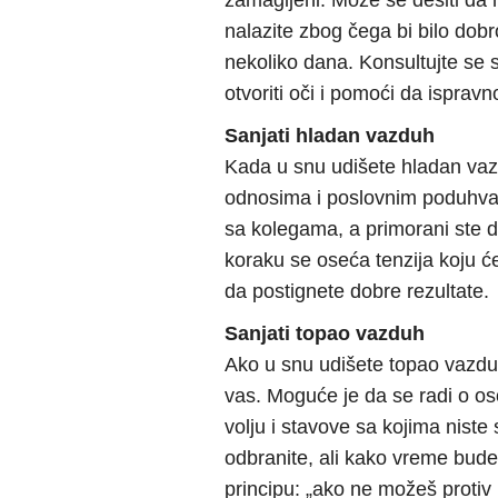
zamagljeni. Može se desiti da ne
nalazite zbog čega bi bilo dob
nekoliko dana. Konsultujte se 
otvoriti oči i pomoći da ispravn
Sanjati hladan vazduh
Kada u snu udišete hladan vaz
odnosima i poslovnim poduhvat
sa kolegama, a primorani ste 
koraku se oseća tenzija koju će
da postignete dobre rezultate.
Sanjati topao vazduh
Ako u snu udišete topao vazduh
vas. Moguće je da se radi o os
volju i stavove sa kojima nist
odbranite, ali kako vreme bude
principu: „ako ne možeš protiv 