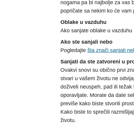
nogama pa bi najbolje za vas bi
popričate sa nekim ko će vam 
Oblake u vazduhu
Ako sanjate oblake u vazduhu
Ako ste sanjali nebo
Pogledajte
šta znači sanjati n
Sanjati da ste zatvoreni u pr
Ovakvi snovi su obično prvi z
stvari u vašem životu ne odvija
doživeli neuspeh, pad ili težak
oporavljate. Morate da date se
previše kako biste stvorili prost
Kako biste to sprečili razmišlj
životu.