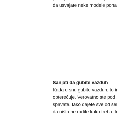
da usvajate neke modele ponaš
Sanjati da gubite vazduh
Kada u snu gubite vazduh, to im
opterećuje. Verovatno ste pod
spavate. Iako dajete sve od seb
da ništa ne radite kako treba. 