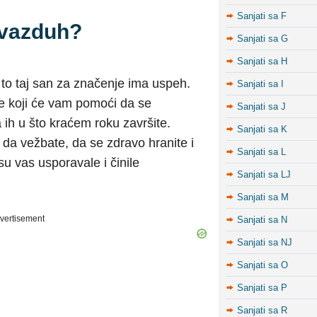
Sanjati sa F
i vazduh?
Sanjati sa G
Sanjati sa H
 to taj san za značenje ima uspeh.
Sanjati sa I
le koji će vam pomoći da se
Sanjati sa J
 ih u što kraćem roku završite.
Sanjati sa K
, da vežbate, da se zdravo hranite i
Sanjati sa L
u vas usporavale i činile
Sanjati sa LJ
Sanjati sa M
vertisement
Sanjati sa N
Sanjati sa NJ
Sanjati sa O
Sanjati sa P
Sanjati sa R