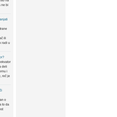
 što na
 ne bi
anjati
trane
u
č ili
k radi u
or?
 ekvator
a deli
ernu i
, reč je
či
san o
a to da
ost