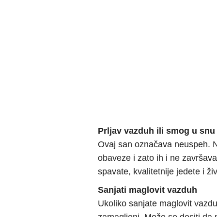
Prljav vazduh ili smog u snu
Ovaj san označava neuspeh. N
obaveze i zato ih i ne završav
spavate, kvalitetnije jedete i živ
Sanjati maglovit vazduh
Ukoliko sanjate maglovit vazduh