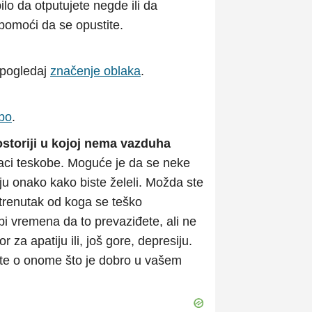
lo da otputujete negde ili da
pomoći da se opustite.
 pogledaj
značenje oblaka
.
ebo
.
ostoriji u kojoj nema vazduha
naci teskobe. Moguće je da se neke
ju onako kako biste želeli. Možda ste
 trenutak od koga se teško
bi vremena da to prevaziđete, ali ne
or za apatiju ili, još gore, depresiju.
ajte o onome što je dobro u vašem