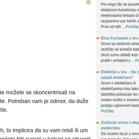
Pre nego što se posve
detaljnom tumačenju 
elektrodama trebalo bi
razjasnimo par bitnih s
Prva od njih …
Pročitaj
Elisa ili propeler u snu
Snovi sa motivom elis
različito se tumače ka
obzir uzmu detalji koji 
pratili i ambijent u …
Pr
Električar u snu – šta 
sanjati električara?
Snovi o električaru ili
električarima nisu tako 
e možete se skoncentrisati na
statistika pokazuje da 
ovakvi motivi u snovi
ate. Potreban vam je odmor, da duže
javljaju uglavnom ka
ite.
Pročitaj
Značenje snova o struji
elektricitetu
, to implicira da su vam misli ili um
Svi znamo da je u sno