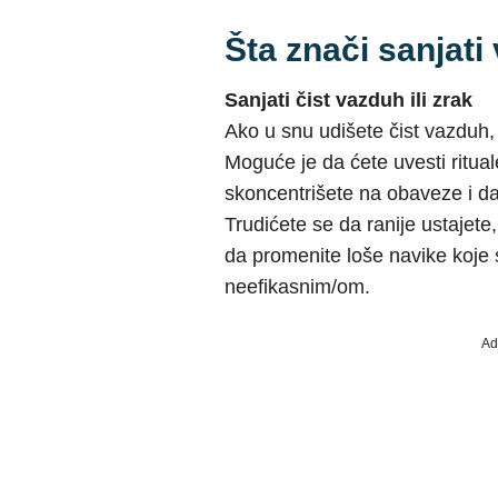
Šta znači sanjat
Sanjati čist vazduh ili zrak
Ako u snu udišete čist vazduh,
Moguće je da ćete uvesti ritua
skoncentrišete na obaveze i da
Trudićete se da ranije ustajete
da promenite loše navike koje s
neefikasnim/om.
Ad