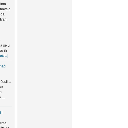
timo
snova o
 da
tvari.
e
da se u
su ih
očitaj
znači
česti, a
se
ma
da …
 i
vima