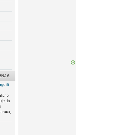
ENJA
go ili
ilično
zuje da
u
karaca,