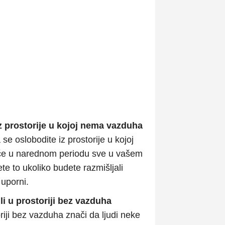
iz prostorije u kojoj nema vazduha
 se oslobodite iz prostorije u kojoj
 će u narednom periodu sve u vašem
te to ukoliko budete razmišljali
 uporni.
li u prostoriji bez vazduha
riji bez vazduha znači da ljudi neke