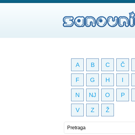
A
B
C
Č
F
G
H
I
N
NJ
O
P
V
Z
Ž