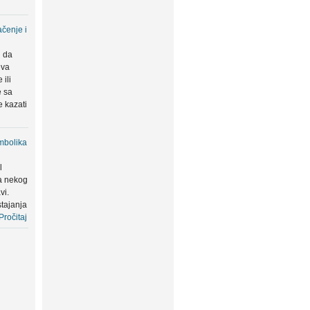
čenje i
u da
eva
ili
e sa
 kazati
mbolika
l
a nekog
vi.
tajanja
Pročitaj