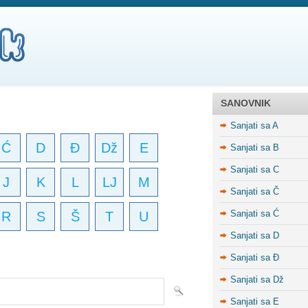
SANOVNIK
Sanjati sa A
Ć
D
Đ
Dž
E
Sanjati sa B
Sanjati sa C
J
K
L
LJ
M
Sanjati sa Č
Sanjati sa Ć
R
S
Š
T
U
Sanjati sa D
Sanjati sa Đ
Sanjati sa Dž
Sanjati sa E