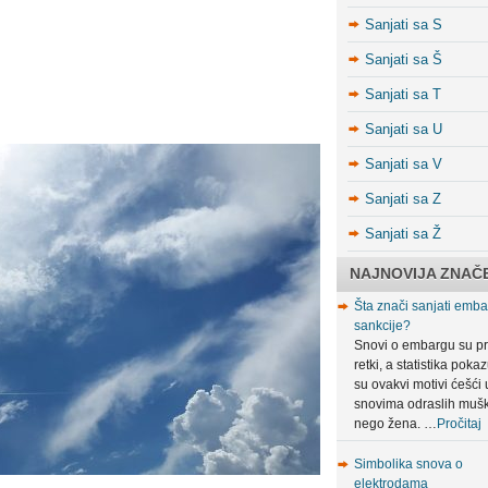
Sanjati sa S
Sanjati sa Š
Sanjati sa T
Sanjati sa U
Sanjati sa V
Sanjati sa Z
Sanjati sa Ž
NAJNOVIJA ZNAČ
Šta znači sanjati embar
sankcije?
Snovi o embargu su pr
retki, a statistika poka
su ovakvi motivi ćešći 
snovima odraslih muš
nego žena. …
Pročitaj
Simbolika snova o
elektrodama