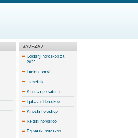
SADRŽAJ
Godišnji horoskop za
2025.
Lucidni snovi
Trepetnik
Kihalica po satima
Ljubavni Horoskop
Kineski horoskop
Keltski horoskop
Egipatski horoskop