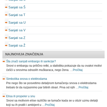
Sanjati sa Š
Sanjati sa T
Sanjati sa U
Sanjati sa V
Sanjati sa Z
Sanjati sa Ž
NAJNOVIJA ZNAČENJA
Šta znači sanjati embargo ili sankcije?
Snovi o embargu su prilično retki, a statistika pokazuje da su ovakvi motivi
ćešći u snovima odraslih muškaraca, nego žena. …
Pročitaj
Simbolika snova o elektrodama
Pre nego što se posvetimo detaljnom tumačenju snova o elektrodama
trebalo bi da razjasnimo par bitnih stvari. Prva od njih …
Pročitaj
Elisa ili propeler u snu
Snovi sa motivom elise različito se tumače kada se u obzir uzmu detalji
koji su ih pratili i ambijent u …
Pročitaj