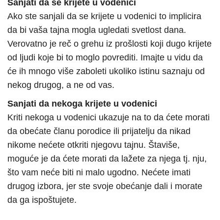
Sanjati da se krijete u vodenici
Ako ste sanjali da se krijete u vodenici to implicira
da bi vaša tajna mogla ugledati svetlost dana.
Verovatno je reč o grehu iz prošlosti koji dugo krijete
od ljudi koje bi to moglo povrediti. Imajte u vidu da
će ih mnogo više zaboleti ukoliko istinu saznaju od
nekog drugog, a ne od vas.
Sanjati da nekoga krijete u vodenici
Kriti nekoga u vodenici ukazuje na to da ćete morati
da obećate članu porodice ili prijatelju da nikad
nikome nećete otkriti njegovu tajnu. Štaviše,
moguće je da ćete morati da lažete za njega tj. nju,
što vam neće biti ni malo ugodno. Nećete imati
drugog izbora, jer ste svoje obećanje dali i morate
da ga ispoštujete.