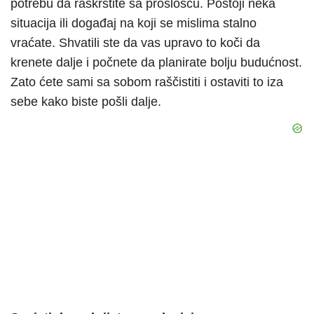
potrebu da raskrstite sa prošlošću. Postoji neka
situacija ili događaj na koji se mislima stalno
vraćate. Shvatili ste da vas upravo to koči da
krenete dalje i počnete da planirate bolju budućnost.
Zato ćete sami sa sobom raščistiti i ostaviti to iza
sebe kako biste pošli dalje.