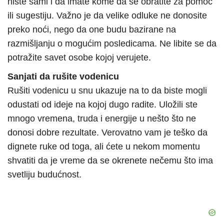
niste sami i da imate kome da se obratite za pomoć
ili sugestiju. Važno je da velike odluke ne donosite
preko noći, nego da one budu bazirane na
razmišljanju o mogućim posledicama. Ne libite se da
potražite savet osobe kojoj verujete.
Sanjati da rušite vodenicu
Rušiti vodenicu u snu ukazuje na to da biste mogli
odustati od ideje na kojoj dugo radite. Uložili ste
mnogo vremena, truda i energije u nešto što ne
donosi dobre rezultate. Verovatno vam je teško da
dignete ruke od toga, ali ćete u nekom momentu
shvatiti da je vreme da se okrenete nečemu što ima
svetliju budućnost.