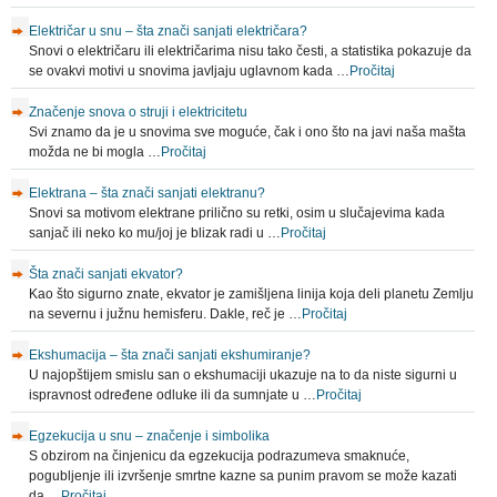
Električar u snu – šta znači sanjati električara?
Snovi o električaru ili električarima nisu tako česti, a statistika pokazuje da
se ovakvi motivi u snovima javljaju uglavnom kada …
Pročitaj
Značenje snova o struji i elektricitetu
Svi znamo da je u snovima sve moguće, čak i ono što na javi naša mašta
možda ne bi mogla …
Pročitaj
Elektrana – šta znači sanjati elektranu?
Snovi sa motivom elektrane prilično su retki, osim u slučajevima kada
sanjač ili neko ko mu/joj je blizak radi u …
Pročitaj
Šta znači sanjati ekvator?
Kao što sigurno znate, ekvator je zamišljena linija koja deli planetu Zemlju
na severnu i južnu hemisferu. Dakle, reč je …
Pročitaj
Ekshumacija – šta znači sanjati ekshumiranje?
U najopštijem smislu san o ekshumaciji ukazuje na to da niste sigurni u
ispravnost određene odluke ili da sumnjate u …
Pročitaj
Egzekucija u snu – značenje i simbolika
S obzirom na činjenicu da egzekucija podrazumeva smaknuće,
pogubljenje ili izvršenje smrtne kazne sa punim pravom se može kazati
da …
Pročitaj