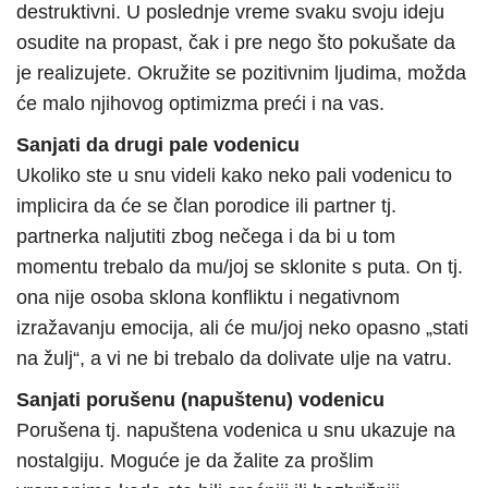
destruktivni. U poslednje vreme svaku svoju ideju
osudite na propast, čak i pre nego što pokušate da
je realizujete. Okružite se pozitivnim ljudima, možda
će malo njihovog optimizma preći i na vas.
Sanjati da drugi pale vodenicu
Ukoliko ste u snu videli kako neko pali vodenicu to
implicira da će se član porodice ili partner tj.
partnerka naljutiti zbog nečega i da bi u tom
momentu trebalo da mu/joj se sklonite s puta. On tj.
ona nije osoba sklona konfliktu i negativnom
izražavanju emocija, ali će mu/joj neko opasno „stati
na žulj“, a vi ne bi trebalo da dolivate ulje na vatru.
Sanjati porušenu (napuštenu) vodenicu
Porušena tj. napuštena vodenica u snu ukazuje na
nostalgiju. Moguće je da žalite za prošlim