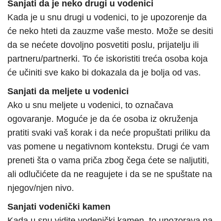
Sanjati da je neko drugi u vodenici
Kada je u snu drugi u vodenici, to je upozorenje da
će neko hteti da zauzme vaše mesto. Može se desiti
da se nećete dovoljno posvetiti poslu, prijatelju ili
partneru/partnerki. To će iskoristiti treća osoba koja
će učiniti sve kako bi dokazala da je bolja od vas.
Sanjati da meljete u vodenici
Ako u snu meljete u vodenici, to označava
ogovaranje. Moguće je da će osoba iz okruženja
pratiti svaki vaš korak i da neće propuštati priliku da
vas pomene u negativnom kontekstu. Drugi će vam
preneti šta o vama priča zbog čega ćete se naljutiti,
ali odlučićete da ne reagujete i da se ne spuštate na
njegov/njen nivo.
Sanjati vodenički kamen
Kada u snu vidite vodenički kamen, to upozorava na