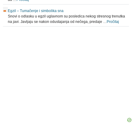
Egzil – Tumačenje i simbolika sna
Snovi o odlasku u egzil uglavnom su posledica nekog stresnog trenutka
na javi. Javljaju se nakon odustajanja od nečega, predaje …
Pročitaj