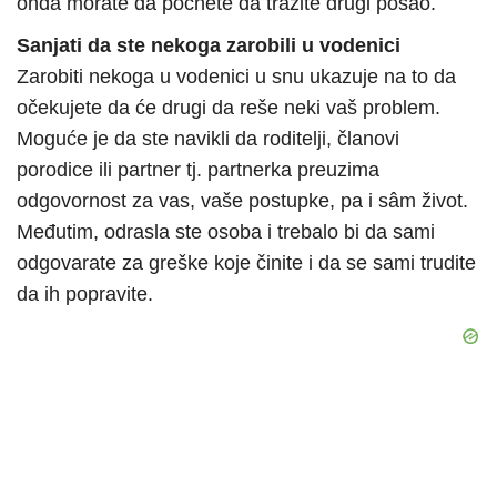
onda morate da počnete da tražite drugi posao.
Sanjati da ste nekoga zarobili u vodenici
Zarobiti nekoga u vodenici u snu ukazuje na to da
očekujete da će drugi da reše neki vaš problem.
Moguće je da ste navikli da roditelji, članovi
porodice ili partner tj. partnerka preuzima
odgovornost za vas, vaše postupke, pa i sâm život.
Međutim, odrasla ste osoba i trebalo bi da sami
odgovarate za greške koje činite i da se sami trudite
da ih popravite.