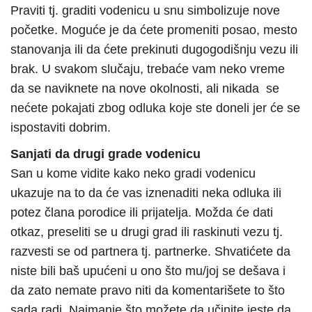
Praviti tj. graditi vodenicu u snu simbolizuje nove
početke. Moguće je da ćete promeniti posao, mesto
stanovanja ili da ćete prekinuti dugogodišnju vezu ili
brak. U svakom slučaju, trebaće vam neko vreme
da se naviknete na nove okolnosti, ali nikada se
nećete pokajati zbog odluka koje ste doneli jer će se
ispostaviti dobrim.
Sanjati da drugi grade vodenicu
San u kome vidite kako neko gradi vodenicu
ukazuje na to da će vas iznenaditi neka odluka ili
potez člana porodice ili prijatelja. Možda će dati
otkaz, preseliti se u drugi grad ili raskinuti vezu tj.
razvesti se od partnera tj. partnerke. Shvatićete da
niste bili baš upućeni u ono što mu/joj se dešava i
da zato nemate pravo niti da komentarišete to što
sada radi. Najmanje što možete da učinite jeste da