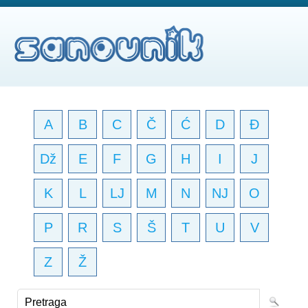
A
B
C
Č
Ć
D
Đ
Dž
E
F
G
H
I
J
K
L
LJ
M
N
NJ
O
P
R
S
Š
T
U
V
Z
Ž