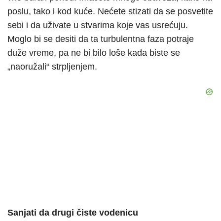
poslu, tako i kod kuće. Nećete stizati da se posvetite
sebi i da uživate u stvarima koje vas usrećuju.
Moglo bi se desiti da ta turbulentna faza potraje
duže vreme, pa ne bi bilo loše kada biste se
„naoružali“ strpljenjem.
Sanjati da drugi čiste vodenicu