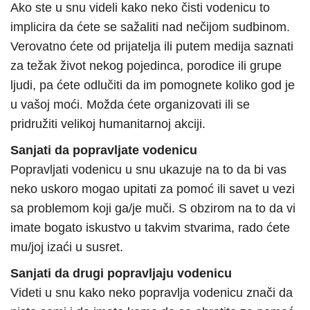
Ako ste u snu videli kako neko čisti vodenicu to
implicira da ćete se sažaliti nad nečijom sudbinom.
Verovatno ćete od prijatelja ili putem medija saznati
za težak život nekog pojedinca, porodice ili grupe
ljudi, pa ćete odlučiti da im pomognete koliko god je
u vašoj moći. Možda ćete organizovati ili se
pridružiti velikoj humanitarnoj akciji.
Sanjati da popravljate vodenicu
Popravljati vodenicu u snu ukazuje na to da bi vas
neko uskoro mogao upitati za pomoć ili savet u vezi
sa problemom koji ga/je muči. S obzirom na to da vi
imate bogato iskustvo u takvim stvarima, rado ćete
mu/joj izaći u susret.
Sanjati da drugi popravljaju vodenicu
Videti u snu kako neko popravlja vodenicu znači da